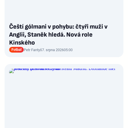
Čeští gólmani v pohybu: čtyři muži v
Anglii, Staněk hledá. Nová role
Kinského
Fotbal
Petr Fantyš
7. srpna 2026
05:00