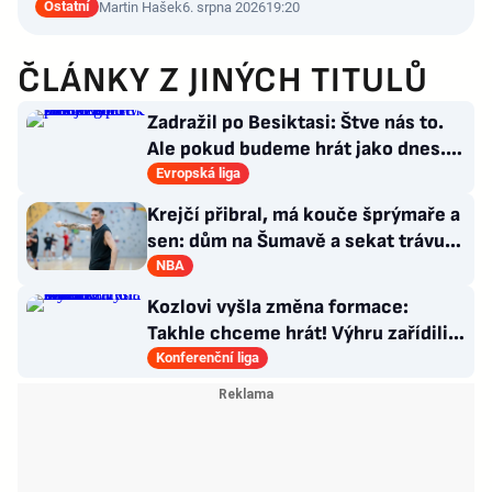
Ostatní
Martin Hašek
6. srpna 2026
19:20
ČLÁNKY Z JINÝCH TITULŮ
Zadražil po Besiktasi: Štve nás to.
Ale pokud budeme hrát jako dnes...
Co se stalo u gólu?
Evropská liga
Krejčí přibral, má kouče šprýmaře a
sen: dům na Šumavě a sekat trávu
jako Forrest Gump
NBA
Kozlovi vyšla změna formace:
Takhle chceme hrát! Výhru zařídili
sváteční hlavičkáři
Konferenční liga