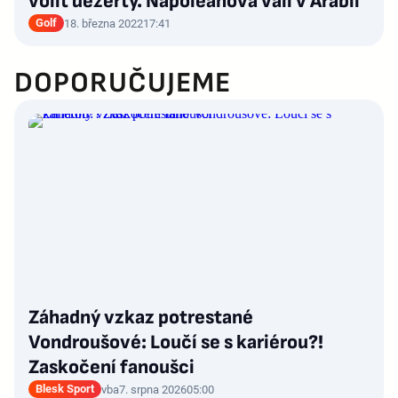
volit dezerty. Napoleanová válí v Arábii
Golf
18. března 2022
17:41
DOPORUČUJEME
Záhadný vzkaz potrestané
Vondroušové: Loučí se s kariérou?!
Zaskočení fanoušci
Blesk Sport
vba
7. srpna 2026
05:00