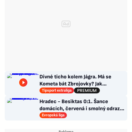
Divné ticho kolem Jágra. Má se
Kometa bát Zbrojovky? Jak
poskládat Pardubice
Tipsport extraliga
Hradec - Besiktas 0:1. Šance
domácích, červená i smolný odraz.
Votroci budou dotahovat
Evropská liga