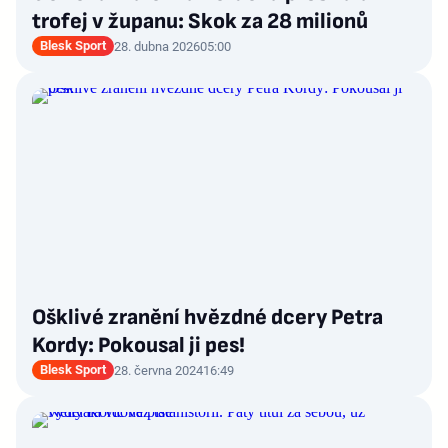
trofej v županu: Skok za 28 milionů
Blesk Sport
28. dubna 2026
05:00
Ošklivé zranění hvězdné dcery Petra
Kordy: Pokousal ji pes!
Blesk Sport
28. června 2024
16:49