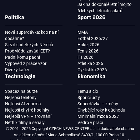
Jak na dokonalé letní mojito
6 lehkých letních salátů
Politika
Sport 2026
Nová superdávka: kdo na ní
MMA
dosáhne?
Fotbal 2026/27
Sjezd sudetských Němců
Hokej 2026
Proč vláda zavádí EET?
Tenis 2026
Padni komu padni
F1 2026
Výpověď z práce vzor
Atletika 2026
Divoký kačer
Cyklistika 2026
Technologie
Ekonomika
SpaceX na burze
Temu a clo
Nejlepší telefony
Spořicí účty
Nejlepší AI zdarma
Superdávka – změny
Nejlepší chytré hodinky
Chybějící roky k důchodu
Nejlepší VPN – srovnání
Minimální mzda 2027
Netflix filmy a seriály
Vedro v práci
© 2001 - 2026 Copyright CZECH NEWS CENTER a.s. a dodavatelé obsahu
se sídlem náměstí Marie Schmolkové 3493/1, 100 00 Praha 10 -