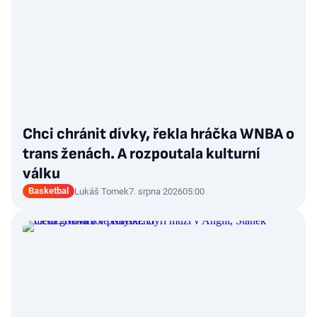
Chci chránit dívky, řekla hráčka WNBA o
trans ženách. A rozpoutala kulturní
válku
Basketbal
Lukáš Tomek
7. srpna 2026
05:00