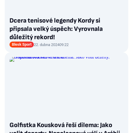
Dcera tenisové legendy Kordy si
připsala velký úspěch: Vyrovnala
důležitý rekord!
Blesk Sport
22. dubna 2024
09:22
Golfistka Kousková řeší dilema: Jako