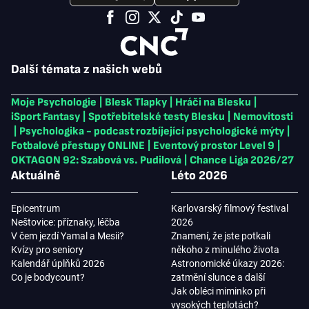
Další témata z našich webů
Moje Psychologie
|
Blesk Tlapky
|
Hráči na Blesku
|
iSport Fantasy
|
Spotřebitelské testy Blesku
|
Nemovitosti
|
Psychologika - podcast rozbíjející psychologické mýty
|
Fotbalové přestupy ONLINE
|
Eventový prostor Level 9
|
OKTAGON 92: Szabová vs. Pudilová
|
Chance Liga 2026/27
Aktuálně
Léto 2026
Epicentrum
Karlovarský filmový festival
Neštovice: příznaky, léčba
2026
V čem jezdí Yamal a Mesii?
Znamení, že jste potkali
Kvízy pro seniory
někoho z minulého života
Kalendář úplňků 2026
Astronomické úkazy 2026:
Co je bodycount?
zatmění slunce a další
Jak obléci miminko při
vysokých teplotách?