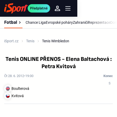
Předplatné
Fotbal
Chance Liga
Evropské poháry
Zahraničí
Reprezentace
Dom
iSport.cz
Tenis
Tenis Wimbledon
Tenis ONLINE PŘENOS - Elena Baltachová :
Petra Kvitová
Čt 28. 6. 2012
19:00
Konec
Boulterová
Kvitová