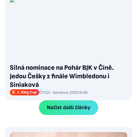
Silná nominace na Pohár BJK v Číně.
Jedou Češky z finále Wimbledonu i
Siniaková
B. J. King Cup
ČTK
31. července 2026
10:40
Načíst další články