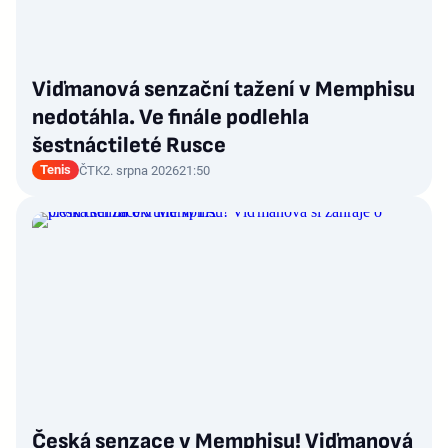
Viďmanová senzační tažení v Memphisu
nedotáhla. Ve finále podlehla
šestnáctileté Rusce
Tenis
ČTK
2. srpna 2026
21:50
Česká senzace v Memphisu! Viďmanová