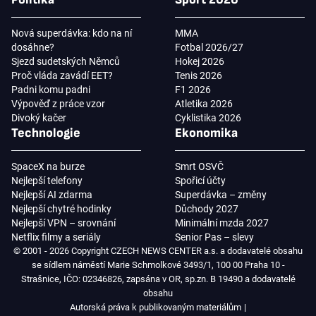
Nová superdávka: kdo na ní
MMA
dosáhne?
Fotbal 2026/27
Sjezd sudetských Němců
Hokej 2026
Proč vláda zavádí EET?
Tenis 2026
Padni komu padni
F1 2026
Výpověď z práce vzor
Atletika 2026
Divoký kačer
Cyklistika 2026
Technologie
Ekonomika
SpaceX na burze
Smrt OSVČ
Nejlepší telefony
Spořicí účty
Nejlepší AI zdarma
Superdávka – změny
Nejlepší chytré hodinky
Důchody 2027
Nejlepší VPN – srovnání
Minimální mzda 2027
Netflix filmy a seriály
Senior Pas – slevy
© 2001 - 2026 Copyright CZECH NEWS CENTER a.s. a dodavatelé obsahu
se sídlem náměstí Marie Schmolkové 3493/1, 100 00 Praha 10 -
Strašnice, IČO: 02346826, zapsána v OR, sp.zn. B 19490 a dodavatelé
obsahu
Autorská práva k publikovaným materiálům