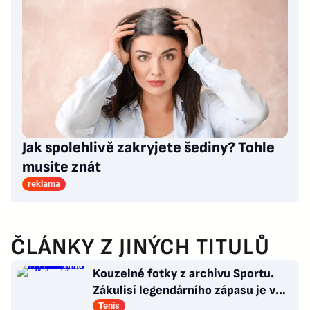
Jak spolehlivě zakryjete šediny? Tohle
musíte znát
reklama
ČLÁNKY Z JINÝCH TITULŮ
Kouzelné fotky z archivu Sportu.
Zákulisí legendárního zápasu je v
Síni slávy na Štvanici
Tenis