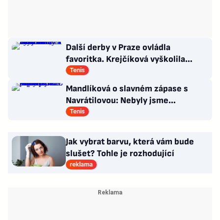
Další derby v Praze ovládla
favoritka. Krejčíková vyškolila
Šalkovou, zbytek Češek ale smutní
Tenis
Mandlíková o slavném zápase s
Navrátilovou: Nebyly jsme
připravené. Příště přiveze dceru
Tenis
Jak vybrat barvu, která vám bude
slušet? Tohle je rozhodující
reklama