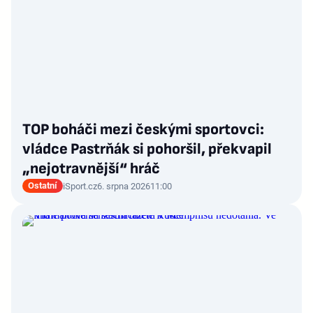
TOP boháči mezi českými sportovci:
vládce Pastrňák si pohoršil, překvapil
„nejotravnější“ hráč
Ostatní
iSport.cz
6. srpna 2026
11:00