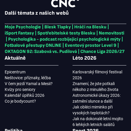
Další témata z našich webů
Moje Psychologie
|
Blesk Tlapky
|
Hráči na Blesku
|
iSport Fantasy
|
Spotřebitelské testy Blesku
|
Nemovitosti
|
Psychologika - podcast rozbíjející psychologické mýty
|
Fotbalové přestupy ONLINE
|
Eventový prostor Level 9
|
OKTAGON 92: Szabová vs. Pudilová
|
Chance Liga 2026/27
Aktuálně
Léto 2026
Epicentrum
Karlovarský filmový festival
Neštovice: příznaky, léčba
2026
V čem jezdí Yamal a Mesii?
Znamení, že jste potkali
Kvízy pro seniory
někoho z minulého života
Kalendář úplňků 2026
Astronomické úkazy 2026:
Co je bodycount?
zatmění slunce a další
Jak obléci miminko při
vysokých teplotách?
Jak na dokonalé letní mojito
6 lehkých letních salátů
Politika
Sport 2026