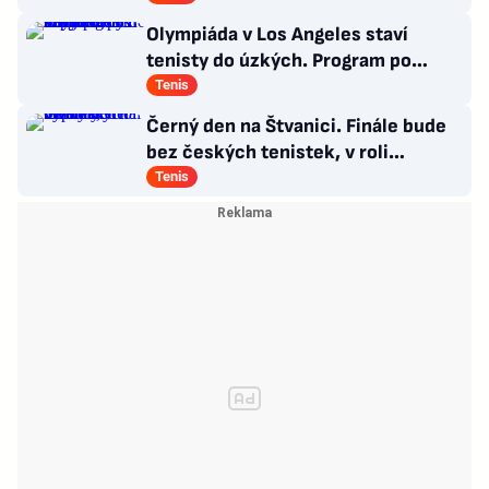
Olympiáda v Los Angeles staví
tenisty do úzkých. Program po
Wimbledonu mnohé z nich nepotěší
Tenis
Černý den na Štvanici. Finále bude
bez českých tenistek, v roli
favoritek vypadly
Tenis