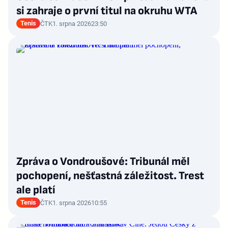
si zahraje o první titul na okruhu WTA
Tenis
ČTK
1. srpna 2026
23:50
Zpráva o Vondroušové: Tribunál měl
pochopení, nešťastná záležitost. Trest
ale platí
Tenis
ČTK
1. srpna 2026
10:55