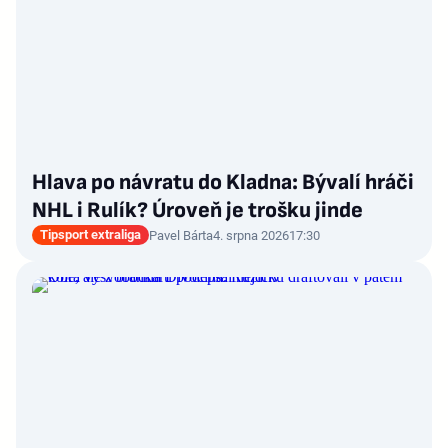
Hlava po návratu do Kladna: Bývalí hráči
NHL i Rulík? Úroveň je trošku jinde
Tipsport extraliga
Pavel Bárta
4. srpna 2026
17:30