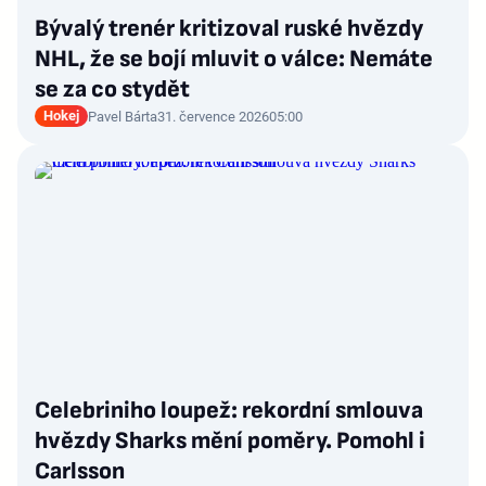
Bývalý trenér kritizoval ruské hvězdy
NHL, že se bojí mluvit o válce: Nemáte
se za co stydět
Hokej
Pavel Bárta
31. července 2026
05:00
Celebriniho loupež: rekordní smlouva
hvězdy Sharks mění poměry. Pomohl i
Carlsson