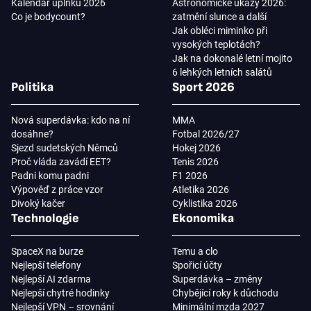
Kalendář úplňků 2026
Astronomické úkazy 2026:
Co je bodycount?
zatmění slunce a další
Jak obléci miminko při
vysokých teplotách?
Jak na dokonalé letní mojito
6 lehkých letních salátů
Politika
Sport 2026
Nová superdávka: kdo na ní
MMA
dosáhne?
Fotbal 2026/27
Sjezd sudetských Němců
Hokej 2026
Proč vláda zavádí EET?
Tenis 2026
Padni komu padni
F1 2026
Výpověď z práce vzor
Atletika 2026
Divoký kačer
Cyklistika 2026
Technologie
Ekonomika
SpaceX na burze
Temu a clo
Nejlepší telefony
Spořicí účty
Nejlepší AI zdarma
Superdávka – změny
Nejlepší chytré hodinky
Chybějící roky k důchodu
Nejlepší VPN – srovnání
Minimální mzda 2027