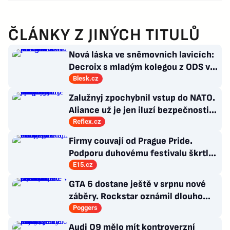
ČLÁNKY Z JINÝCH TITULŮ
Nová láska ve sněmovních lavicích:
Decroix s mladým kolegou z ODS v
bazénu pod Sněžkou
Blesk.cz
Zalužnyj zpochybnil vstup do NATO.
Aliance už je jen iluzí bezpečnosti,
řídí ji staré doktríny
Reflex.cz
Firmy couvají od Prague Pride.
Podporu duhovému festivalu škrtl i
Microsoft
E15.cz
GTA 6 dostane ještě v srpnu nové
záběry. Rockstar oznámil dlouho
očekávanou prezentaci
Poggers
Audi Q9 mělo mít kontroverzní