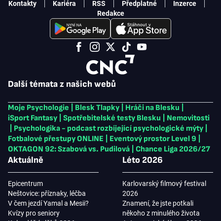
Kontakty
Kariéra
RSS
Předplatné
Inzerce
Redakce
Další témata z našich webů
Moje Psychologie
|
Blesk Tlapky
|
Hráči na Blesku
|
iSport Fantasy
|
Spotřebitelské testy Blesku
|
Nemovitosti
|
Psychologika - podcast rozbíjející psychologické mýty
|
Fotbalové přestupy ONLINE
|
Eventový prostor Level 9
|
OKTAGON 92: Szabová vs. Pudilová
|
Chance Liga 2026/27
Aktuálně
Léto 2026
Epicentrum
Karlovarský filmový festival
Neštovice: příznaky, léčba
2026
V čem jezdí Yamal a Mesii?
Znamení, že jste potkali
Kvízy pro seniory
někoho z minulého života