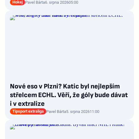
Hokej
Pavel Bárta
6. srpna 2026
05:00
Nové eso v Plzni? Katic byl nejlepším
střelcem ECHL. Věří, že góly bude dávat
i v extralize
Tipsport extraliga
Pavel Bárta
5. srpna 2026
11:00