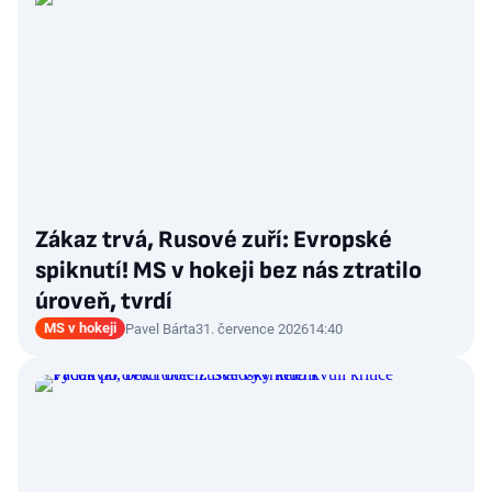
Zákaz trvá, Rusové zuří: Evropské
spiknutí! MS v hokeji bez nás ztratilo
úroveň, tvrdí
MS v hokeji
Pavel Bárta
31. července 2026
14:40