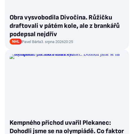
Obra vysvobodila Divočina. Růžičku
draftovali v pátém kole, ale z brankářů
podepsal nejdřív
NHL
Pavel Bárta
3. srpna 2026
20:25
Kempného příchod uvařil Plekanec:
Dohodli jsme se na olympiádě. Co faktor