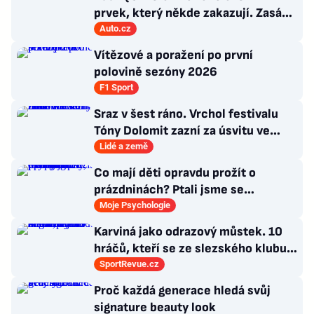
prvek, který někde zakazují. Zasáhl
nejvyšší šéf
Auto.cz
Vítězové a poražení po první
polovině sezóny 2026
F1 Sport
Sraz v šest ráno. Vrchol festivalu
Tóny Dolomit zazní za úsvitu ve
3000 metrech
Lidé a země
Co mají děti opravdu prožít o
prázdninách? Ptali jsme se
psycholožky, rodinného terapeuta a
Moje Psychologie
pedagogů
Karviná jako odrazový můstek. 10
hráčů, kteří se ze slezského klubu
probili k lukrativnímu angažmá
SportRevue.cz
Proč každá generace hledá svůj
signature beauty look