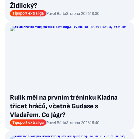
Židlický?
Tipsport extraliga
Pavel Bárta
3. srpna 2026
18:30
Rulík měl na prvním tréninku Kladna
třicet hráčů, včetně Gudase s
Vladařem. Co Jágr?
Tipsport extraliga
Pavel Bárta
3. srpna 2026
15:40