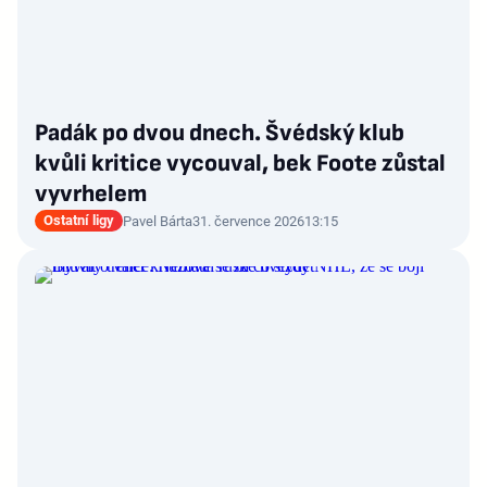
Padák po dvou dnech. Švédský klub
kvůli kritice vycouval, bek Foote zůstal
vyvrhelem
Ostatní ligy
Pavel Bárta
31. července 2026
13:15