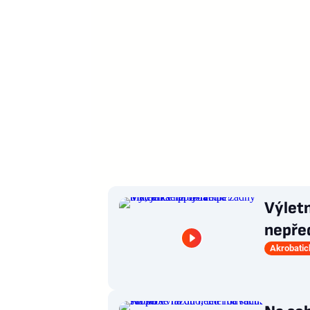
Výlet
nepřed
Akrobatic