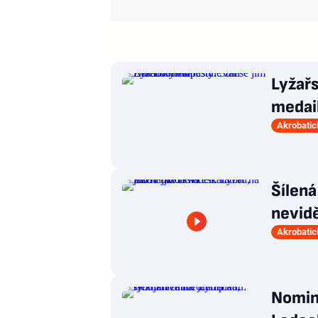
Lyžařs
medail
Akrobatic
Šílená
nevidě
Akrobatic
Nomin