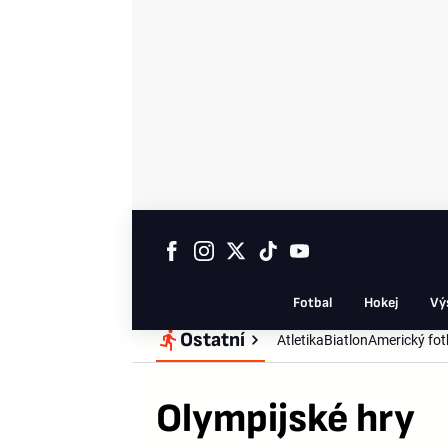
Fotbal
Hokej
Vý
Ostatní
Atletika
Biatlon
Americký fot
Olympijské hry