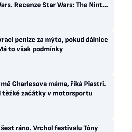
ars. Recenze Star Wars: The Ninth
 vrací peníze za mýto, pokud dálnice
 Má to však podmínky
 mě Charlesova máma, říká Piastri.
l těžké začátky v motorsportu
 šest ráno. Vrchol festivalu Tóny