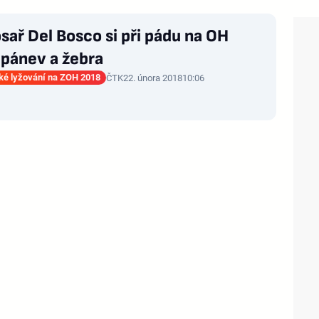
sař Del Bosco si při pádu na OH
 pánev a žebra
ké lyžování na ZOH 2018
ČTK
22. února 2018
10:06