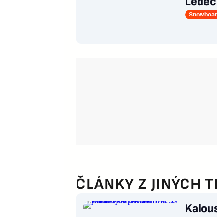
Ledeck
Snowboar
ČLÁNKY Z JINÝCH T
Kalous