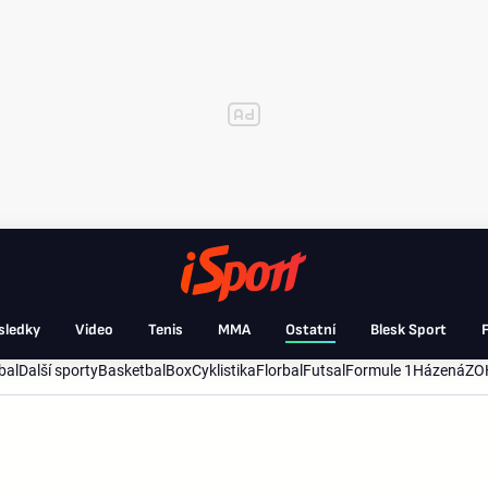
sledky
Video
Tenis
MMA
Ostatní
Blesk Sport
F
bal
Další sporty
Basketbal
Box
Cyklistika
Florbal
Futsal
Formule 1
Házená
ZO