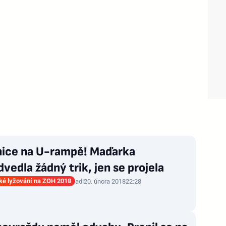
nice na U-rampě! Maďarka
vedla žádný trik, jen se projela
ké lyžování na ZOH 2018
adl
20. února 2018
22:28