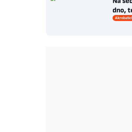
Na seb
dno, t
Akrobatic