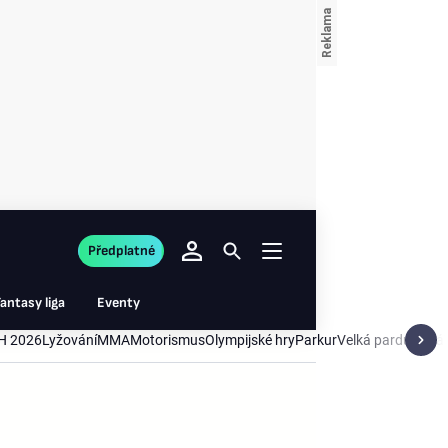
Předplatné
antasy liga
Eventy
H 2026
Lyžování
MMA
Motorismus
Olympijské hry
Parkur
Velká pardubická