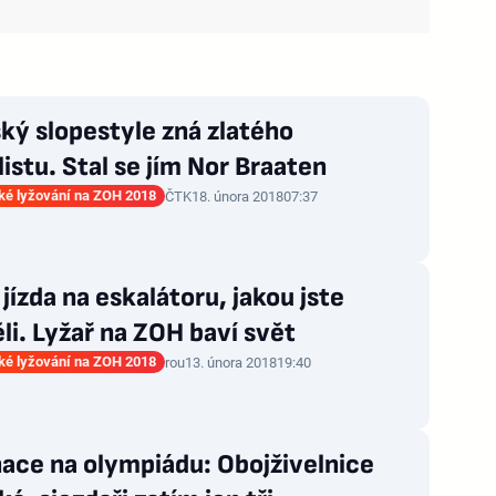
ký slopestyle zná zlatého
istu. Stal se jím Nor Braaten
ké lyžování na ZOH 2018
ČTK
18. února 2018
07:37
 jízda na eskalátoru, jakou jste
li. Lyžař na ZOH baví svět
ké lyžování na ZOH 2018
rou
13. února 2018
19:40
ace na olympiádu: Obojživelnice