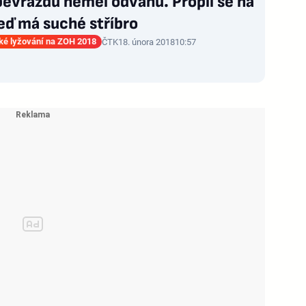
evraždu neměl odvahu. Propil se na
eď má suché stříbro
ké lyžování na ZOH 2018
ČTK
18. února 2018
10:57