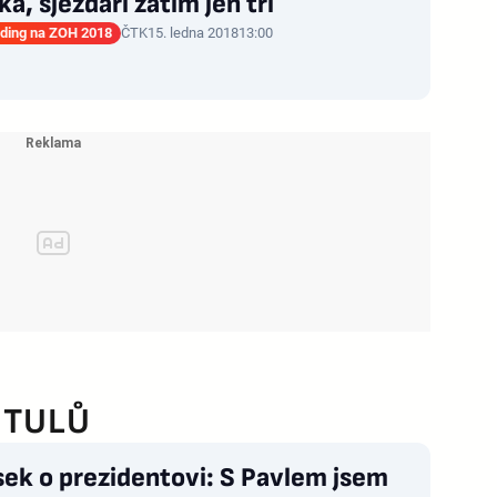
á, sjezdaři zatím jen tři
ding na ZOH 2018
ČTK
15. ledna 2018
13:00
ITULŮ
ek o prezidentovi: S Pavlem jsem