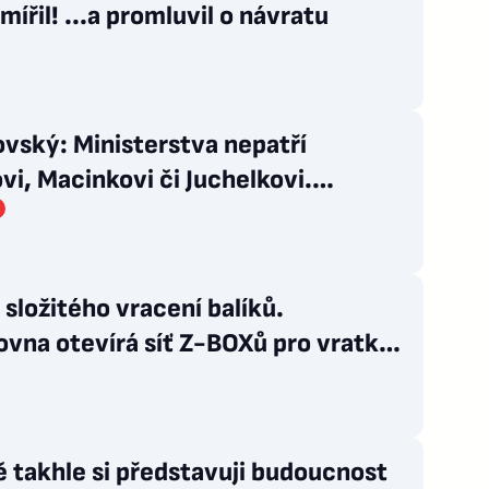
mířil! ...a promluvil o návratu
vský: Ministerstva nepatří
vi, Macinkovi či Juchelkovi.
ňte útočit, jste jen správci
složitého vracení balíků.
ovna otevírá síť Z-BOXů pro vratky
 e-shopů
 takhle si představuji budoucnost