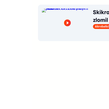
Skikro
zlomil
Akrobatic