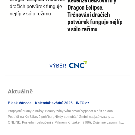
Dragon Eclipse.
Trénování dračích
potvůrek funguje nejlíp
v sólo režimu
VÝBĚR
Aktuálně
Blesk Vánoce
Kalendář svátků 2025
INFO.cz
Propojení hudby a krásy. Beauty zóny vám dovolí vypadat a cítit se dob...
Pospíšil na Knížákově pohřbu: „Nikdy se nebál.“ Zmínil napjaté vztahy ...
ONLINE: Poslední rozloučení s Milanem Knížákem (†86): Dojemné vzpomínk...