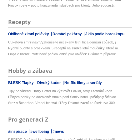
Finvox roste v počtu konzultantů i službách pro klienty. Jeho součástí...
Recepty
Oblíbené zimní polévky
Domácí pekárny
Jídlo podle horoskopu
Cuketová zmrzlina? Vyzkoušejte nečekaný letní hit a geniální způsob, j...
Rychlé buchty s broskvemi: 5 receptů na sladké letní moučníky, které m...
Oopsie bread: Proteinové pečivo lehké jako obláček zvládnete připravit...
Hobby a zábava
BLESK Tlapky
Divoký kačer
Netflix filmy a seriály
Tipy na víkend: Harry Potter na výstavě! Folklor, bitvy i setkání vodn...
Přibývá paniky na dovolené: Vnuka paní Soni v hotelu poštípaly štěnice...
Sraz v šest ráno. Vrchol festivalu Tóny Dolomit zazní za úsvitu ve 300...
Pro generaci Z
#inspirace
#wellbeing
#news
RECEPT: Perfektní letní kombinace, které tě zchladí, i kdybys nechtěl*...