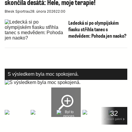
skončila desátá: Hele, moje terapie!
Blesk Sport
rau
28. února 2026
22:00
Ledecká si po olympijském
fiasku střihla tanec s
medvědem: Pohoda jen naoko?
S výsledkem byla moc spokojená.
32
zobrazit galerii