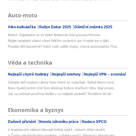
Auto-moto
Alko-kalkulačka
Rallye Dakar 2025
Dálniční známka 2025
Moto3: Odpoledne se ve Velké Británii do čela posunul Perrone
Belgie zpoplatní silnice všem řidičům osobních aut. A nejde jen o dáln...
Poutáte děti bezpečně? Když rodič udělá chybu, chytrá autosedačka Thul...
Věda a technika
Nejlepší chytré hodinky
Nejlepší telefony
Nejlepší VPN – srovnání
Záhada obří exploze rakety New Glenn se vyjasňuje. Selhal hlavní venti...
Bose QuietComfort 2nd Gen přebírají funkce dražších Ultra. Mají prosto...
Jak na počítači používat Netflix v co nejlepší podobě? Rozlišení 4K bě...
Ekonomika a byznys
Daňové přiznání
Novela zákoníku práce
Nadace EPCG
V bratislavské rafinerii Slovnaft hořela nádrž, výbuch otřásl okolím
V Česku otevřel třicátou prodejnu, v Polsku končí. Německý diskont nez...