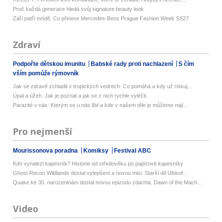
Proč každá generace hledá svůj signature beauty look
Září patří módě: Co přinese Mercedes-Benz Prague Fashion Week SS27
Zdraví
Podpořte dětskou imunitu
Babské rady proti nachlazení
S čím
vším pomůže rýmovník
Jak se zdravě zchladit v tropických vedrech: Co pomáhá a kdy už riskuj...
Úpal a úžeh: Jak je poznat a jak se z nich rychle vyléčit
Parazité v nás: Kterým se u nás líbí a kde v našem těle je můžeme nají...
Pro nejmenší
Mourissonova poradna
Komiksy
Festival ABC
Kdo vynalezl kapesník? Historie od středověku po papírové kapesníky
Ghost Recon Wildlands dostal vylepšení a novou misi. Starší díl Ubisof...
Quake ke 30. narozeninám dostal novou epizodu zdarma. Dawn of the Mach...
Video