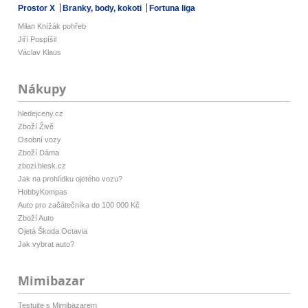
Prostor X
Branky, body, kokoti
Fortuna liga
Milan Knížák pohřeb
Jiří Pospíšil
Václav Klaus
Nákupy
hledejceny.cz
Zboží Živě
Osobní vozy
Zboží Dáma
zbozi.blesk.cz
Jak na prohlídku ojetého vozu?
HobbyKompas
Auto pro začátečníka do 100 000 Kč
Zboží Auto
Ojetá Škoda Octavia
Jak vybrat auto?
Mimibazar
Testujte s Mimibazarem