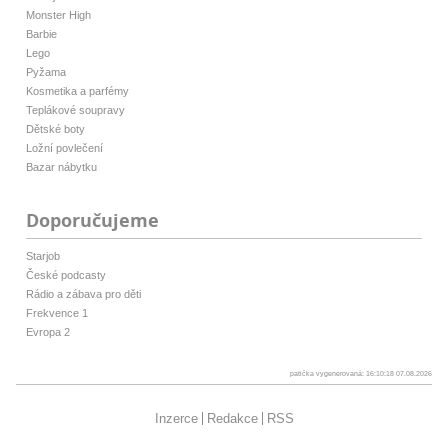
Monster High
Barbie
Lego
Pyžama
Kosmetika a parfémy
Teplákové soupravy
Dětské boty
Ložní povlečení
Bazar nábytku
Doporučujeme
Starjob
České podcasty
Rádio a zábava pro děti
Frekvence 1
Evropa 2
patička vygenerovaná: 16:10:18 07.08.2026
Inzerce
Redakce
RSS