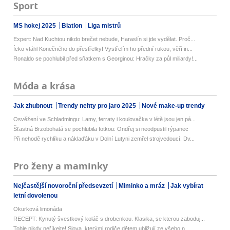
Sport
MS hokej 2025
Biatlon
Liga mistrů
Expert: Nad Kuchtou nikdo brečet nebude, Haraslín si jde vydělat. Proč...
Ícko vtáhl Konečného do přestřelky! Vystřelím ho přední rukou, věří in...
Ronaldo se pochlubil před sňatkem s Georginou: Hračky za půl miliardy!...
Móda a krása
Jak zhubnout
Trendy nehty pro jaro 2025
Nové make-up trendy
Osvěžení ve Schladmingu: Lamy, ferraty i koulovačka v létě jsou jen pá...
Šťastná Brzobohatá se pochlubila fotkou: Ondřej si neodpustil rýpanec
Při nehodě rychlíku a náklaďáku v Dolní Lutyni zemřel strojvedoucí: Dv...
Pro ženy a maminky
Nejčastější novoroční předsevzetí
Miminko a mráz
Jak vybírat
letní dovolenou
Okurková limonáda
RECEPT: Kynutý švestkový koláč s drobenkou. Klasika, se kterou zaboduj...
Tohle nikdy neříkejte! Slova, kterými rodiče dětem ubližují ze všeho n...