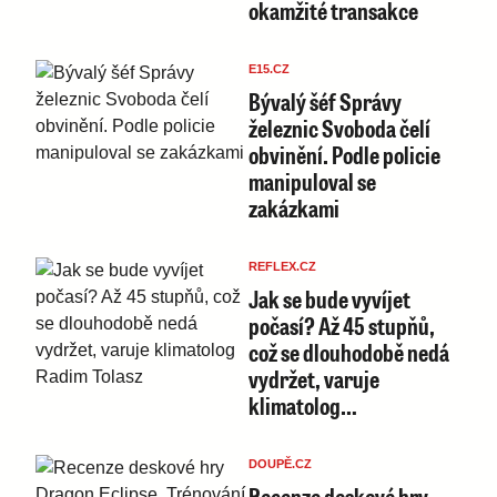
okamžité transakce
E15.CZ
Bývalý šéf Správy
železnic Svoboda čelí
obvinění. Podle policie
manipuloval se
zakázkami
REFLEX.CZ
Jak se bude vyvíjet
počasí? Až 45 stupňů,
což se dlouhodobě nedá
vydržet, varuje
klimatolog…
DOUPĚ.CZ
Recenze deskové hry