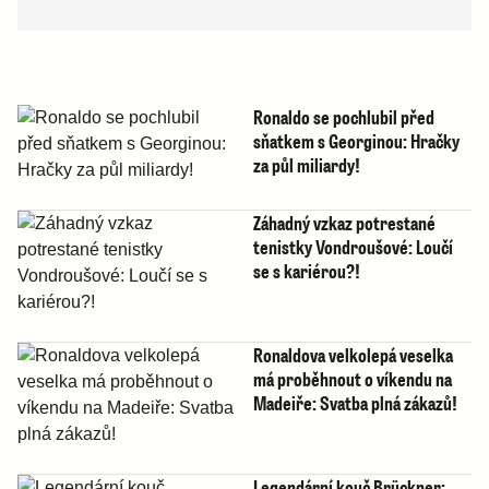
Ronaldo se pochlubil před
sňatkem s Georginou: Hračky
za půl miliardy!
Záhadný vzkaz potrestané
tenistky Vondroušové: Loučí
se s kariérou?!
Ronaldova velkolepá veselka
má proběhnout o víkendu na
Madeiře: Svatba plná zákazů!
Legendární kouč Brückner: