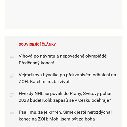
SOUVISEJÍCÍ ČLÁNKY
Vlhová po návratu a nepovedené olympiádě:
Předčasný konec!
Vejmelkova bývalka po překvapivém odhalení na
ZOH: Karel mi rozbil život!
Hvězdy NHL se povalí do Prahy, Světový pohár
2028 bude! Kolik zápasů se v Česku odehraje?
Psali mu, že je kr**én. Šimek ještě nerozdýchal
konec na ZOH: Mohl jsem být za boha