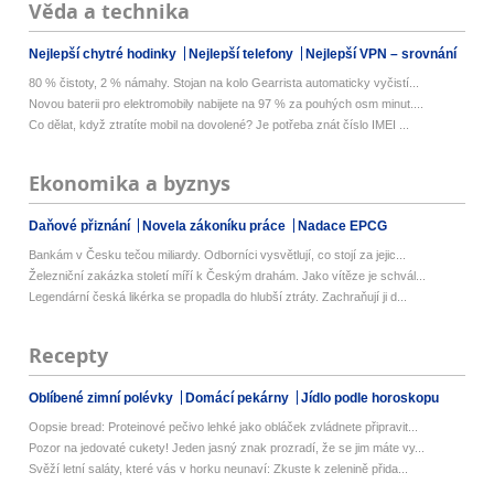
Věda a technika
Nejlepší chytré hodinky
Nejlepší telefony
Nejlepší VPN – srovnání
80 % čistoty, 2 % námahy. Stojan na kolo Gearrista automaticky vyčistí...
Novou baterii pro elektromobily nabijete na 97 % za pouhých osm minut....
Co dělat, když ztratíte mobil na dovolené? Je potřeba znát číslo IMEI ...
Ekonomika a byznys
Daňové přiznání
Novela zákoníku práce
Nadace EPCG
Bankám v Česku tečou miliardy. Odborníci vysvětlují, co stojí za jejic...
Železniční zakázka století míří k Českým drahám. Jako vítěze je schvál...
Legendární česká likérka se propadla do hlubší ztráty. Zachraňují ji d...
Recepty
Oblíbené zimní polévky
Domácí pekárny
Jídlo podle horoskopu
Oopsie bread: Proteinové pečivo lehké jako obláček zvládnete připravit...
Pozor na jedovaté cukety! Jeden jasný znak prozradí, že se jim máte vy...
Svěží letní saláty, které vás v horku neunaví: Zkuste k zelenině přida...