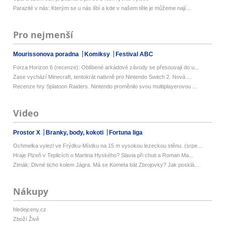
Parazité v nás: Kterým se u nás líbí a kde v našem těle je můžeme nají...
Pro nejmenší
Mourissonova poradna
Komiksy
Festival ABC
Forza Horizon 6 (recenze): Oblíbené arkádové závody se přesouvají do u...
Zase vychází Minecraft, tentokrát nativně pro Nintendo Switch 2. Nová ...
Recenze hry Splatoon Raiders. Nintendo proměnilo svou multiplayerovou ...
Video
Prostor X
Branky, body, kokoti
Fortuna liga
Ochmelka vylezl ve Frýdku-Místku na 15 m vysokou lezeckou stěnu. (srpe...
Hraje Plzeň v Teplicích o Martina Hyského? Slavia při chuti a Roman Ma...
Zimák: Divné ticho kolem Jágra. Má se Kometa bát Zbrojovky? Jak posklá...
Nákupy
hledejceny.cz
Zboží Živě