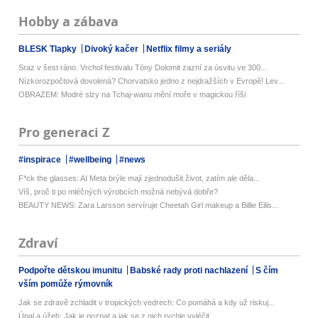
Hobby a zábava
BLESK Tlapky
Divoký kačer
Netflix filmy a seriály
Sraz v šest ráno. Vrchol festivalu Tóny Dolomit zazní za úsvitu ve 300...
Nízkorozpočtová dovolená? Chorvatsko jedno z nejdražších v Evropě! Lev...
OBRAZEM: Modré slzy na Tchaj-wanu mění moře v magickou říši
Pro generaci Z
#inspirace
#wellbeing
#news
F*ck the glasses: AI Meta brýle mají zjednodušit život, zatím ale děla...
Víš, proč ti po mléčných výrobcích možná nebývá dobře?
BEAUTY NEWS: Zara Larsson servíruje Cheetah Girl makeup a Billie Eilis...
Zdraví
Podpořte dětskou imunitu
Babské rady proti nachlazení
S čím
vším pomůže rýmovník
Jak se zdravě zchladit v tropických vedrech: Co pomáhá a kdy už riskuj...
Úpal a úžeh: Jak je poznat a jak se z nich rychle vyléčit