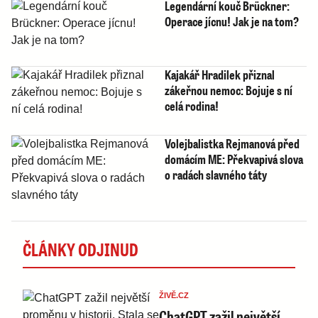
Legendární kouč Brückner:
Operace jícnu! Jak je na tom?
Kajakář Hradilek přiznal
zákeřnou nemoc: Bojuje s ní
celá rodina!
Volejbalistka Rejmanová před
domácím ME: Překvapivá slova
o radách slavného táty
ČLÁNKY ODJINUD
ŽIVĚ.CZ
ChatGPT zažil největší