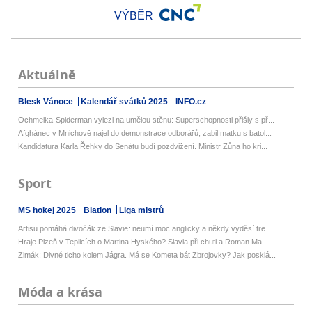
VÝBĚR
Aktuálně
Blesk Vánoce
Kalendář svátků 2025
INFO.cz
Ochmelka-Spiderman vylezl na umělou stěnu: Superschopnosti přišly s př...
Afghánec v Mnichově najel do demonstrace odborářů, zabil matku s batol...
Kandidatura Karla Řehky do Senátu budí pozdvižení. Ministr Zůna ho kri...
Sport
MS hokej 2025
Biatlon
Liga mistrů
Artisu pomáhá divočák ze Slavie: neumí moc anglicky a někdy vyděsí tre...
Hraje Plzeň v Teplicích o Martina Hyského? Slavia při chuti a Roman Ma...
Zimák: Divné ticho kolem Jágra. Má se Kometa bát Zbrojovky? Jak posklá...
Móda a krása