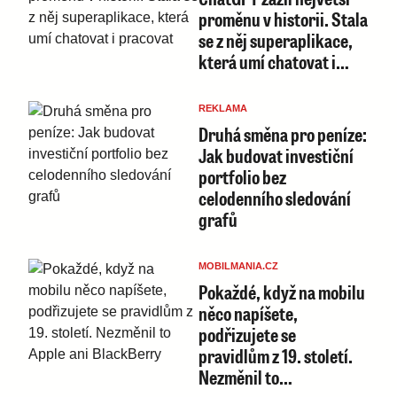
proměnu v historii. Stala
se z něj superaplikace,
která umí chatovat i…
REKLAMA
Druhá směna pro peníze:
Jak budovat investiční
portfolio bez
celodenního sledování
grafů
MOBILMANIA.CZ
Pokaždé, když na mobilu
něco napíšete,
podřizujete se
pravidlům z 19. století.
Nezměnil to…