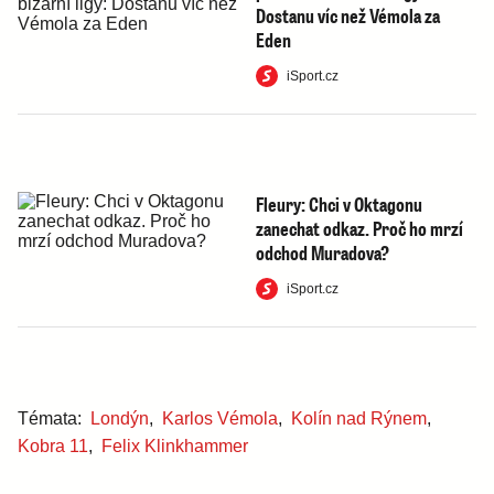
Dostanu víc než Vémola za
Eden
iSport.cz
Fleury: Chci v Oktagonu
zanechat odkaz. Proč ho mrzí
odchod Muradova?
iSport.cz
Témata:
Londýn
,
Karlos Vémola
,
Kolín nad Rýnem
,
Kobra 11
,
Felix Klinkhammer