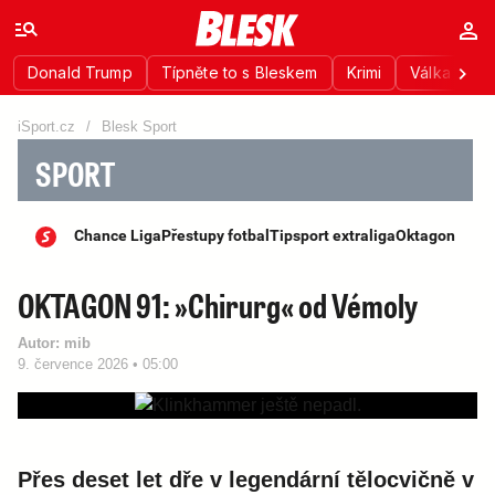
Donald Trump
Típněte to s Bleskem
Krimi
Válka na Uk
iSport.cz
/
Blesk Sport
SPORT
Chance Liga
Přestupy fotbal
Tipsport extraliga
Oktagon
OKTAGON 91: »Chirurg« od Vémoly
Autor:
mib
9. července 2026 • 05:00
Přes deset let dře v legendární tělocvičně v