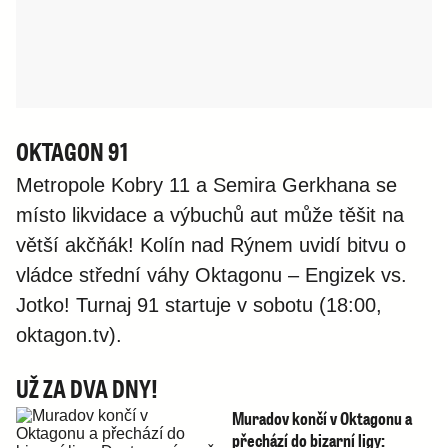
OKTAGON 91
Metropole Kobry 11 a Semira Gerkhana se
místo likvidace a výbuchů aut může těšit na
větší akčňák! Kolín nad Rýnem uvidí bitvu o
vládce střední váhy Oktagonu – Engizek vs.
Jotko! Turnaj 91 startuje v sobotu (18:00,
oktagon.tv).
UŽ ZA DVA DNY!
Muradov končí v Oktagonu a
přechází do bizarní ligy: