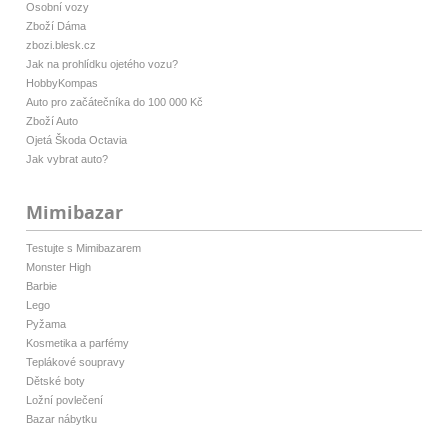
Osobní vozy
Zboží Dáma
zbozi.blesk.cz
Jak na prohlídku ojetého vozu?
HobbyKompas
Auto pro začátečníka do 100 000 Kč
Zboží Auto
Ojetá Škoda Octavia
Jak vybrat auto?
Mimibazar
Testujte s Mimibazarem
Monster High
Barbie
Lego
Pyžama
Kosmetika a parfémy
Teplákové soupravy
Dětské boty
Ložní povlečení
Bazar nábytku