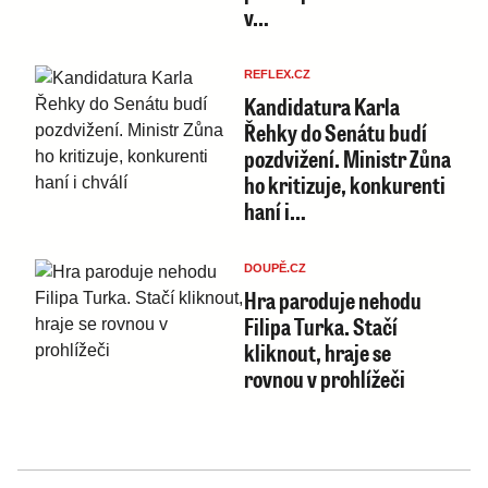
v…
REFLEX.CZ
Kandidatura Karla
Řehky do Senátu budí
pozdvižení. Ministr Zůna
ho kritizuje, konkurenti
haní i…
DOUPĚ.CZ
Hra paroduje nehodu
Filipa Turka. Stačí
kliknout, hraje se
rovnou v prohlížeči