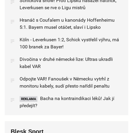
Schickova show! Proti Lipsku nasázel hattrick,
Leverkusen se rve o Ligu mistrů
Hranáč s Coufalem u kanonády Hoffenheimu
5:1. Bayern musel otáčet, slaví i Lipsko
Köln - Leverkusen 1:2, Schick vystřelil výhru, má
100 branek za Bayer!
Divočina v druhé německé lize: Ultras ukradli
kabel VAR
Odpojte VAR! Fanoušek v Německu vytrhl z
monitoru kabely, sudí přesto nařídil penaltu
Bacha na kontraindikaci léků! Jak jí
REKLAMA
předejít?
Blesk Sport