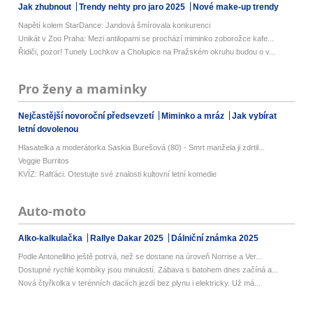
Jak zhubnout
Trendy nehty pro jaro 2025
Nové make-up trendy
Napětí kolem StarDance: Jandová šmírovala konkurenci
Unikát v Zoo Praha: Mezi antilopami se prochází miminko zoborožce kafe...
Řidiči, pozor! Tunely Lochkov a Cholupice na Pražském okruhu budou o v...
Pro ženy a maminky
Nejčastější novoroční předsevzetí
Miminko a mráz
Jak vybírat
letní dovolenou
Hlasatelka a moderátorka Saskia Burešová (80) - Smrt manžela ji zdrtil...
Veggie Burritos
KVÍZ: Rafťáci. Otestujte své znalosti kultovní letní komedie
Auto-moto
Alko-kalkulačka
Rallye Dakar 2025
Dálniční známka 2025
Podle Antonelliho ještě potrvá, než se dostane na úroveň Norrise a Ver...
Dostupné rychlé kombíky jsou minulostí. Zábava s batohem dnes začíná a...
Nová čtyřkolka v terénních daciích jezdí bez plynu i elektricky. Už má...