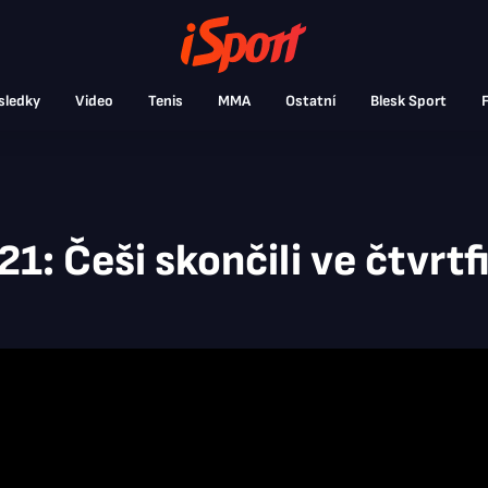
sledky
Video
Tenis
MMA
Ostatní
Blesk Sport
F
: Češi skončili ve čtvrtfi