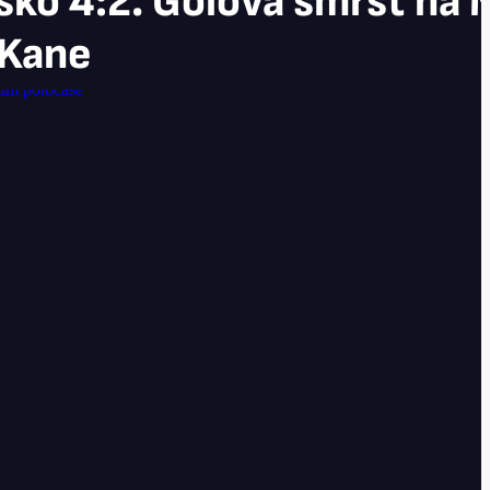
sko 4:2. Gólová smršť na 
 Kane