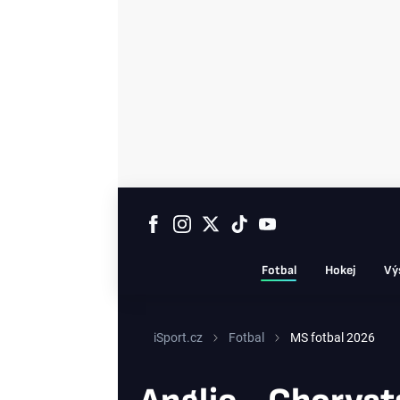
Fotbal
Hokej
Vý
iSport.cz
Fotbal
MS fotbal 2026