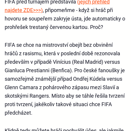
FIFA před turnajem představila
(jejich přehled
najdete ZDE>>>)
, připomeňme - když si hráč při
hovoru se soupeřem zakryje ústa, jde automaticky o
prohřešek trestaný červenou kartou. Proč?
FIFA se chce na mistrovství obejít bez obvinění
hráčů z rasismu, která v poslední době rezonovala
především v případě Vinícius (Real Madrid) versus
Gianluca Prestianni (Benfica). Pro české fanoušky je
samozřejmě známější případ Ondřej Kúdela versus
Glenn Camara z pohárového zápasu mezi Slavií a
skotskými Rangers. Místo aby se táhle řešila tvrzení
proti tvrzení, jakékoliv takové situaci chce FIFA
předcházet.
Klidně tedy můžete hráči pochválit účes, ale jakmile