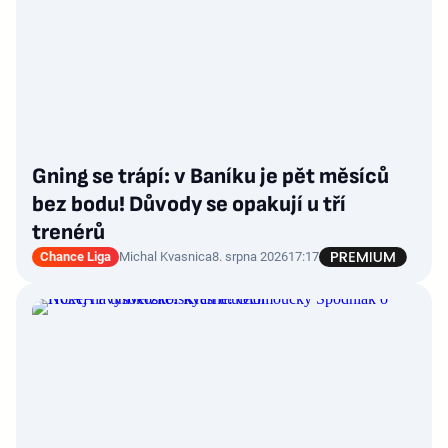
Gning se trápí: v Baníku je pět měsíců
bez bodu! Důvody se opakují u tří
trenérů
Chance Liga
Michal Kvasnica
8. srpna 2026
17:17