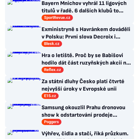
Bayern Mnichov vyhrál 11 ligových
titulů v řadě. 6 dalších klubů to
zvládlo také, některé i víckrát
SportRevue.cz
Exministryně s Havránkem dováděli
v Polsku: První slova Decroix i
Havránkové!
Blesk.cz
Hra o letiště. Proč by se Babišovi
hodilo dát část ruzyňských akcií na
burzu?
Reflex.cz
Za státní dluhy Česko platí čtvrté
nejvyšší úroky v Evropské unii
E15.cz
Samsung okouzlil Prahu dronovou
show k odstartování prodeje
nových produktů
Poggers
Výhřev, čidla a stačí, říká průzkum.