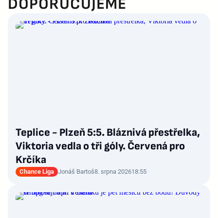
DOPORUČUJEME
Teplice - Plzeň 5:5. Bláznivá přestřelka,
Viktoria vedla o tři góly. Červená pro
Krčíka
Chance Liga
Jonáš Bartoš
8. srpna 2026
18:55