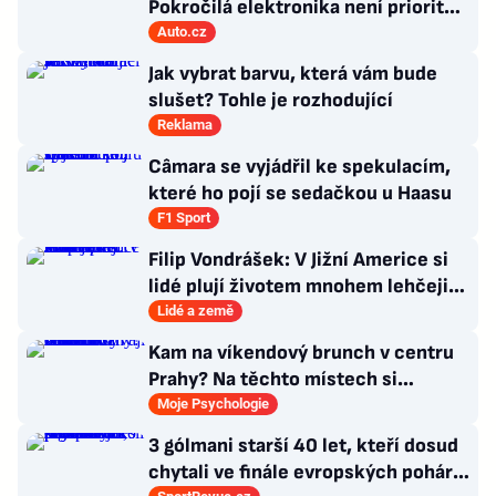
Pokročilá elektronika není prioritou
zákazníků
Auto.cz
Jak vybrat barvu, která vám bude
slušet? Tohle je rozhodující
Reklama
Câmara se vyjádřil ke spekulacím,
které ho pojí se sedačkou u Haasu
F1 Sport
Filip Vondrášek: V Jižní Americe si
lidé plují životem mnohem lehčeji,
věci tolik neřeší
Lidé a země
Kam na víkendový brunch v centru
Prahy? Na těchto místech si
dlouhou snídani užívají i místní
Moje Psychologie
3 gólmani starší 40 let, kteří dosud
chytali ve finále evropských pohárů.