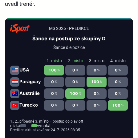
uvedl trenér.
MS 2026 · PREDIKCE
Šance na postup ze skupiny D
Šance dle pozice
1. místo
2. místo
3. místo
4. místo
USA
100
0
0
0
%
%
%
%
Paraguay
0
0
100
0
%
%
%
%
Austrálie
0
100
0
0
%
%
%
%
Turecko
0
0
0
100
%
%
%
%
1., 2., případně 3. místo = postup do play off
nízká
vysoká
Predikce aktualizována: 24. 7. 2026 08:35