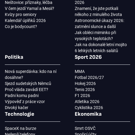
Neštovice: příznaky, léčba
2026
V čem jezdí Yamal a Mesii?
Znamení, že jste potkali
Kvízy pro seniory
někoho z minulého života
Kalendář úplňků 2026
Astronomické úkazy 2026:
Co je bodycount?
zatmění slunce a další
Jak obléci miminko při
vysokých teplotách?
Jak na dokonalé letní mojito
6 lehkých letních salátů
Politika
Sport 2026
Nová superdávka: kdo na ní
MMA
dosáhne?
Fotbal 2026/27
Sjezd sudetských Němců
Hokej 2026
Proč vláda zavádí EET?
Tenis 2026
Padni komu padni
F1 2026
Výpověď z práce vzor
Atletika 2026
Divoký kačer
Cyklistika 2026
Technologie
Ekonomika
SpaceX na burze
Smrt OSVČ
Nejlepší telefony
Spořicí účty