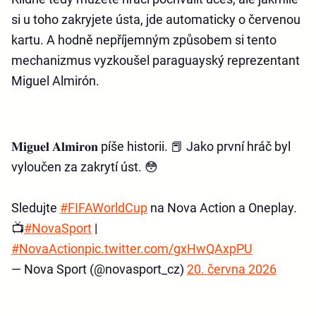
si u toho zakryjete ústa, jde automaticky o červenou
kartu. A hodně nepříjemným způsobem si tento
mechanizmus vyzkoušel paraguayský reprezentant
Miguel Almirón.
𝐌𝐢𝐠𝐮𝐞𝐥 𝐀𝐥𝐦𝐢𝐫𝐨𝐧 píše historii. 📕 Jako první hráč byl
vyloučen za zakrytí úst. 😳
Sledujte
#FIFAWorldCup
na Nova Action a Oneplay.
📺⁣
#NovaSport
|
#NovaAction
pic.twitter.com/gxHwQAxpPU
— Nova Sport (@novasport_cz)
20. června 2026