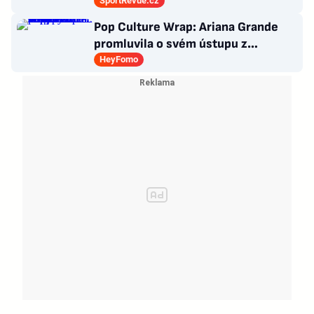
Všichni odešli ze hřiště jako
SportRevue.cz
poražení
Pop Culture Wrap: Ariana Grande
promluvila o svém ústupu z
veřejného života a Sophia z
HeyFomo
KATSEYE si dává pauzu od skupiny