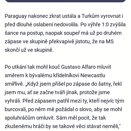
Paraguay nakonec zkrat ustála a Turkům vyrovnat i
před dlouhé oslabení nedovolila. Po výhře 1:0 zvýšila
šance na postup, naopak soupeř má už po druhém
zápase ve skupině překvapivě jistotu, že na MS
skončí už ve skupině.
Po utkání tak mohl kouč Gustavo Alfaro mluvit
směrem k bývalému křídelníkovi Newcastlu
smířlivě. „Když jsem přišel po zápase do šatny, řekl
jsem mu, ať se začne tváři jinak, protože jsme
vyhráli. Před zápasem patřil mezi ty, kteří nejvíc tým
burcovali, po něm mě požádal o slovo, aby se mohl
spoluhráčům omluvit. Sám měl pocit, že tak
zkušenému hráči by se takové věci stávat neměli,"