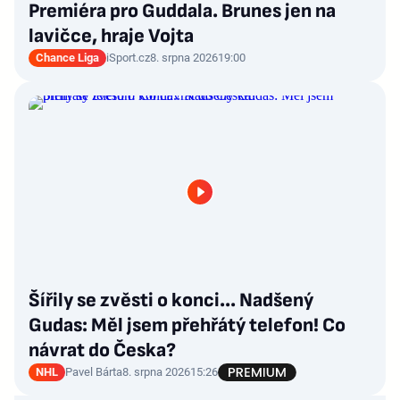
Premiéra pro Guddala. Brunes jen na
lavičce, hraje Vojta
Chance Liga
iSport.cz
8. srpna 2026
19:00
Šířily se zvěsti o konci... Nadšený
Gudas: Měl jsem přehřátý telefon! Co
návrat do Česka?
NHL
Pavel Bárta
8. srpna 2026
15:26