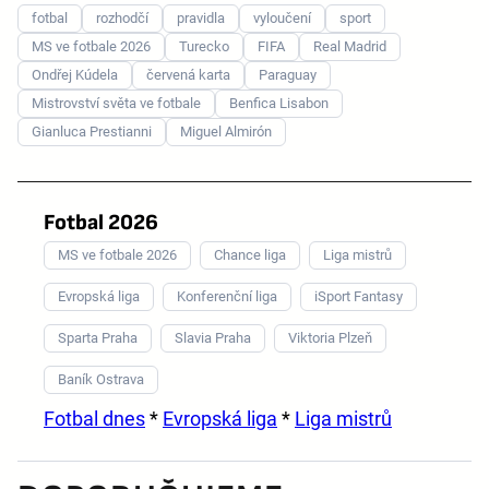
fotbal
rozhodčí
pravidla
vyloučení
sport
MS ve fotbale 2026
Turecko
FIFA
Real Madrid
Ondřej Kúdela
červená karta
Paraguay
Mistrovství světa ve fotbale
Benfica Lisabon
Gianluca Prestianni
Miguel Almirón
Fotbal 2026
MS ve fotbale 2026
Chance liga
Liga mistrů
Evropská liga
Konferenční liga
iSport Fantasy
Sparta Praha
Slavia Praha
Viktoria Plzeň
Baník Ostrava
Fotbal dnes
*
Evropská liga
*
Liga mistrů