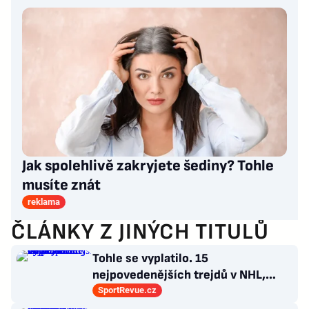
Jak spolehlivě zakryjete šediny? Tohle
musíte znát
reklama
ČLÁNKY Z JINÝCH TITULŮ
Tohle se vyplatilo. 15
nejpovedenějších trejdů v NHL,
které byly upečeny na poslední
SportRevue.cz
chvíli