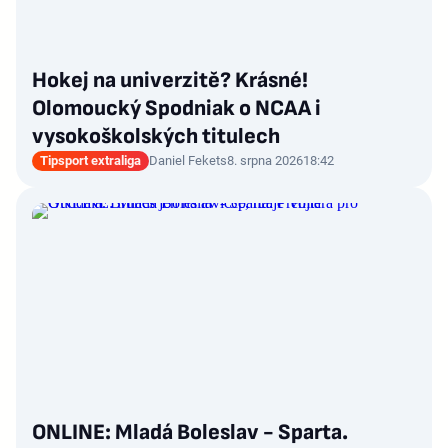
Hokej na univerzitě? Krásné!
Olomoucký Spodniak o NCAA i
vysokoškolských titulech
Tipsport extraliga
Daniel Fekets
8. srpna 2026
18:42
ONLINE: Mladá Boleslav - Sparta.