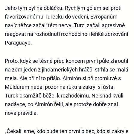
Jeho tým byl na obláčku. Rychlým gólem šel proti
favorizovanému Turecku do vedení, Evropanům
navíc těžce začali téct nervy. Turci začali agresivně
reagovat na rozhodnutí rozhodčího i lehké zdržování
Paraguaye.
Proto, když se těsně před koncem první půle zhroutil
na zem jeden z jihoamerických hráčů, strhla se malá
mela. Ale při ní to přišlo. Almirón si při promluvě s
Muldurem nedal pozor na ruku a zakryl si ústa.
Turek okamžitě běžel k rozhodčímu. Ne snad kvůli
nadávce, co Almirón řekl, ale protože dobře znal
nová pravidla.
„Čekali jsme, kdo bude ten první blbec, kdo si zakryje