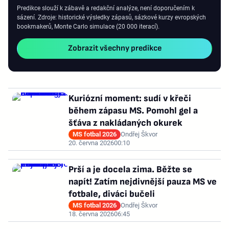
Predikce slouží k zábavě a redakční analýze, není doporučením k
sázení. Zdroje: historické výsledky zápasů, sázkové kurzy evropských
bookmakerů, Monte Carlo simulace (20 000 iterací).
Zobrazit všechny predikce
Kuriózní moment: sudí v křeči
během zápasu MS. Pomohl gel a
šťáva z nakládaných okurek
MS fotbal 2026
Ondřej Škvor
20. června 2026
00:10
Prší a je docela zima. Běžte se
napít! Zatím nejdivnější pauza MS ve
fotbale, diváci bučeli
MS fotbal 2026
Ondřej Škvor
18. června 2026
06:45