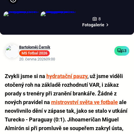
8
Fotogalerie
Bartoloměj Černík
13
MS fotbal 2026
20. června 2026
09:00
Zvykli jsme si na
hydratační pauzy
, už jsme viděli
otočený roh na základě rozhodnutí VAR, i zákaz
porady s trenéry při zranění brankáře. Žádné z
nových pravidel na
mistrovství světa ve fotbale
ale
neovlivnilo dění v zápase tak, jako se stalo v utkání
Turecko - Paraguay (0:1). Jihoameričan Miguel
Almirón si při promluvě se soupeřem zakryl ústa,