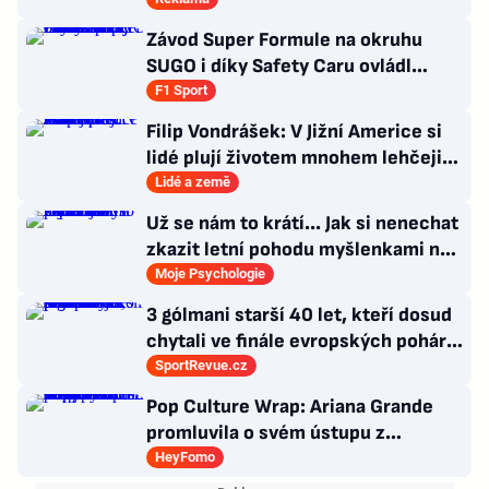
Závod Super Formule na okruhu
SUGO i díky Safety Caru ovládl
Fukuzumi. Staněk po chybě nedojel
F1 Sport
Filip Vondrášek: V Jižní Americe si
lidé plují životem mnohem lehčeji,
věci tolik neřeší
Lidé a země
Už se nám to krátí... Jak si nenechat
zkazit letní pohodu myšlenkami na
zářijový zápřah?
Moje Psychologie
3 gólmani starší 40 let, kteří dosud
chytali ve finále evropských pohárů.
Všichni odešli ze hřiště jako
SportRevue.cz
poražení
Pop Culture Wrap: Ariana Grande
promluvila o svém ústupu z
veřejného života a Sophia z
HeyFomo
KATSEYE si dává pauzu od skupiny