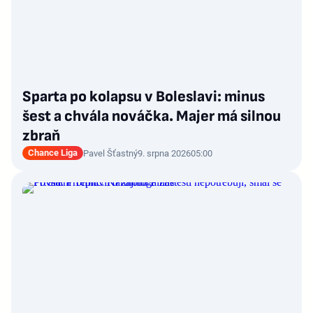
Sparta po kolapsu v Boleslavi: minus
šest a chvála nováčka. Majer má silnou
zbraň
Chance Liga
Pavel Šťastný
9. srpna 2026
05:00