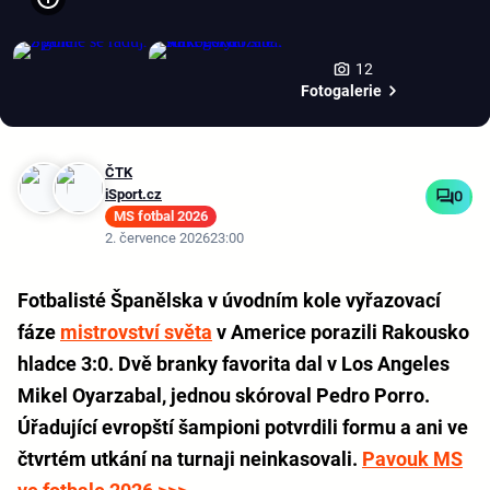
12
Fotogalerie
ČTK
iSport.cz
0
MS fotbal 2026
2. července 2026
23:00
Fotbalisté Španělska v úvodním kole vyřazovací
fáze
mistrovství světa
v Americe porazili Rakousko
hladce 3:0. Dvě branky favorita dal v Los Angeles
Mikel Oyarzabal, jednou skóroval Pedro Porro.
Úřadující evropští šampioni potvrdili formu a ani ve
čtvrtém utkání na turnaji neinkasovali.
Pavouk MS