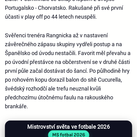
Portugalsko - Chorvatsko. Rakušané při své první
účasti v play off po 44 letech neuspěli.
Svěřenci trenéra Rangnicka až v nastavení
závěrečného zápasu skupiny vydřeli postup a na
Španělsko od úvodu nestačili. Favorit měl převahu a
po úvodní přestávce na občerstvení se v druhé části
první půle začal dostávat do šancí. Po půlhodině hry
po rohovém kopu dorazil balon do sítě Cucurella,
švédský rozhodčí ale trefu neuznal kvůli
předchozímu útočnému faulu na rakouského
brankáře.
Mistrovství světa ve fotbale 2026
MS fotbal 2026