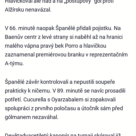
Hlavičkoval ale nad a na „postupový“ gól proti
Alžírsku nenavázal.
V 66. minutě naopak Španělé přidali pojistku. Na
Baenův centr z levé strany si naběhl až na hranici
malého vápna pravý bek Porro a hlavičkou
zaznamenal premiérovou branku v reprezentačním
A-týmu.
Španělé závěr kontrolovali a nepustili soupeře
prakticky k ničemu. V 89. minutě se navíc prosadili
potřetí. Cucurella s Oyarzabalem si zopakovali
spolupráci z prvního poločasu a útočník sám před
gólmanem nezaváhal.
Devětadvacetiletý kanonýr na turnaji skóroval již