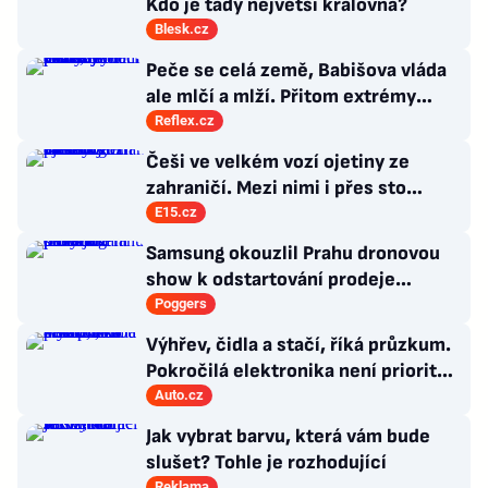
Kdo je tady největší královna?
Blesk.cz
Peče se celá země, Babišova vláda
ale mlčí a mlží. Přitom extrémy
počasí jsou trvalými problémy
Reflex.cz
Česka
Češi ve velkém vozí ojetiny ze
zahraničí. Mezi nimi i přes sto
Ferrari a desítky Lamborghini
E15.cz
Samsung okouzlil Prahu dronovou
show k odstartování prodeje
nových produktů
Poggers
Výhřev, čidla a stačí, říká průzkum.
Pokročilá elektronika není prioritou
zákazníků
Auto.cz
Jak vybrat barvu, která vám bude
slušet? Tohle je rozhodující
Reklama