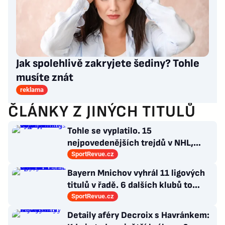
Jak spolehlivě zakryjete šediny? Tohle
musíte znát
reklama
ČLÁNKY Z JINÝCH TITULŮ
Tohle se vyplatilo. 15
nejpovedenějších trejdů v NHL,
které byly upečeny na poslední
SportRevue.cz
chvíli
Bayern Mnichov vyhrál 11 ligových
titulů v řadě. 6 dalších klubů to
zvládlo také, některé i víckrát
SportRevue.cz
Detaily aféry Decroix s Havránkem: