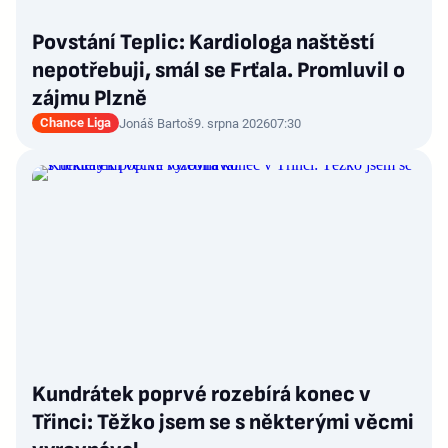
Povstání Teplic: Kardiologa naštěstí
nepotřebuji, smál se Frťala. Promluvil o
zájmu Plzně
Chance Liga
Jonáš Bartoš
9. srpna 2026
07:30
Kundrátek poprvé rozebírá konec v
Třinci: Těžko jsem se s některými věcmi