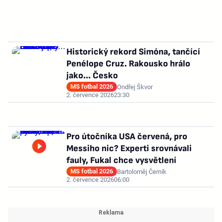
Historický rekord Simóna, tančící
Penélope Cruz. Rakousko hrálo
jako... Česko
MS fotbal 2026
Ondřej Škvor
2. července 2026
23:30
Pro útočníka USA červená, pro
Messiho nic? Experti srovnávali
fauly, Fukal chce vysvětlení
MS fotbal 2026
Bartoloměj Černík
2. července 2026
06:00