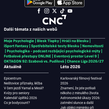
Další témata z našich webů
Moje Psychologie
|
Blesk Tlapky
|
Hráči na Blesku
|
iSport Fantasy
|
Spotřebitelské testy Blesku
|
Nemovitosti
|
Psychologika - podcast rozbíjející psychologické mýty
|
Fotbalové přestupy ONLINE
|
Eventový prostor Level 9
|
OKTAGON 92: Szabová vs. Pudilová
|
Chance Liga 2026/27
Aktuálně
Léto 2026
Epicentrum
Karlovarský filmový festival
Neštovice: příznaky, léčba
2026
V čem jezdí Yamal a Mesii?
Znamení, že jste potkali
Kvízy pro seniory
někoho z minulého života
Kalendář úplňků 2026
Astronomické úkazy 2026:
Co je bodycount?
zatmění slunce a další
Jak obléci miminko při