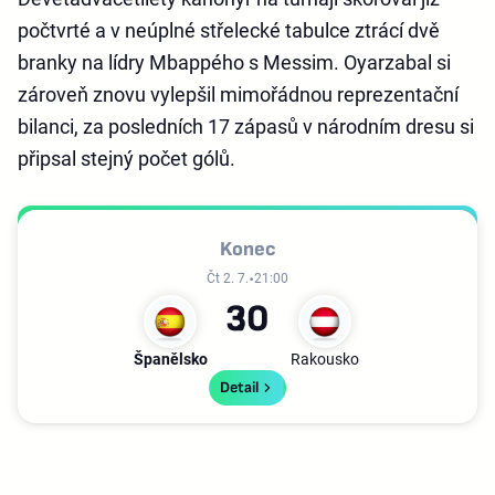
počtvrté a v neúplné střelecké tabulce ztrácí dvě
branky na lídry Mbappého s Messim. Oyarzabal si
zároveň znovu vylepšil mimořádnou reprezentační
bilanci, za posledních 17 zápasů v národním dresu si
připsal stejný počet gólů.
Konec
Čt 2. 7.
21:00
3
0
Španělsko
Rakousko
Detail