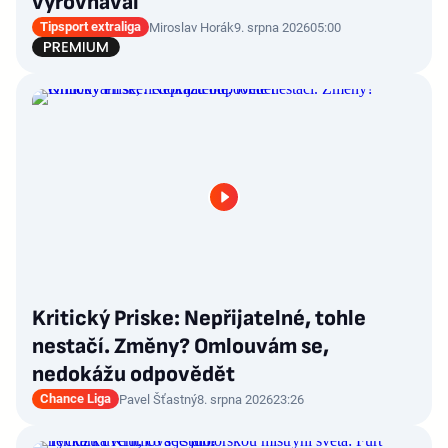
vyrovnával
Tipsport extraliga
Miroslav Horák
9. srpna 2026
05:00
Kritický Priske: Nepřijatelné, tohle
nestačí. Změny? Omlouvám se,
nedokážu odpovědět
Chance Liga
Pavel Šťastný
8. srpna 2026
23:26