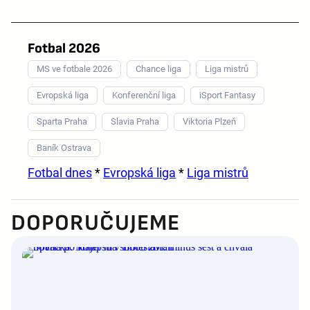
Fotbal 2026
MS ve fotbale 2026
Chance liga
Liga mistrů
Evropská liga
Konferenční liga
iSport Fantasy
Sparta Praha
Slavia Praha
Viktoria Plzeň
Baník Ostrava
Fotbal dnes
*
Evropská liga
*
Liga mistrů
DOPORUČUJEME