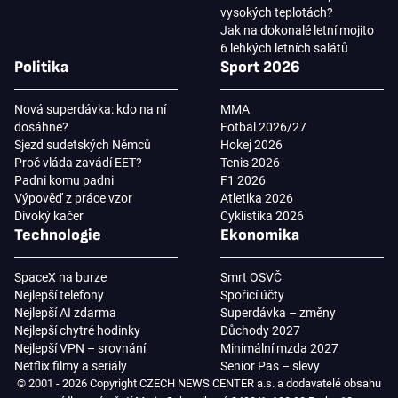
vysokých teplotách?
Jak na dokonalé letní mojito
6 lehkých letních salátů
Politika
Sport 2026
Nová superdávka: kdo na ní
MMA
dosáhne?
Fotbal 2026/27
Sjezd sudetských Němců
Hokej 2026
Proč vláda zavádí EET?
Tenis 2026
Padni komu padni
F1 2026
Výpověď z práce vzor
Atletika 2026
Divoký kačer
Cyklistika 2026
Technologie
Ekonomika
SpaceX na burze
Smrt OSVČ
Nejlepší telefony
Spořicí účty
Nejlepší AI zdarma
Superdávka – změny
Nejlepší chytré hodinky
Důchody 2027
Nejlepší VPN – srovnání
Minimální mzda 2027
Netflix filmy a seriály
Senior Pas – slevy
© 2001 - 2026 Copyright CZECH NEWS CENTER a.s. a dodavatelé obsahu