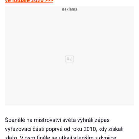
ve fotbale 2026 >>>
Španělé na mistrovství světa vyhráli zápas
vyřazovací části poprvé od roku 2010, kdy získali
zlato. V osmifinále se utkají s lepším z dvojice