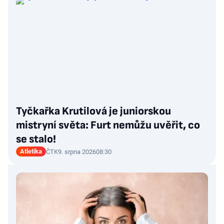
Tyčkařka Krutilová je juniorskou
mistryní světa: Furt nemůžu uvěřit, co
se stalo!
Atletika
ČTK
9. srpna 2026
08:30