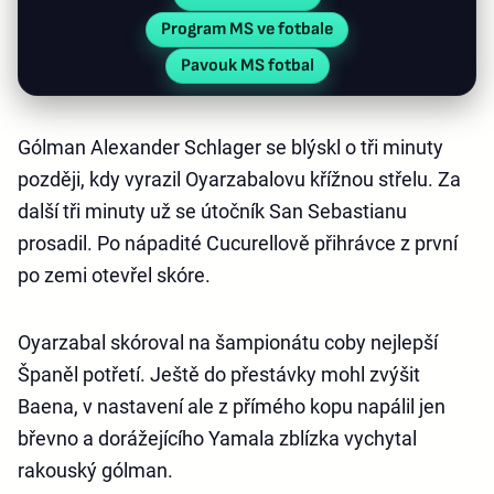
Program MS ve fotbale
Pavouk MS fotbal
Gólman Alexander Schlager se blýskl o tři minuty
později, kdy vyrazil Oyarzabalovu křížnou střelu. Za
další tři minuty už se útočník San Sebastianu
prosadil. Po nápadité Cucurellově přihrávce z první
po zemi otevřel skóre.
Oyarzabal skóroval na šampionátu coby nejlepší
Španěl potřetí. Ještě do přestávky mohl zvýšit
Baena, v nastavení ale z přímého kopu napálil jen
břevno a dorážejícího Yamala zblízka vychytal
rakouský gólman.