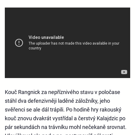
Kouč Rangnick za nepříznivého stavu v poločase
stáhl dva defenzivněji laděné záložníky, jeho
svěřenci se ale dál trápili. Po hodině hry rakouský
kouč znovu dvakrát vystřídal a čerstvý Kalajdzic po
pár sekundách na trávníku mohl nečekaně srovnat.