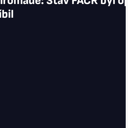
hromadě: Stav FAČR byl o
bil