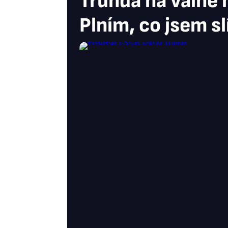
Trunda na valné 
Plním, co jsem slí