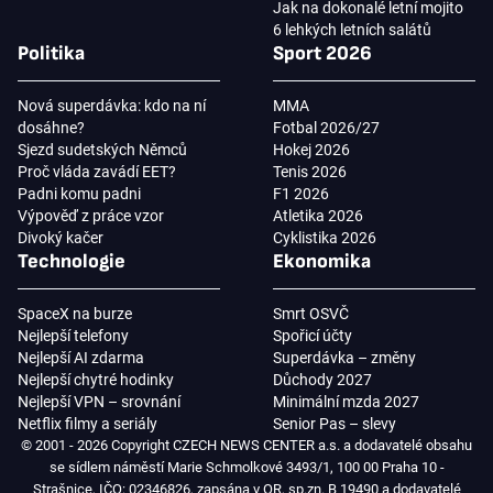
Jak na dokonalé letní mojito
6 lehkých letních salátů
Politika
Sport 2026
Nová superdávka: kdo na ní
MMA
dosáhne?
Fotbal 2026/27
Sjezd sudetských Němců
Hokej 2026
Proč vláda zavádí EET?
Tenis 2026
Padni komu padni
F1 2026
Výpověď z práce vzor
Atletika 2026
Divoký kačer
Cyklistika 2026
Technologie
Ekonomika
SpaceX na burze
Smrt OSVČ
Nejlepší telefony
Spořicí účty
Nejlepší AI zdarma
Superdávka – změny
Nejlepší chytré hodinky
Důchody 2027
Nejlepší VPN – srovnání
Minimální mzda 2027
Netflix filmy a seriály
Senior Pas – slevy
© 2001 - 2026 Copyright CZECH NEWS CENTER a.s. a dodavatelé obsahu
se sídlem náměstí Marie Schmolkové 3493/1, 100 00 Praha 10 -
Strašnice, IČO: 02346826, zapsána v OR, sp.zn. B 19490 a dodavatelé