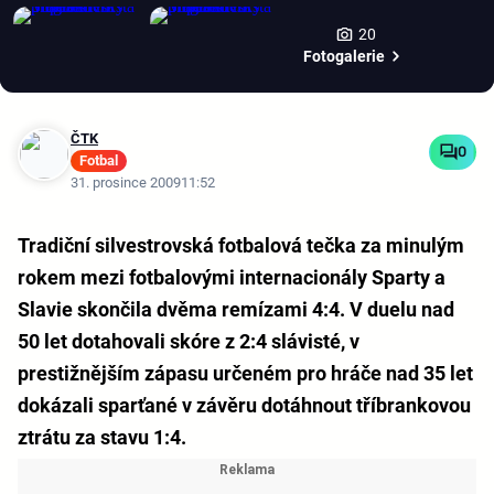
20
Fotogalerie
ČTK
0
Fotbal
31. prosince 2009
11:52
Tradiční silvestrovská fotbalová tečka za minulým
rokem mezi fotbalovými internacionály Sparty a
Slavie skončila dvěma remízami 4:4. V duelu nad
50 let dotahovali skóre z 2:4 slávisté, v
prestižnějším zápasu určeném pro hráče nad 35 let
dokázali sparťané v závěru dotáhnout tříbrankovou
ztrátu za stavu 1:4.