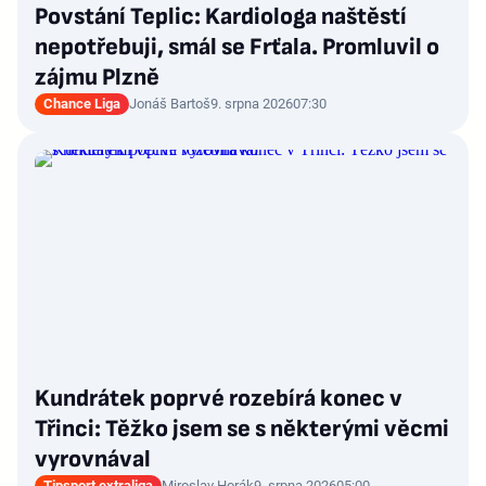
Povstání Teplic: Kardiologa naštěstí
nepotřebuji, smál se Frťala. Promluvil o
zájmu Plzně
Chance Liga
Jonáš Bartoš
9. srpna 2026
07:30
Kundrátek poprvé rozebírá konec v
Třinci: Těžko jsem se s některými věcmi
vyrovnával
Tipsport extraliga
Miroslav Horák
9. srpna 2026
05:00