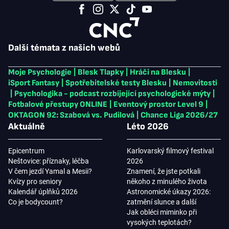
Další témata z našich webů
Moje Psychologie
|
Blesk Tlapky
|
Hráči na Blesku
|
iSport Fantasy
|
Spotřebitelské testy Blesku
|
Nemovitosti
|
Psychologika - podcast rozbíjející psychologické mýty
|
Fotbalové přestupy ONLINE
|
Eventový prostor Level 9
|
OKTAGON 92: Szabová vs. Pudilová
|
Chance Liga 2026/27
Aktuálně
Léto 2026
Epicentrum
Karlovarský filmový festival
Neštovice: příznaky, léčba
2026
V čem jezdí Yamal a Mesii?
Znamení, že jste potkali
Kvízy pro seniory
někoho z minulého života
Kalendář úplňků 2026
Astronomické úkazy 2026:
Co je bodycount?
zatmění slunce a další
Jak obléci miminko při
vysokých teplotách?