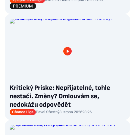
Kritický Priske: Nepřijatelné, tohle
nestačí. Změny? Omlouvám se,
nedokážu odpovědět
Chance Liga
Pavel Šťastný
8. srpna 2026
23:26