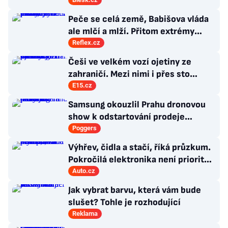
Peče se celá země, Babišova vláda
ale mlčí a mlží. Přitom extrémy
počasí jsou trvalými problémy
Reflex.cz
Česka
Češi ve velkém vozí ojetiny ze
zahraničí. Mezi nimi i přes sto
Ferrari a desítky Lamborghini
E15.cz
Samsung okouzlil Prahu dronovou
show k odstartování prodeje
nových produktů
Poggers
Výhřev, čidla a stačí, říká průzkum.
Pokročilá elektronika není prioritou
zákazníků
Auto.cz
Jak vybrat barvu, která vám bude
slušet? Tohle je rozhodující
Reklama