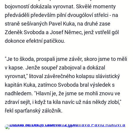
bojovností dokázala vyrovnat. Skvělé momenty
předváděli především pilní dvougóloví střelci - na
straně sešívaných Pavel Kuka, na druhé zase
Zdeněk Svoboda a Josef Němec, jenž vstřelil gól
dokonce efektní patičkou.
"Je to škoda, prospali jsme závěr, skoro jsme to měli
v kapse. Jenže soupeř zabojoval a dokázal
vyrovnat," litoval závěrečného kolapsu slávistický
kapitán Kuka, zatímco Svoboda bral výsledek s
nadhledem. "Hlavní je, že jsme se mohli znovu ve
zdraví sejít, i když ta kila navíc už nás někdy zlobí,"
řekl sparťanský záložník.