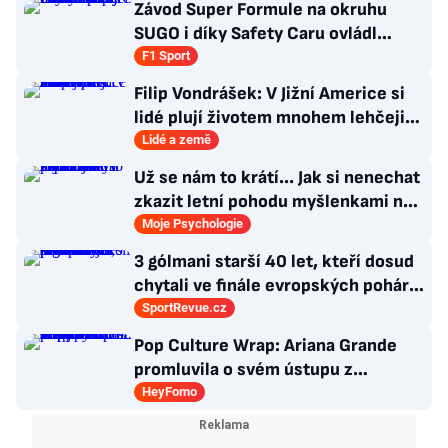
Závod Super Formule na okruhu
SUGO i díky Safety Caru ovládl
Fukuzumi. Staněk po chybě nedojel
F1 Sport
Filip Vondrášek: V Jižní Americe si
lidé plují životem mnohem lehčeji,
věci tolik neřeší
Lidé a země
Už se nám to krátí... Jak si nenechat
zkazit letní pohodu myšlenkami na
zářijový zápřah?
Moje Psychologie
3 gólmani starší 40 let, kteří dosud
chytali ve finále evropských pohárů.
Všichni odešli ze hřiště jako
SportRevue.cz
poražení
Pop Culture Wrap: Ariana Grande
promluvila o svém ústupu z
veřejného života a Sophia z
HeyFomo
KATSEYE si dává pauzu od skupiny