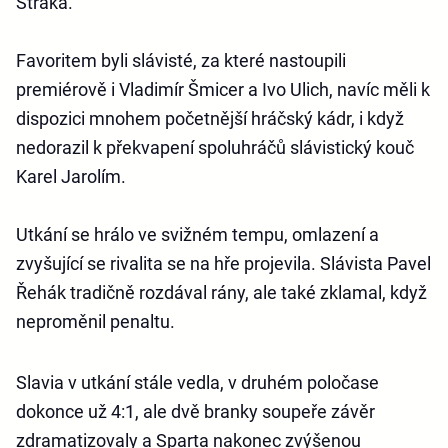
Straka.
Favoritem byli slávisté, za které nastoupili
premiérově i Vladimír Šmicer a Ivo Ulich, navíc měli k
dispozici mnohem početnější hráčský kádr, i když
nedorazil k překvapení spoluhráčů slávistický kouč
Karel Jarolím.
Utkání se hrálo ve svižném tempu, omlazení a
zvyšující se rivalita se na hře projevila. Slávista Pavel
Řehák tradičně rozdával rány, ale také zklamal, když
neproměnil penaltu.
Slavia v utkání stále vedla, v druhém poločase
dokonce už 4:1, ale dvě branky soupeře závěr
zdramatizovaly a Sparta nakonec zvýšenou