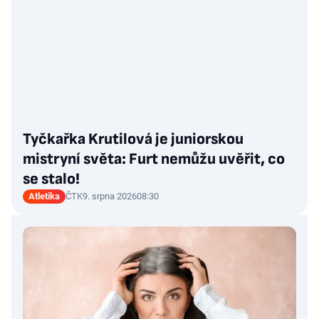
Tyčkařka Krutilová je juniorskou
mistryní světa: Furt nemůžu uvěřit, co
se stalo!
Atletika
ČTK
9. srpna 2026
08:30