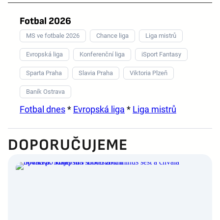
Fotbal 2026
MS ve fotbale 2026
Chance liga
Liga mistrů
Evropská liga
Konferenční liga
iSport Fantasy
Sparta Praha
Slavia Praha
Viktoria Plzeň
Baník Ostrava
Fotbal dnes
*
Evropská liga
*
Liga mistrů
DOPORUČUJEME