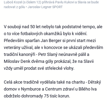
Luboš Kozel (s číslem 12) přihrává Pavlu Kukovi a Slavia se bude
radovat z gólu • Jaroslav Legner SPORT
V souboji nad 50 let nebylo tak podstatné tempo, ale
o to více fotbalových okamžiků bylo k vidění.
Především sparťan Jan Berger si první start mezi
veterány užíval, ale v koncovce se ukázali především
tradiční kanonýři - Petr Slaný neúnavně pálil a
Miloslav Denk dvěma góly prokázal, že na Slavii
vždy uměl prodat své střelecké vlohy.
Celá akce tradičně vydělala také na charitu - Dětský
domov v Nymburce a Centrum zdraví u Bílého lva
obdrželo dohromady 75 tisíc korun.