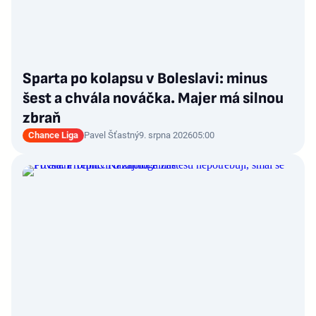
Sparta po kolapsu v Boleslavi: minus
šest a chvála nováčka. Majer má silnou
zbraň
Chance Liga
Pavel Šťastný
9. srpna 2026
05:00