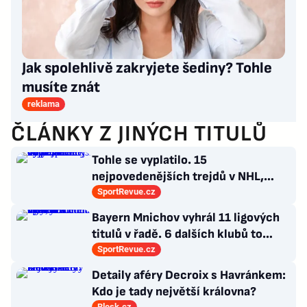
Jak spolehlivě zakryjete šediny? Tohle
musíte znát
reklama
ČLÁNKY Z JINÝCH TITULŮ
Tohle se vyplatilo. 15
nejpovedenějších trejdů v NHL,
které byly upečeny na poslední
SportRevue.cz
chvíli
Bayern Mnichov vyhrál 11 ligových
titulů v řadě. 6 dalších klubů to
zvládlo také, některé i víckrát
SportRevue.cz
Detaily aféry Decroix s Havránkem:
Kdo je tady největší královna?
Blesk.cz