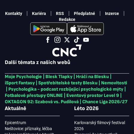
Kontakty
Kariéra
RSS
Předplatné
Inzerce
Redakce
Další témata z našich webů
Moje Psychologie
|
Blesk Tlapky
|
Hráči na Blesku
|
iSport Fantasy
|
Spotřebitelské testy Blesku
|
Nemovitosti
|
Psychologika - podcast rozbíjející psychologické mýty
|
Fotbalové přestupy ONLINE
|
Eventový prostor Level 9
|
OKTAGON 92: Szabová vs. Pudilová
|
Chance Liga 2026/27
Aktuálně
Léto 2026
Epicentrum
Karlovarský filmový festival
Neštovice: příznaky, léčba
2026