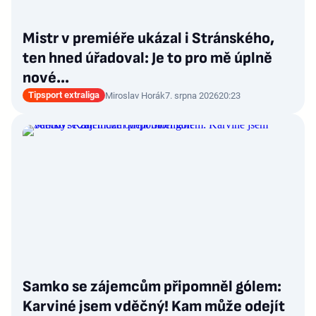
Mistr v premiéře ukázal i Stránského,
ten hned úřadoval: Je to pro mě úplně
nové…
Tipsport extraliga
Miroslav Horák
7. srpna 2026
20:23
Samko se zájemcům připomněl gólem:
Karviné jsem vděčný! Kam může odejít