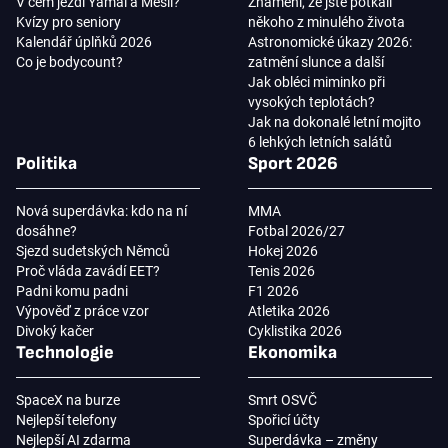
V čem jezdí Yamal a Mesii?
Znamení, že jste potkali
Kvízy pro seniory
někoho z minulého života
Kalendář úplňků 2026
Astronomické úkazy 2026:
Co je bodycount?
zatmění slunce a další
Jak obléci miminko při
vysokých teplotách?
Jak na dokonalé letní mojito
6 lehkých letních salátů
Politika
Sport 2026
Nová superdávka: kdo na ní
MMA
dosáhne?
Fotbal 2026/27
Sjezd sudetských Němců
Hokej 2026
Proč vláda zavádí EET?
Tenis 2026
Padni komu padni
F1 2026
Výpověď z práce vzor
Atletika 2026
Divoký kačer
Cyklistika 2026
Technologie
Ekonomika
SpaceX na burze
Smrt OSVČ
Nejlepší telefony
Spořicí účty
Nejlepší AI zdarma
Superdávka – změny