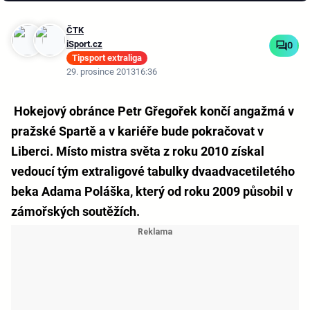
ČTK
iSport.cz
0
Tipsport extraliga
29. prosince 2013
16:36
Hokejový obránce Petr Gřegořek končí angažmá v
pražské Spartě a v kariéře bude pokračovat v
Liberci. Místo mistra světa z roku 2010 získal
vedoucí tým extraligové tabulky dvaadvacetiletého
beka Adama Poláška, který od roku 2009 působil v
zámořských soutěžích.