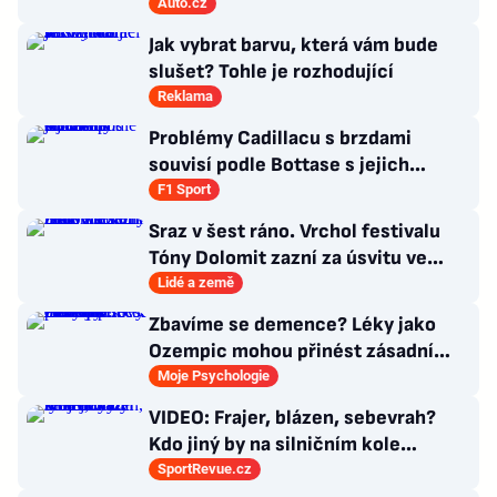
znovu využije legendární MX-5
Auto.cz
Jak vybrat barvu, která vám bude
slušet? Tohle je rozhodující
Reklama
Problémy Cadillacu s brzdami
souvisí podle Bottase s jejich
chlazením
F1 Sport
Sraz v šest ráno. Vrchol festivalu
Tóny Dolomit zazní za úsvitu ve
3000 metrech
Lidé a země
Zbavíme se demence? Léky jako
Ozempic mohou přinést zásadní
průlom v léčbě Alzheimerovy
Moje Psychologie
choroby
VIDEO: Frajer, blázen, sebevrah?
Kdo jiný by na silničním kole
dokázal tyhle triky?
SportRevue.cz