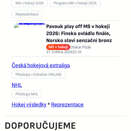
MS v hokeji 2026
Program MS v hokeji 2026
Reprezentace
Pavouk play off MS v hokeji
2026: Finsko ovládlo finále,
Norsko slaví senzační bronz
MS v hokeji
Otakar Plzák
31. května 2026
23:10
Česká hokejová extraliga
Přestupy v Extralize ONLINE
NHL
Přestupy NHL
Hokej výsledky
*
Reprezentace
DOPORUČUJEME