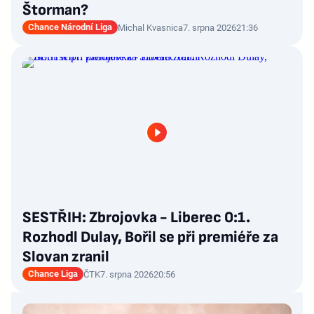
Štorman?
Chance Národní Liga
Michal Kvasnica
7. srpna 2026
21:36
SESTŘIH: Zbrojovka - Liberec 0:1.
Rozhodl Dulay, Bořil se při premiéře za
Slovan zranil
Chance Liga
ČTK
7. srpna 2026
20:56