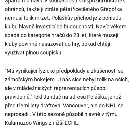
Sparta má navíc v současnosti k dispozici dostatek
obránců, takže ji ztráta pětatřicetiletého Gřegořka
nemusí tolik mrzet. Poláškův příchod je z pohledu
klubu hlavně investicí do budoucnosti. Navíc věkem
spadá do kategorie hráčů do 23 let, které musejí
kluby povinně nasazovat do hry, pokud chtějí
využívat plnou soupisku.
"Má vynikající fyzické předpoklady a zkušenosti se
zámořským hokejem. U nás sice nebyl tolik na očích,
ale v mládežnických reprezentacích působil
pravidelně," řekl Jandač na adresu Poláška, jehož
před třemi lety draftoval Vancouver, ale do NHL se
neprosadil. V této sezoně působil hlavně v týmu
Kalamazoo Wings z nižší ECHL.