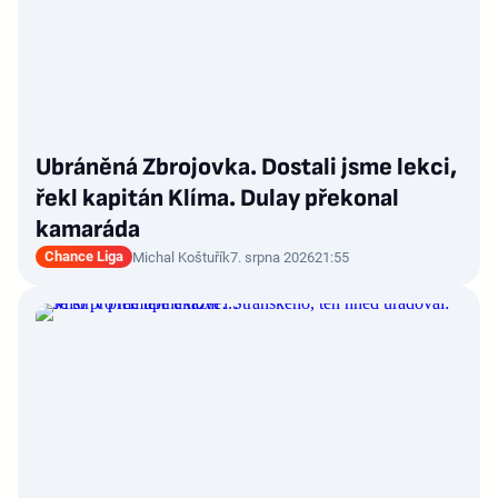
Ubráněná Zbrojovka. Dostali jsme lekci,
řekl kapitán Klíma. Dulay překonal
kamaráda
Chance Liga
Michal Koštuřík
7. srpna 2026
21:55