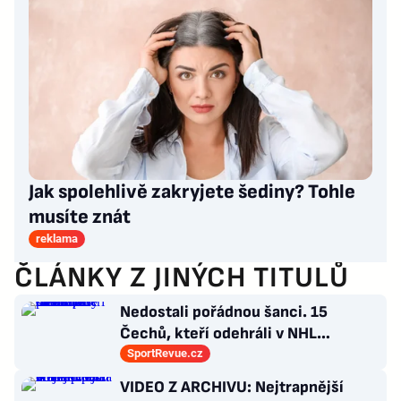
Jak spolehlivě zakryjete šediny? Tohle
musíte znát
reklama
ČLÁNKY Z JINÝCH TITULŮ
Nedostali pořádnou šanci. 15
Čechů, kteří odehráli v NHL
maximálně dva zápasy
SportRevue.cz
VIDEO Z ARCHIVU: Nejtrapnější