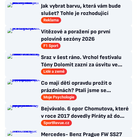
Jak vybrat barvu, která vám bude
slušet? Tohle je rozhodující
Reklama
Vítězové a poražení po první
polovině sezóny 2026
F1 Sport
Sraz v šest ráno. Vrchol festivalu
Tóny Dolomit zazní za úsvitu ve
3000 metrech
Lidé a země
Co mají děti opravdu prožít o
prázdninách? Ptali jsme se
psycholožky, rodinného terapeuta a
Moje Psychologie
pedagogů
Bejvávalo. 6 opor Chomutova, které
v roce 2017 dovedly Piráty až do
semifinále play-off
SportRevue.cz
Mercedes- Benz Prague FW SS27