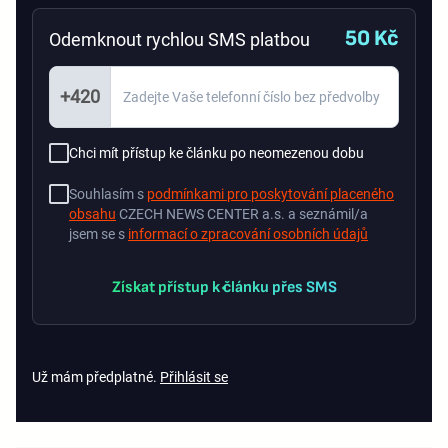
50 Kč
Odemknout rychlou SMS platbou
+420
Chci mít přístup ke článku po neomezenou dobu
Souhlasím s
podmínkami pro poskytování placeného
obsahu
CZECH NEWS CENTER a.s. a seznámil/a
jsem se s
informací o zpracování osobních údajů
Získat přístup k článku přes SMS
Už mám předplatné.
Přihlásit se