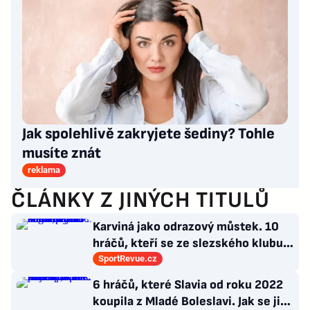
Jak spolehlivě zakryjete šediny? Tohle
musíte znát
reklama
ČLÁNKY Z JINÝCH TITULŮ
Karviná jako odrazový můstek. 10
hráčů, kteří se ze slezského klubu
probili k lukrativnímu angažmá
SportRevue.cz
6 hráčů, které Slavia od roku 2022
koupila z Mladé Boleslavi. Jak se jim