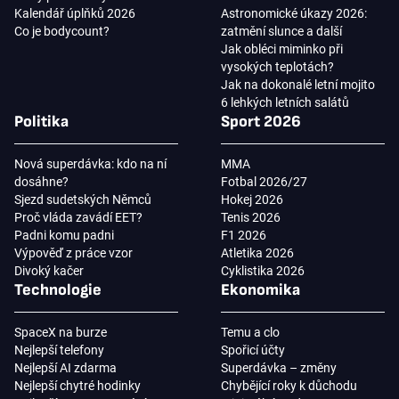
Kalendář úplňků 2026
Astronomické úkazy 2026:
Co je bodycount?
zatmění slunce a další
Jak obléci miminko při
vysokých teplotách?
Jak na dokonalé letní mojito
6 lehkých letních salátů
Politika
Sport 2026
Nová superdávka: kdo na ní
MMA
dosáhne?
Fotbal 2026/27
Sjezd sudetských Němců
Hokej 2026
Proč vláda zavádí EET?
Tenis 2026
Padni komu padni
F1 2026
Výpověď z práce vzor
Atletika 2026
Divoký kačer
Cyklistika 2026
Technologie
Ekonomika
SpaceX na burze
Temu a clo
Nejlepší telefony
Spořicí účty
Nejlepší AI zdarma
Superdávka – změny
Nejlepší chytré hodinky
Chybějící roky k důchodu