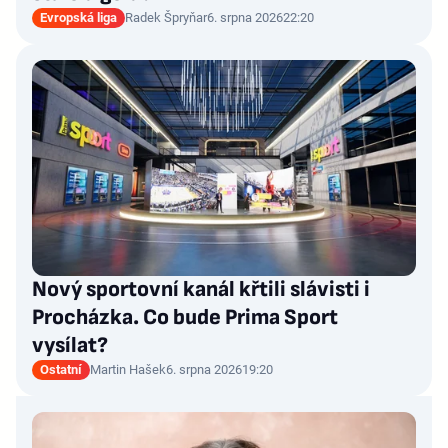
Evropská liga
Radek Špryňar
6. srpna 2026
22:20
Nový sportovní kanál křtili slávisti i
Procházka. Co bude Prima Sport
vysílat?
Ostatní
Martin Hašek
6. srpna 2026
19:20