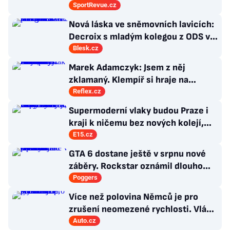
po přestupu do Edenu vedlo?
SportRevue.cz
Nová láska ve sněmovních lavicích:
Decroix s mladým kolegou z ODS v
bazénu pod Sněžkou
Blesk.cz
Marek Adamczyk: Jsem z něj
zklamaný. Klempíř si hraje na
ministra. Nestačí se tak tvářit, musí
Reflex.cz
zamakat
Supermoderní vlaky budou Praze i
kraji k ničemu bez nových kolejí,
říká radní Borecký
E15.cz
GTA 6 dostane ještě v srpnu nové
záběry. Rockstar oznámil dlouho
očekávanou prezentaci
Poggers
Více než polovina Němců je pro
zrušení neomezené rychlosti. Vláda
řekla, co si o tom myslí
Auto.cz