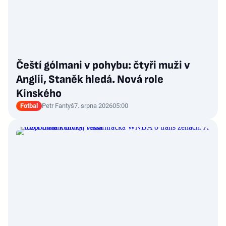
Čeští gólmani v pohybu: čtyři muži v
Anglii, Staněk hledá. Nová role
Kinského
Fotbal
Petr Fantyš
7. srpna 2026
05:00