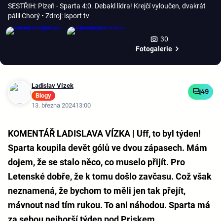
SESTŘIH: Plzeň - Sparta 4:0. Debakl lídra! Krejčí vyloučen, dvakrát
pálil Chorý
• Zdroj: isport tv
30
Fotogalerie
Ladislav Vízek
49
Blogy
13. března 2024
13:00
KOMENTÁŘ LADISLAVA VÍZKA | Uff, to byl týden!
Sparta koupila devět gólů ve dvou zápasech. Mám
dojem, že se stalo něco, co muselo přijít. Pro
Letenské dobře, že k tomu došlo zavčasu. Což však
neznamená, že bychom to měli jen tak přejít,
mávnout nad tím rukou. To ani náhodou. Sparta má
za sebou nejhorší týden pod Priskem.