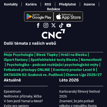
Kontakty
Kariéra
RSS
Předplatné
Inzerce
Redakce
Další témata z našich webů
Moje Psychologie
|
Blesk Tlapky
|
Hráči na Blesku
|
iSport Fantasy
|
Spotřebitelské testy Blesku
|
Nemovitosti
|
Psychologika - podcast rozbíjející psychologické mýty
|
Fotbalové přestupy ONLINE
|
Eventový prostor Level 9
|
OKTAGON 92: Szabová vs. Pudilová
|
Chance Liga 2026/27
Aktuálně
Léto 2026
Epicentrum
Karlovarský filmový festival
Neštovice: příznaky, léčba
2026
V čem jezdí Yamal a Mesii?
Znamení, že jste potkali
Kvízy pro seniory
někoho z minulého života