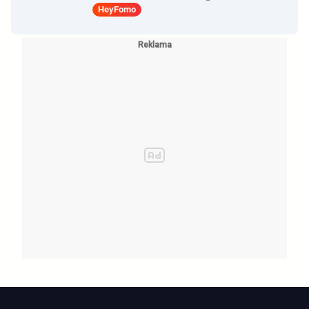
HeyFomo