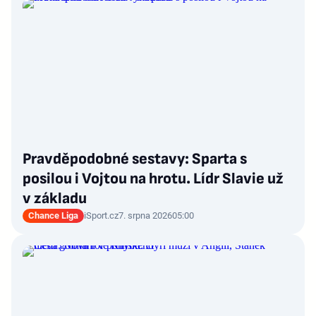
Pravděpodobné sestavy: Sparta s
posilou i Vojtou na hrotu. Lídr Slavie už
v základu
Chance Liga
iSport.cz
7. srpna 2026
05:00