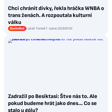
Chci chránit dívky, řekla hráčka WNBA o
trans ženách. A rozpoutala kulturní
válku
Basketbal
Lukáš Tomek
7. srpna 2026
05:00
Zadražil po Besiktasi: Štve nás to. Ale
pokud budeme hrát jako dnes... Co se
stalo u gólu?