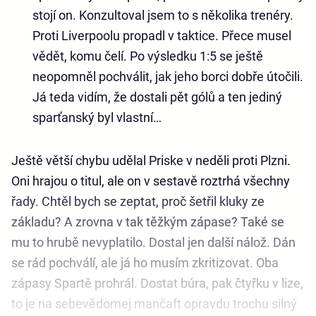
stojí on. Konzultoval jsem to s několika trenéry.
Proti Liverpoolu propadl v taktice. Přece musel
vědět, komu čelí. Po výsledku 1:5 se ještě
neopomněl pochválit, jak jeho borci dobře útočili.
Já teda vidím, že dostali pět gólů a ten jediný
sparťanský byl vlastní…
Ještě větší chybu udělal Priske v neděli proti Plzni.
Oni hrajou o titul, ale on v sestavě roztrhá všechny
řady. Chtěl bych se zeptat, proč šetřil kluky ze
základu? A zrovna v tak těžkým zápase? Také se
mu to hrubě nevyplatilo. Dostal jen další nálož. Dán
se rád pochválí, ale já ho musím zkritizovat. Oba
zápasy Spartě prohrál. Dostat búra, pak čtyřku v lize,
to je na sebevědomej mančaft opravdu trochu silný