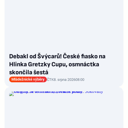
Debakl od Švýcarů! České fiasko na
Hlinka Gretzky Cupu, osmnáctka
skončila šestá
Mládežnické výběry
ČTK
8. srpna 2026
08:00