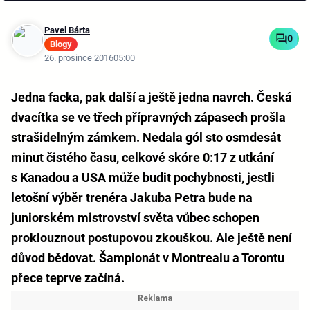
Pavel Bárta
0
Blogy
26. prosince 2016
05:00
Jedna facka, pak další a ještě jedna navrch. Česká
dvacítka se ve třech přípravných zápasech prošla
strašidelným zámkem. Nedala gól sto osmdesát
minut čistého času, celkové skóre 0:17 z utkání
s Kanadou a USA může budit pochybnosti, jestli
letošní výběr trenéra Jakuba Petra bude na
juniorském mistrovství světa vůbec schopen
proklouznout postupovou zkouškou. Ale ještě není
důvod bědovat. Šampionát v Montrealu a Torontu
přece teprve začíná.