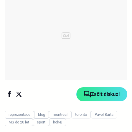
Začít diskuzi
reprezentace
blog
montreal
toronto
Pavel Bárta
MS do 20 let
sport
hokej