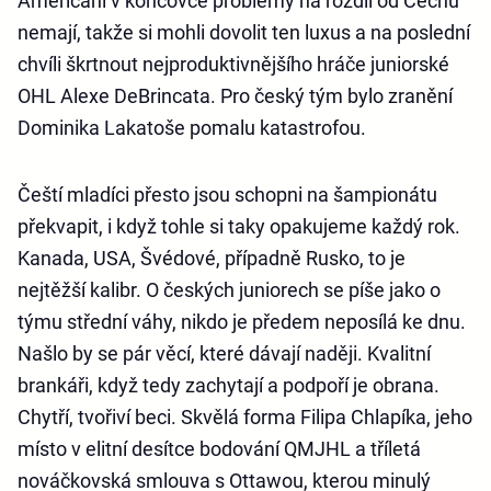
Američani v koncovce problémy na rozdíl od Čechů
nemají, takže si mohli dovolit ten luxus a na poslední
chvíli škrtnout nejproduktivnějšího hráče juniorské
OHL Alexe DeBrincata. Pro český tým bylo zranění
Dominika Lakatoše pomalu katastrofou.
Čeští mladíci přesto jsou schopni na šampionátu
překvapit, i když tohle si taky opakujeme každý rok.
Kanada, USA, Švédové, případně Rusko, to je
nejtěžší kalibr. O českých juniorech se píše jako o
týmu střední váhy, nikdo je předem neposílá ke dnu.
Našlo by se pár věcí, které dávají naději. Kvalitní
brankáři, když tedy zachytají a podpoří je obrana.
Chytří, tvořiví beci. Skvělá forma Filipa Chlapíka, jeho
místo v elitní desítce bodování QMJHL a tříletá
nováčkovská smlouva s Ottawou, kterou minulý