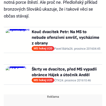
notná porce štěstí. Ale proč ne. Předloňský příklad
bronzových Slováků ukazuje, že i takové věci se
občas stávají.
Kouč dvacítek Petr: Na MS to
nebude ofenzivní smršť, vycházíme
z obrany
MS hokej U20
Pavel Bárta
26. prosince 2016
04:45
Škrty ve dvacítce, před MS vypadli
obránce Hájek a útočník Anděl
MS hokej U20
ČTK
24. prosince 2016
10:46