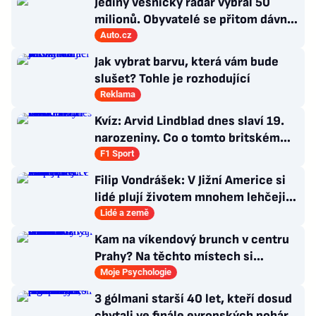
Jediný vesnický radar vybral 50
milionů. Obyvatelé se přitom dávno
bouřili
Auto.cz
Jak vybrat barvu, která vám bude
slušet? Tohle je rozhodující
Reklama
Kvíz: Arvid Lindblad dnes slaví 19.
narozeniny. Co o tomto britském
závodníkovi víte?
F1 Sport
Filip Vondrášek: V Jižní Americe si
lidé plují životem mnohem lehčeji,
věci tolik neřeší
Lidé a země
Kam na víkendový brunch v centru
Prahy? Na těchto místech si
dlouhou snídani užívají i místní
Moje Psychologie
3 gólmani starší 40 let, kteří dosud
chytali ve finále evropských pohárů.