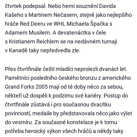
čtvrtek podepsal. Nebo herní souznění Davida
Kašeho s Martinem Nečasem, stejně jako nejlepšího
hráče Red Deeru ve WHL Michaela Špačka s
Adamem Musilem. A devatenáctka v čele
s Kristianem Reichlem se na nedávném turnaji
v Kanadě taky nepředvedla zle.
Přes čtvrtfinále čeští mladíci neprolezli dvanáct let.
Pamětníci posledního českého bronzu z amerického
Grand Forks 2005 mají od té doby něco za sebou,
někteří už dospěli k podzimu své kariéry. Postup do
čtvrtfinále zůstává i pro současnou dvacítku
povinností, medaile by představovala něco jako výlet
do vesmíru. Za současné konstelace je k tomu
potřeba heroický výkon všech hráčů a někdy taky