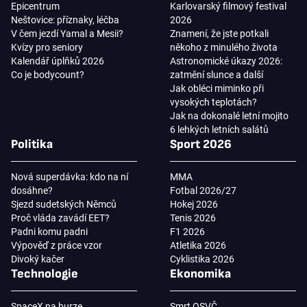
Epicentrum
Karlovarský filmový festival
Neštovice: příznaky, léčba
2026
V čem jezdí Yamal a Mesii?
Znamení, že jste potkali
Kvízy pro seniory
někoho z minulého života
Kalendář úplňků 2026
Astronomické úkazy 2026:
Co je bodycount?
zatmění slunce a další
Jak obléci miminko při
vysokých teplotách?
Jak na dokonalé letní mojito
6 lehkých letních salátů
Politika
Sport 2026
Nová superdávka: kdo na ní
MMA
dosáhne?
Fotbal 2026/27
Sjezd sudetských Němců
Hokej 2026
Proč vláda zavádí EET?
Tenis 2026
Padni komu padni
F1 2026
Výpověď z práce vzor
Atletika 2026
Divoký kačer
Cyklistika 2026
Technologie
Ekonomika
SpaceX na burze
Smrt OSVČ