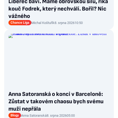
Liberec baví. Máme obrovskou sílu, říká
kouč Fodrek, který nechválí. Bořil? Nic
vážného
Chance Liga
Michal Koštuřík
8. srpna 2026
10:50
Anna Satoranská o konci v Barceloně:
Zůstat v takovém chaosu bych svému
muži nepřála
Blogy
Anna Satoranská
8. srpna 2026
05:00