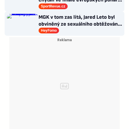
Všichni odešli ze hřiště jako
SportRevue.cz
poražení
MGK v tom zas lítá, Jared Leto byl
obviněný ze sexuálního obtěžování
a zemřely Bonnie Tyler a Mary
HeyFomo
Morello