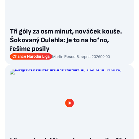
Tři góly za osm minut, nováček kouše.
Šokovaný Oulehla: Je to na ho*no,
řešíme posily
Chance Národní Liga
Martin Pešout
8. srpna 2026
09:00