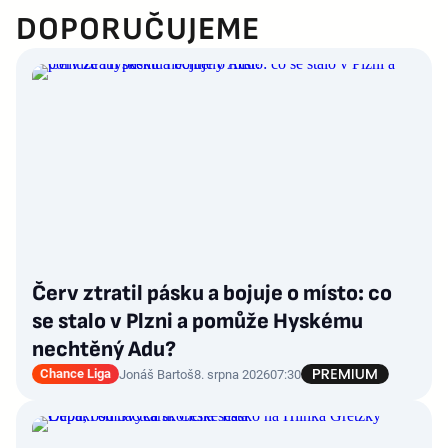
DOPORUČUJEME
Červ ztratil pásku a bojuje o místo: co
se stalo v Plzni a pomůže Hyskému
nechtěný Adu?
Chance Liga
Jonáš Bartoš
8. srpna 2026
07:30