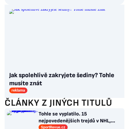
Jak spolehlivě zakryjete šediny? Tohle
musíte znát
reklama
ČLÁNKY Z JINÝCH TITULŮ
Tohle se vyplatilo. 15
nejpovedenějších trejdů v NHL,
které byly upečeny na poslední
SportRevue.cz