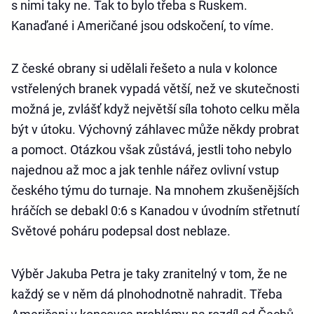
s nimi taky ne. Tak to bylo třeba s Ruskem.
Kanaďané i Američané jsou odskočení, to víme.
Z české obrany si udělali řešeto a nula v kolonce
vstřelených branek vypadá větší, než ve skutečnosti
možná je, zvlášť když největší síla tohoto celku měla
být v útoku. Výchovný záhlavec může někdy probrat
a pomoct. Otázkou však zůstává, jestli toho nebylo
najednou až moc a jak tenhle nářez ovlivní vstup
českého týmu do turnaje. Na mnohem zkušenějších
hráčích se debakl 0:6 s Kanadou v úvodním střetnutí
Světové poháru podepsal dost neblaze.
Výběr Jakuba Petra je taky zranitelný v tom, že ne
každý se v něm dá plnohodnotně nahradit. Třeba