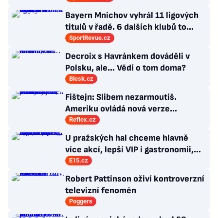
chvíli
Bayern Mnichov vyhrál 11 ligových
titulů v řadě. 6 dalších klubů to
zvládlo také, některé i víckrát
SportRevue.cz
Decroix s Havránkem dováděli v
Polsku, ale… Vědí o tom doma?
Blesk.cz
Fištejn: Slibem nezarmoutíš.
Ameriku ovládá nová verze
komunismu, která chce měnit
Reflex.cz
zajeté pořádky
U pražských hal chceme hlavně
více akcí, lepší VIP i gastronomii,
říká evropský šéf Live Nation
E15.cz
Robert Pattinson oživí kontroverzní
televizní fenomén
Poggers