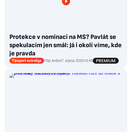
Protekce v nominaci na MS? Pavlát se
spekulacím jen smál: Já i okolí víme, kde
je pravda
Tipsport extraliga
Filip Ardon
7. srpna 2026
10:45