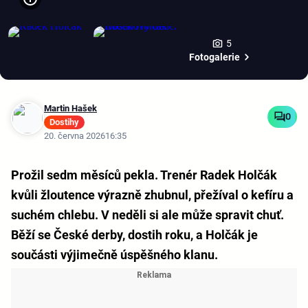
5
Fotogalerie
Martin Hašek
0
Dostihy
20. června 2026
16:35
Prožil sedm měsíců pekla. Trenér Radek Holčák
kvůli žloutence výrazně zhubnul, přežíval o kefíru a
suchém chlebu. V neděli si ale může spravit chuť.
Běží se České derby, dostih roku, a Holčák je
součásti výjimečně úspěšného klanu.