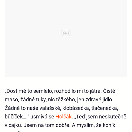
„Dost mě to semlelo, rozhodilo mi to játra. Čisté
maso, žádné tuky, nic těžkého, jen zdravé jídlo.
Žádné to naše valašské, klobásečka, tlačenečka,
bůčíček….“ usmívá se
Holčák
. „Teď jsem neskutečně
v cajku. Jsem na tom dobře. A myslím, že koník