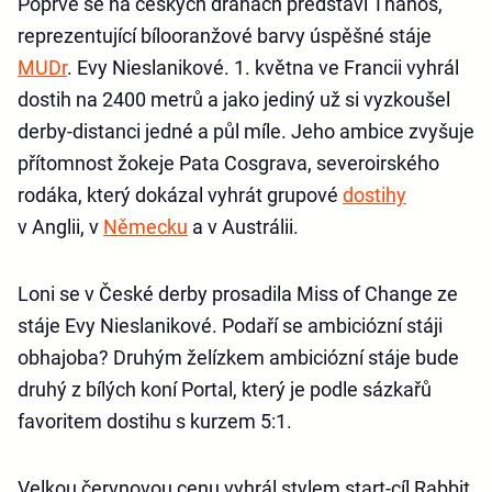
Poprvé se na českých drahách představí Thanos,
reprezentující bílooranžové barvy úspěšné stáje
MUDr
. Evy Nieslanikové. 1. května ve Francii vyhrál
dostih na 2400 metrů a jako jediný už si vyzkoušel
derby-distanci jedné a půl míle. Jeho ambice zvyšuje
přítomnost žokeje Pata Cosgrava, severoirského
rodáka, který dokázal vyhrát grupové
dostihy
v Anglii, v
Německu
a v Austrálii.
Loni se v České derby prosadila Miss of Change ze
stáje Evy Nieslanikové. Podaří se ambiciózní stáji
obhajoba? Druhým želízkem ambiciózní stáje bude
druhý z bílých koní Portal, který je podle sázkařů
favoritem dostihu s kurzem 5:1.
Velkou červnovou cenu vyhrál stylem start-cíl Rabbit