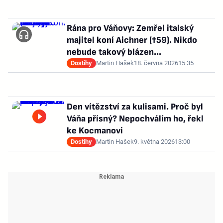
Rána pro Váňovy: Zemřel italský
majitel koní Aichner (†59). Nikdo
nebude takový blázen...
Dostihy
Martin Hašek
18. června 2026
15:35
Den vítězství za kulisami. Proč byl
Váňa přísný? Nepochválím ho, řekl
ke Kocmanovi
Dostihy
Martin Hašek
9. května 2026
13:00