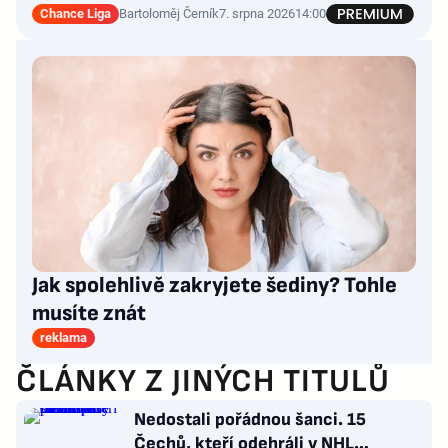
Chance Liga
Bartoloměj Černík
7. srpna 2026
14:00
Jak spolehlivě zakryjete šediny? Tohle
musíte znát
reklama
ČLÁNKY Z JINÝCH TITULŮ
Nedostali pořádnou šanci. 15
Čechů, kteří odehráli v NHL