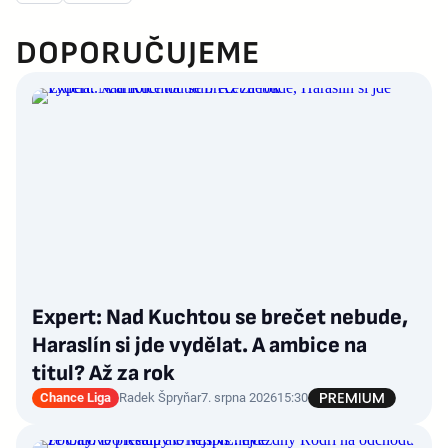
DOPORUČUJEME
Expert: Nad Kuchtou se brečet nebude,
Haraslín si jde vydělat. A ambice na
titul? Až za rok
Chance Liga
Radek Špryňar
7. srpna 2026
15:30