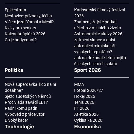
Epicentrum
Karlovarský filmový festival
Neštovice: příznaky, léčba
2026
V čem jezdí Yamal a Mesii?
Znamení, že jste potkali
Kvízy pro seniory
někoho z minulého života
Kalendář úplňků 2026
Astronomické úkazy 2026:
Co je bodycount?
zatmění slunce a další
Jak obléci miminko při
vysokých teplotách?
Jak na dokonalé letní mojito
6 lehkých letních salátů
Politika
Sport 2026
Nová superdávka: kdo na ní
MMA
dosáhne?
Fotbal 2026/27
Sjezd sudetských Němců
Hokej 2026
Proč vláda zavádí EET?
Tenis 2026
Padni komu padni
F1 2026
Výpověď z práce vzor
Atletika 2026
Divoký kačer
Cyklistika 2026
Technologie
Ekonomika