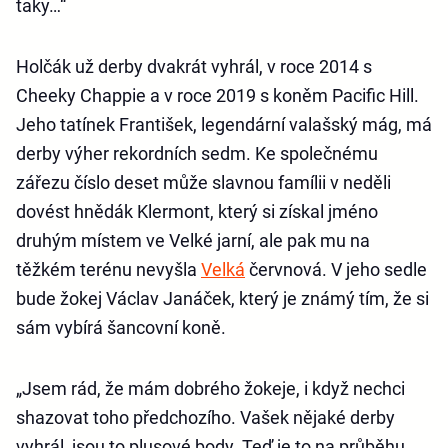
taky…“
Holčák už derby dvakrát vyhrál, v roce 2014 s
Cheeky Chappie a v roce 2019 s koněm Pacific Hill.
Jeho tatínek František, legendární valašský mág, má
derby výher rekordních sedm. Ke společnému
zářezu číslo deset může slavnou famílii v neděli
dovést hnědák Klermont, který si získal jméno
druhým místem ve Velké jarní, ale pak mu na
těžkém terénu nevyšla
Velká
červnová. V jeho sedle
bude žokej Václav Janáček, který je známý tím, že si
sám vybírá šancovní koně.
„Jsem rád, že mám dobrého žokeje, i když nechci
shazovat toho předchozího. Vašek nějaké derby
vyhrál, jsou to plusové body. Teď je to na průběhu,