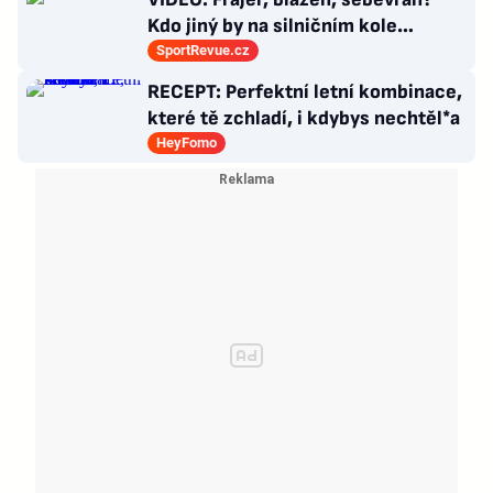
Kdo jiný by na silničním kole
dokázal tyhle triky?
SportRevue.cz
RECEPT: Perfektní letní kombinace,
které tě zchladí, i kdybys nechtěl*a
HeyFomo