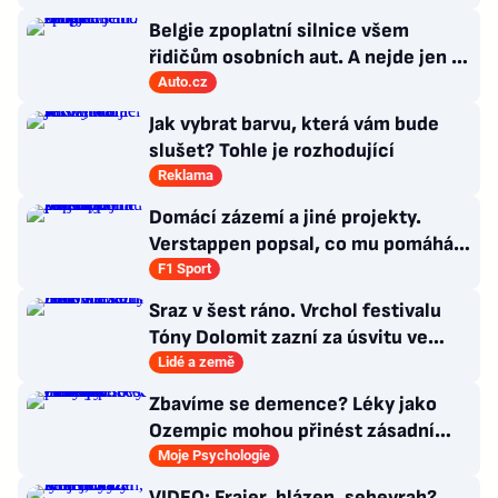
Belgie zpoplatní silnice všem
řidičům osobních aut. A nejde jen o
dálnice
Auto.cz
Jak vybrat barvu, která vám bude
slušet? Tohle je rozhodující
Reklama
Domácí zázemí a jiné projekty.
Verstappen popsal, co mu pomáhá
se soustředit na závodění
F1 Sport
Sraz v šest ráno. Vrchol festivalu
Tóny Dolomit zazní za úsvitu ve
3000 metrech
Lidé a země
Zbavíme se demence? Léky jako
Ozempic mohou přinést zásadní
průlom v léčbě Alzheimerovy
Moje Psychologie
choroby
VIDEO: Frajer, blázen, sebevrah?