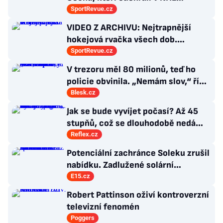
maximálně dva zápasy
SportRevue.cz
VIDEO Z ARCHIVU: Nejtrapnější
hokejová rvačka všech dob.
Nepadla v ní ani rána
SportRevue.cz
V trezoru měl 80 milionů, teď ho
policie obvinila. „Nemám slov,“ říká
exšéf Správy železnic
Blesk.cz
Jak se bude vyvíjet počasí? Až 45
stupňů, což se dlouhodobě nedá
vydržet, varuje klimatolog Radim
Reflex.cz
Tolasz
Potenciální zachránce Soleku zrušil
nabídku. Zadlužené solární
společnosti hrozí konkurz
E15.cz
Robert Pattinson oživí kontroverzní
televizní fenomén
Poggers