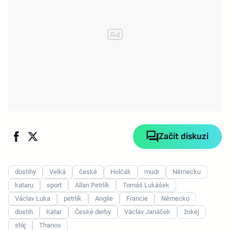
Začít diskuzi
dostihy
Velká
české
Holčák
mudr
Německu
kataru
sport
Allan Petrlík
Tomáš Lukášek
Václav Luka
petrlík
Anglie
Francie
Německo
dostih
Katar
České derby
Václav Janáček
žokej
stáj
Thanos