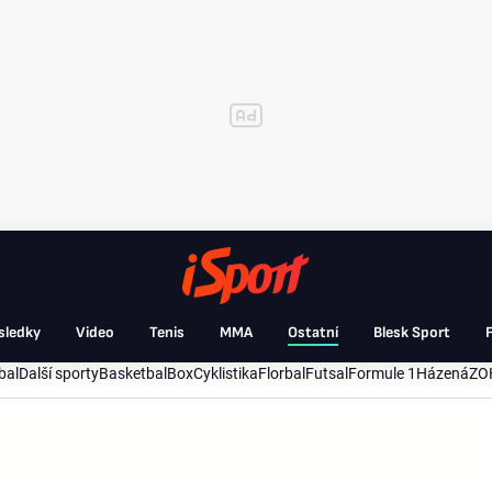
sledky
Video
Tenis
MMA
Ostatní
Blesk Sport
F
bal
Další sporty
Basketbal
Box
Cyklistika
Florbal
Futsal
Formule 1
Házená
ZO