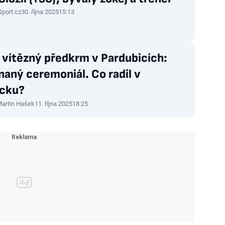
Sport.cz
30. října 2025
15:13
 vítězný předkrm v Pardubicích:
aný ceremoniál. Co radil v
cku?
artin Hašek
11. října 2025
18:25