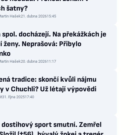
ch šatny?
artin Hašek
21. dubna 2026
15:45
 spol. docházejí. Na překážkách je
jí ženy. Neprašová: Přibylo
nko
artin Hašek
20. dubna 2026
11:17
ná tradice: skončí kvůli nájmu
y v Chuchli? Už létají výpovědi
it
31. října 2025
17:40
 dostihový sport smutní. Zemřel
Složil (†56), bývalý žokej a trenér