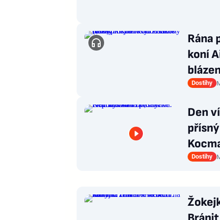
Rána p
koní A
blázen
Dostihy
M
Den ví
přísný
Kocma
Dostihy
M
Žokejk
Bránit