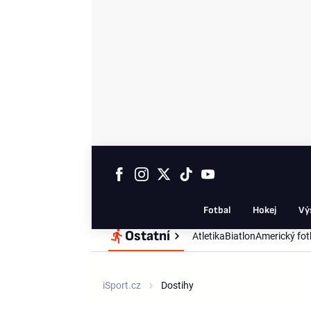
Fotbal
Hokej
Vý
Ostatní
Atletika
Biatlon
Americký fot
iSport.cz
Dostihy