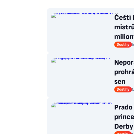
Čeští 
mistrů
milion
Dostihy
b
Nepor
prohrá
sen
Dostihy
M
Prado 
princ
Derby