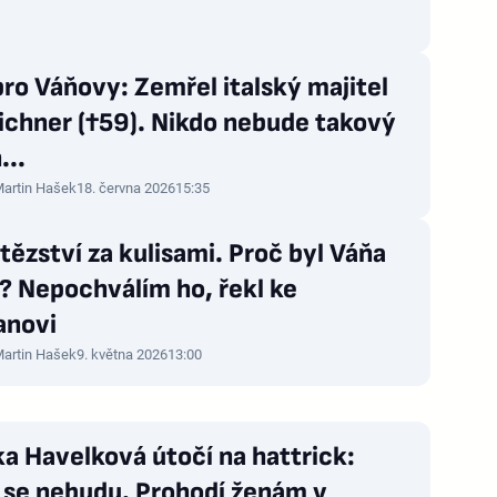
ro Váňovy: Zemřel italský majitel
ichner (†59). Nikdo nebude takový
...
artin Hašek
18. června 2026
15:35
tězství za kulisami. Proč byl Váňa
? Nepochválím ho, řekl ke
novi
artin Hašek
9. května 2026
13:00
a Havelková útočí na hattrick:
 se nebudu. Prohodí ženám v