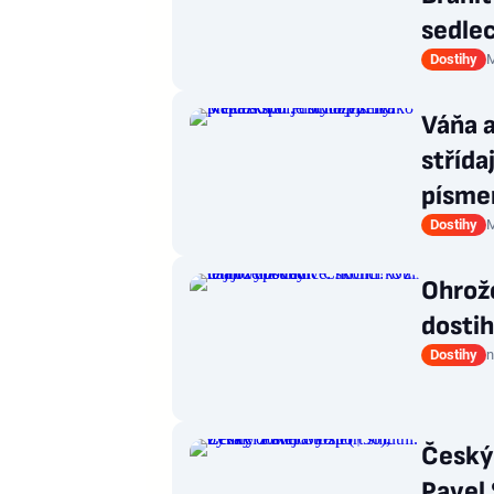
sedle
Dostihy
M
Váňa a
střída
písme
Dostihy
M
Ohrože
dostih
Dostihy
n
Český
Pavel 