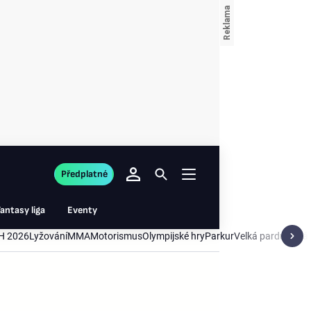
Předplatné
antasy liga
Eventy
H 2026
Lyžování
MMA
Motorismus
Olympijské hry
Parkur
Velká pardubická