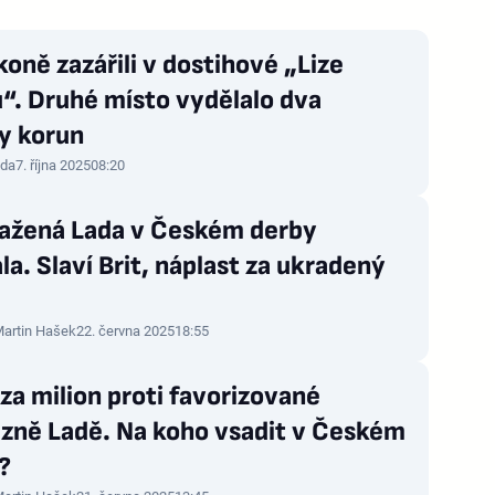
koně zazářili v dostihové „Lize
“. Druhé místo vydělalo dva
y korun
da
7. října 2025
08:20
ažená Lada v Českém derby
la. Slaví Brit, náplast za ukradený
artin Hašek
22. června 2025
18:55
za milion proti favorizované
ezně Ladě. Na koho vsadit v Českém
?