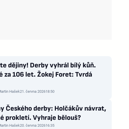
te dějiny! Derby vyhrál bílý kůň.
 za 106 let. Žokej Foret: Tvrdá
artin Hašek
21. června 2026
18:50
hy Českého derby: Holčákův návrat,
é prokletí. Vyhraje bělouš?
artin Hašek
20. června 2026
16:35