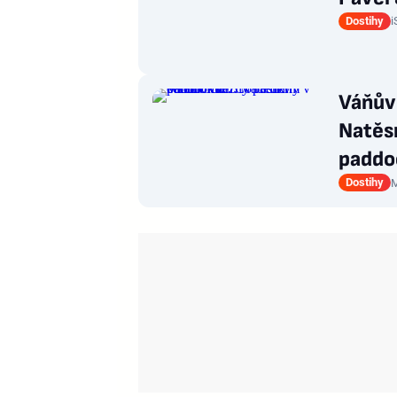
Dostihy
i
Váňův
Natěsn
paddo
Dostihy
M