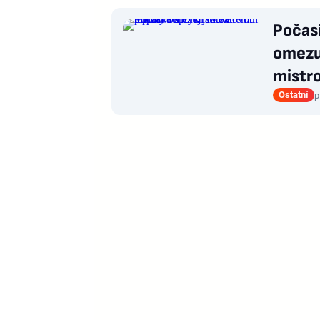
Počasí
omezuj
mistr
Ostatní
p