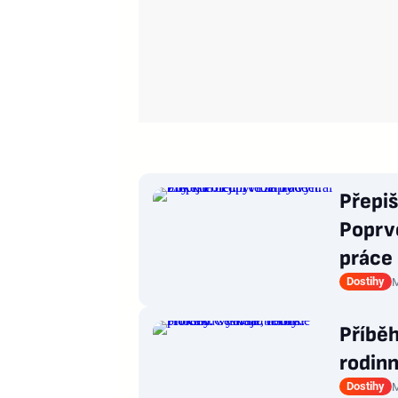
Přepiš
Poprvé
práce
Dostihy
M
Příbě
rodinn
Dostihy
M