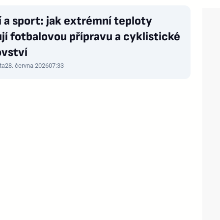
 a sport: jak extrémní teploty
í fotbalovou přípravu a cyklistické
ovství
ta
28. června 2026
07:33