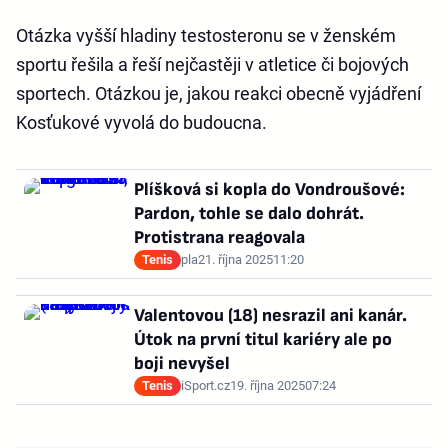
Otázka vyšší hladiny testosteronu se v ženském
sportu řešila a řeší nejčastěji v atletice či bojových
sportech. Otázkou je, jakou reakci obecně vyjádření
Kosťukové vyvolá do budoucna.
Plíšková si kopla do Vondroušové:
Pardon, tohle se dalo dohrát.
Protistrana reagovala
Tenis
pla
21. října 2025
11:20
Valentovou (18) nesrazil ani kanár.
Útok na první titul kariéry ale po
boji nevyšel
Tenis
iSport.cz
19. října 2025
07:24