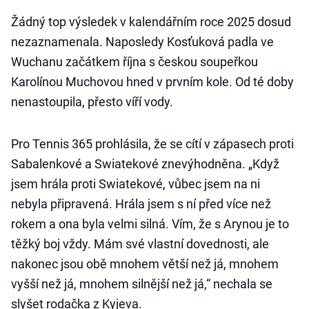
Žádný top výsledek v kalendářním roce 2025 dosud
nezaznamenala. Naposledy Kosťuková padla ve
Wuchanu začátkem října s českou soupeřkou
Karolínou Muchovou hned v prvním kole. Od té doby
nenastoupila, přesto víří vody.
Pro Tennis 365 prohlásila, že se cítí v zápasech proti
Sabalenkové a Swiatekové znevýhodněna. „Když
jsem hrála proti Swiatekové, vůbec jsem na ni
nebyla připravená. Hrála jsem s ní před více než
rokem a ona byla velmi silná. Vím, že s Arynou je to
těžký boj vždy. Mám své vlastní dovednosti, ale
nakonec jsou obě mnohem větší než já, mnohem
vyšší než já, mnohem silnější než já,“ nechala se
slyšet rodačka z Kyjeva.