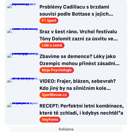
Problémy Cadillacu s brzdami
souvisí podle Bottase s jejich
chlazením
F1 Sport
Sraz v šest ráno. Vrchol festivalu
Tóny Dolomit zazní za úsvitu ve
3000 metrech
Lidé a země
Zbavíme se demence? Léky jako
Ozempic mohou přinést zásadní
průlom v léčbě Alzheimerovy
Moje Psychologie
choroby
VIDEO: Frajer, blázen, sebevrah?
Kdo jiný by na silničním kole
dokázal tyhle triky?
SportRevue.cz
RECEPT: Perfektní letní kombinace,
které tě zchladí, i kdybys nechtěl*a
HeyFomo