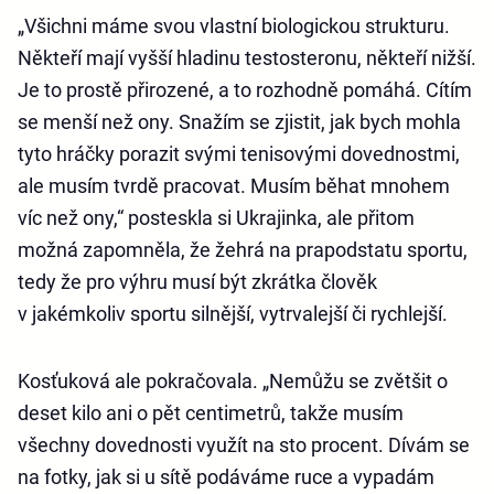
„Všichni máme svou vlastní biologickou strukturu.
Někteří mají vyšší hladinu testosteronu, někteří nižší.
Je to prostě přirozené, a to rozhodně pomáhá. Cítím
se menší než ony. Snažím se zjistit, jak bych mohla
tyto hráčky porazit svými tenisovými dovednostmi,
ale musím tvrdě pracovat. Musím běhat mnohem
víc než ony,“ posteskla si Ukrajinka, ale přitom
možná zapomněla, že žehrá na prapodstatu sportu,
tedy že pro výhru musí být zkrátka člověk
v jakémkoliv sportu silnější, vytrvalejší či rychlejší.
Kosťuková ale pokračovala. „Nemůžu se zvětšit o
deset kilo ani o pět centimetrů, takže musím
všechny dovednosti využít na sto procent. Dívám se
na fotky, jak si u sítě podáváme ruce a vypadám