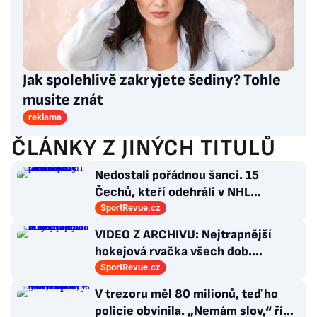
Jak spolehlivě zakryjete šediny? Tohle
musíte znát
reklama
ČLÁNKY Z JINÝCH TITULŮ
Nedostali pořádnou šanci. 15
Čechů, kteří odehráli v NHL
maximálně dva zápasy
SportRevue.cz
VIDEO Z ARCHIVU: Nejtrapnější
hokejová rvačka všech dob.
Nepadla v ní ani rána
SportRevue.cz
V trezoru měl 80 milionů, teď ho
policie obvinila. „Nemám slov,“ říká