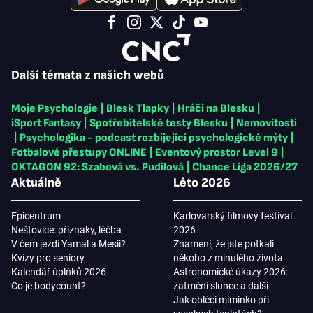
Další témata z našich webů
Moje Psychologie
|
Blesk Tlapky
|
Hráči na Blesku
|
iSport Fantasy
|
Spotřebitelské testy Blesku
|
Nemovitosti
|
Psychologika - podcast rozbíjející psychologické mýty
|
Fotbalové přestupy ONLINE
|
Eventový prostor Level 9
|
OKTAGON 92: Szabová vs. Pudilová
|
Chance Liga 2026/27
Aktuálně
Léto 2026
Epicentrum
Karlovarský filmový festival
Neštovice: příznaky, léčba
2026
V čem jezdí Yamal a Mesii?
Znamení, že jste potkali
Kvízy pro seniory
někoho z minulého života
Kalendář úplňků 2026
Astronomické úkazy 2026:
Co je bodycount?
zatmění slunce a další
Jak obléci miminko při