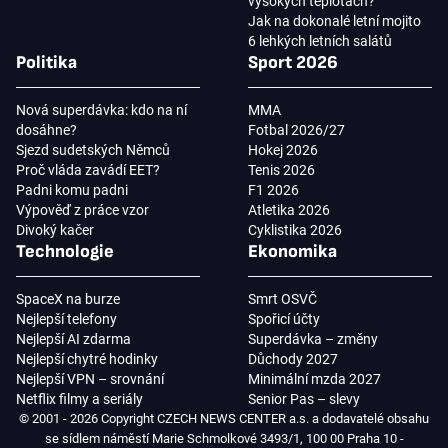
vysokých teplotách?
Jak na dokonalé letní mojito
6 lehkých letních salátů
Politika
Sport 2026
Nová superdávka: kdo na ní
MMA
dosáhne?
Fotbal 2026/27
Sjezd sudetských Němců
Hokej 2026
Proč vláda zavádí EET?
Tenis 2026
Padni komu padni
F1 2026
Výpověď z práce vzor
Atletika 2026
Divoký kačer
Cyklistika 2026
Technologie
Ekonomika
SpaceX na burze
Smrt OSVČ
Nejlepší telefony
Spořicí účty
Nejlepší AI zdarma
Superdávka – změny
Nejlepší chytré hodinky
Důchody 2027
Nejlepší VPN – srovnání
Minimální mzda 2027
Netflix filmy a seriály
Senior Pas – slevy
© 2001 - 2026 Copyright CZECH NEWS CENTER a.s. a dodavatelé obsahu
se sídlem náměstí Marie Schmolkové 3493/1, 100 00 Praha 10 -