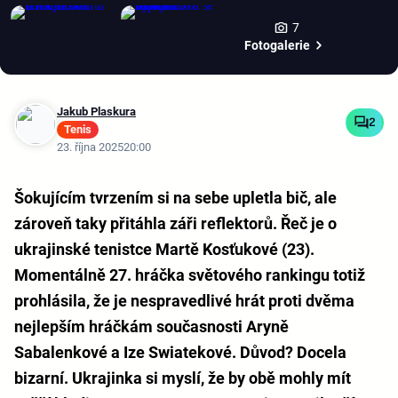
7
Fotogalerie
Jakub Plaskura
2
Tenis
23. října 2025
20:00
Šokujícím tvrzením si na sebe upletla bič, ale
zároveň taky přitáhla záři reflektorů. Řeč je o
ukrajinské tenistce Martě Kosťukové (23).
Momentálně 27. hráčka světového rankingu totiž
prohlásila, že je nespravedlivé hrát proti dvěma
nejlepším hráčkám současnosti Aryně
Sabalenkové a Ize Swiatekové. Důvod? Docela
bizarní. Ukrajinka si myslí, že by obě mohly mít