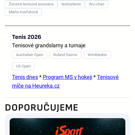
Ženská tenisová asociace
testosteron
Wu-chan
Marta Kosťuková
Tenis 2026
Tenisové grandslamy a turnaje
Australian Open
Roland Garros
Wimbledon
US Open
Tenis dnes
*
Program MS v hokeji
*
Tenisové
míče na Heureka.cz
DOPORUČUJEME