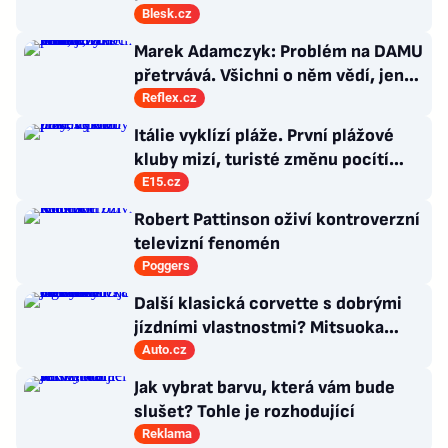
exšéf Správy železnic
Blesk.cz
Marek Adamczyk: Problém na DAMU
přetrvává. Všichni o něm vědí, jen
moc nevědí, co s ním
Reflex.cz
Itálie vyklízí pláže. První plážové
kluby mizí, turisté změnu pocítí
brzy
E15.cz
Robert Pattinson oživí kontroverzní
televizní fenomén
Poggers
Další klasická corvette s dobrými
jízdními vlastnostmi? Mitsuoka
znovu využije legendární MX-5
Auto.cz
Jak vybrat barvu, která vám bude
slušet? Tohle je rozhodující
Reklama