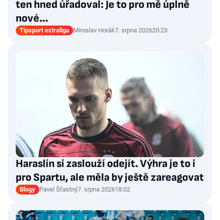
ten hned úřadoval: Je to pro mě úplně
nové…
Tipsport extraliga
Miroslav Horák
7. srpna 2026
20:23
Haraslín si zaslouží odejít. Výhra je to i
pro Spartu, ale měla by ještě zareagovat
Blogy
Pavel Šťastný
7. srpna 2026
18:02