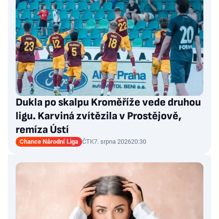
Dukla po skalpu Kroměříže vede druhou
ligu. Karviná zvítězila v Prostějově,
remíza Ústí
Chance Národní Liga
ČTK
7. srpna 2026
20:30