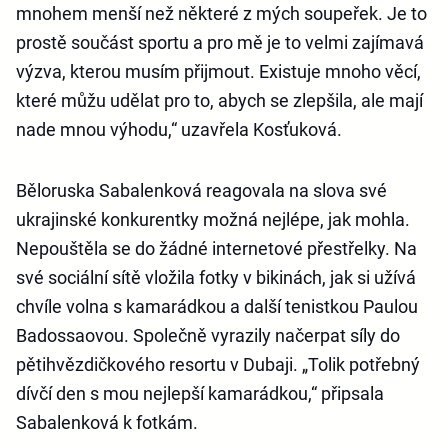
mnohem menší než některé z mých soupeřek. Je to
prostě součást sportu a pro mě je to velmi zajímavá
výzva, kterou musím přijmout. Existuje mnoho věcí,
které můžu udělat pro to, abych se zlepšila, ale mají
nade mnou výhodu,“ uzavřela Kosťuková.
Běloruska Sabalenková reagovala na slova své
ukrajinské konkurentky možná nejlépe, jak mohla.
Nepouštěla se do žádné internetové přestřelky. Na
své sociální sítě vložila fotky v bikinách, jak si užívá
chvíle volna s kamarádkou a další tenistkou Paulou
Badossaovou. Společně vyrazily načerpat síly do
pětihvězdičkového resortu v Dubaji. „Tolik potřebný
dívčí den s mou nejlepší kamarádkou,“ připsala
Sabalenková k fotkám.