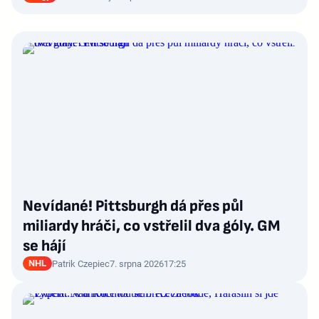
Nevídané! Pittsburgh dá přes půl
miliardy hráči, co vstřelil dva góly. GM
se hájí
NHL
Patrik Czepiec
7. srpna 2026
17:25