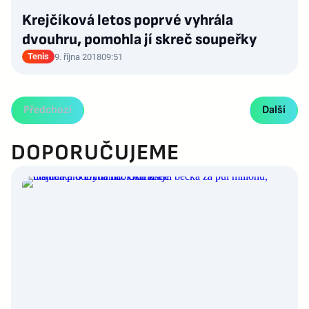
Krejčíková letos poprvé vyhrála
dvouhru, pomohla jí skreč soupeřky
Tenis
9. října 2018
09:51
Předchozí
Další
DOPORUČUJEME