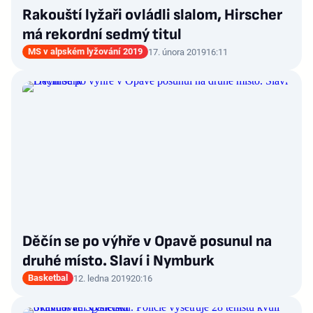
Rakouští lyžaři ovládli slalom, Hirscher
má rekordní sedmý titul
MS v alpském lyžování 2019
17. února 2019
16:11
Děčín se po výhře v Opavě posunul na
druhé místo. Slaví i Nymburk
Basketbal
12. ledna 2019
20:16