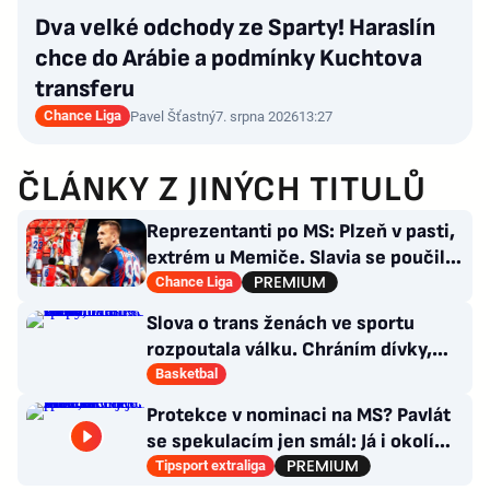
Dva velké odchody ze Sparty! Haraslín
chce do Arábie a podmínky Kuchtova
transferu
Chance Liga
Pavel Šťastný
7. srpna 2026
13:27
ČLÁNKY Z JINÝCH TITULŮ
Reprezentanti po MS: Plzeň v pasti,
extrém u Memiče. Slavia se poučila,
co Sparta?
Chance Liga
Slova o trans ženách ve sportu
rozpoutala válku. Chráním dívky,
brání se basketbalistka
Basketbal
Protekce v nominaci na MS? Pavlát
se spekulacím jen smál: Já i okolí
víme, kde je pravda
Tipsport extraliga