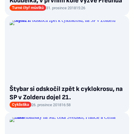
Koudelka, v prvním kole vyzve Freunda
Turné čtyř můstků
31. prosince 2018
15:26
Štybar si odskočil zpět k cyklokrosu, na
SP v Zolderu dojel 21.
Cyklistika
26. prosince 2018
16:58