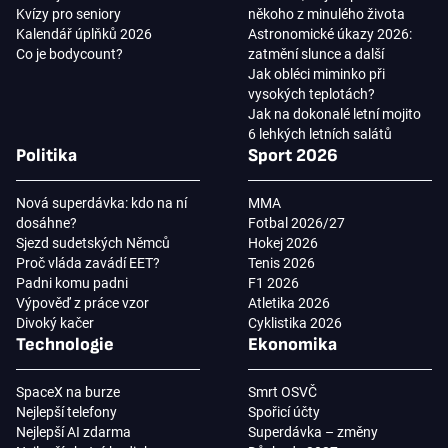
Kvízy pro seniory
někoho z minulého života
Kalendář úplňků 2026
Astronomické úkazy 2026:
Co je bodycount?
zatmění slunce a další
Jak obléci miminko při
vysokých teplotách?
Jak na dokonalé letní mojito
6 lehkých letních salátů
Politika
Sport 2026
Nová superdávka: kdo na ní
MMA
dosáhne?
Fotbal 2026/27
Sjezd sudetských Němců
Hokej 2026
Proč vláda zavádí EET?
Tenis 2026
Padni komu padni
F1 2026
Výpověď z práce vzor
Atletika 2026
Divoký kačer
Cyklistika 2026
Technologie
Ekonomika
SpaceX na burze
Smrt OSVČ
Nejlepší telefony
Spořicí účty
Nejlepší AI zdarma
Superdávka – změny