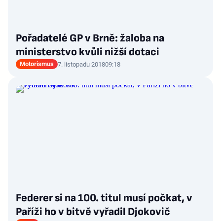
Pořadatelé GP v Brně: žaloba na
ministerstvo kvůli nižší dotaci
Motorismus
7. listopadu 2018
09:18
Federer si na 100. titul musí počkat, v
Paříži ho v bitvě vyřadil Djokovič