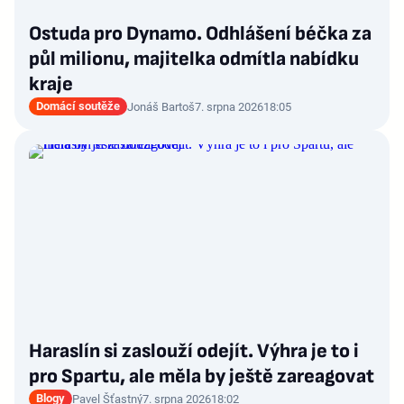
Ostuda pro Dynamo. Odhlášení béčka za
půl milionu, majitelka odmítla nabídku
kraje
Domácí soutěže
Jonáš Bartoš
7. srpna 2026
18:05
Haraslín si zaslouží odejít. Výhra je to i
pro Spartu, ale měla by ještě zareagovat
Blogy
Pavel Šťastný
7. srpna 2026
18:02