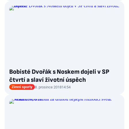
Bobisté Dvořák s Noskem dojeli v SP
čtvrtí a slaví životní úspěch
Zimní sporty
8. prosince 2018
14:54