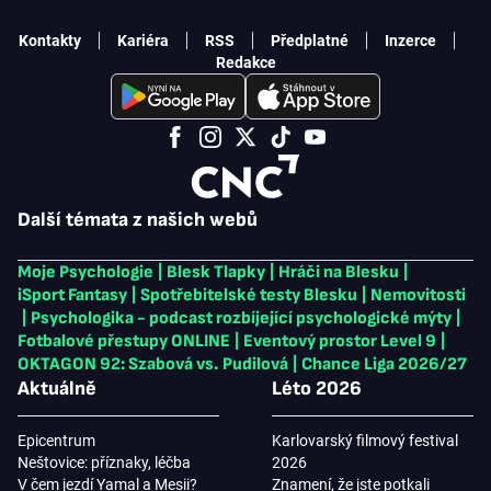
Kontakty
Kariéra
RSS
Předplatné
Inzerce
Redakce
Další témata z našich webů
Moje Psychologie
|
Blesk Tlapky
|
Hráči na Blesku
|
iSport Fantasy
|
Spotřebitelské testy Blesku
|
Nemovitosti
|
Psychologika - podcast rozbíjející psychologické mýty
|
Fotbalové přestupy ONLINE
|
Eventový prostor Level 9
|
OKTAGON 92: Szabová vs. Pudilová
|
Chance Liga 2026/27
Aktuálně
Léto 2026
Epicentrum
Karlovarský filmový festival
Neštovice: příznaky, léčba
2026
V čem jezdí Yamal a Mesii?
Znamení, že jste potkali