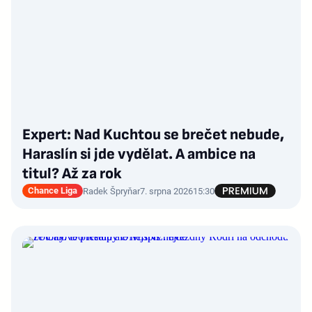
Expert: Nad Kuchtou se brečet nebude,
Haraslín si jde vydělat. A ambice na
titul? Až za rok
Chance Liga
Radek Špryňar
7. srpna 2026
15:30