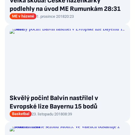
Velká škoda! České házenkářky
podlehly na úvod ME Rumunkám 28:31
ME v házené
1. prosince 2018
20:23
Skvělý počin! Balvín nastřílel v
Evropské lize Bayernu 15 bodů
Basketbal
23. listopadu 2018
08:39