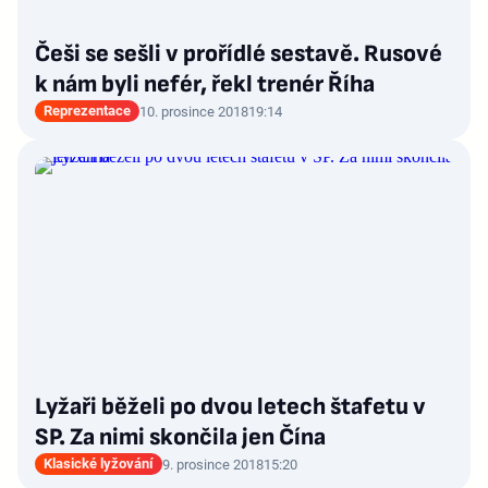
Češi se sešli v prořídlé sestavě. Rusové
k nám byli nefér, řekl trenér Říha
Reprezentace
10. prosince 2018
19:14
Lyžaři běželi po dvou letech štafetu v
SP. Za nimi skončila jen Čína
Klasické lyžování
9. prosince 2018
15:20