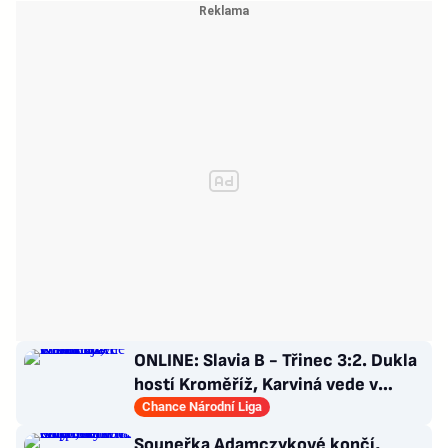
ONLINE: Slavia B - Třinec 3:2. Dukla
hostí Kroměříž, Karviná vede v
Prostějově
Chance Národní Liga
Soupeřka Adamczykové končí,