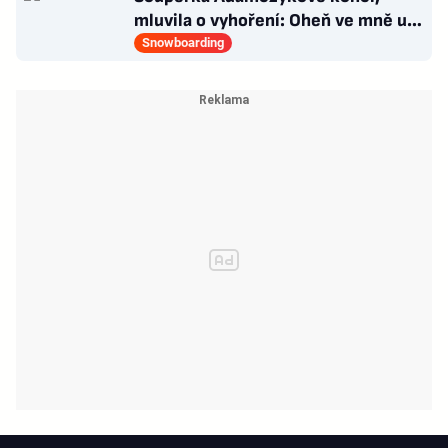
mluvila o vyhoření: Oheň ve mně už
prostě není. Chce učit
Snowboarding