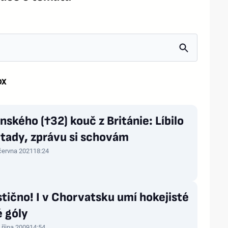
ox
nského (†32) kouč z Británie: Líbilo
tady, zprávu si schovám
 června 2021
18:24
tično! I v Chorvatsku umí hokejisté
 góly
 října 2009
14:54