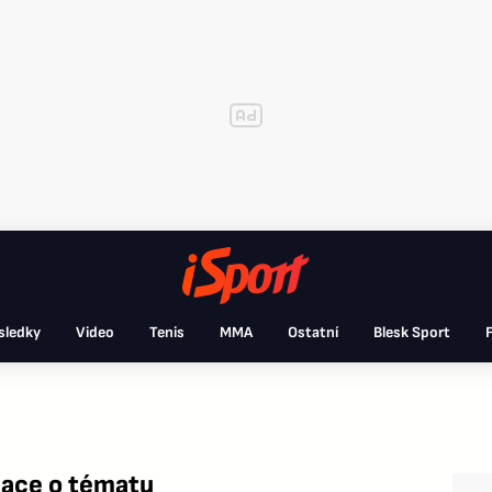
sledky
Video
Tenis
MMA
Ostatní
Blesk Sport
F
mace o tématu