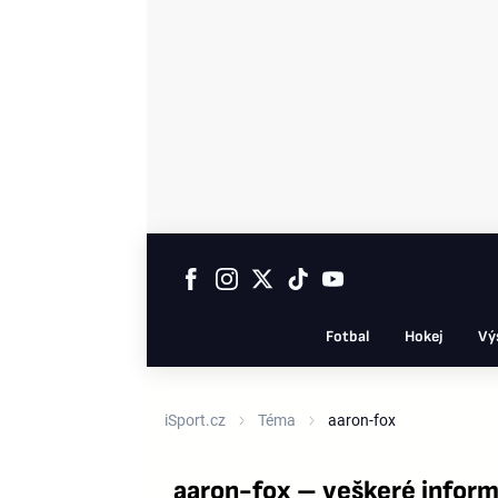
Fotbal
Hokej
Vý
iSport.cz
Téma
aaron-fox
aaron-fox – veškeré infor