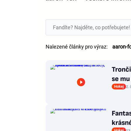
Nalezené články pro výraz:
aaron-f
Tronči
se mu 
Hokej
2.
Fantas
krásné
Hokej
13.