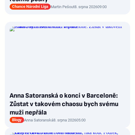
Chance Národní Liga
Martin Pešout
8. srpna 2026
09:00
Anna Satoranská o konci v Barceloně:
Zůstat v takovém chaosu bych svému
muži nepřála
Blogy
Anna Satoranská
8. srpna 2026
05:00