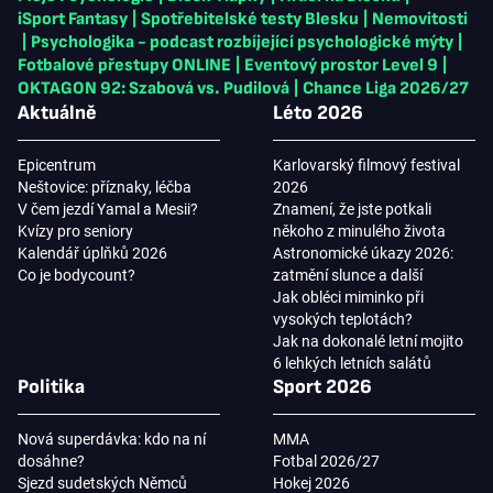
iSport Fantasy
|
Spotřebitelské testy Blesku
|
Nemovitosti
|
Psychologika - podcast rozbíjející psychologické mýty
|
Fotbalové přestupy ONLINE
|
Eventový prostor Level 9
|
OKTAGON 92: Szabová vs. Pudilová
|
Chance Liga 2026/27
Aktuálně
Léto 2026
Epicentrum
Karlovarský filmový festival
Neštovice: příznaky, léčba
2026
V čem jezdí Yamal a Mesii?
Znamení, že jste potkali
Kvízy pro seniory
někoho z minulého života
Kalendář úplňků 2026
Astronomické úkazy 2026:
Co je bodycount?
zatmění slunce a další
Jak obléci miminko při
vysokých teplotách?
Jak na dokonalé letní mojito
6 lehkých letních salátů
Politika
Sport 2026
Nová superdávka: kdo na ní
MMA
dosáhne?
Fotbal 2026/27
Sjezd sudetských Němců
Hokej 2026