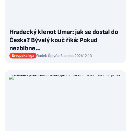
Hradecký klenot Umar: jak se dostal do
Česka? Bývalý kouč říká: Pokud
nezblbne...
Evropská liga
Radek Špryňar
8. srpna 2026
12:13