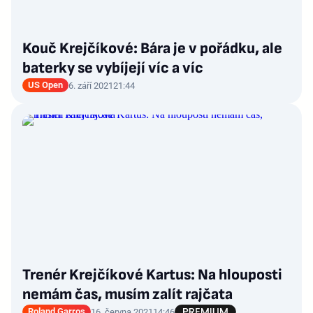
Kouč Krejčíkové: Bára je v pořádku, ale
baterky se vybíjejí víc a víc
US Open
6. září 2021
21:44
Trenér Krejčíkové Kartus: Na hlouposti
nemám čas, musím zalít rajčata
Roland Garros
16. června 2021
14:46