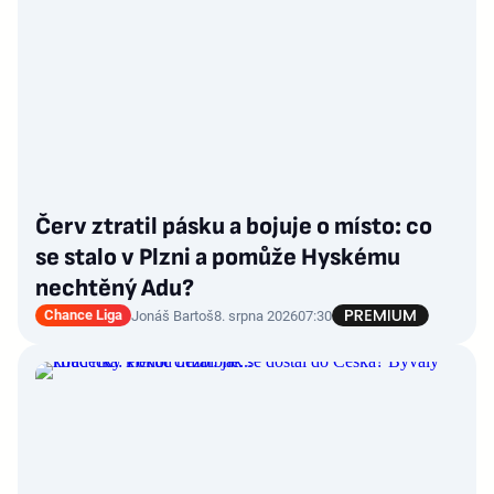
Červ ztratil pásku a bojuje o místo: co
se stalo v Plzni a pomůže Hyskému
nechtěný Adu?
Chance Liga
Jonáš Bartoš
8. srpna 2026
07:30