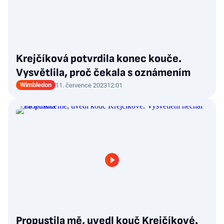
Krejčíková potvrdila konec kouče.
Vysvětlila, proč čekala s oznámením
Wimbledon
11. července 2023
12:01
Propustila mě, uvedl kouč Krejčíkové.