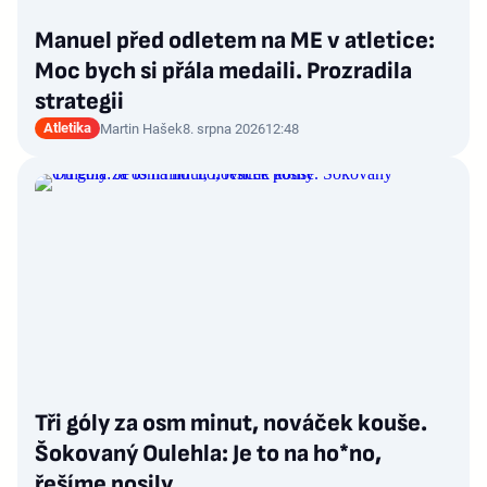
Manuel před odletem na ME v atletice:
Moc bych si přála medaili. Prozradila
strategii
Atletika
Martin Hašek
8. srpna 2026
12:48
Tři góly za osm minut, nováček kouše.
Šokovaný Oulehla: Je to na ho*no,
řešíme posily