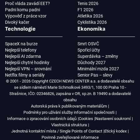
Proč vláda zavádí EET?
Tenis 2026
Padni komu padni
F1 2026
Výpověď z práce vzor
Atletika 2026
Divoký kačer
Cyklistika 2026
Technologie
Ekonomika
SpaceX na burze
Smrt OSVČ
Nejlepší telefony
Spořicí účty
Nejlepší AI zdarma
Superdávka – změny
Nejlepší chytré hodinky
Důchody 2027
Nejlepší VPN – srovnání
Minimální mzda 2027
Netflix filmy a seriály
Senior Pas – slevy
© 2001 - 2026 Copyright CZECH NEWS CENTER a.s. a dodavatelé obsahu
se sídlem náměstí Marie Schmolkové 3493/1, 100 00 Praha 10 -
Strašnice, IČO: 02346826, zapsána v OR, sp.zn. B 19490 a dodavatelé
obsahu
Autorská práva k publikovaným materiálům
Podmínky pro užívání služby informační společnosti
Informace o zpracování osobních údajů
Cookies
Nastavení soukromí
Vlastnická struktura
Jednotná kontaktní místa / Single Points of Contact
Etický kodex
Povinně zveřejňované informace