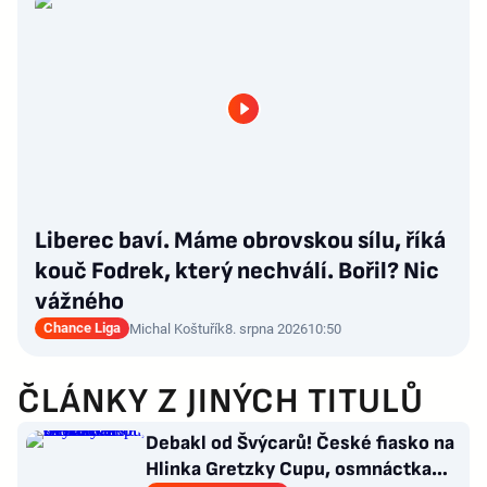
Liberec baví. Máme obrovskou sílu, říká
kouč Fodrek, který nechválí. Bořil? Nic
vážného
Chance Liga
Michal Koštuřík
8. srpna 2026
10:50
ČLÁNKY Z JINÝCH TITULŮ
Debakl od Švýcarů! České fiasko na
Hlinka Gretzky Cupu, osmnáctka