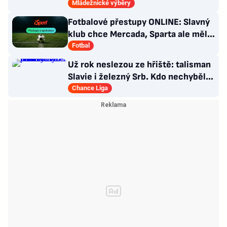
skončila šestá
Mládežnické výběry
Fotbalové přestupy ONLINE: Slavný
klub chce Mercada, Sparta ale měla
nabídku odmítnout
Fotbal
Už rok neslezou ze hřiště: talisman
Slavie i železný Srb. Kdo nechyběl
pět let?
Chance Liga