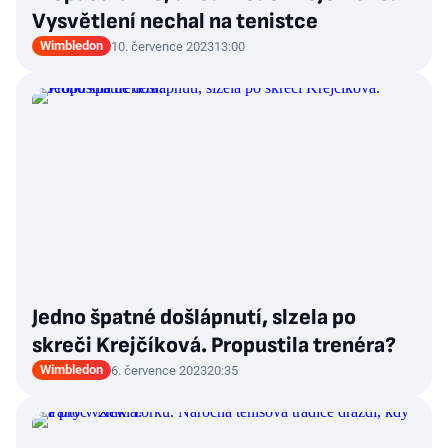
Vysvětlení nechal na tenistce
Wimbledon
10. července 2023
13:00
Jedno špatné došlápnutí, slzela po
skreči Krejčíková. Propustila trenéra?
Wimbledon
6. července 2023
20:35