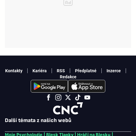
Kontakty
Kariéra
RSS
Předplatné
Inzerce
Redakce
Další témata z našich webů
Moje Psychologie
|
Blesk Tlapky
|
Hráči na Blesku
|