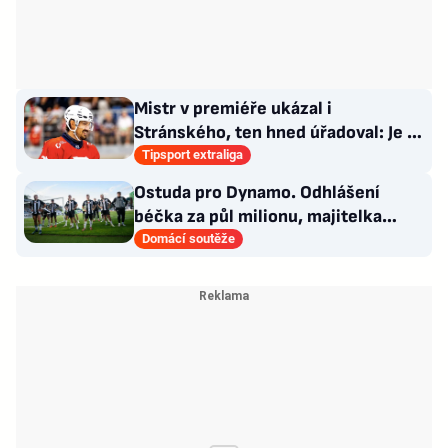
Mistr v premiéře ukázal i
Stránského, ten hned úřadoval: Je to
pro mě úplně nové…
Tipsport extraliga
Ostuda pro Dynamo. Odhlášení
béčka za půl milionu, majitelka
odmítla nabídku kraje
Domácí soutěže