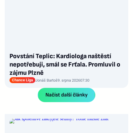
Povstání Teplic: Kardiologa naštěstí
nepotřebuji, smál se Frťala. Promluvil o
zájmu Plzně
Chance Liga
Jonáš Bartoš
9. srpna 2026
07:30
Načíst další články