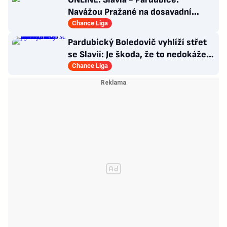
Navážou Pražané na dosavadní
jízdu, nebo překvapí Východočeši?
Chance Liga
Pardubický Boledovič vyhlíží střet
se Slavií: Je škoda, že to nedokáže
postavit na mladých
Chance Liga