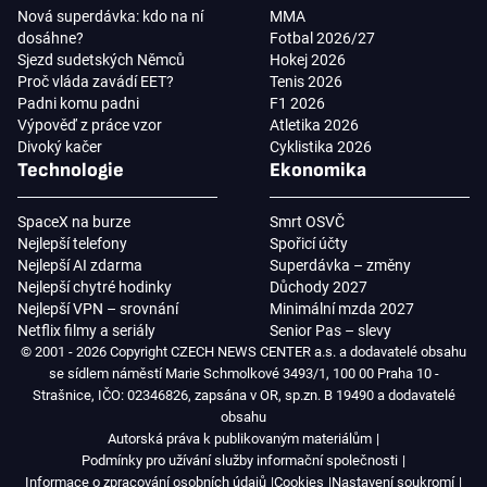
Nová superdávka: kdo na ní
MMA
dosáhne?
Fotbal 2026/27
Sjezd sudetských Němců
Hokej 2026
Proč vláda zavádí EET?
Tenis 2026
Padni komu padni
F1 2026
Výpověď z práce vzor
Atletika 2026
Divoký kačer
Cyklistika 2026
Technologie
Ekonomika
SpaceX na burze
Smrt OSVČ
Nejlepší telefony
Spořicí účty
Nejlepší AI zdarma
Superdávka – změny
Nejlepší chytré hodinky
Důchody 2027
Nejlepší VPN – srovnání
Minimální mzda 2027
Netflix filmy a seriály
Senior Pas – slevy
© 2001 - 2026 Copyright CZECH NEWS CENTER a.s. a dodavatelé obsahu
se sídlem náměstí Marie Schmolkové 3493/1, 100 00 Praha 10 -
Strašnice, IČO: 02346826, zapsána v OR, sp.zn. B 19490 a dodavatelé
obsahu
Autorská práva k publikovaným materiálům
Podmínky pro užívání služby informační společnosti
Informace o zpracování osobních údajů
Cookies
Nastavení soukromí