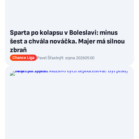
Sparta po kolapsu v Boleslavi: minus
šest a chvála nováčka. Majer má silnou
zbraň
Chance Liga
Pavel Šťastný
9. srpna 2026
05:00