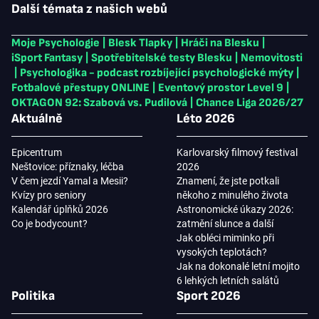
Další témata z našich webů
Moje Psychologie
|
Blesk Tlapky
|
Hráči na Blesku
|
iSport Fantasy
|
Spotřebitelské testy Blesku
|
Nemovitosti
|
Psychologika - podcast rozbíjející psychologické mýty
|
Fotbalové přestupy ONLINE
|
Eventový prostor Level 9
|
OKTAGON 92: Szabová vs. Pudilová
|
Chance Liga 2026/27
Aktuálně
Léto 2026
Epicentrum
Karlovarský filmový festival
Neštovice: příznaky, léčba
2026
V čem jezdí Yamal a Mesii?
Znamení, že jste potkali
Kvízy pro seniory
někoho z minulého života
Kalendář úplňků 2026
Astronomické úkazy 2026:
Co je bodycount?
zatmění slunce a další
Jak obléci miminko při
vysokých teplotách?
Jak na dokonalé letní mojito
6 lehkých letních salátů
Politika
Sport 2026