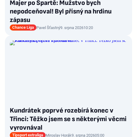
Majer po Spartě: Mužstvo bych
nepodceňoval! Byl přísný na hrdinu
zápasu
Chance Liga
Pavel Šťastný
9. srpna 2026
10:20
Kundrátek poprvé rozebírá konec v
Třinci: Těžko jsem se s některými věcmi
vyrovnával
Tipsport extraliga
Miroslav Horák
9. srpna 2026
05:00