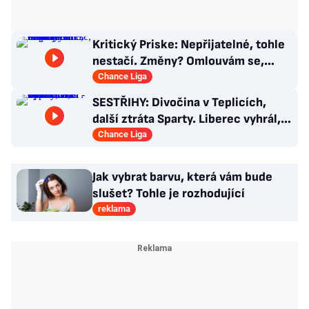
Kritický Priske: Nepřijatelné, tohle
nestačí. Změny? Omlouvám se,
nedokážu odpovědět
Chance Liga
SESTŘIHY: Divočina v Teplicích,
další ztráta Sparty. Liberec vyhrál,
Zlín - Bohemians 0:2
Chance Liga
Jak vybrat barvu, která vám bude
slušet? Tohle je rozhodující
reklama