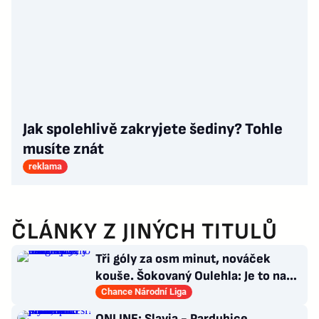
Jak spolehlivě zakryjete šediny? Tohle
musíte znát
reklama
ČLÁNKY Z JINÝCH TITULŮ
Tři góly za osm minut, nováček
kouše. Šokovaný Oulehla: Je to na
ho*no, řešíme posily
Chance Národní Liga
ONLINE: Slavia - Pardubice.