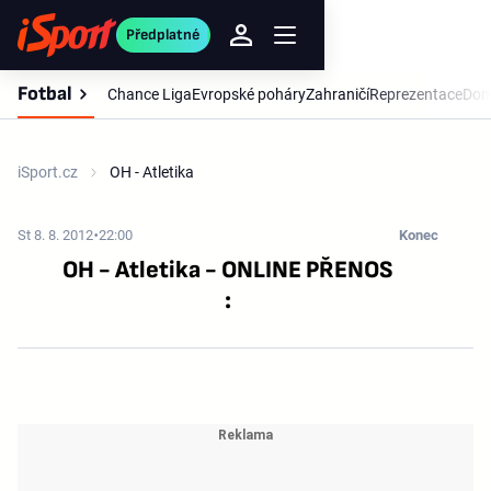
Předplatné
Fotbal
Chance Liga
Evropské poháry
Zahraničí
Reprezentace
Dom
iSport.cz
OH - Atletika
St 8. 8. 2012
22:00
Konec
OH - Atletika - ONLINE PŘENOS
: