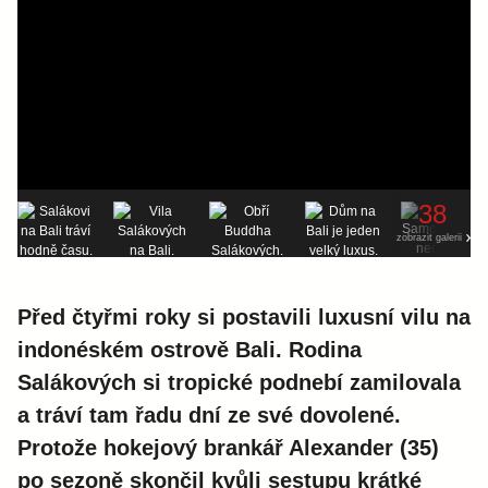
38
zobrazit galerii
Před čtyřmi roky si postavili luxusní vilu na
indonéském ostrově Bali. Rodina
Salákových si tropické podnebí zamilovala
a tráví tam řadu dní ze své dovolené.
Protože hokejový brankář Alexander (35)
po sezoně skončil kvůli sestupu krátké