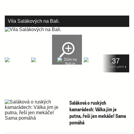
Vila Salákových na Bali.
37
zobrazit galerii
Saláková o ruských
kamarádech: Válka jim je
putna, řeší jen mekáče! Sama
pomáhá