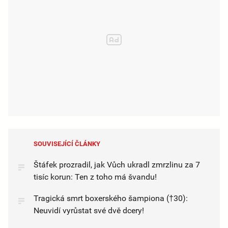
SOUVISEJÍCÍ ČLÁNKY
Štáfek prozradil, jak Vůch ukradl zmrzlinu za 7
tisíc korun: Ten z toho má švandu!
Tragická smrt boxerského šampiona (†30):
Neuvidí vyrůstat své dvě dcery!