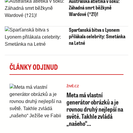
Australská atletika v šoku:
Záhadná smrt běžkyně
Wardové (†21)!
Sparťanská bitva s Lyonem
přilákala celebrity: Smetánka
na Letné
ČLÁNKY ODJINUD
ŽIVĚ.CZ
Meta má vlastní
generátor obrázků a je
rovnou druhý nejlepší na
světě. Takhle zvládá
„našeho“…