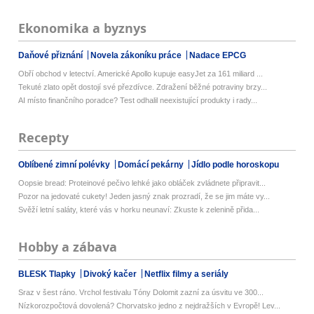
Ekonomika a byznys
Daňové přiznání
Novela zákoníku práce
Nadace EPCG
Obří obchod v letectví. Americké Apollo kupuje easyJet za 161 miliard ...
Tekuté zlato opět dostojí své přezdívce. Zdražení běžné potraviny brzy...
AI místo finančního poradce? Test odhalil neexistující produkty i rady...
Recepty
Oblíbené zimní polévky
Domácí pekárny
Jídlo podle horoskopu
Oopsie bread: Proteinové pečivo lehké jako obláček zvládnete připravit...
Pozor na jedovaté cukety! Jeden jasný znak prozradí, že se jim máte vy...
Svěží letní saláty, které vás v horku neunaví: Zkuste k zelenině přida...
Hobby a zábava
BLESK Tlapky
Divoký kačer
Netflix filmy a seriály
Sraz v šest ráno. Vrchol festivalu Tóny Dolomit zazní za úsvitu ve 300...
Nízkorozpočtová dovolená? Chorvatsko jedno z nejdražších v Evropě! Lev...