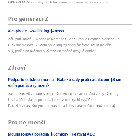
OBRAZEM: Modré slzy na Tchaj-wanu mění moře v magickou říši
Pro generaci Z
#inspirace
#wellbeing
#news
Září patří módě: Co přinese Mercedes-Benz Prague Fashion Week SS27
F*ck the glasses: AI Meta brýle mají zjednodušit život, zatím ale děla...
Víš, proč ti po mléčných výrobcích možná nebývá dobře?
Zdraví
Podpořte dětskou imunitu
Babské rady proti nachlazení
S čím
vším pomůže rýmovník
Jak se zdravě zchladit v tropických vedrech: Co pomáhá a kdy už riskuj...
Úpal a úžeh: Jak je poznat a jak se z nich rychle vyléčit
Parazité v nás: Kterým se u nás líbí a kde v našem těle je můžeme nají...
Pro nejmenší
Mourissonova poradna
Komiksy
Festival ABC