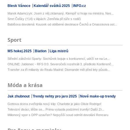
Blesk Vánoce
Kalendář svátků 2025
INFO.cz
Marek Adamczyk: Jsem z něj zklamaný. Klempíř si hraje na ministra. Nes...
Smrt Češky (†14) v Alpách: Zemřela při túře s rodiči
Babišova dovolená: Kousek od oblíbené destinace Čechů a Onassisova ost...
Sport
MS hokej 2025
Biatlon
Liga mistrů
Střední záložníci Sparty: Sochůrek bojuje s konkurencí, udrží se na Le...
ONLINE: Jablonec - RFS 0:0. Severočeši rozehráli 3. předkolo Konferenč...
Transfer za tři miliardy do Realu Madrid: Diomande měl před lety působ...
Móda a krása
Jak zhubnout
Trendy nehty pro jaro 2025
Nové make-up trendy
Gottova dcera zveřejnila nový klip: Charlotte je jako Olivie Rodrigo!
Televizní diváci, těšte se... Prima vytasila podzimní trumfy! Další Zr...
Milionový spor s DPP uzavřen? Nejvyšší soud odmítl dovolání Rencaru