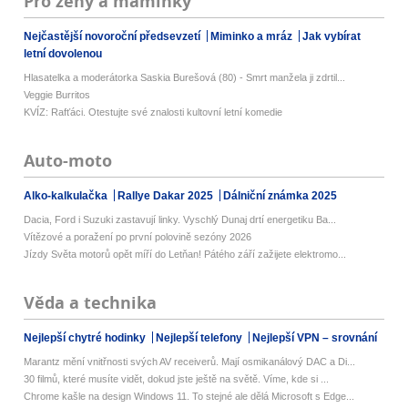
Pro ženy a maminky
Nejčastější novoroční předsevzetí
Miminko a mráz
Jak vybírat
letní dovolenou
Hlasatelka a moderátorka Saskia Burešová (80) - Smrt manžela ji zdrtil...
Veggie Burritos
KVÍZ: Rafťáci. Otestujte své znalosti kultovní letní komedie
Auto-moto
Alko-kalkulačka
Rallye Dakar 2025
Dálniční známka 2025
Dacia, Ford i Suzuki zastavují linky. Vyschlý Dunaj drtí energetiku Ba...
Vítězové a poražení po první polovině sezóny 2026
Jízdy Světa motorů opět míří do Letňan! Pátého září zažijete elektromo...
Věda a technika
Nejlepší chytré hodinky
Nejlepší telefony
Nejlepší VPN – srovnání
Marantz mění vnitřnosti svých AV receiverů. Mají osmikanálový DAC a Di...
30 filmů, které musíte vidět, dokud jste ještě na světě. Víme, kde si ...
Chrome kašle na design Windows 11. To stejné ale dělá Microsoft s Edge...