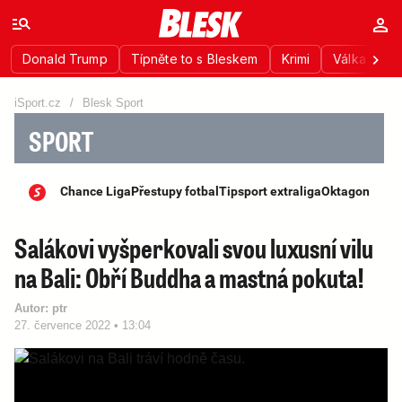
Donald Trump
Típněte to s Bleskem
Krimi
Válka na Uk
iSport.cz
/
Blesk Sport
SPORT
Chance Liga
Přestupy fotbal
Tipsport extraliga
Oktagon
Salákovi vyšperkovali svou luxusní vilu
na Bali: Obří Buddha a mastná pokuta!
Autor:
ptr
27. července 2022 • 13:04