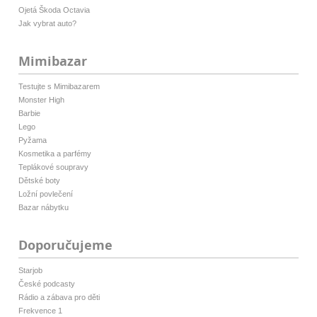
Ojetá Škoda Octavia
Jak vybrat auto?
Mimibazar
Testujte s Mimibazarem
Monster High
Barbie
Lego
Pyžama
Kosmetika a parfémy
Teplákové soupravy
Dětské boty
Ložní povlečení
Bazar nábytku
Doporučujeme
Starjob
České podcasty
Rádio a zábava pro děti
Frekvence 1