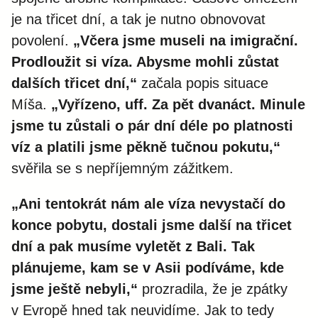
je na třicet dní, a tak je nutno obnovovat
povolení.
„Včera jsme museli na imigrační.
Prodloužit si víza. Abysme mohli zůstat
dalších třicet dní,“
začala popis situace
Míša.
„Vyřízeno, uff. Za pět dvanáct. Minule
jsme tu zůstali o pár dní déle po platnosti
víz a platili jsme pěkně tučnou pokutu,“
svěřila se s nepříjemným zážitkem.
„Ani tentokrát nám ale víza nevystačí do
konce pobytu, dostali jsme další na třicet
dní a pak musíme vyletět z Bali. Tak
plánujeme, kam se v Asii podíváme, kde
jsme ještě nebyli,“
prozradila, že je zpátky
v Evropě hned tak neuvidíme. Jak to tedy