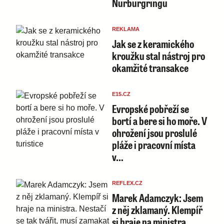
Nürburgringu
REKLAMA
Jak se z keramického
kroužku stal nástroj pro
okamžité transakce
E15.CZ
Evropské pobřeží se
bortí a bere si ho moře. V
ohrožení jsou proslulé
pláže i pracovní místa
v…
REFLEX.CZ
Marek Adamczyk: Jsem
z něj zklamaný. Klempíř
si hraje na ministra.