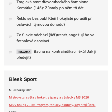
Tragická smrt dřevorubeckého šampiona
Komárka (†45): Zůstaly po něm tři děti!
Řeklo se bez bab! Kteří hokejisté porušili při
oslavách týmovou dohodu?
Ze Slavie odchází (šéf)trenér, angažují ho ve
fotbalové asociaci
Bacha na kontraindikaci léků! Jak jí
REKLAMA
předejít?
Blesk Sport
MS v hokeji 2026
Mistrovství světa v hokeji: zápasy a výsledky MS 2026
MS v hokeji 2026: Program, tabulky, skupiny, kdy hrají Češi?