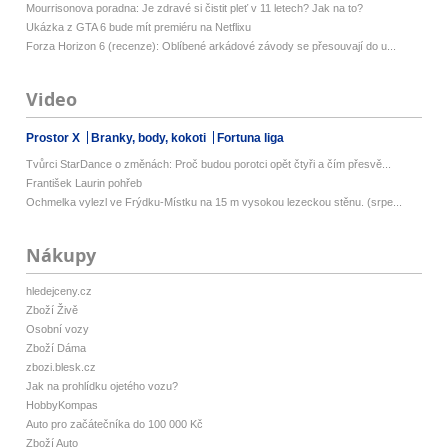
Mourrisonova poradna: Je zdravé si čistit pleť v 11 letech? Jak na to?
Ukázka z GTA 6 bude mít premiéru na Netflixu
Forza Horizon 6 (recenze): Oblíbené arkádové závody se přesouvají do u...
Video
Prostor X
Branky, body, kokoti
Fortuna liga
Tvůrci StarDance o změnách: Proč budou porotci opět čtyři a čím přesvě...
František Laurin pohřeb
Ochmelka vylezl ve Frýdku-Místku na 15 m vysokou lezeckou stěnu. (srpe...
Nákupy
hledejceny.cz
Zboží Živě
Osobní vozy
Zboží Dáma
zbozi.blesk.cz
Jak na prohlídku ojetého vozu?
HobbyKompas
Auto pro začátečníka do 100 000 Kč
Zboží Auto