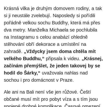
Krásná vilka je druhým domovem rodiny, a tak
si ji neustále zvelebují. Naposledy si pořídili
pořádně velkou sochu Buddhy, která má přes
dva metry. Manželka Michaela se pochlubila
na Instagramu s celou anabází ohledně
stěhování obří dekorace a umístění na
zahradě.
„Vždycky jsem doma chtěla mít
velkého Buddhu,“
připsala k videu.
„Krásnej,
začínám přemýšlet, že jeden takovej by se
hodil do Šárky,“
uvažovala nahlas nad
sochou i pro domácnost v Praze.
Ale ani na Bali není vše jen růžové. Čeští
občané musí mít pro pobyt víza a s tím jsou
spojené drobné komplikace. Časové omezení