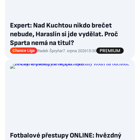
Expert: Nad Kuchtou nikdo brečet
nebude, Haraslín si jde vydělat. Proč
Sparta nemá na titul?
Chance Liga
Radek Špryňar
7. srpna 2026
15:30
Fotbalové přestupy ONLINE: hvězdný