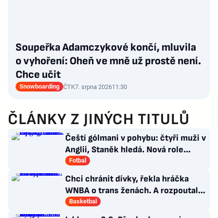
Soupeřka Adamczykové končí, mluvila
o vyhoření: Oheň ve mně už prostě není.
Chce učit
Snowboarding
ČTK
7. srpna 2026
11:30
ČLÁNKY Z JINÝCH TITULŮ
Čeští gólmani v pohybu: čtyři muži v
Anglii, Staněk hledá. Nová role
Kinského
Fotbal
Chci chránit dívky, řekla hráčka
WNBA o trans ženách. A rozpoutala
kulturní válku
Basketbal