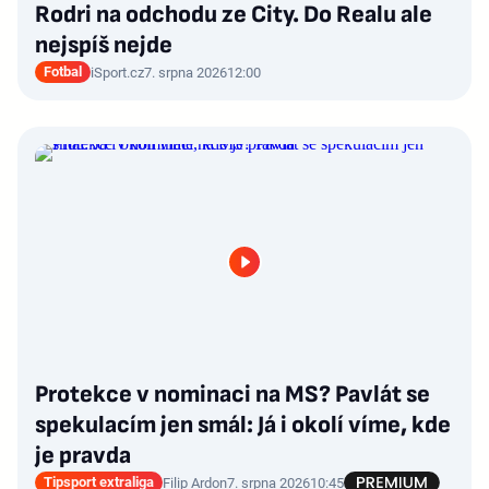
Rodri na odchodu ze City. Do Realu ale
nejspíš nejde
Fotbal
iSport.cz
7. srpna 2026
12:00
Protekce v nominaci na MS? Pavlát se
spekulacím jen smál: Já i okolí víme, kde
je pravda
Tipsport extraliga
Filip Ardon
7. srpna 2026
10:45