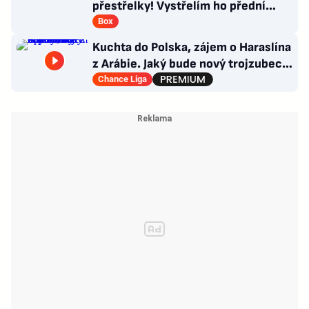
přestřelky! Vystřelím ho přední
rukou, věří influencer v senzaci
Box
Kuchta do Polska, zájem o Haraslína
z Arábie. Jaký bude nový trojzubec
Sparty a co kapitánství?
Chance Liga