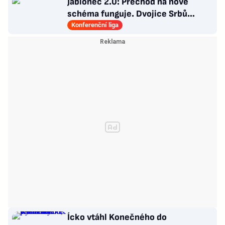
Jablonec 2.0: Přechod na nové
schéma funguje. Dvojice Srbů
klíčem k modernímu stylu
Konferenční liga
Ícko vtáhl Konečného do