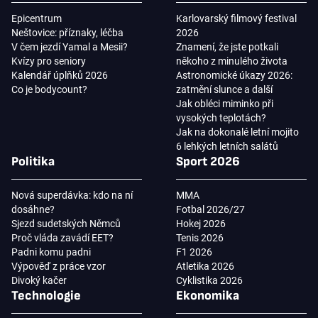
Epicentrum
Karlovarský filmový festival
Neštovice: příznaky, léčba
2026
V čem jezdí Yamal a Mesii?
Znamení, že jste potkali
Kvízy pro seniory
někoho z minulého života
Kalendář úplňků 2026
Astronomické úkazy 2026:
Co je bodycount?
zatmění slunce a další
Jak obléci miminko při
vysokých teplotách?
Jak na dokonalé letní mojito
6 lehkých letních salátů
Politika
Sport 2026
Nová superdávka: kdo na ní
MMA
dosáhne?
Fotbal 2026/27
Sjezd sudetských Němců
Hokej 2026
Proč vláda zavádí EET?
Tenis 2026
Padni komu padni
F1 2026
Výpověď z práce vzor
Atletika 2026
Divoký kačer
Cyklistika 2026
Technologie
Ekonomika