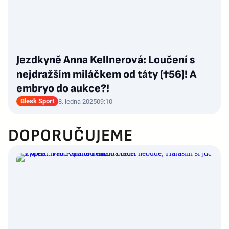
Jezdkyně Anna Kellnerová: Loučení s
nejdražším miláčkem od táty (†56)! A
embryo do aukce?!
Blesk Sport
8. ledna 2025
09:10
DOPORUČUJEME