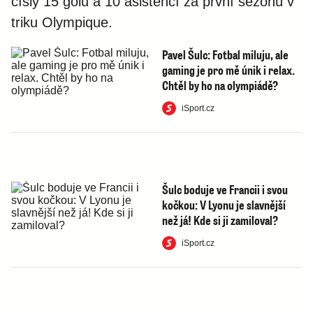
čísly 15 gólů a 10 asistencí za první sezonu v
triku Olympique.
Pavel Šulc: Fotbal miluju, ale
gaming je pro mě únik i relax.
Chtěl by ho na olympiádě?
iSport.cz
Šulc boduje ve Francii i svou
kočkou: V Lyonu je slavnější
než já! Kde si ji zamiloval?
iSport.cz