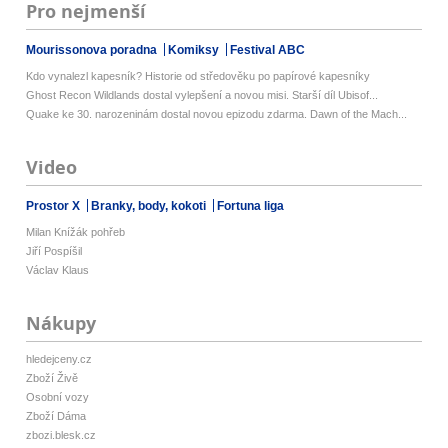
Pro nejmenší
Mourissonova poradna
Komiksy
Festival ABC
Kdo vynalezl kapesník? Historie od středověku po papírové kapesníky
Ghost Recon Wildlands dostal vylepšení a novou misi. Starší díl Ubisof...
Quake ke 30. narozeninám dostal novou epizodu zdarma. Dawn of the Mach...
Video
Prostor X
Branky, body, kokoti
Fortuna liga
Milan Knížák pohřeb
Jiří Pospíšil
Václav Klaus
Nákupy
hledejceny.cz
Zboží Živě
Osobní vozy
Zboží Dáma
zbozi.blesk.cz