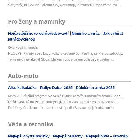
Sex, fetiš, BDSM, ale i přednášky, workshopy a market. Organizátor Pra...
Pro ženy a maminky
Nejčastější novoroční předsevzetí
Miminko a mráz
Jak vybírat
letní dovolenou
Okurková limonáda
RECEPT: Kynutý švestkový koláč s drobenkou. Klasika, se kterou zaboduj...
Tohle nikdy neříkejte! Slova, kterými rodiče dětem ubližují ze všeho n...
Auto-moto
Alko-kalkulačka
Rallye Dakar 2025
Dálniční známka 2025
MotoGP: Páteční program ve Velké Británii uzavřel rekordním časem Bezz...
Další klasická corvette s dobrými jízdními vlastnostmi? Mitsuoka znovu...
Problémy Cadillacu s brzdami souvisí podle Bottase s jejich chlazením
Věda a technika
Nejlepší chytré hodinky
Nejlepší telefony
Nejlepší VPN – srovnání