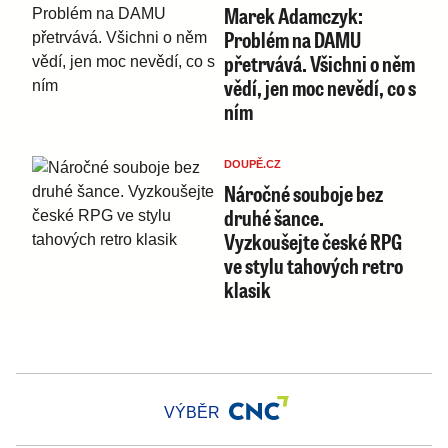
Marek Adamczyk:
Problém na DAMU
přetrvává. Všichni o něm
vědí, jen moc nevědí, co s
ním
DOUPĚ.CZ
Náročné souboje bez
druhé šance.
Vyzkoušejte české RPG
ve stylu tahových retro
klasik
VÝBĚR