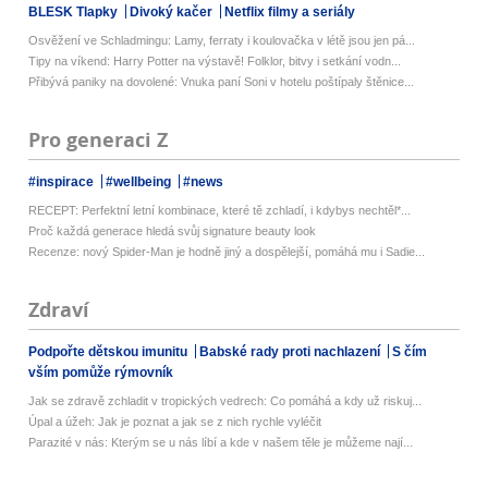
BLESK Tlapky
Divoký kačer
Netflix filmy a seriály
Osvěžení ve Schladmingu: Lamy, ferraty i koulovačka v létě jsou jen pá...
Tipy na víkend: Harry Potter na výstavě! Folklor, bitvy i setkání vodn...
Přibývá paniky na dovolené: Vnuka paní Soni v hotelu poštípaly štěnice...
Pro generaci Z
#inspirace
#wellbeing
#news
RECEPT: Perfektní letní kombinace, které tě zchladí, i kdybys nechtěl*...
Proč každá generace hledá svůj signature beauty look
Recenze: nový Spider-Man je hodně jiný a dospělejší, pomáhá mu i Sadie...
Zdraví
Podpořte dětskou imunitu
Babské rady proti nachlazení
S čím
vším pomůže rýmovník
Jak se zdravě zchladit v tropických vedrech: Co pomáhá a kdy už riskuj...
Úpal a úžeh: Jak je poznat a jak se z nich rychle vyléčit
Parazité v nás: Kterým se u nás líbí a kde v našem těle je můžeme nají...