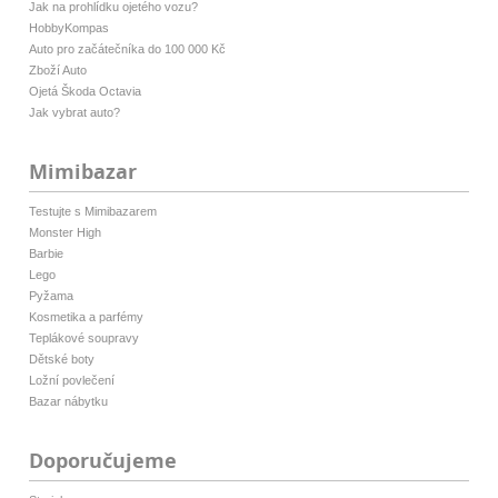
Jak na prohlídku ojetého vozu?
HobbyKompas
Auto pro začátečníka do 100 000 Kč
Zboží Auto
Ojetá Škoda Octavia
Jak vybrat auto?
Mimibazar
Testujte s Mimibazarem
Monster High
Barbie
Lego
Pyžama
Kosmetika a parfémy
Teplákové soupravy
Dětské boty
Ložní povlečení
Bazar nábytku
Doporučujeme