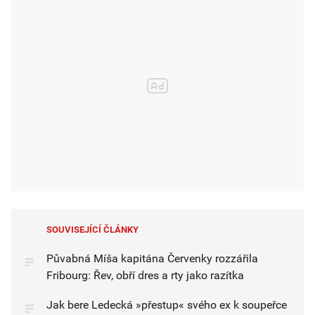
SOUVISEJÍCÍ ČLÁNKY
Půvabná Míša kapitána Červenky rozzářila
Fribourg: Řev, obří dres a rty jako razítka
Jak bere Ledecká »přestup« svého ex k soupeřce