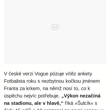
V české verzi Vogue pózuje vítěz ankety
Fotbalista roku s nezbytnou kočkou jménem
Franta za krkem, na němž nosí to, co k
úspěchu nejvíc potřebuje.
„Výkon nezačíná
na stadionu, ale v hlavě,“
říká »Šulcík« s