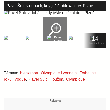
Pavel Šulc v dobách, kdy ještě oblékal dres Plzně.
14
zobrazit galerii
Témata:
blesksport
,
Olympique Lyonnais
,
Fotbalista
roku
,
Vogue
,
Pavel Šulc
,
Toužim
,
Olympique