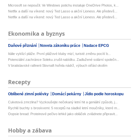
Microsoft se nepoučil. Ve Windows potichu instaluje OneDrive Photos, k...
Netflix a další na víkend: nový Ted Lasso a akční Lioness. Ale předevš...
Netflix a další na víkend: nový Ted Lasso a akční Lioness. Ale předevš...
Ekonomika a byznys
Daňové přiznání
Novela zákoníku práce
Nadace EPCG
Itálie vyklízí pláže. První plážové kluby mizí, turisté změnu pocítí b...
Potenciální zachránce Soleku zrušil nabídku. Zadlužené solární společn...
V bratislavské rafinerii Slovnaft hořela nádrž, výbuch otřásl okolím
Recepty
Oblíbené zimní polévky
Domácí pekárny
Jídlo podle horoskopu
Cuketová zmrzlina? Vyzkoušejte nečekaný letní hit a geniální způsob, j...
Rychlé buchty s broskvemi: 5 receptů na sladké letní moučníky, které m...
Oopsie bread: Proteinové pečivo lehké jako obláček zvládnete připravit...
Hobby a zábava