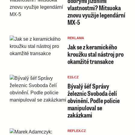
dobrými jízdními
vlastnostmi? Mitsuoka
znovu využije legendární
MX-5
REKLAMA
Jak se z keramického
kroužku stal nástroj pro
okamžité transakce
E15.CZ
Bývalý šéf Správy
železnic Svoboda čelí
obvinění. Podle policie
manipuloval se
zakázkami
REFLEX.CZ