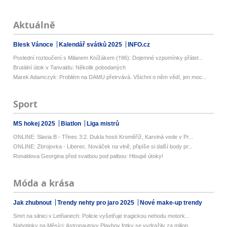
Aktuálně
Blesk Vánoce
Kalendář svátků 2025
INFO.cz
Poslední rozloučení s Milanem Knížákem (†86): Dojemné vzpomínky přátel...
Brutální útok v Tanvaldu: Několik pobodaných
Marek Adamczyk: Problém na DAMU přetrvává. Všichni o něm vědí, jen moc...
Sport
MS hokej 2025
Biatlon
Liga mistrů
ONLINE: Slavia B - Třinec 3:2. Dukla hostí Kroměříž, Karviná vede v Pr...
ONLINE: Zbrojovka - Liberec. Nováček na vlně, připíše si další body pr...
Ronaldova Georgina před svatbou pod palbou: Hloupé útoky!
Móda a krása
Jak zhubnout
Trendy nehty pro jaro 2025
Nové make-up trendy
Smrt na silnici v Letňanech: Policie vyšetřuje tragickou nehodu motork...
Nahotinky na Měsíci: Astronautovy Playboy fotky se vydražily za milion...