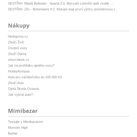
SESTŘIH: Mladá Boleslav - Sparta 2:0. Bezzubí Letenští opět ztratili. ...
SESTŘIH: Zlín - Bohemians 0:2. Klokani mají první výhru, premiérovou t...
Nákupy
hledejceny.cz
Zboží Živě
Osobní vozy
Zboží Dáma
zbozi.blesk.cz
Jak na prohlídku ojetého vozu?
HobbyKompas
Auto pro začátečníka do 100 000 Kč
Zboží Auto
Ojetá Škoda Octavia
Jak vybrat auto?
Mimibazar
Testujte s Mimibazarem
Monster High
Barbie