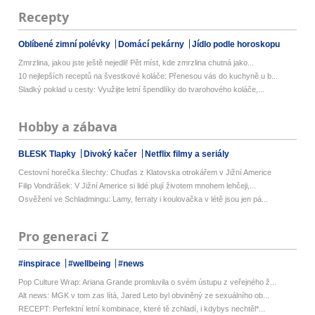
Recepty
Oblíbené zimní polévky
Domácí pekárny
Jídlo podle horoskopu
Zmrzlina, jakou jste ještě nejedli! Pět míst, kde zmrzlina chutná jako...
10 nejlepších receptů na švestkové koláče: Přenesou vás do kuchyně u b...
Sladký poklad u cesty: Využijte letní špendlíky do tvarohového koláče,...
Hobby a zábava
BLESK Tlapky
Divoký kačer
Netflix filmy a seriály
Cestovní horečka šlechty: Chuďas z Klatovska otrokářem v Jižní Americe
Filip Vondrášek: V Jižní Americe si lidé plují životem mnohem lehčeji,...
Osvěžení ve Schladmingu: Lamy, ferraty i koulovačka v létě jsou jen pá...
Pro generaci Z
#inspirace
#wellbeing
#news
Pop Culture Wrap: Ariana Grande promluvila o svém ústupu z veřejného ž...
Alt news: MGK v tom zas lítá, Jared Leto byl obviněný ze sexuálního ob...
RECEPT: Perfektní letní kombinace, které tě zchladí, i kdybys nechtěl*...