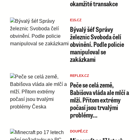
okamžité transakce
E15.CZ
Bývalý šéf Správy
železnic Svoboda čelí
obvinění. Podle policie
manipuloval se
zakázkami
REFLEX.CZ
Peče se celá země,
Babišova vláda ale mlčí a
mlží. Přitom extrémy
počasí jsou trvalými
problémy…
DOUPĚ.CZ