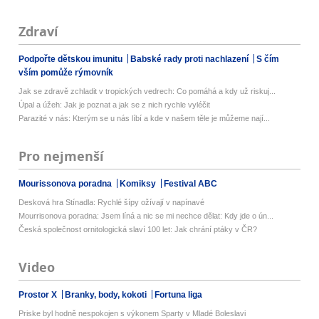
Zdraví
Podpořte dětskou imunitu
Babské rady proti nachlazení
S čím
vším pomůže rýmovník
Jak se zdravě zchladit v tropických vedrech: Co pomáhá a kdy už riskuj...
Úpal a úžeh: Jak je poznat a jak se z nich rychle vyléčit
Parazité v nás: Kterým se u nás líbí a kde v našem těle je můžeme nají...
Pro nejmenší
Mourissonova poradna
Komiksy
Festival ABC
Desková hra Stínadla: Rychlé šípy ožívají v napínavé
Mourrisonova poradna: Jsem líná a nic se mi nechce dělat: Kdy jde o ún...
Česká společnost ornitologická slaví 100 let: Jak chrání ptáky v ČR?
Video
Prostor X
Branky, body, kokoti
Fortuna liga
Priske byl hodně nespokojen s výkonem Sparty v Mladé Boleslavi