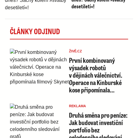
desetiletí«!
ČLÁNKY ODJINUD
ŽIVĚ.CZ
První kombinovaný
výsadek robotů
v dějinách válečnictví.
Operace na Kinburské
kose připomínala…
REKLAMA
Druhá směna pro peníze:
Jak budovat investiční
portfolio bez
celodenního sledování