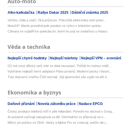
Auto-moto
Alko-kalkulačka
Rallye Dakar 2025
Dálniční známka 2025
Výhřev, čidla a stačí, říká průzkum. Pokročilá elektronika není priori...
MotoGP: Martin proměnil pole position ve výhru v britském sprintu
Câmara se vyjádřil ke spekulacím, které ho pojí se sedačkou u Haasu
Věda a technika
Nejlepší chytré hodinky
Nejlepší telefony
Nejlepší VPN – srovnání
O2 má nový dětský tarif, kde se data nezastaví. Pořídit ho mohou rodič...
Vybíráme nejlepší herní adaptace Pána prstenů. Moderní pecky i histori...
Tuto dopravní značku Češi neznají. Její ignorování vás vyjde na pět ti...
Ekonomika a byznys
Daňové přiznání
Novela zákoníku práce
Nadace EPCG
Český prodejce telefonů míří k pěti miliardám. Pomohl mu obchod s Goog...
AI asistenti začínají nakupovat za lidi. Obchodníci se připravují na n...
Měsíc po požáru ve Zlíně. Vasky a Alpine Pro se zotavují, potíže ale j...