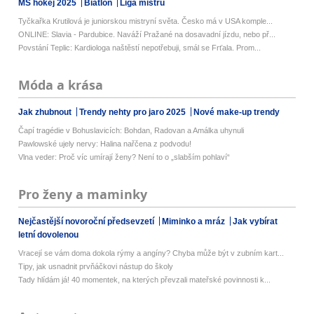
MS hokej 2025
Biatlon
Liga mistrů
Tyčkařka Krutilová je juniorskou mistryní světa. Česko má v USA komple...
ONLINE: Slavia - Pardubice. Naváží Pražané na dosavadní jízdu, nebo př...
Povstání Teplic: Kardiologa naštěstí nepotřebuji, smál se Frťala. Prom...
Móda a krása
Jak zhubnout
Trendy nehty pro jaro 2025
Nové make-up trendy
Čapí tragédie v Bohuslavicích: Bohdan, Radovan a Amálka uhynuli
Pawlowské ujely nervy: Halina nařčena z podvodu!
Vlna veder: Proč víc umírají ženy? Není to o „slabším pohlaví“
Pro ženy a maminky
Nejčastější novoroční předsevzetí
Miminko a mráz
Jak vybírat
letní dovolenou
Vracejí se vám doma dokola rýmy a angíny? Chyba může být v zubním kart...
Tipy, jak usnadnit prvňáčkovi nástup do školy
Tady hlídám já! 40 momentek, na kterých převzali mateřské povinnosti k...