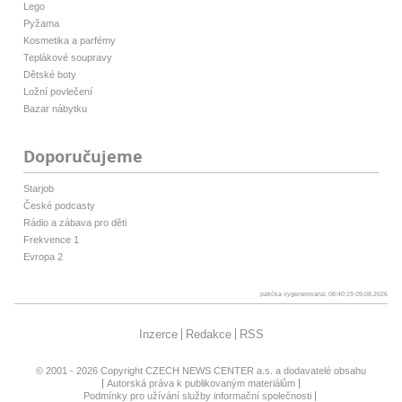
Lego
Pyžama
Kosmetika a parfémy
Teplákové soupravy
Dětské boty
Ložní povlečení
Bazar nábytku
Doporučujeme
Starjob
České podcasty
Rádio a zábava pro děti
Frekvence 1
Evropa 2
patička vygenerovaná: 08:40:19 09.08.2026
Inzerce
Redakce
RSS
© 2001 - 2026 Copyright
CZECH NEWS CENTER a.s.
a dodavatelé obsahu
Autorská práva k publikovaným materiálům
Podmínky pro užívání služby informační společnosti