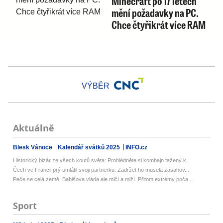
Minecraft po 17 letech
mění požadavky na PC.
Chce čtyřikrát více RAM
VÝBĚR
Aktuálně
Blesk Vánoce
Kalendář svátků 2025
INFO.cz
Historický bizár ze všech koutů světa: Prohlédněte si kombajn tažený k...
Čech ve Francii prý umlátil svoji partnerku: Zadržet ho musela zásahov...
Peče se celá země, Babišova vláda ale mlčí a mlží. Přitom extrémy poča...
Sport