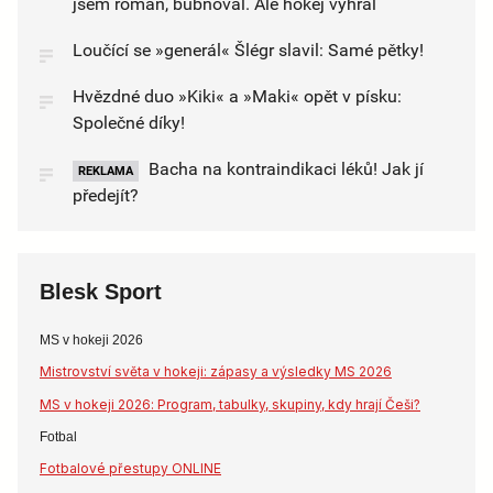
jsem román, bubnoval. Ale hokej vyhrál
Loučící se »generál« Šlégr slavil: Samé pětky!
Hvězdné duo »Kiki« a »Maki« opět v písku:
Společné díky!
Bacha na kontraindikaci léků! Jak jí
REKLAMA
předejít?
Blesk Sport
MS v hokeji 2026
Mistrovství světa v hokeji: zápasy a výsledky MS 2026
MS v hokeji 2026: Program, tabulky, skupiny, kdy hrají Češi?
Fotbal
Fotbalové přestupy ONLINE