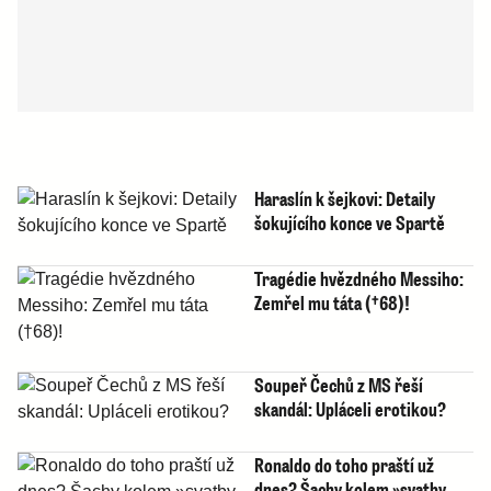
Haraslín k šejkovi: Detaily
šokujícího konce ve Spartě
Tragédie hvězdného Messiho:
Zemřel mu táta (†68)!
Soupeř Čechů z MS řeší
skandál: Upláceli erotikou?
Ronaldo do toho praští už
dnes? Šachy kolem »svatby