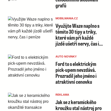
grafů
MOBILMANIA.CZ
Využijte Waze naplno s
těmito 30 tipy a triky,
které vám při každé
jízdě ušetří nervy, čas i…
AUTO NOVINKY
Ford to s elektrickým
pick-upem nevzdává.
Prozradil jeho jméno i
atraktivní cenovku
REKLAMA
Jak se z keramického
kroužku stal nástroj pro