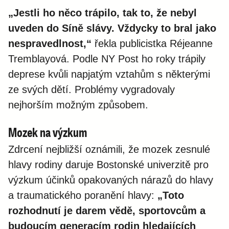
„Jestli ho něco trápilo, tak to, že nebyl
uveden do Síně slávy. Vždycky to bral jako
nespravedlnost,“
řekla publicistka Réjeanne
Tremblayová. Podle NY Post ho roky trápily
deprese kvůli napjatým vztahům s některými
ze svých dětí. Problémy vygradovaly
nejhorším možným způsobem.
Mozek na výzkum
Zdrcení nejbližší oznámili, že mozek zesnulé
hlavy rodiny daruje Bostonské univerzitě pro
výzkum účinků opakovaných nárazů do hlavy
a traumatického poranění hlavy:
„Toto
rozhodnutí je darem vědě, sportovcům a
budoucím generacím rodin hledajících