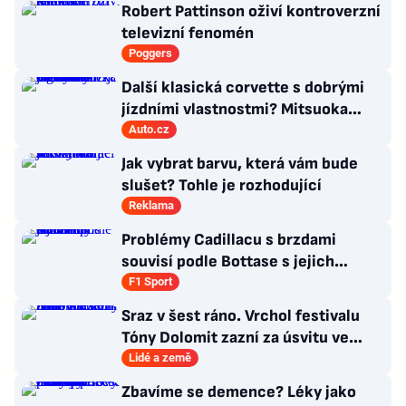
Robert Pattinson oživí kontroverzní
televizní fenomén
Poggers
Další klasická corvette s dobrými
jízdními vlastnostmi? Mitsuoka
znovu využije legendární MX-5
Auto.cz
Jak vybrat barvu, která vám bude
slušet? Tohle je rozhodující
Reklama
Problémy Cadillacu s brzdami
souvisí podle Bottase s jejich
chlazením
F1 Sport
Sraz v šest ráno. Vrchol festivalu
Tóny Dolomit zazní za úsvitu ve
3000 metrech
Lidé a země
Zbavíme se demence? Léky jako