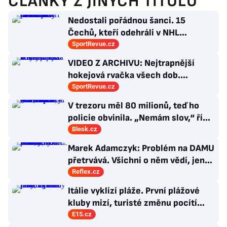
ČLÁNKY Z JINÝCH TITULŮ
Nedostali pořádnou šanci. 15
Čechů, kteří odehráli v NHL
maximálně dva zápasy
SportRevue.cz
VIDEO Z ARCHIVU: Nejtrapnější
hokejová rvačka všech dob.
Nepadla v ní ani rána
SportRevue.cz
V trezoru měl 80 milionů, teď ho
policie obvinila. „Nemám slov,“ říká
exšéf Správy železnic
Blesk.cz
Marek Adamczyk: Problém na DAMU
přetrvává. Všichni o něm vědí, jen
moc nevědí, co s ním
Reflex.cz
Itálie vyklízí pláže. První plážové
kluby mizí, turisté změnu pocítí
brzy
E15.cz