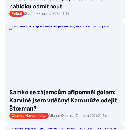
nabídku odmítnout
Fotbal
iSport.cz
7. srpna 2026
21:19
Samko se zájemcům připomněl gólem:
Karviné jsem vděčný! Kam může odejít
Štorman?
Chance Národní Liga
Michal Kvasnica
7. srpna 2026
21:36