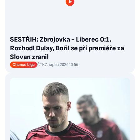
SESTŘIH: Zbrojovka - Liberec 0:1.
Rozhodl Dulay, Bořil se při premiéře za
Slovan zranil
Chance Liga
ČTK
7. srpna 2026
20:56