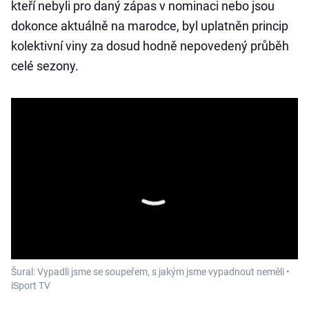
kteří nebyli pro daný zápas v nominaci nebo jsou
dokonce aktuálně na marodce, byl uplatněn princip
kolektivní viny za dosud hodně nepovedený průběh
celé sezony.
Šural: Vypadli jsme se soupeřem, s jakým jsme vypadnout neměli •
iSport TV