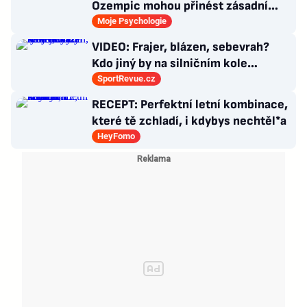
Ozempic mohou přinést zásadní
průlom v léčbě Alzheimerovy
Moje Psychologie
choroby
VIDEO: Frajer, blázen, sebevrah?
Kdo jiný by na silničním kole
dokázal tyhle triky?
SportRevue.cz
RECEPT: Perfektní letní kombinace,
které tě zchladí, i kdybys nechtěl*a
HeyFomo