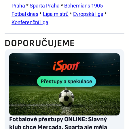
Praha
*
Sparta Praha
*
Bohemians 1905
Fotbal dnes
*
Liga mistrů
*
Evropská liga
*
Konferenční liga
DOPORUČUJEME
Fotbalové přestupy ONLINE: Slavný
klub chce Mercada, Sparta ale měla