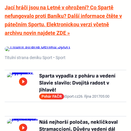
Jací hráči jsou na Letné v ohrožení? Co Spartě
nefungovalo proti Baníku? Další informace čtěte v
pátečním Sportu. Elektronickou verzi včetně
archivu novin najdete ZDE »
Titulní strana deníku Sport • Sport
Sparta vypadla z poháru a vedení
Slavie slavilo: Dvojitá radost v
Jihlavě!
Pohár FAČR
iSport.cz
26. října 2017
05:00
Náš nejhorší poločas, nekličkoval
Stramaccioni. Důvěru vedení dál