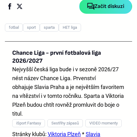
Začít diskuzi
fotbal
sport
sparta
HET liga
Chance Liga - první fotbalová liga
2026/2027
Nejvyšší česká liga bude i v sezoně 2026/27
nést název
Chance Liga
. Prvenství
obhajuje
Slavia Praha
a je největším favoritem
na vítězství i v tomto ročníku. Sparta a Viktoria
Plzeň budou chtít rovněž promluvit do boje o
titul.
iSport Fantasy
Sestřihy zápasů
VIDEO momenty
Stránky klubů:
Viktoria Plzeň
*
Slavia