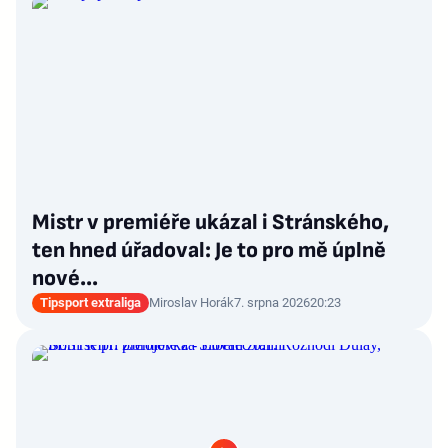
Mistr v premiéře ukázal i Stránského,
ten hned úřadoval: Je to pro mě úplně
nové…
Tipsport extraliga
Miroslav Horák
7. srpna 2026
20:23