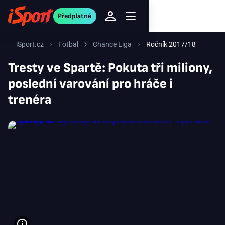
Předplatné
iSport.cz
Fotbal
Chance Liga
Ročník 2017/18
Tresty ve Spartě: Pokuta tři miliony,
poslední varování pro hráče i
trenéra