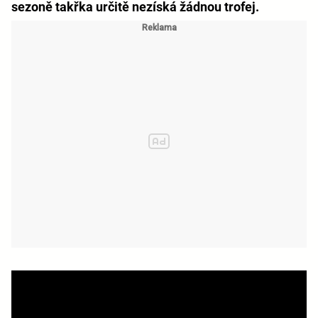
sezoně takřka určitě nezíská žádnou trofej.