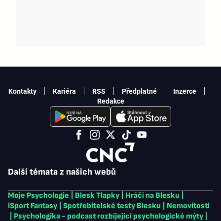
Kontakty
Kariéra
RSS
Předplatné
Inzerce
Redakce
Další témata z našich webů
Moje Psychologie
|
Blesk Tlapky
|
Hráči na Blesku
|
iSport Fantasy
|
Spotřebitelské testy Blesku
|
Nemovitosti
|
Psychologika - podcast rozbíjející psychologické mýty
|