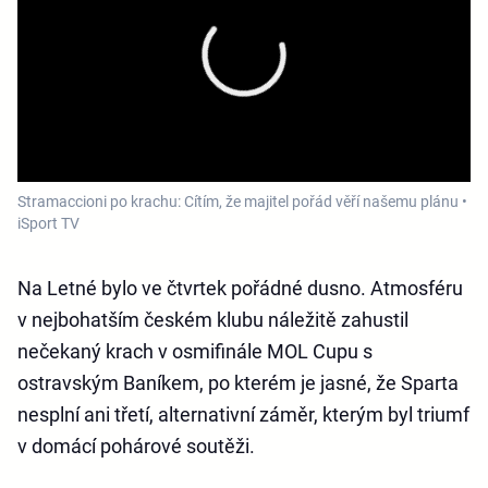
Stramaccioni po krachu: Cítím, že majitel pořád věří našemu plánu •
iSport TV
Na Letné bylo ve čtvrtek pořádné dusno. Atmosféru
v nejbohatším českém klubu náležitě zahustil
nečekaný krach v osmifinále MOL Cupu s
ostravským Baníkem, po kterém je jasné, že Sparta
nesplní ani třetí, alternativní záměr, kterým byl triumf
v domácí pohárové soutěži.