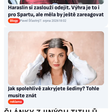
Haraslín si zaslouží odejít. Výhra je to i
pro Spartu, ale měla by ještě zareagovat
Blogy
Pavel Šťastný
7. srpna 2026
18:02
Jak spolehlivě zakryjete šediny? Tohle
musíte znát
reklama