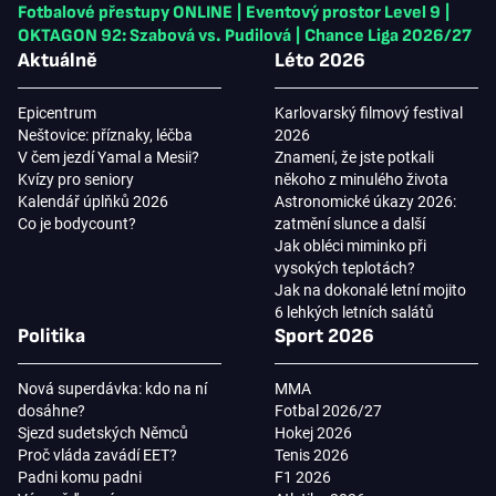
Fotbalové přestupy ONLINE
|
Eventový prostor Level 9
|
OKTAGON 92: Szabová vs. Pudilová
|
Chance Liga 2026/27
Aktuálně
Léto 2026
Epicentrum
Karlovarský filmový festival
Neštovice: příznaky, léčba
2026
V čem jezdí Yamal a Mesii?
Znamení, že jste potkali
Kvízy pro seniory
někoho z minulého života
Kalendář úplňků 2026
Astronomické úkazy 2026:
Co je bodycount?
zatmění slunce a další
Jak obléci miminko při
vysokých teplotách?
Jak na dokonalé letní mojito
6 lehkých letních salátů
Politika
Sport 2026
Nová superdávka: kdo na ní
MMA
dosáhne?
Fotbal 2026/27
Sjezd sudetských Němců
Hokej 2026
Proč vláda zavádí EET?
Tenis 2026
Padni komu padni
F1 2026