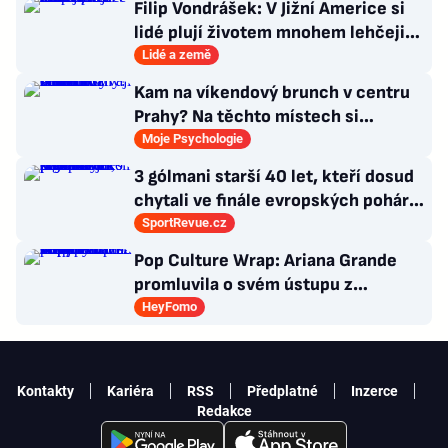
Filip Vondrášek: V Jižní Americe si
lidé plují životem mnohem lehčeji,
věci tolik neřeší
Lidé a země
Kam na víkendový brunch v centru
Prahy? Na těchto místech si
dlouhou snídani užívají i místní
Moje Psychologie
3 gólmani starší 40 let, kteří dosud
chytali ve finále evropských pohárů.
Všichni odešli ze hřiště jako
SportRevue.cz
poražení
Pop Culture Wrap: Ariana Grande
promluvila o svém ústupu z
veřejného života a Sophia z
HeyFomo
KATSEYE si dává pauzu od skupiny
Kontakty
Kariéra
RSS
Předplatné
Inzerce
Redakce