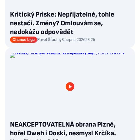
Kritický Priske: Nepřijatelné, tohle
nestačí. Změny? Omlouvám se,
nedokážu odpovědět
Chance Liga
Pavel Šťastný
8. srpna 2026
23:26
NEAKCEPTOVATELNÁ obrana Plzně,
hořel Dweh i Doski, nesmysl Krčíka.