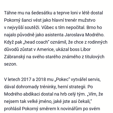
Táhne mu na šedesátku a teprve loni v létě dostal
Pokorný šanci vést jako hlavní trenér mužstvo
v nejvyšší soutěži. Vůbec s tím nepočítal. Brno ho
najalo původně jako asistenta Jaroslava Modrého.
Když pak „head coach“ oznámil, že chce z rodinných
důvodů zůstat v Americe, ukázal boss Libor
Zábranský na svého starého známého z titulových
sezon.
V letech 2017 a 2018 mu „Pokec“ vytvářel servis,
dával dohromady tréninky, herní strategii. Po
Modrého abdikaci dostal na hrb celý tým. „Vím, že
nejsem tak velké jméno, jaké jste asi čekali,“
prohlásil Pokorný směrem k novinářům po svém