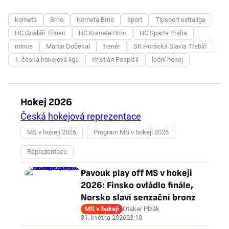
kometa
Brno
Kometa Brno
sport
Tipsport extraliga
HC Oceláři Třinec
HC Kometa Brno
HC Sparta Praha
mince
Martin Dočekal
trenér
SK Horácká Slavia Třebíč
1. česká hokejová liga
Kristián Pospíšil
lední hokej
Hokej 2026
Česká hokejová reprezentace
MS v hokeji 2026
Program MS v hokeji 2026
Reprezentace
Pavouk play off MS v hokeji
2026: Finsko ovládlo finále,
Norsko slaví senzační bronz
MS v hokeji
Otakar Plzák
31. května 2026
23:10