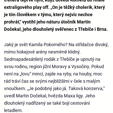
extraligového play off. „On je těžký cholerik, který
je tím člověkem v týmu, který nejvíc nechce
prohrát,“ vystihl jeho náturu útočník Martin
Dočekal, jeho dlouholetý svěřenec z Třebíče i Brna.
Jaký je svět Kamila Pokorného? Na střídačce divoký,
mimo hokejové arény nesmírně klidný.
Sedmapadesátiletý rodák z Třebíče je upnutý na
svou rodinu, region jižní Moravy a Vysočiny. Pokud
není na „lovu“ mincí, zajde na ryby, na houby, moc
rád tráví čas se svými nejbližšími v čele s malým
vnoučkem. „Je podobný jako já. Taková konzerva,“
uvedl Martin Dočekal, hvězda Maxa ligy. Jeho
dlouholetý nadřízený se také bojí cestování
letadlem.