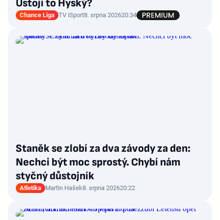
Ustojí to Hyský?
Chance Liga
TV iSport
8. srpna 2026
20:34
Staněk se zlobí za dva závody za den:
Nechci být moc sprostý. Chybí nám
styčný důstojník
Atletika
Martin Hašek
8. srpna 2026
20:22