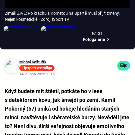
Zimák ŽIVĚ: Po krachu s Kometou na Spartě musí přijít změny.
Nejen kosmetické
• Zdroj: iSport TV
31
Fotogalerie
Michal Koštuřík
0
Tipsport extraliga
14. dubna 2025
20:15
Když budete mít štěstí, potkáte ho v lese
s detektorem kovu, jak šmejdí po zemi. Kamil
Pokorný (57) uniká od hokeje hledáním starých
mincí, navštěvuje i sběratelské burzy. Nevěděli jste
to? Není divu, širší veřejnost objevuje emotivního
trenéra teprve nyní, když dovedl Kometu do finále