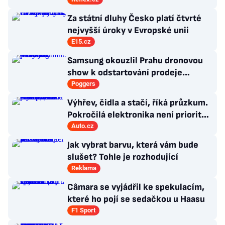
burzu?
Za státní dluhy Česko platí čtvrté
nejvyšší úroky v Evropské unii
E15.cz
Samsung okouzlil Prahu dronovou
show k odstartování prodeje
nových produktů
Poggers
Výhřev, čidla a stačí, říká průzkum.
Pokročilá elektronika není prioritou
zákazníků
Auto.cz
Jak vybrat barvu, která vám bude
slušet? Tohle je rozhodující
Reklama
Câmara se vyjádřil ke spekulacím,
které ho pojí se sedačkou u Haasu
F1 Sport