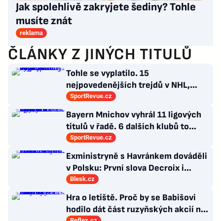
Jak spolehlivě zakryjete šediny? Tohle
musíte znát
reklama
ČLÁNKY Z JINÝCH TITULŮ
Tohle se vyplatilo. 15
nejpovedenějších trejdů v NHL,
které byly upečeny na poslední
SportRevue.cz
chvíli
Bayern Mnichov vyhrál 11 ligových
titulů v řadě. 6 dalších klubů to
zvládlo také, některé i víckrát
SportRevue.cz
Exministryně s Havránkem dováděli
v Polsku: První slova Decroix i
Havránkové!
Blesk.cz
Hra o letiště. Proč by se Babišovi
hodilo dát část ruzyňských akcií na
Reflex.cz