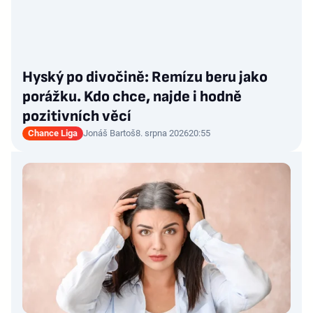
Hyský po divočině: Remízu beru jako
porážku. Kdo chce, najde i hodně
pozitivních věcí
Chance Liga
Jonáš Bartoš
8. srpna 2026
20:55