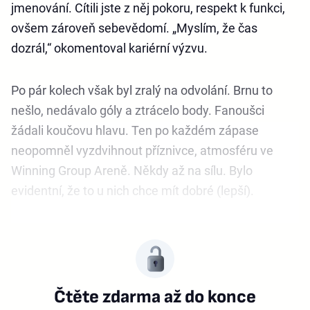
jmenování. Cítili jste z něj pokoru, respekt k funkci,
ovšem zároveň sebevědomí. „Myslím, že čas
dozrál,“ okomentoval kariérní výzvu.
Po pár kolech však byl zralý na odvolání. Brnu to
nešlo, nedávalo góly a ztrácelo body. Fanoušci
žádali koučovu hlavu. Ten po každém zápase
neopomněl vyzdvihnout příznivce, atmosféru ve
Winning Group Areně. Někdy až na sílu. Bylo
evidentní, že to u nich chce mít dobré (lepší).
Čtěte zdarma až do konce