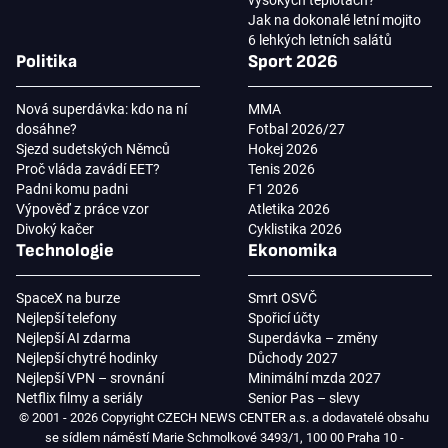
Jak na dokonalé letní mojito
6 lehkých letních salátů
Politika
Sport 2026
Nová superdávka: kdo na ní
MMA
dosáhne?
Fotbal 2026/27
Sjezd sudetských Němců
Hokej 2026
Proč vláda zavádí EET?
Tenis 2026
Padni komu padni
F1 2026
Výpověď z práce vzor
Atletika 2026
Divoký kačer
Cyklistika 2026
Technologie
Ekonomika
SpaceX na burze
Smrt OSVČ
Nejlepší telefony
Spořicí účty
Nejlepší AI zdarma
Superdávka – změny
Nejlepší chytré hodinky
Důchody 2027
Nejlepší VPN – srovnání
Minimální mzda 2027
Netflix filmy a seriály
Senior Pas – slevy
© 2001 - 2026 Copyright CZECH NEWS CENTER a.s. a dodavatelé obsahu
se sídlem náměstí Marie Schmolkové 3493/1, 100 00 Praha 10 -