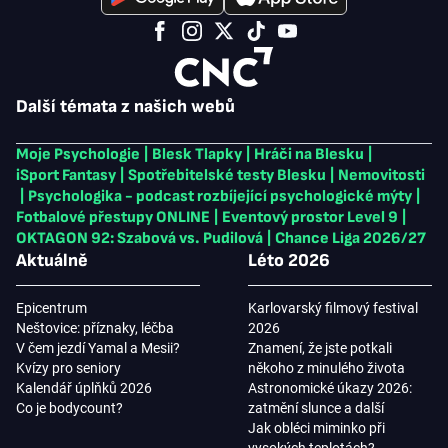
Další témata z našich webů
Moje Psychologie
|
Blesk Tlapky
|
Hráči na Blesku
|
iSport Fantasy
|
Spotřebitelské testy Blesku
|
Nemovitosti
|
Psychologika - podcast rozbíjející psychologické mýty
|
Fotbalové přestupy ONLINE
|
Eventový prostor Level 9
|
OKTAGON 92: Szabová vs. Pudilová
|
Chance Liga 2026/27
Aktuálně
Léto 2026
Epicentrum
Karlovarský filmový festival
Neštovice: příznaky, léčba
2026
V čem jezdí Yamal a Mesii?
Znamení, že jste potkali
Kvízy pro seniory
někoho z minulého života
Kalendář úplňků 2026
Astronomické úkazy 2026:
Co je bodycount?
zatmění slunce a další
Jak obléci miminko při
vysokých teplotách?