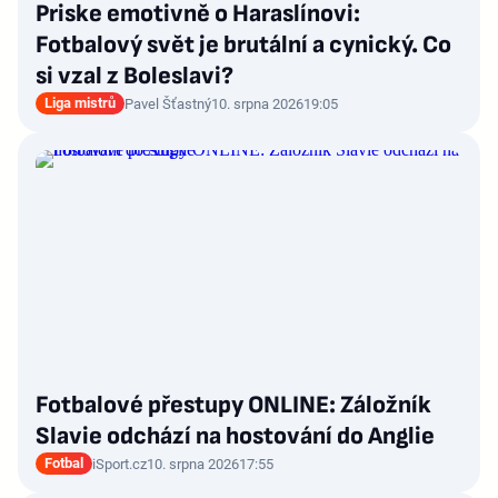
Priske emotivně o Haraslínovi:
Fotbalový svět je brutální a cynický. Co
si vzal z Boleslavi?
Liga mistrů
Pavel Šťastný
10. srpna 2026
19:05
Fotbalové přestupy ONLINE: Záložník
Slavie odchází na hostování do Anglie
Fotbal
iSport.cz
10. srpna 2026
17:55