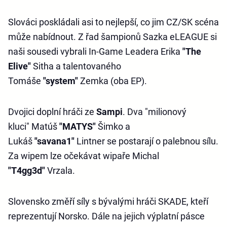
Slováci poskládali asi to nejlepší, co jim CZ/SK scéna
může nabídnout. Z řad šampionů Sazka eLEAGUE si
naši sousedi vybrali In-Game Leadera Erika
"The
Elive"
Sitha a talentovaného
Tomáše
"system"
Zemka (oba EP).
Dvojici doplní hráči ze
Sampi
. Dva "milionový
kluci" Matúš
"MATYS"
Šimko a
Lukáš
"savana1"
Lintner se postarají o palebnou sílu.
Za wipem lze očekávat wipaře Michal
"T4gg3d"
Vrzala.
Slovensko změří síly s bývalými hráči SKADE, kteří
reprezentují Norsko. Dále na jejich výplatní pásce