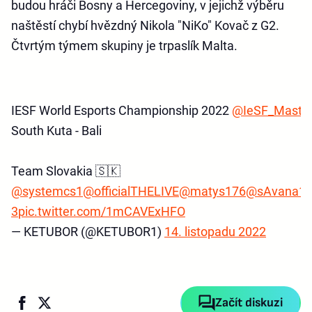
budou hráči Bosny a Hercegoviny, v jejichž výběru
naštěstí chybí hvězdný Nikola "NiKo" Kovač z G2.
Čtvrtým týmem skupiny je trpaslík Malta.
IESF World Esports Championship 2022
@IeSF_Maste
South Kuta - Bali
Team Slovakia 🇸🇰
@systemcs1
@officialTHELIVE
@matys176
@sAvana1_
3
pic.twitter.com/1mCAVExHFO
— KETUBOR (@KETUBOR1)
14. listopadu 2022
Začít diskuzi