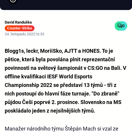
David Randuška
0
Counter-Strike
24. listopadu 2022
16:35
Blogg1s, leckr, MoriiSko, AJTT a HONES. To je
pětice, která byla povolána plnit reprezentační
povinnosti na světový šampionát v CS:GO na Bali. V
offline kvalifikaci IESF World Esports
Championship 2022 se představí 13 týmů - tři z
nich postoupí do hlavní fáze turnaje. "Do zbraně"
půjdou Češi poprvé 2. prosince. Slovensko na MS
poskládalo jeden z nejsilnějších týmů.
Manažer národního týmu Štěpán Mach si vzal ze