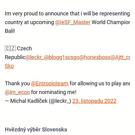
Im very proud to announce that i will be representing 
country at upcoming
@IeSF_Master
World Championsh
Bali!
🇨🇿 Czech
Republic
@leckr_
@blogg1scsgo
@honesboss
@Ajtt_cs
@
Sko
Thank you
@Entropiqteam
for allowing us to play and
@im_ecoo
for nominating me!
— Michal Kadlíček (@leckr_)
23. listopadu 2022
Hvězdný výběr Slovenska