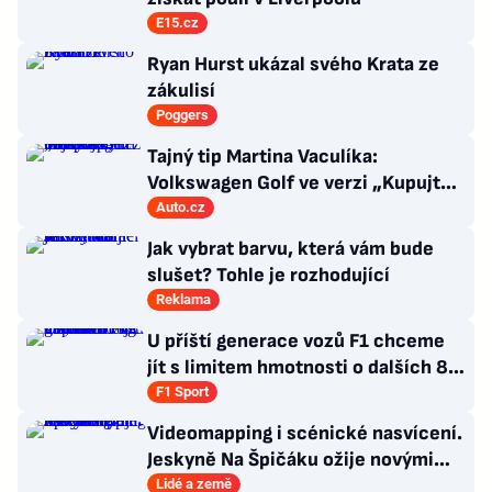
E15.cz
Ryan Hurst ukázal svého Krata ze
zákulisí
Poggers
Tajný tip Martina Vaculíka:
Volkswagen Golf ve verzi „Kupujte,
než ho zakážou“
Auto.cz
Jak vybrat barvu, která vám bude
slušet? Tohle je rozhodující
Reklama
U příští generace vozů F1 chceme
jít s limitem hmotnosti o dalších 80
kg níž, tvrdí FIA
F1 Sport
Videomapping i scénické nasvícení.
Jeskyně Na Špičáku ožije novými
technologiemi
Lidé a země