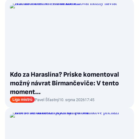
Kdo za Haraslína? Priske komentoval
možný návrat Birmančeviče: V tento
moment...
Liga mistrů
Pavel Šťastný
10. srpna 2026
17:45