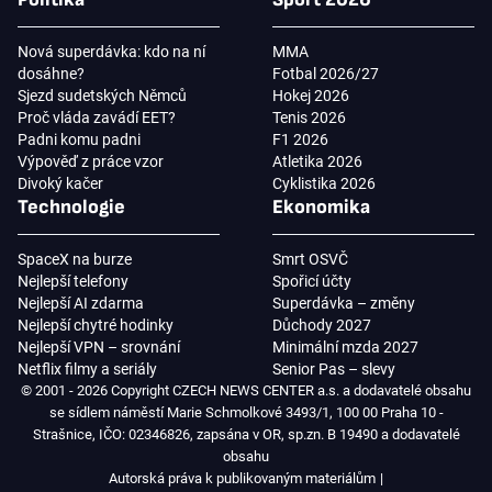
Nová superdávka: kdo na ní
MMA
dosáhne?
Fotbal 2026/27
Sjezd sudetských Němců
Hokej 2026
Proč vláda zavádí EET?
Tenis 2026
Padni komu padni
F1 2026
Výpověď z práce vzor
Atletika 2026
Divoký kačer
Cyklistika 2026
Technologie
Ekonomika
SpaceX na burze
Smrt OSVČ
Nejlepší telefony
Spořicí účty
Nejlepší AI zdarma
Superdávka – změny
Nejlepší chytré hodinky
Důchody 2027
Nejlepší VPN – srovnání
Minimální mzda 2027
Netflix filmy a seriály
Senior Pas – slevy
© 2001 - 2026 Copyright CZECH NEWS CENTER a.s. a dodavatelé obsahu
se sídlem náměstí Marie Schmolkové 3493/1, 100 00 Praha 10 -
Strašnice, IČO: 02346826, zapsána v OR, sp.zn. B 19490 a dodavatelé
obsahu
Autorská práva k publikovaným materiálům