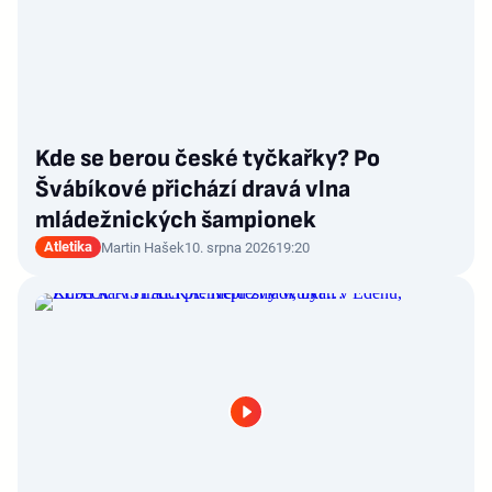
Kde se berou české tyčkařky? Po
Švábíkové přichází dravá vlna
mládežnických šampionek
Atletika
Martin Hašek
10. srpna 2026
19:20