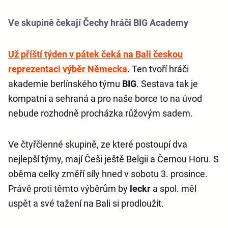
Ve skupině čekají Čechy hráči BIG Academy
Už příští týden v pátek čeká na Bali českou
reprezentaci výběr Německa
. Ten tvoří hráči
akademie berlínského týmu
BIG
. Sestava tak je
kompatní a sehraná a pro naše borce to na úvod
nebude rozhodně procházka růžovým sadem.
Ve čtyřčlenné skupině, ze které postoupí dva
nejlepší týmy, mají Češi ještě Belgii a Černou Horu. S
oběma celky změří síly hned v sobotu 3. prosince.
Právě proti těmto výběrům by
leckr
a spol. měl
uspět a své tažení na Bali si prodloužit.