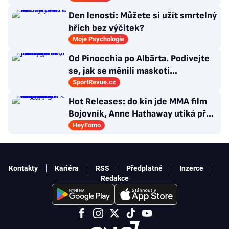
Den lenosti: Můžete si užít smrtelný
hřích bez výčitek?
Moje Psychologie
Od Pinocchia po Albärta. Podívejte
se, jak se měnili maskoti
fotbalového mistrovství Evropy
SportRevue.cz
Hot Releases: do kin jde MMA film
Bojovník, Anne Hathaway utíká před
dinosaury a KATSEYE dává ven tři
HeyFomo
songy
Kontakty
Kariéra
RSS
Předplatné
Inzerce
Redakce