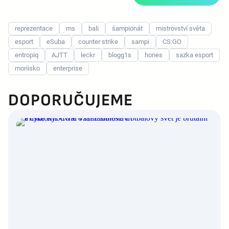
reprezentace
ms
bali
šampionát
mistrovství světa
esport
eSuba
counter strike
sampi
CS:GO
entropiq
AJTT
leckr
blogg1s
hones
sazka esport
moriisko
enterprise
DOPORUČUJEME