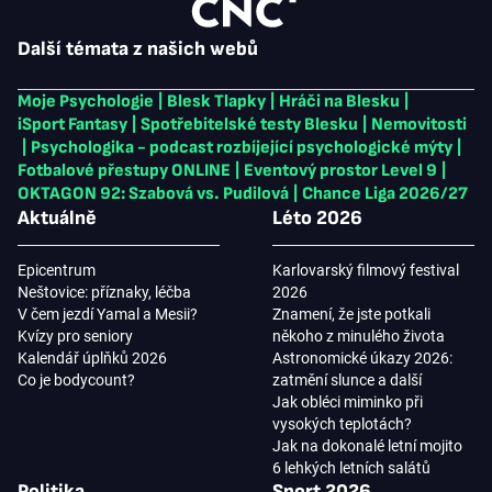
Další témata z našich webů
Moje Psychologie
|
Blesk Tlapky
|
Hráči na Blesku
|
iSport Fantasy
|
Spotřebitelské testy Blesku
|
Nemovitosti
|
Psychologika - podcast rozbíjející psychologické mýty
|
Fotbalové přestupy ONLINE
|
Eventový prostor Level 9
|
OKTAGON 92: Szabová vs. Pudilová
|
Chance Liga 2026/27
Aktuálně
Léto 2026
Epicentrum
Karlovarský filmový festival
Neštovice: příznaky, léčba
2026
V čem jezdí Yamal a Mesii?
Znamení, že jste potkali
Kvízy pro seniory
někoho z minulého života
Kalendář úplňků 2026
Astronomické úkazy 2026:
Co je bodycount?
zatmění slunce a další
Jak obléci miminko při
vysokých teplotách?
Jak na dokonalé letní mojito
6 lehkých letních salátů
Politika
Sport 2026