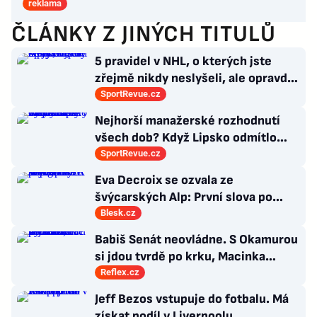
reklama
ČLÁNKY Z JINÝCH TITULŮ
5 pravidel v NHL, o kterých jste
zřejmě nikdy neslyšeli, ale opravdu
platí
SportRevue.cz
Nejhorší manažerské rozhodnutí
všech dob? Když Lipsko odmítlo
Vardyho. Prý byl už starý
SportRevue.cz
Eva Decroix se ozvala ze
švýcarských Alp: První slova po
provalení románku s kolegou
Blesk.cz
Babiš Senát neovládne. S Okamurou
si jdou tvrdě po krku, Macinka
vycouval
Reflex.cz
Jeff Bezos vstupuje do fotbalu. Má
získat podíl v Liverpoolu