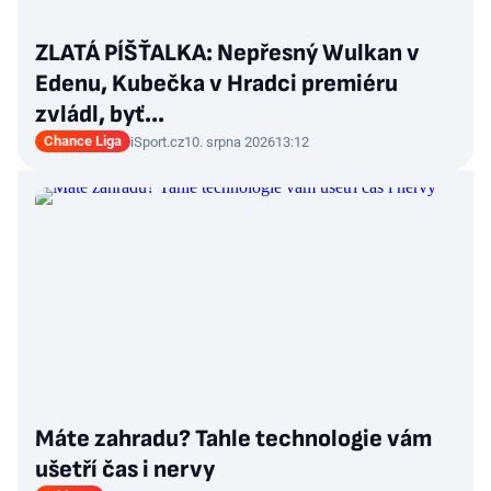
ZLATÁ PÍŠŤALKA: Nepřesný Wulkan v
Edenu, Kubečka v Hradci premiéru
zvládl, byť…
Chance Liga
iSport.cz
10. srpna 2026
13:12
Máte zahradu? Tahle technologie vám
ušetří čas i nervy