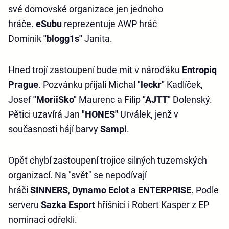
své domovské organizace jen jednoho
hráče.
eSubu
reprezentuje AWP hráč
Dominik
"blogg1s"
Janita.
Hned trojí zastoupení bude mít v nároďáku
Entropiq
Prague
. Pozvánku přijali Michal
"leckr"
Kadlíček,
Josef
"MoriiSko"
Maurenc a Filip
"AJTT"
Dolenský.
Pětici uzavírá Jan
"HONES"
Urválek, jenž v
současnosti hájí barvy
Sampi
.
Opět chybí zastoupení trojice silných tuzemských
organizací. Na "svět" se nepodívají
hráči
SINNERS
,
Dynamo Eclot
a
ENTERPRISE
. Podle
serveru
Sazka Esport
hříšníci i Robert Kasper z EP
nominaci odřekli.