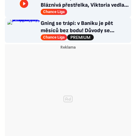
Bláznivá přestřelka, Viktoria vedla o
tři góly. Krčíkova červená
Chance Liga
Gning se trápí: v Baníku je pět
měsíců bez bodu! Důvody se
opakují u tří trenérů
Chance Liga