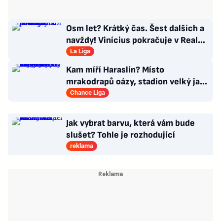
Osm let? Krátký čas. Šest dalších a
navždy! Vinícius pokračuje v Realu,
za 25 milionů eur
La Liga
Kam míří Haraslín? Místo
mrakodrapů oázy, stadion velký jak
v Plzni. Byl by největší hvězdou
Chance Liga
Jak vybrat barvu, která vám bude
slušet? Tohle je rozhodující
reklama