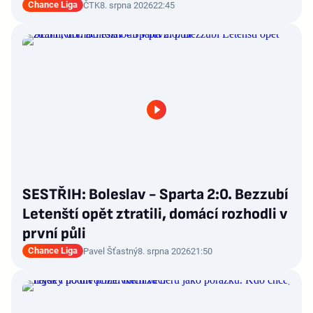
Chance Liga
ČTK
8. srpna 2026
22:45
SESTŘIH: Boleslav - Sparta 2:0. Bezzubí
Letenští opět ztratili, domácí rozhodli v
první půli
Chance Liga
Pavel Šťastný
8. srpna 2026
21:50