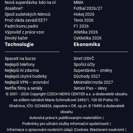
Nová superdávka: kdo na ní
MMA
dosáhne?
Fotbal 2026/27
Sjezd sudetských Němců
Hokej 2026
Proč vláda zavádí EET?
Tenis 2026
Padni komu padni
F1 2026
Výpověď z práce vzor
Atletika 2026
Divoký kačer
Cyklistika 2026
Technologie
Ekonomika
SpaceX na burze
Smrt OSVČ
Nejlepší telefony
Spořicí účty
Nejlepší AI zdarma
Superdávka – změny
Nejlepší chytré hodinky
Důchody 2027
Nejlepší VPN – srovnání
Minimální mzda 2027
Netflix filmy a seriály
Senior Pas – slevy
© 2001 - 2026 Copyright CZECH NEWS CENTER a.s. a dodavatelé obsahu
se sídlem náměstí Marie Schmolkové 3493/1, 100 00 Praha 10 -
Strašnice, IČO: 02346826, zapsána v OR, sp.zn. B 19490 a dodavatelé
obsahu
Autorská práva k publikovaným materiálům
Podmínky pro užívání služby informační společnosti
Informace o zpracování osobních údajů
Cookies
Nastavení soukromí