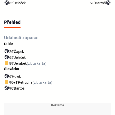
65'
Jeleček
90'
Bartoš
Přehled
Události zápasu:
Dukla
26'
Čapek
65'
Jeleček
89'
Jeřábek
(žlutá karta)
Slovácko
6'
Holek
90+1'
Petrucha
(žlutá karta)
90'
Bartoš