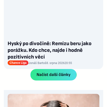
Hyský po divočině: Remízu beru jako
porážku. Kdo chce, najde i hodně
pozitivních věcí
Chance Liga
Jonáš Bartoš
8. srpna 2026
20:55
Načíst další články