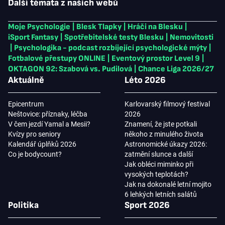
Další témata z našich webů
Moje Psychologie
|
Blesk Tlapky
|
Hráči na Blesku
|
iSport Fantasy
|
Spotřebitelské testy Blesku
|
Nemovitosti
|
Psychologika - podcast rozbíjející psychologické mýty
|
Fotbalové přestupy ONLINE
|
Eventový prostor Level 9
|
OKTAGON 92: Szabová vs. Pudilová
|
Chance Liga 2026/27
Aktuálně
Léto 2026
Epicentrum
Karlovarský filmový festival
Neštovice: příznaky, léčba
2026
V čem jezdí Yamal a Mesii?
Znamení, že jste potkali
Kvízy pro seniory
někoho z minulého života
Kalendář úplňků 2026
Astronomické úkazy 2026:
Co je bodycount?
zatmění slunce a další
Jak obléci miminko při
vysokých teplotách?
Jak na dokonalé letní mojito
6 lehkých letních salátů
Politika
Sport 2026