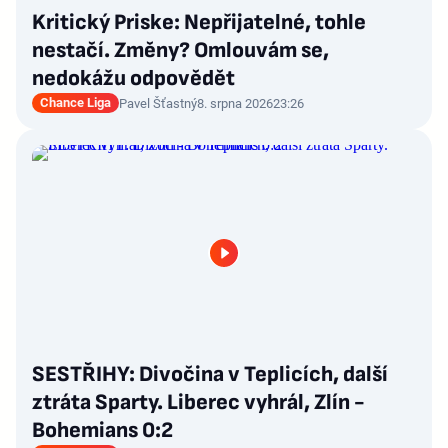
Kritický Priske: Nepřijatelné, tohle
nestačí. Změny? Omlouvám se,
nedokážu odpovědět
Chance Liga
Pavel Šťastný
8. srpna 2026
23:26
SESTŘIHY: Divočina v Teplicích, další
ztráta Sparty. Liberec vyhrál, Zlín -
Bohemians 0:2