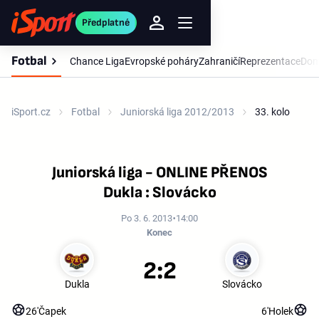
Předplatné
Fotbal
Chance Liga
Evropské poháry
Zahraničí
Reprezentace
Dom
iSport.cz
Fotbal
Juniorská liga 2012/2013
33. kolo
Juniorská liga - ONLINE PŘENOS
Dukla : Slovácko
Po 3. 6. 2013
14:00
Konec
2:2
Dukla
Slovácko
26'
Čapek
6'
Holek