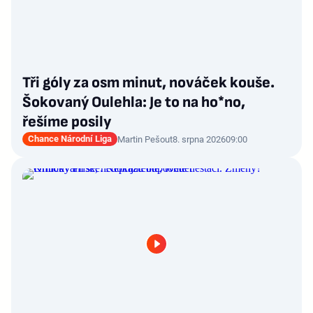
Tři góly za osm minut, nováček kouše.
Šokovaný Oulehla: Je to na ho*no,
řešíme posily
Chance Národní Liga
Martin Pešout
8. srpna 2026
09:00