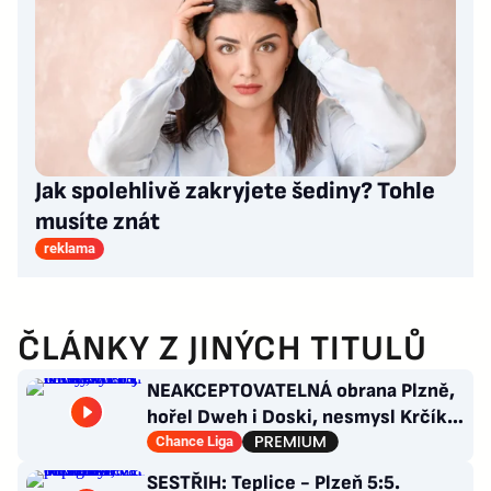
Jak spolehlivě zakryjete šediny? Tohle
musíte znát
reklama
ČLÁNKY Z JINÝCH TITULŮ
NEAKCEPTOVATELNÁ obrana Plzně,
hořel Dweh i Doski, nesmysl Krčíka.
Ustojí to Hyský?
Chance Liga
SESTŘIH: Teplice - Plzeň 5:5.