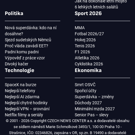
Jak na dokonalé letní mojito
6 lehkých letních salátů
Politika
Sport 2026
Nová superdávka: kdo na ní
MMA
dosáhne?
Fotbal 2026/27
Sjezd sudetských Němců
Hokej 2026
Proč vláda zavádí EET?
Tenis 2026
Padni komu padni
F1 2026
Výpověď z práce vzor
Atletika 2026
Divoký kačer
Cyklistika 2026
Technologie
Ekonomika
SpaceX na burze
Smrt OSVČ
Nejlepší telefony
Spořicí účty
Nejlepší AI zdarma
Superdávka – změny
Nejlepší chytré hodinky
Důchody 2027
Nejlepší VPN – srovnání
Minimální mzda 2027
Netflix filmy a seriály
Senior Pas – slevy
© 2001 - 2026 Copyright CZECH NEWS CENTER a.s. a dodavatelé obsahu
se sídlem náměstí Marie Schmolkové 3493/1, 100 00 Praha 10 -
Strašnice, IČO: 02346826, zapsána v OR, sp.zn. B 19490 a dodavatelé