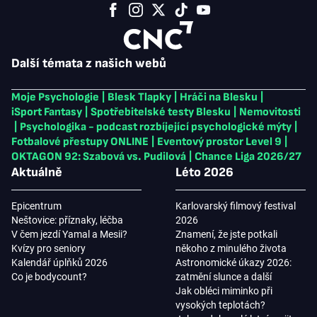
Další témata z našich webů
Moje Psychologie
|
Blesk Tlapky
|
Hráči na Blesku
|
iSport Fantasy
|
Spotřebitelské testy Blesku
|
Nemovitosti
|
Psychologika - podcast rozbíjející psychologické mýty
|
Fotbalové přestupy ONLINE
|
Eventový prostor Level 9
|
OKTAGON 92: Szabová vs. Pudilová
|
Chance Liga 2026/27
Aktuálně
Léto 2026
Epicentrum
Karlovarský filmový festival
Neštovice: příznaky, léčba
2026
V čem jezdí Yamal a Mesii?
Znamení, že jste potkali
Kvízy pro seniory
někoho z minulého života
Kalendář úplňků 2026
Astronomické úkazy 2026:
Co je bodycount?
zatmění slunce a další
Jak obléci miminko při
vysokých teplotách?