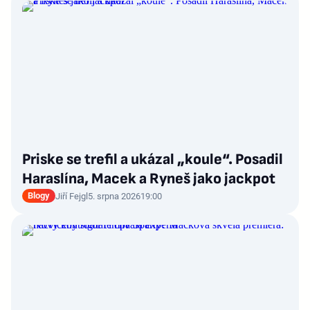
Priske se trefil a ukázal „koule“. Posadil
Haraslína, Macek a Ryneš jako jackpot
Blogy
Jiří Fejgl
5. srpna 2026
19:00