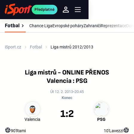
Předplatné
Fotbal
Chance Liga
Evropské poháry
Zahraničí
Reprezentace
Dom
iSport.cz
Fotbal
Liga mistrů 2012/2013
Liga mistrů - ONLINE PŘENOS
Valencia : PSG
Út 12. 2. 2013
20:45
Konec
1:2
Valencia
PSG
90'
Rami
10'
Lavezzi