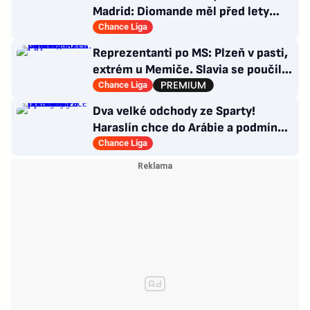
Madrid: Diomande měl před lety
působit v Česku!
Chance Liga
Reprezentanti po MS: Plzeň v pasti,
extrém u Memiče. Slavia se poučila,
co Sparta?
Chance Liga
Dva velké odchody ze Sparty!
Haraslín chce do Arábie a podmínky
Kuchtova transferu
Chance Liga