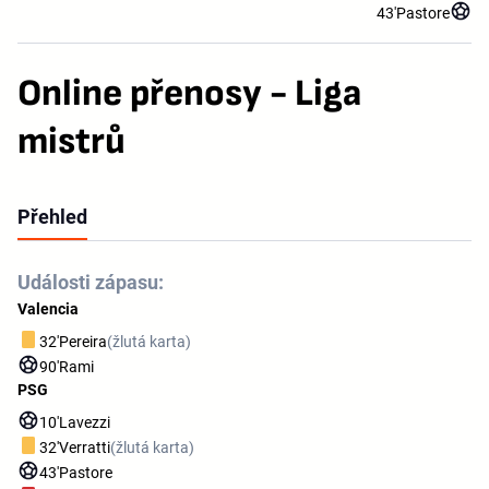
43'
Pastore
Online přenosy - Liga
mistrů
Přehled
Události zápasu:
Valencia
32'
Pereira
(žlutá karta)
90'
Rami
PSG
10'
Lavezzi
32'
Verratti
(žlutá karta)
43'
Pastore