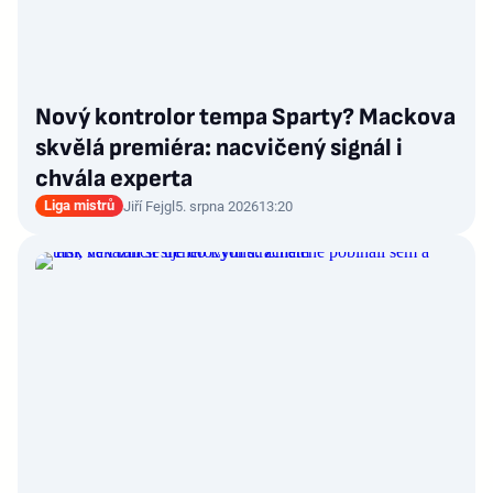
Nový kontrolor tempa Sparty? Mackova
skvělá premiéra: nacvičený signál i
chvála experta
Liga mistrů
Jiří Fejgl
5. srpna 2026
13:20