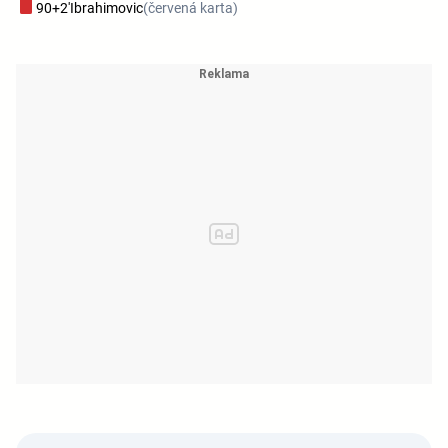
90+2'
Ibrahimovic
(červená karta)