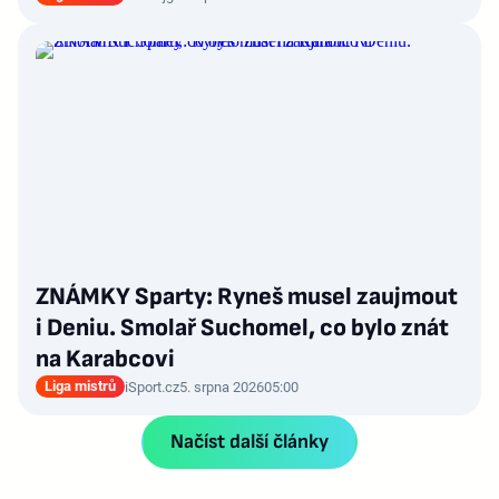
ZNÁMKY Sparty: Ryneš musel zaujmout
i Deniu. Smolař Suchomel, co bylo znát
na Karabcovi
Liga mistrů
iSport.cz
5. srpna 2026
05:00
Načíst další články