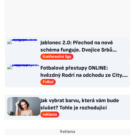
Jablonec 2.0: Přechod na nové
schéma funguje. Dvojice Srbů
klíčem k modernímu stylu
Konferenční liga
Fotbalové přestupy ONLINE:
hvězdný Rodri na odchodu ze City.
Do Realu ale nejspíš nejde
Fotbal
Jak vybrat barvu, která vám bude
slušet? Tohle je rozhodující
reklama