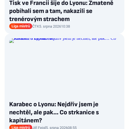
Tisk ve Francii šije do Lyonu: Zmateně
pobíhali sem a tam, nakazili se
trenérovým strachem
Liga mistrů
ČTK
5. srpna 2026
10:38
Karabec o Lyonu: Nejdřív jsem je
nechtěl, ale pak… Co strkanice s
kapitánem?
Liga mistrů
Jiří Fejgl
5. srpna 2026
08:55