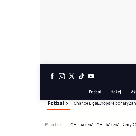
Fotbal
Hokej
Vý
Fotbal
Chance Liga
Evropské poháry
Zah
iSport.cz
OH - házená - OH - házená - ženy 