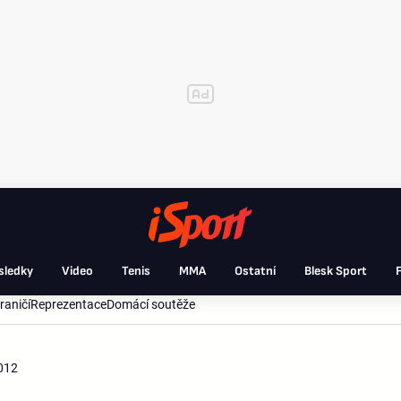
sledky
Video
Tenis
MMA
Ostatní
Blesk Sport
F
raničí
Reprezentace
Domácí soutěže
2012