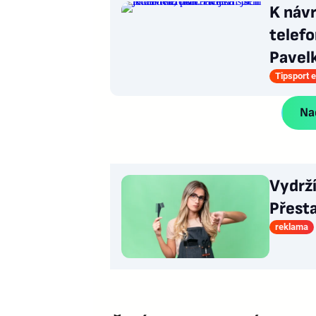
K návr
telefo
Pavel
Tipsport e
Nač
Vydrž
Přesta
reklama