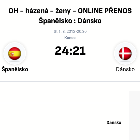
OH - házená - ženy - ONLINE PŘENOS
Španělsko : Dánsko
St 1. 8. 2012
20:30
Konec
24:21
Španělsko
Dánsko
Dánsko