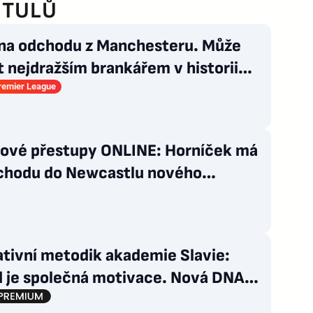
ITULŮ
 na odchodu z Manchesteru. Může
t nejdražším brankářem v historii
Premier League
lové přestupy ONLINE: Horníček má
íchodu do Newcastlu nového
ra
ativní metodik akademie Slavie:
d je společná motivace. Nová DNA
vaných“