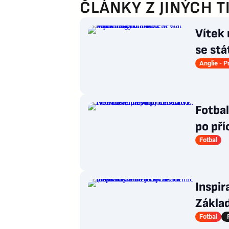
ČLÁNKY Z JINÝCH T
Vítek
se stá
ligy
Anglie - 
Fotba
po př
trené
Fotbal
Inspir
Zákla
„seší
Fotbal