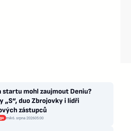
a startu mohl zaujmout Deniu?
 „S“, duo Zbrojovky i lídři
ových zástupců
iga
mik
6. srpna 2026
05:00