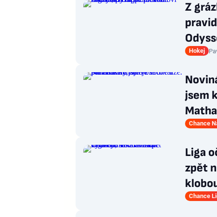
Z grá
pravid
Odyss
Hokej
Pa
Noviná
jsem 
Matha
Chance Ná
Liga o
zpět n
klobo
Chance L