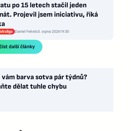
atu po 15 letech stačil jeden
nát. Projevil jsem iniciativu, říká
ka
xtraliga
Daniel Fekets
5. srpna 2026
19:30
íst další články
í vám barva sotva pár týdnů?
ňte dělat tuhle chybu