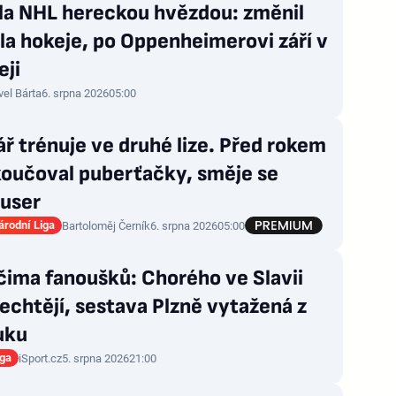
zla NHL hereckou hvězdou: změnil
la hokeje, po Oppenheimerovi září v
eji
vel Bárta
6. srpna 2026
05:00
ř trénuje ve druhé lize. Před rokem
koučoval puberťačky, směje se
user
rodní Liga
Bartoloměj Černík
6. srpna 2026
05:00
čima fanoušků: Chorého ve Slavii
echtějí, sestava Plzně vytažená z
uku
iga
iSport.cz
5. srpna 2026
21:00