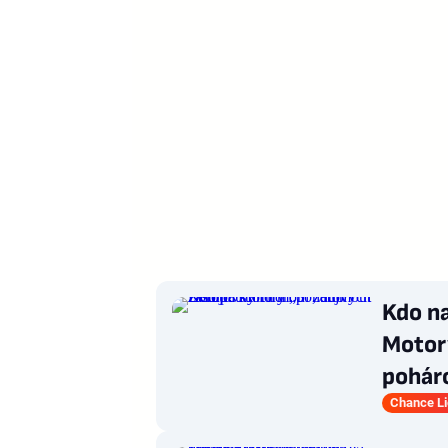
Kdo n
Motory
pohár
Chance L