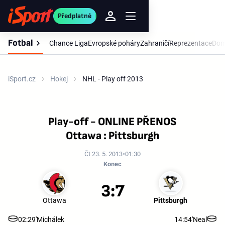
Předplatné
Fotbal
Chance Liga
Evropské poháry
Zahraničí
Reprezentace
Dom
iSport.cz
Hokej
NHL - Play off 2013
Play-off - ONLINE PŘENOS
Ottawa : Pittsburgh
Čt 23. 5. 2013
01:30
Konec
3:7
Ottawa
Pittsburgh
02:29'
Michálek
14:54'
Neal