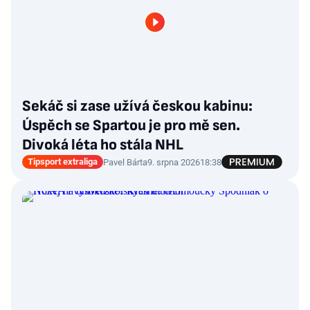
Sekáč si zase užívá českou kabinu:
Úspěch se Spartou je pro mě sen.
Divoká léta ho stála NHL
Tipsport extraliga
Pavel Bárta
9. srpna 2026
18:38