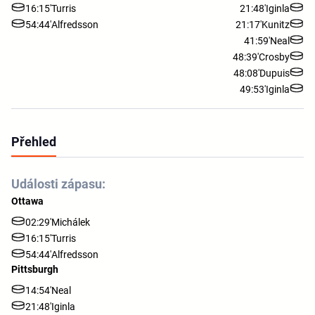
16:15'
Turris
21:48'
Iginla
54:44'
Alfredsson
21:17'
Kunitz
41:59'
Neal
48:39'
Crosby
48:08'
Dupuis
49:53'
Iginla
Přehled
Události zápasu:
Ottawa
02:29'
Michálek
16:15'
Turris
54:44'
Alfredsson
Pittsburgh
14:54'
Neal
21:48'
Iginla