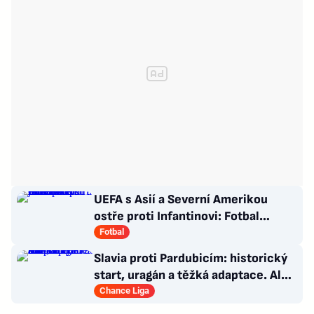
UEFA s Asií a Severní Amerikou
ostře proti Infantinovi: Fotbal
nepatří žádnému jednotlivci
Fotbal
Slavia proti Pardubicím: historický
start, uragán a těžká adaptace. Ale i
smutná událost
Chance Liga