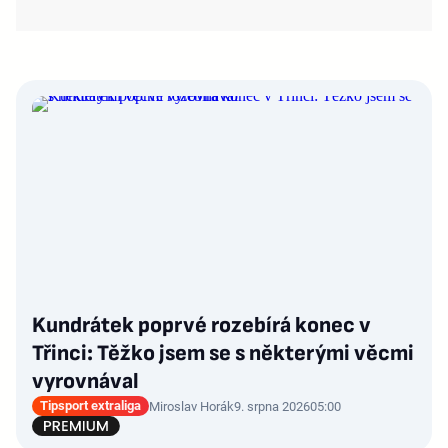
Kundrátek poprvé rozebírá konec v
Třinci: Těžko jsem se s některými věcmi
vyrovnával
Tipsport extraliga
Miroslav Horák
9. srpna 2026
05:00