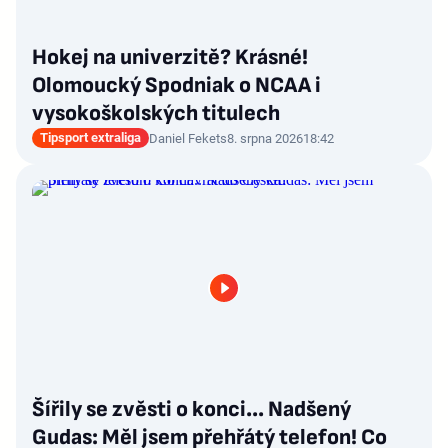
Hokej na univerzitě? Krásné!
Olomoucký Spodniak o NCAA i
vysokoškolských titulech
Tipsport extraliga
Daniel Fekets
8. srpna 2026
18:42
Šířily se zvěsti o konci... Nadšený
Gudas: Měl jsem přehřátý telefon! Co