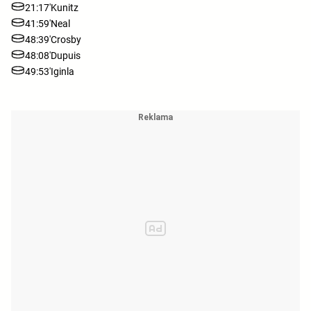
21:17'
Kunitz
41:59'
Neal
48:39'
Crosby
48:08'
Dupuis
49:53'
Iginla