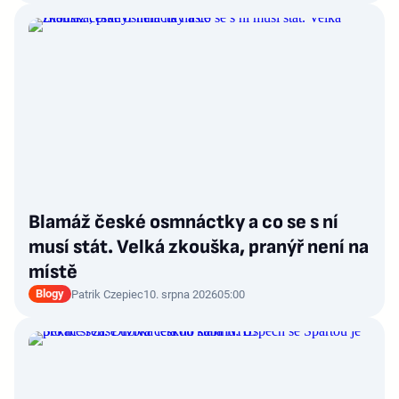
Blamáž české osmnáctky a co se s ní
musí stát. Velká zkouška, pranýř není na
místě
Blogy
Patrik Czepiec
10. srpna 2026
05:00