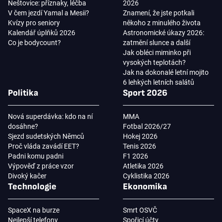
Neštovice: příznaky, léčba
2026
V čem jezdí Yamal a Mesii?
Znamení, že jste potkali
Kvízy pro seniory
někoho z minulého života
Kalendář úplňků 2026
Astronomické úkazy 2026:
Co je bodycount?
zatmění slunce a další
Jak obléci miminko při
vysokých teplotách?
Jak na dokonalé letní mojito
6 lehkých letních salátů
Politika
Sport 2026
Nová superdávka: kdo na ní
MMA
dosáhne?
Fotbal 2026/27
Sjezd sudetských Němců
Hokej 2026
Proč vláda zavádí EET?
Tenis 2026
Padni komu padni
F1 2026
Výpověď z práce vzor
Atletika 2026
Divoký kačer
Cyklistika 2026
Technologie
Ekonomika
SpaceX na burze
Smrt OSVČ
Nejlepší telefony
Spořicí účty