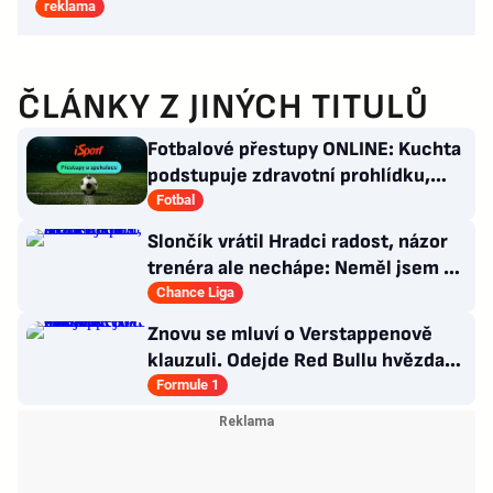
reklama
ČLÁNKY Z JINÝCH TITULŮ
Fotbalové přestupy ONLINE: Kuchta
podstupuje zdravotní prohlídku,
Haraslín odletěl do Arábie
Fotbal
Slončík vrátil Hradci radost, názor
trenéra ale nechápe: Neměl jsem o
sebe strach
Chance Liga
Znovu se mluví o Verstappenově
klauzuli. Odejde Red Bullu hvězda?
Možnosti jsou omezené
Formule 1