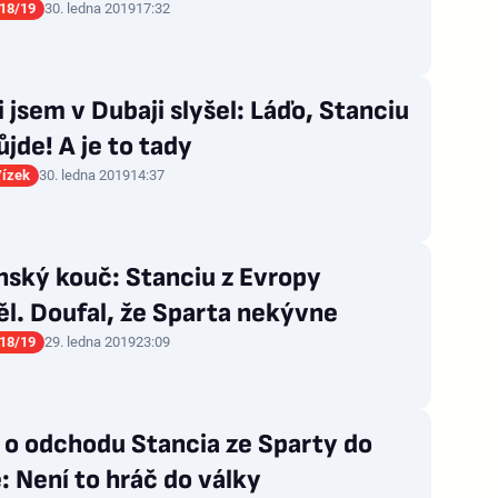
18/19
30. ledna 2019
17:32
i jsem v Dubaji slyšel: Láďo, Stanciu
jde! A je to tady
Vízek
30. ledna 2019
14:37
ský kouč: Stanciu z Evropy
l. Doufal, že Sparta nekývne
18/19
29. ledna 2019
23:09
 o odchodu Stancia ze Sparty do
: Není to hráč do války