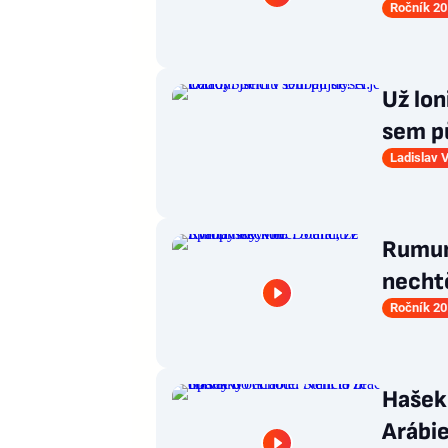
Ročník 20
Už lon
sem pů
Ladislav 
Rumun
nechtě
Ročník 20
Hašek
Arábie