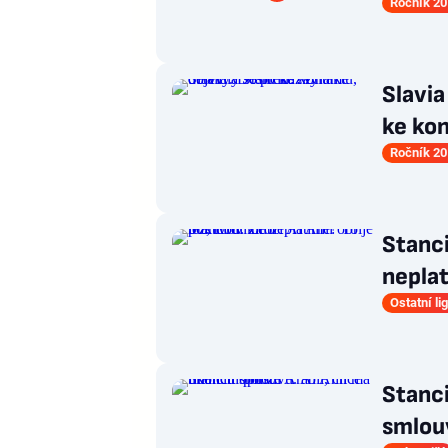
Ročník 20
Slavia
ke kon
Ročník 20
Stanci
neplat
Ostatní li
Stanci
smlouv