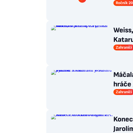
Ročník 20
Weiss,
Kataru
Zahraničí
Máčal
hráče 
Zahraničí
Konec
Jarolí