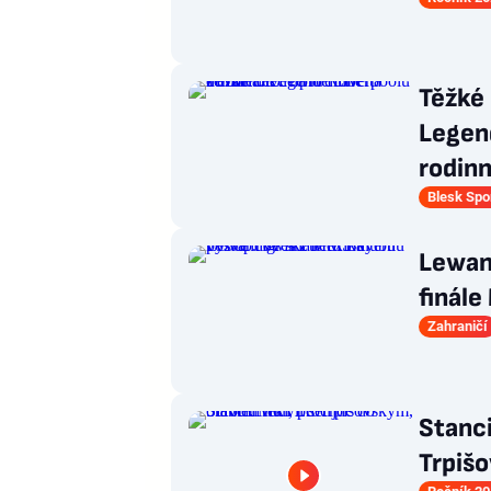
Těžké 
Legen
rodin
Blesk Spo
Lewan
finále
Zahraničí
Stanci
Trpišo