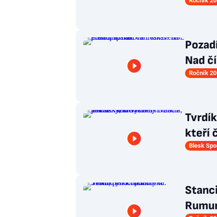
Ročník 20
Pozad
Nad čí
Ročník 20
Tvrdí
kteří 
Blesk Spo
Stanci
Rumuns