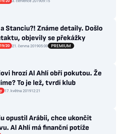
19/20
3. července 2019
09:15
 a Stanciu?! Známe detaily. Došlo
taktu, objevily se překážky
19/20
21. června 2019
05:00
ovi hrozí Al Ahlí obří pokutou. Že
íme? To je lež, tvrdí klub
gy
17. května 2019
12:21
u opustil Arábii, chce ukončit
u. Al Ahlí má finanční potíže