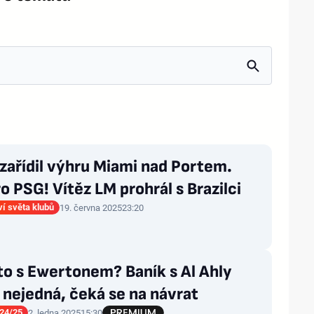
zařídil výhru Miami nad Portem.
o PSG! Vítěz LM prohrál s Brazilci
ví světa klubů
19. června 2025
23:20
 to s Ewertonem? Baník s Al Ahly
nejedná, čeká se na návrat
24/25
2. ledna 2025
15:30