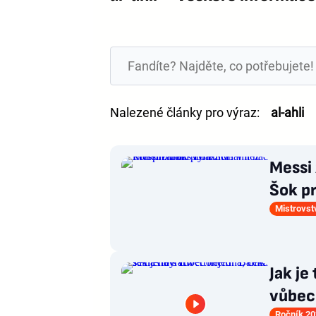
Nalezené články pro výraz:
al-ahli
Messi 
Šok pr
Mistrovst
Jak je
vůbec 
Ročník 20