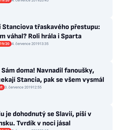
19/20
4. července 2019
20:45
í Stanciova třaskavého přestupu:
m váhal? Roli hrála i Sparta
19/20
4. července 2019
13:35
k Sám doma! Navnadil fanoušky,
čekají Stancia, pak se všem vysmál
rt
3. července 2019
12:55
u je dohodnutý se Slavií, píší v
ku. Tvrdík v noci jásal