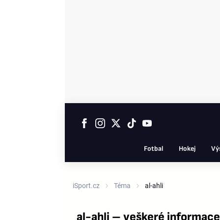
Fotbal
Hokej
Vý
iSport.cz
Téma
al-ahli
al-ahli – veškeré informac