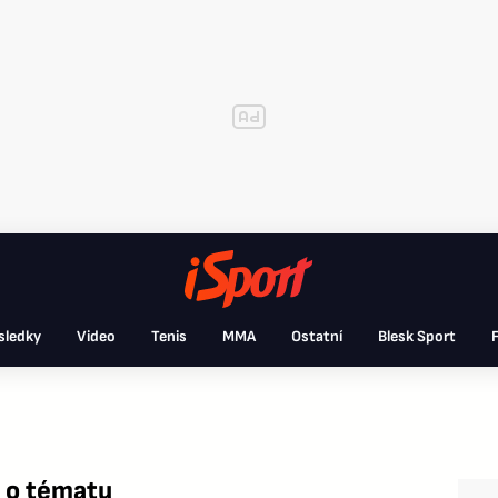
sledky
Video
Tenis
MMA
Ostatní
Blesk Sport
F
e o tématu