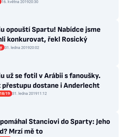
16. května 2019
20:30
u opouští Spartu! Nabídce jsme
i konkurovat, řekl Rosický
gy
31. ledna 2019
20:02
u už se fotil v Arábii s fanoušky.
z přestupu dostane i Anderlecht
18/19
31. ledna 2019
11:12
 pomáhal Stanciovi do Sparty: Jeho
d? Mrzí mě to