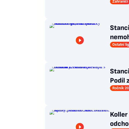
Zahraničí
Stanci
nemohl
Ostatní li
Stanci
Podíl 
Ročník 20
Koller
odcho