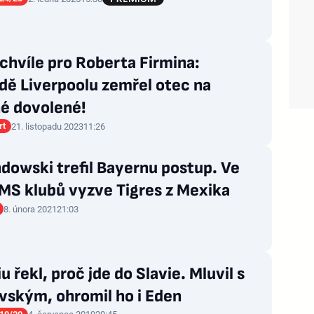
chvíle pro Roberta Firmina:
dě Liverpoolu zemřel otec na
né dovolené!
rt
21. listopadu 2023
11:26
dowski trefil Bayernu postup. Ve
 MS klubů vyzve Tigres z Mexika
8. února 2021
21:03
u řekl, proč jde do Slavie. Mluvil s
vským, ohromil ho i Eden