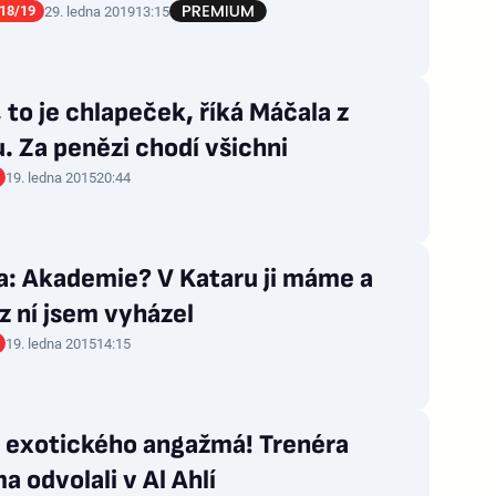
18/19
29. ledna 2019
13:15
 to je chlapeček, říká Máčala z
. Za penězi chodí všichni
19. ledna 2015
20:44
a: Akademie? V Kataru ji máme a
z ní jsem vyházel
19. ledna 2015
14:15
 exotického angažmá! Trenéra
ma odvolali v Al Ahlí