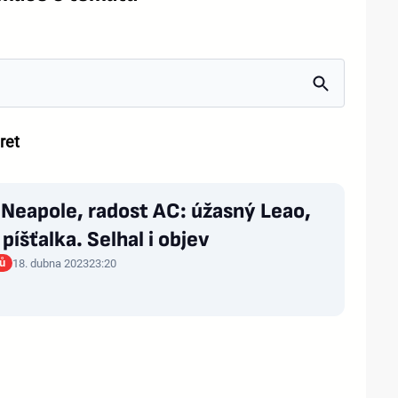
ret
Neapole, radost AC: úžasný Leao,
 píšťalka. Selhal i objev
rů
18. dubna 2023
23:20