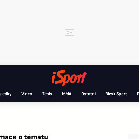
sledky
Video
Tenis
MMA
Ostatní
Blesk Sport
F
rmace o tématu