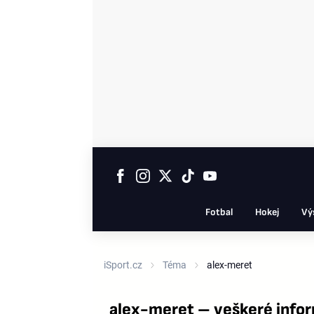
Fotbal
Hokej
Vý
iSport.cz
Téma
alex-meret
alex-meret – veškeré info