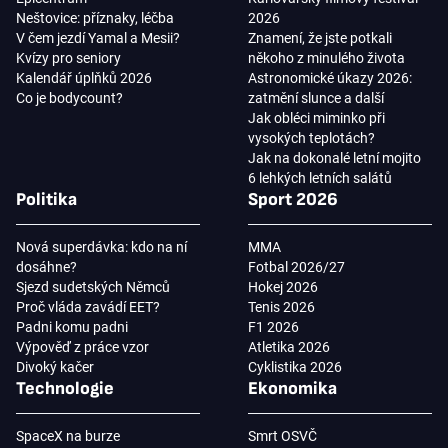
Neštovice: příznaky, léčba
2026
V čem jezdí Yamal a Mesii?
Znamení, že jste potkali
Kvízy pro seniory
někoho z minulého života
Kalendář úplňků 2026
Astronomické úkazy 2026:
Co je bodycount?
zatmění slunce a další
Jak obléci miminko při
vysokých teplotách?
Jak na dokonalé letní mojito
6 lehkých letních salátů
Politika
Sport 2026
Nová superdávka: kdo na ní
MMA
dosáhne?
Fotbal 2026/27
Sjezd sudetských Němců
Hokej 2026
Proč vláda zavádí EET?
Tenis 2026
Padni komu padni
F1 2026
Výpověď z práce vzor
Atletika 2026
Divoký kačer
Cyklistika 2026
Technologie
Ekonomika
SpaceX na burze
Smrt OSVČ