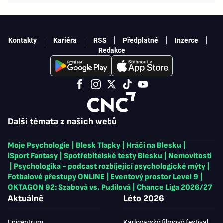
Kontakty
Kariéra
RSS
Předplatné
Inzerce
Redakce
Další témata z našich webů
Moje Psychologie
|
Blesk Tlapky
|
Hráči na Blesku
|
iSport Fantasy
|
Spotřebitelské testy Blesku
|
Nemovitosti
|
Psychologika - podcast rozbíjející psychologické mýty
|
Fotbalové přestupy ONLINE
|
Eventový prostor Level 9
|
OKTAGON 92: Szabová vs. Pudilová
|
Chance Liga 2026/27
Aktuálně
Léto 2026
Epicentrum
Karlovarský filmový festival