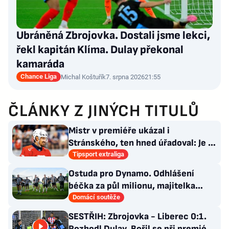
Ubráněná Zbrojovka. Dostali jsme lekci,
řekl kapitán Klíma. Dulay překonal
kamaráda
Chance Liga
Michal Koštuřík
7. srpna 2026
21:55
ČLÁNKY Z JINÝCH TITULŮ
Mistr v premiéře ukázal i
Stránského, ten hned úřadoval: Je to
pro mě úplně nové…
Tipsport extraliga
Ostuda pro Dynamo. Odhlášení
béčka za půl milionu, majitelka
odmítla nabídku kraje
Domácí soutěže
SESTŘIH: Zbrojovka - Liberec 0:1.
Rozhodl Dulay, Bořil se při premiéře