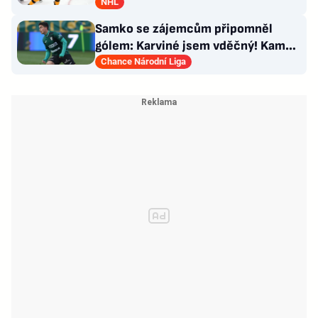
GM se hájí
NHL
Samko se zájemcům připomněl
gólem: Karviné jsem vděčný! Kam
může odejít Štorman?
Chance Národní Liga