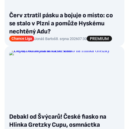
Červ ztratil pásku a bojuje o místo: co
se stalo v Plzni a pomůže Hyskému
nechtěný Adu?
Chance Liga
Jonáš Bartoš
8. srpna 2026
07:30
Debakl od Švýcarů! České fiasko na
Hlinka Gretzky Cupu, osmnáctka