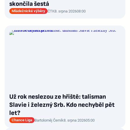
skončila šestá
Mládežnické výběry
ČTK
8. srpna 2026
08:00
Už rok neslezou ze hřiště: talisman
Slavie i železný Srb. Kdo nechyběl pět
let?
Chance Liga
Bartoloměj Černík
8. srpna 2026
05:00