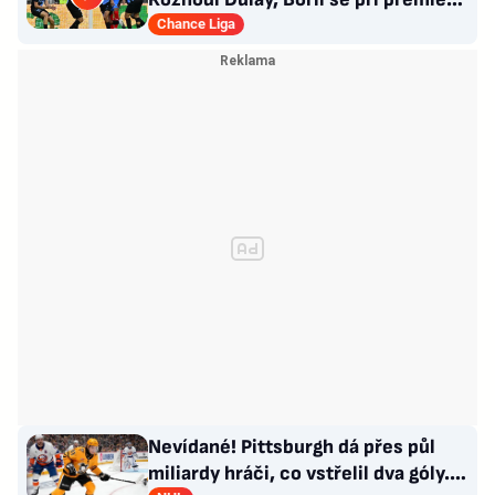
za Slovan zranil
Chance Liga
Nevídané! Pittsburgh dá přes půl
miliardy hráči, co vstřelil dva góly.