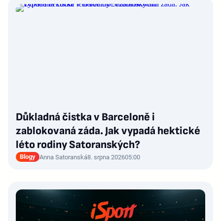
Důkladná čistka v Barceloně i
zablokovaná záda. Jak vypadá hektické
léto rodiny Satoranských?
Blogy
Anna Satoranská
8. srpna 2026
05:00