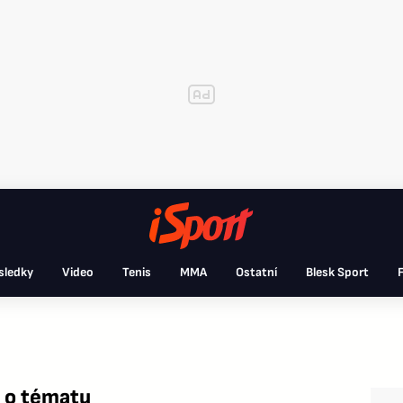
sledky
Video
Tenis
MMA
Ostatní
Blesk Sport
F
e o tématu