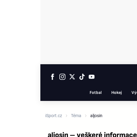
Fotbal
Hokej
Vý
iSport.cz
Téma
aljosin
aljosin – veškeré informac