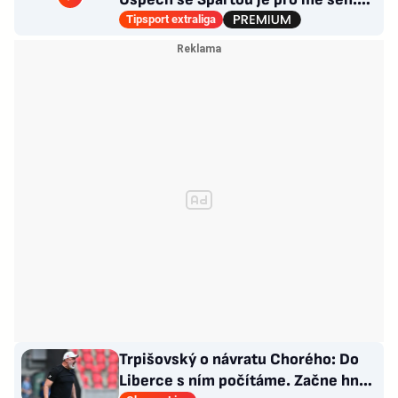
Divoká léta ho stála NHL
Tipsport extraliga
Trpišovský o návratu Chorého: Do
Liberce s ním počítáme. Začne hned