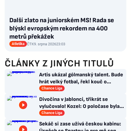
Další zlato na juniorském MS! Rada se
blýskl evropským rekordem na 400
metrů překážek
Atletika
ČTK
9. srpna 2026
23:03
ČLÁNKY Z JINÝCH TITULŮ
Artis ukázal gólmanský talent. Bude
hrát velký fotbal, řekl kouč o
Kašíkovi. Body ale má Sigma
Chance Liga
Divočina v Jablonci, třikrát se
vylučovalo! Kozel: O poločase byla v
kabině bouřka
Chance Liga
Sekáč si zase užívá českou kabinu:
Úspěch se Spartou je pro mě sen.