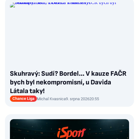
Skuhravý: Sudí? Bordel... V kauze FAČR
bych byl nekompromisní, u Davida
Látala taky!
Chance Liga
Michal Kvasnica
9. srpna 2026
20:55