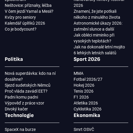
Neštovice: příznaky, léčba
2026
V čem jezdí Yamal a Mesii?
Znamení, že jste potkali
Kvízy pro seniory
někoho z minulého života
Kalendář úplňků 2026
Astronomické úkazy 2026:
Co je bodycount?
zatmění slunce a další
Jak obléci miminko při
vysokých teplotách?
Jak na dokonalé letní mojito
6 lehkých letních salátů
Politika
Sport 2026
Nová superdávka: kdo na ní
MMA
dosáhne?
Fotbal 2026/27
Sjezd sudetských Němců
Hokej 2026
Proč vláda zavádí EET?
Tenis 2026
Padni komu padni
F1 2026
Výpověď z práce vzor
Atletika 2026
Divoký kačer
Cyklistika 2026
Technologie
Ekonomika
SpaceX na burze
Smrt OSVČ