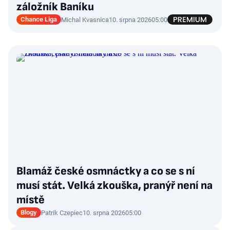
záložník Baníku
Chance Liga
Michal Kvasnica
10. srpna 2026
05:00
Blamáž české osmnáctky a co se s ní
musí stát. Velká zkouška, pranýř není na
místě
Blogy
Patrik Czepiec
10. srpna 2026
05:00