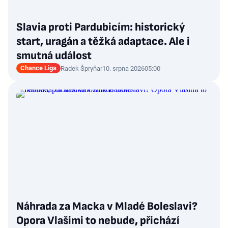
Slavia proti Pardubicím: historický
start, uragán a těžká adaptace. Ale i
smutná událost
Chance Liga
Radek Špryňar
10. srpna 2026
05:00
Náhrada za Macka v Mladé Boleslavi?
Opora Vlašimi to nebude, přichází