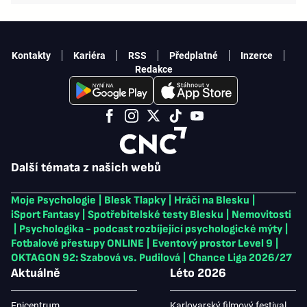
Kontakty
Kariéra
RSS
Předplatné
Inzerce
Redakce
Další témata z našich webů
Moje Psychologie
|
Blesk Tlapky
|
Hráči na Blesku
|
iSport Fantasy
|
Spotřebitelské testy Blesku
|
Nemovitosti
|
Psychologika - podcast rozbíjející psychologické mýty
|
Fotbalové přestupy ONLINE
|
Eventový prostor Level 9
|
OKTAGON 92: Szabová vs. Pudilová
|
Chance Liga 2026/27
Aktuálně
Léto 2026
Epicentrum
Karlovarský filmový festival