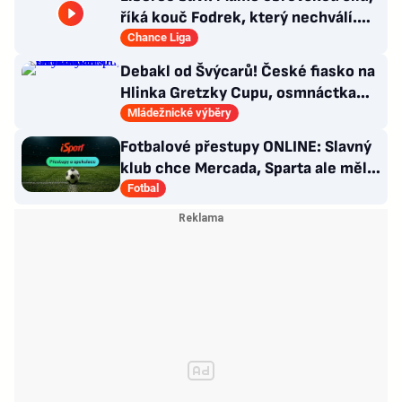
říká kouč Fodrek, který nechválí.
Bořil? Nic vážného
Chance Liga
Debakl od Švýcarů! České fiasko na
Hlinka Gretzky Cupu, osmnáctka
skončila šestá
Mládežnické výběry
Fotbalové přestupy ONLINE: Slavný
klub chce Mercada, Sparta ale měla
nabídku odmítnout
Fotbal