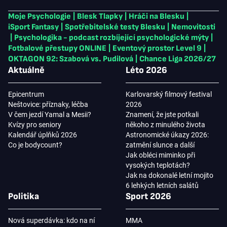
Moje Psychologie
|
Blesk Tlapky
|
Hráči na Blesku
|
iSport Fantasy
|
Spotřebitelské testy Blesku
|
Nemovitosti
|
Psychologika - podcast rozbíjející psychologické mýty
|
Fotbalové přestupy ONLINE
|
Eventový prostor Level 9
|
OKTAGON 92: Szabová vs. Pudilová
|
Chance Liga 2026/27
Aktuálně
Léto 2026
Epicentrum
Karlovarský filmový festival
Neštovice: příznaky, léčba
2026
V čem jezdí Yamal a Mesii?
Znamení, že jste potkali
Kvízy pro seniory
někoho z minulého života
Kalendář úplňků 2026
Astronomické úkazy 2026:
Co je bodycount?
zatmění slunce a další
Jak obléci miminko při
vysokých teplotách?
Jak na dokonalé letní mojito
6 lehkých letních salátů
Politika
Sport 2026
Nová superdávka: kdo na ní
MMA