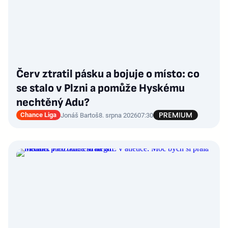
Červ ztratil pásku a bojuje o místo: co
se stalo v Plzni a pomůže Hyskému
nechtěný Adu?
Chance Liga
Jonáš Bartoš
8. srpna 2026
07:30