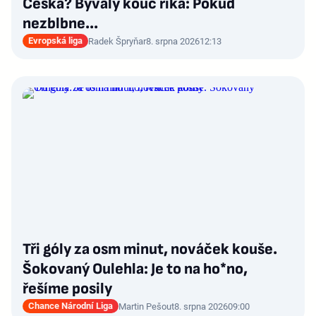
Česka? Bývalý kouč říká: Pokud
nezblbne...
Evropská liga
Radek Špryňar
8. srpna 2026
12:13
Tři góly za osm minut, nováček kouše.
Šokovaný Oulehla: Je to na ho*no,
řešíme posily
Chance Národní Liga
Martin Pešout
8. srpna 2026
09:00