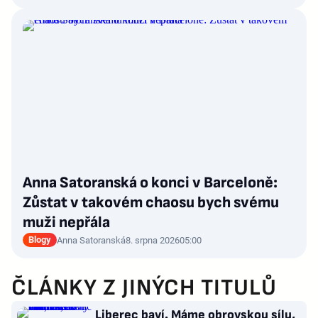
Anna Satoranská o konci v Barceloně:
Zůstat v takovém chaosu bych svému
muži nepřála
Blogy
Anna Satoranská
8. srpna 2026
05:00
ČLÁNKY Z JINÝCH TITULŮ
Liberec baví. Máme obrovskou sílu,