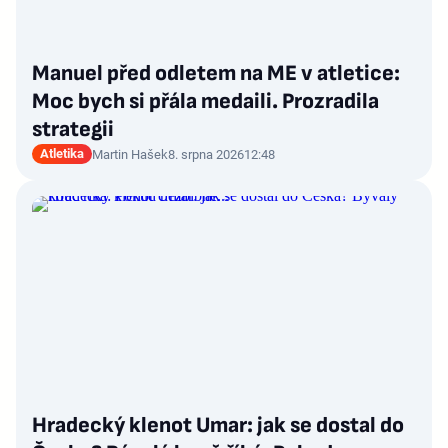
Manuel před odletem na ME v atletice:
Moc bych si přála medaili. Prozradila
strategii
Atletika
Martin Hašek
8. srpna 2026
12:48
Hradecký klenot Umar: jak se dostal do