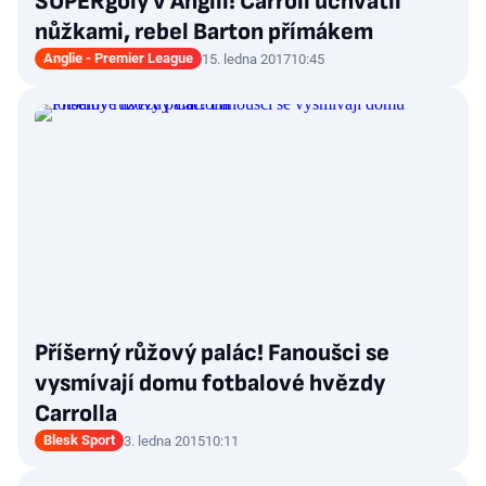
SUPERgóly v Anglii! Carroll uchvátil
nůžkami, rebel Barton přímákem
Anglie - Premier League
15. ledna 2017
10:45
Příšerný růžový palác! Fanoušci se
vysmívají domu fotbalové hvězdy
Carrolla
Blesk Sport
3. ledna 2015
10:11