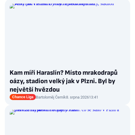
Kam míří Haraslín? Místo mrakodrapů
oázy, stadion velký jak v Plzni. Byl by
největší hvězdou
Chance Liga
Bartoloměj Černík
8. srpna 2026
13:41