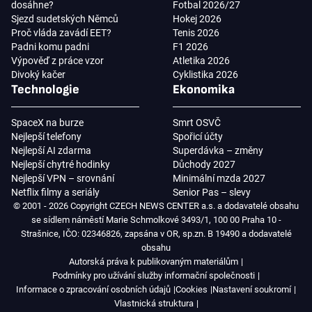
dosáhne?
Fotbal 2026/27
Sjezd sudetských Němců
Hokej 2026
Proč vláda zavádí EET?
Tenis 2026
Padni komu padni
F1 2026
Výpověď z práce vzor
Atletika 2026
Divoký kačer
Cyklistika 2026
Technologie
Ekonomika
SpaceX na burze
Smrt OSVČ
Nejlepší telefony
Spořicí účty
Nejlepší AI zdarma
Superdávka – změny
Nejlepší chytré hodinky
Důchody 2027
Nejlepší VPN – srovnání
Minimální mzda 2027
Netflix filmy a seriály
Senior Pas – slevy
© 2001 - 2026 Copyright CZECH NEWS CENTER a.s. a dodavatelé obsahu
se sídlem náměstí Marie Schmolkové 3493/1, 100 00 Praha 10 -
Strašnice, IČO: 02346826, zapsána v OR, sp.zn. B 19490 a dodavatelé
obsahu
Autorská práva k publikovaným materiálům
Podmínky pro užívání služby informační společnosti
Informace o zpracování osobních údajů
Cookies
Nastavení soukromí
Vlastnická struktura