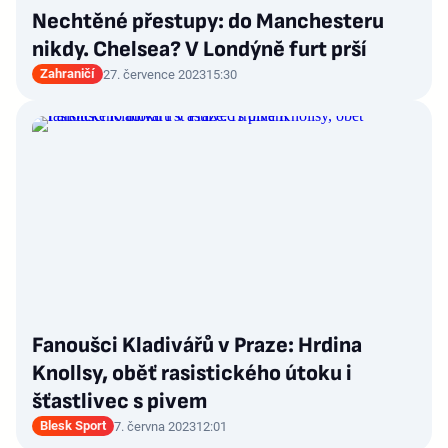
Nechtěné přestupy: do Manchesteru
nikdy. Chelsea? V Londýně furt prší
Zahraničí
27. července 2023
15:30
Fanoušci Kladivářů v Praze: Hrdina
Knollsy, oběť rasistického útoku i
šťastlivec s pivem
Blesk Sport
7. června 2023
12:01