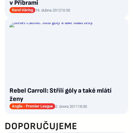
v Příbrami
Karel Häring
16. dubna 2012
10:30
Rebel Carroll: Střílí góly a také mlátí
ženy
Anglie - Premier League
2. února 2011
18:00
DOPORUČUJEME