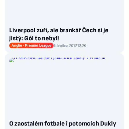
Liverpool zuří, ale brankář Čech si je
jistý: Gól to nebyl!
Anglie - Premier League
6. května 2012
13:20
O zaostalém fotbale i potomcích Dukly