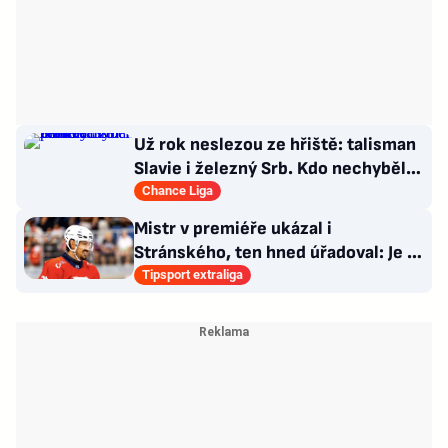
Už rok neslezou ze hřiště: talisman
Slavie i železný Srb. Kdo nechyběl
pět let?
Chance Liga
Mistr v premiéře ukázal i
Stránského, ten hned úřadoval: Je to
pro mě úplně nové…
Tipsport extraliga