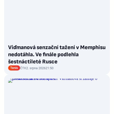
Viďmanová senzační tažení v Memphisu
nedotáhla. Ve finále podlehla
šestnáctileté Rusce
Tenis
ČTK
2. srpna 2026
21:50