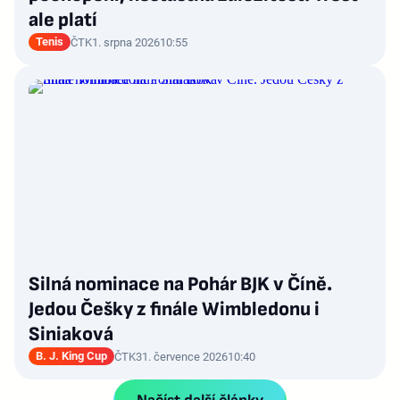
ale platí
Tenis
ČTK
1. srpna 2026
10:55
Silná nominace na Pohár BJK v Číně.
Jedou Češky z finále Wimbledonu i
Siniaková
B. J. King Cup
ČTK
31. července 2026
10:40