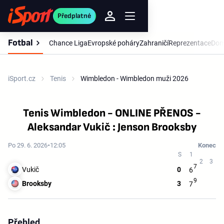
Předplatné
Fotbal
Chance Liga
Evropské poháry
Zahraničí
Reprezentace
Dom
iSport.cz
Tenis
Wimbledon - Wimbledon muži 2026
Tenis Wimbledon - ONLINE PŘENOS -
Aleksandar Vukič : Jenson Brooksby
Po 29. 6. 2026
12:05
Konec
7
Vukič
0
6
9
Brooksby
3
7
Přehled