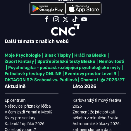
Další témata z našich webů
Moje Psychologie
|
Blesk Tlapky
|
Hráči na Blesku
|
iSport Fantasy
|
Spotřebitelské testy Blesku
|
Nemovitosti
|
Psychologika - podcast rozbíjející psychologické mýty
|
Fotbalové přestupy ONLINE
|
Eventový prostor Level 9
|
OKTAGON 92: Szabová vs. Pudilová
|
Chance Liga 2026/27
Aktuálně
Léto 2026
Epicentrum
Karlovarský filmový festival
Neštovice: příznaky, léčba
2026
V čem jezdí Yamal a Mesii?
Znamení, že jste potkali
Kvízy pro seniory
někoho z minulého života
Kalendář úplňků 2026
Astronomické úkazy 2026:
Co je bodycount?
zatmění slunce a další