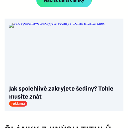
Načíst další články
Jak spolehlivě zakryjete šediny? Tohle
musíte znát
reklama