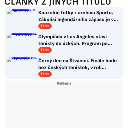
ČLÁNKY Z JINÝCH TITULŮ
Kouzelné fotky z archivu Sportu.
Zákulisí legendárního zápasu je v
Síni slávy na Štvanici
Tenis
Olympiáda v Los Angeles staví
tenisty do úzkých. Program po
Wimbledonu mnohé z nich nepotěší
Tenis
Černý den na Štvanici. Finále bude
bez českých tenistek, v roli
favoritek vypadly
Tenis