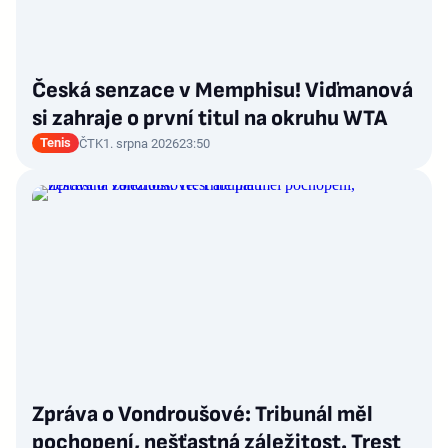
Česká senzace v Memphisu! Viďmanová
si zahraje o první titul na okruhu WTA
Tenis
ČTK
1. srpna 2026
23:50
Zpráva o Vondroušové: Tribunál měl
pochopení, nešťastná záležitost. Trest