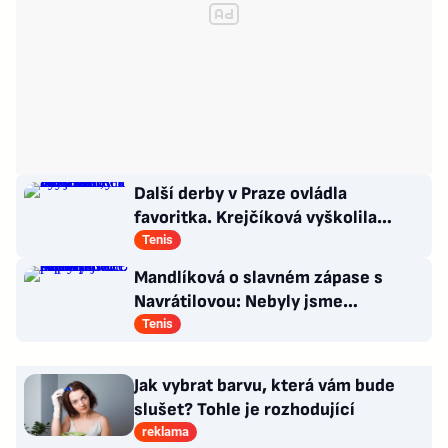
Další derby v Praze ovládla
favoritka. Krejčíková vyškolila
Šalkovou, zbytek Češek ale smutní
Tenis
Mandlíková o slavném zápase s
Navrátilovou: Nebyly jsme
připravené. Příště přiveze dceru
Tenis
Jak vybrat barvu, která vám bude
slušet? Tohle je rozhodující
reklama