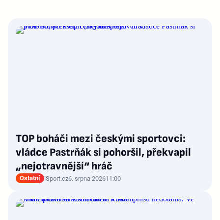
TOP boháči mezi českými sportovci:
vládce Pastrňák si pohoršil, překvapil
„nejotravnější“ hráč
Ostatní
iSport.cz
6. srpna 2026
11:00