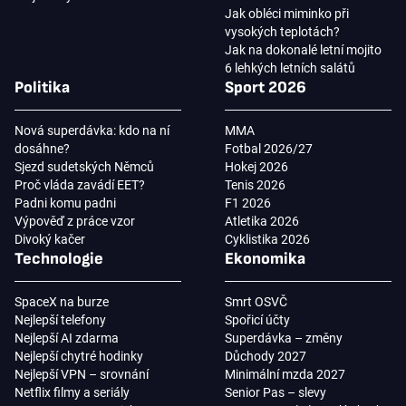
Jak obléci miminko při
vysokých teplotách?
Jak na dokonalé letní mojito
6 lehkých letních salátů
Politika
Sport 2026
Nová superdávka: kdo na ní
MMA
dosáhne?
Fotbal 2026/27
Sjezd sudetských Němců
Hokej 2026
Proč vláda zavádí EET?
Tenis 2026
Padni komu padni
F1 2026
Výpověď z práce vzor
Atletika 2026
Divoký kačer
Cyklistika 2026
Technologie
Ekonomika
SpaceX na burze
Smrt OSVČ
Nejlepší telefony
Spořicí účty
Nejlepší AI zdarma
Superdávka – změny
Nejlepší chytré hodinky
Důchody 2027
Nejlepší VPN – srovnání
Minimální mzda 2027
Netflix filmy a seriály
Senior Pas – slevy