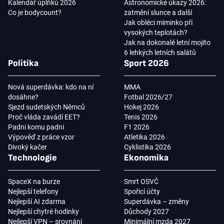
Kalendář úplňků 2026
Astronomické úkazy 2026:
Co je bodycount?
zatmění slunce a další
Jak obléci miminko při
vysokých teplotách?
Jak na dokonalé letní mojito
6 lehkých letních salátů
Politika
Sport 2026
Nová superdávka: kdo na ní
MMA
dosáhne?
Fotbal 2026/27
Sjezd sudetských Němců
Hokej 2026
Proč vláda zavádí EET?
Tenis 2026
Padni komu padni
F1 2026
Výpověď z práce vzor
Atletika 2026
Divoký kačer
Cyklistika 2026
Technologie
Ekonomika
SpaceX na burze
Smrt OSVČ
Nejlepší telefony
Spořicí účty
Nejlepší AI zdarma
Superdávka – změny
Nejlepší chytré hodinky
Důchody 2027
Nejlepší VPN – srovnání
Minimální mzda 2027