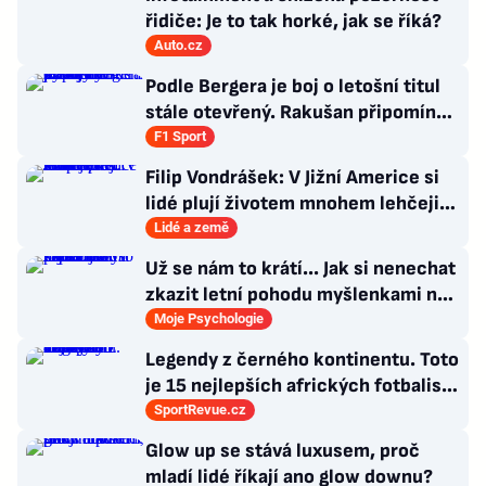
řidiče: Je to tak horké, jak se říká?
Auto.cz
Podle Bergera je boj o letošní titul
stále otevřený. Rakušan připomíná
vývoj loňské sezony
F1 Sport
Filip Vondrášek: V Jižní Americe si
lidé plují životem mnohem lehčeji,
věci tolik neřeší
Lidé a země
Už se nám to krátí... Jak si nenechat
zkazit letní pohodu myšlenkami na
zářijový zápřah?
Moje Psychologie
Legendy z černého kontinentu. Toto
je 15 nejlepších afrických fotbalistů
všech dob
SportRevue.cz
Glow up se stává luxusem, proč
mladí lidé říkají ano glow downu?