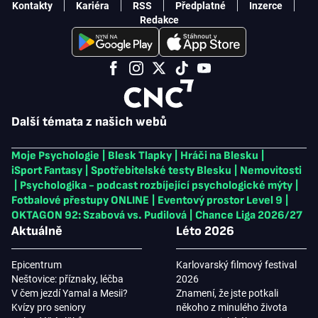
Kontakty
Kariéra
RSS
Předplatné
Inzerce
Redakce
Další témata z našich webů
Moje Psychologie
|
Blesk Tlapky
|
Hráči na Blesku
|
iSport Fantasy
|
Spotřebitelské testy Blesku
|
Nemovitosti
|
Psychologika - podcast rozbíjející psychologické mýty
|
Fotbalové přestupy ONLINE
|
Eventový prostor Level 9
|
OKTAGON 92: Szabová vs. Pudilová
|
Chance Liga 2026/27
Aktuálně
Léto 2026
Epicentrum
Karlovarský filmový festival
Neštovice: příznaky, léčba
2026
V čem jezdí Yamal a Mesii?
Znamení, že jste potkali
Kvízy pro seniory
někoho z minulého života