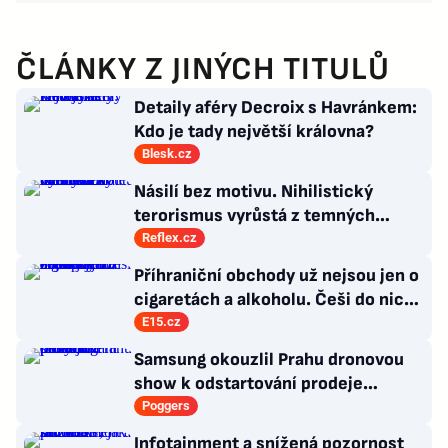
ČLÁNKY Z JINÝCH TITULŮ
Detaily aféry Decroix s Havránkem:
Kdo je tady největší královna?
Blesk.cz
Násilí bez motivu. Nihilistický
terorismus vyrůstá z temných
koutů internetu a míří i na malé děti
Reflex.cz
Příhraniční obchody už nejsou jen o
cigaretách a alkoholu. Češi do nich
jezdí nakupovat zcela jiné zboží
E15.cz
Samsung okouzlil Prahu dronovou
show k odstartování prodeje
nových produktů
Poggers
Infotainment a snížená pozornost