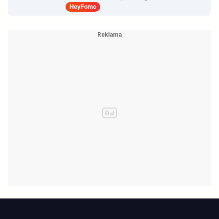
HeyFomo