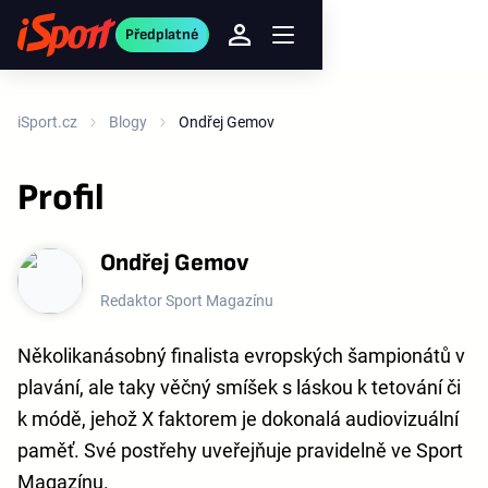
Předplatné
iSport.cz
Blogy
Ondřej Gemov
Profil
Ondřej Gemov
Redaktor Sport Magazínu
Několikanásobný finalista evropských šampionátů v
plavání, ale taky věčný smíšek s láskou k tetování či
k módě, jehož X faktorem je dokonalá audiovizuální
paměť. Své postřehy uveřejňuje pravidelně ve Sport
Magazínu.