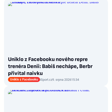
Uniklo z Facebooku nového repre
trenéra Denii: Babiš nechápe, Berbr
přivítal naivku
Uniklo z Facebooku
iSport.cz
9. srpna 2026
15:34