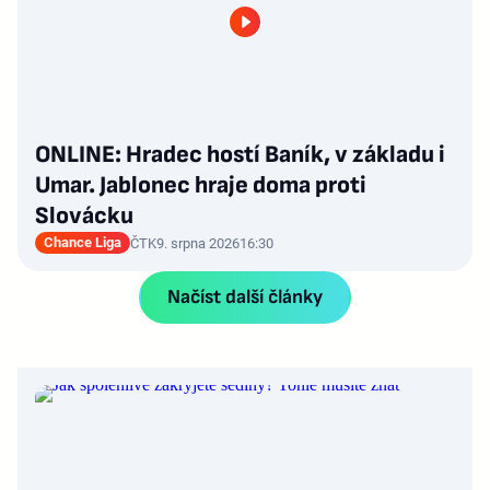
ONLINE: Hradec hostí Baník, v základu i
Umar. Jablonec hraje doma proti
Slovácku
Chance Liga
ČTK
9. srpna 2026
16:30
Načíst další články