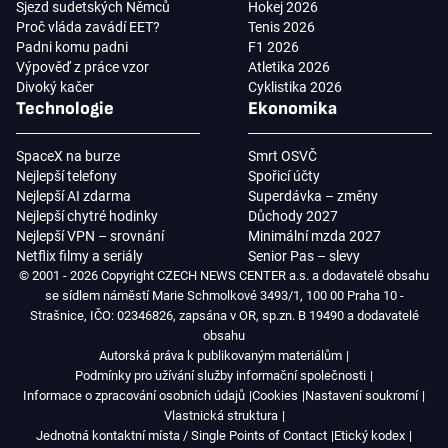
Sjezd sudetských Němců
Hokej 2026
Proč vláda zavádí EET?
Tenis 2026
Padni komu padni
F1 2026
Výpověď z práce vzor
Atletika 2026
Divoký kačer
Cyklistika 2026
Technologie
Ekonomika
SpaceX na burze
Smrt OSVČ
Nejlepší telefony
Spořicí účty
Nejlepší AI zdarma
Superdávka – změny
Nejlepší chytré hodinky
Důchody 2027
Nejlepší VPN – srovnání
Minimální mzda 2027
Netflix filmy a seriály
Senior Pas – slevy
© 2001 - 2026 Copyright CZECH NEWS CENTER a.s. a dodavatelé obsahu
se sídlem náměstí Marie Schmolkové 3493/1, 100 00 Praha 10 -
Strašnice, IČO: 02346826, zapsána v OR, sp.zn. B 19490 a dodavatelé
obsahu
Autorská práva k publikovaným materiálům
Podmínky pro užívání služby informační společnosti
Informace o zpracování osobních údajů
Cookies
Nastavení soukromí
Vlastnická struktura
Jednotná kontaktní místa / Single Points of Contact
Etický kodex