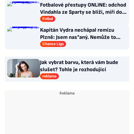
Fotbalové přestupy ONLINE: odchod
Vindahla ze Sparty se blíží, míří do
druhé italské ligy
Fotbal
Kapitán Vydra nechápal remízu
Plzně: Jsem nas*aný. Nemůže to
končit jako házená
Chance Liga
Jak vybrat barvu, která vám bude
slušet? Tohle je rozhodující
reklama