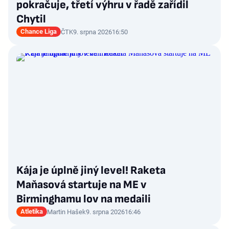
pokračuje, třetí výhru v řadě zařídil
Chytil
Chance Liga
ČTK
9. srpna 2026
16:50
Kája je úplně jiný level! Raketa
Maňasová startuje na ME v
Birminghamu lov na medaili
Atletika
Martin Hašek
9. srpna 2026
16:46