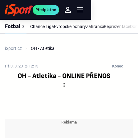
Předplatné
Fotbal
Chance Liga
Evropské poháry
Zahraničí
Reprezentace
Dom
iSport.cz
OH - Atletika
Pá 3. 8. 2012
12:15
Konec
OH - Atletika - ONLINE PŘENOS
: