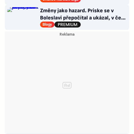
Změny jako hazard. Priske se v
Boleslavi přepočítal a ukázal, v čem
je Slavia dál
Blogy