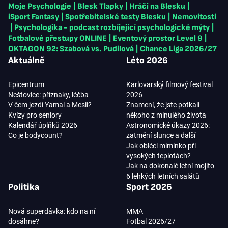
Moje Psychologie
|
Blesk Tlapky
|
Hráči na Blesku
|
iSport Fantasy
|
Spotřebitelské testy Blesku
|
Nemovitosti
|
Psychologika - podcast rozbíjející psychologické mýty
|
Fotbalové přestupy ONLINE
|
Eventový prostor Level 9
|
OKTAGON 92: Szabová vs. Pudilová
|
Chance Liga 2026/27
Aktuálně
Léto 2026
Epicentrum
Karlovarský filmový festival
Neštovice: příznaky, léčba
2026
V čem jezdí Yamal a Mesii?
Znamení, že jste potkali
Kvízy pro seniory
někoho z minulého života
Kalendář úplňků 2026
Astronomické úkazy 2026:
Co je bodycount?
zatmění slunce a další
Jak obléci miminko při
vysokých teplotách?
Jak na dokonalé letní mojito
6 lehkých letních salátů
Politika
Sport 2026
Nová superdávka: kdo na ní
MMA
dosáhne?
Fotbal 2026/27