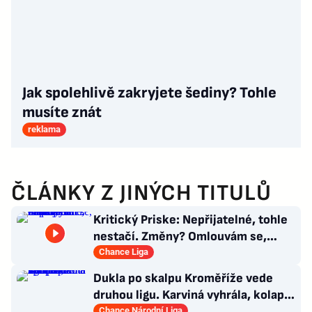
Jak spolehlivě zakryjete šediny? Tohle
musíte znát
reklama
ČLÁNKY Z JINÝCH TITULŮ
Kritický Priske: Nepřijatelné, tohle
nestačí. Změny? Omlouvám se,
nedokážu odpovědět
Chance Liga
Dukla po skalpu Kroměříže vede
druhou ligu. Karviná vyhrála, kolaps
Ústí a triumf Táborska
Chance Národní Liga