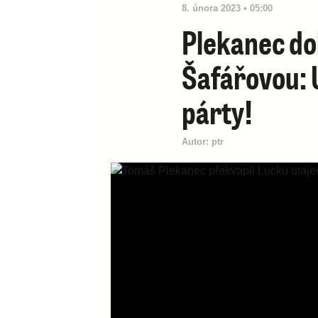
8. února 2023 • 05:00
Plekanec do
Šafářovou: 
párty!
Autor:
ptr