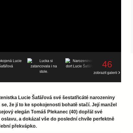
46
zobrazit galerii
tenistka Lucie Šafářová své šestatřicáté narozeniny
se, že jí to ke spokojenosti bohatě stačí. Její manžel
okejový elegán Tomáš Plekanec (40) dopřál své
oslavu, a dokázal vše do poslední chvíle perfektně
udební překvápko.