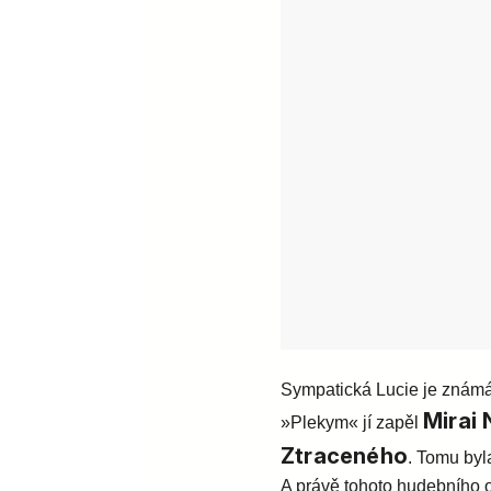
Sympatická Lucie je známá
Mirai 
»Plekym« jí zapěl
Ztraceného
. Tomu byl
A právě tohoto hudebního o