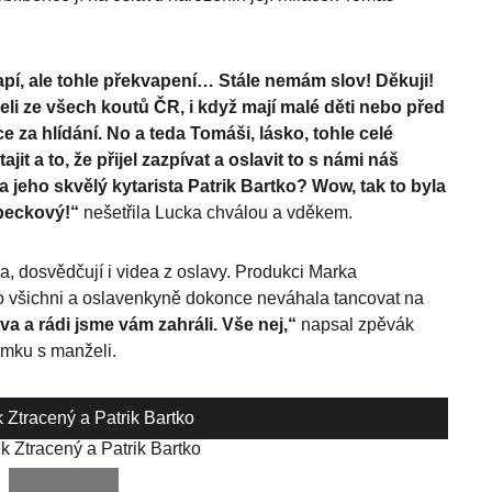
í, ale tohle překvapení… Stále nemám slov! Děkuji!
li ze všech koutů ČR, i když mají malé děti nebo před
za hlídání. No a teda Tomáši, lásko, tohle celé
jit a to, že přijel zazpívat a oslavit to s námi náš
 jeho skvělý kytarista Patrik Bartko? Wow, tak to byla
 peckový!“
nešetřila Lucka chválou a vděkem.
a, dosvědčují i videa z oslavy. Produkci Marka
to všichni a oslavenkyně dokonce neváhala tancovat na
va a rádi jsme vám zahráli. Vše nej,“
napsal zpěvák
ímku s manželi.
Ztracený a Patrik Bartko