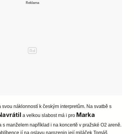
 svou náklonností k českým interpretům. Na svatbě s
Navrátil
Marka
a velkou slabost má i pro
a s manželem například i na koncertě v pražské O2 areně.
blíbence jí na oslavu narozenin její miláček Tomáš