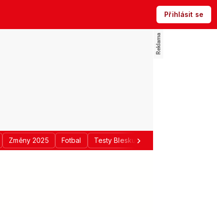
Přihlásit se
Změny 2025
Fotbal
Testy Blesku
Politika
Regiony