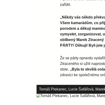
zařídil.
„Někdy vás někdo překvap
Všem kamarádům, co přije
porodem a děkuji mamince 
vymyslet, zorganizovat, uta
oblíbený Marek Ztracený a
PÁRTY! Děkuji! Byli jste
Že se párty opravdu vydařil
Ztraceného si užili napros
stole.
„Byla to skvělá osla
zdravici ke společnému sn
Tomáš Plekanec, Lucie Šafářová, Marek 