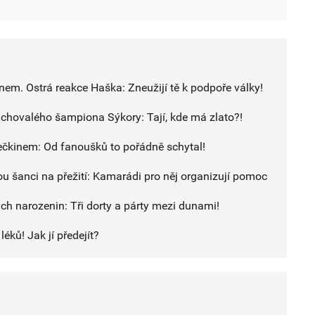
inem. Ostrá reakce Haška: Zneužijí tě k podpoře války!
achovalého šampiona Sýkory: Tají, kde má zlato?!
ečkinem: Od fanoušků to pořádně schytal!
u šanci na přežití: Kamarádi pro něj organizují pomoc
h narozenin: Tři dorty a párty mezi dunami!
éků! Jak jí předejít?