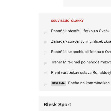
SOUVISEJÍCÍ ČLÁNKY
Pastrňák přestřelil fotkou s Ovečk
Záhada »ztracených« cihliček zkr
Pastrňák se pochlubil fotkou s Ov
Trenér Mirek měl po nehodě mizivo
První »arabská« oslava Ronaldovýc
Bacha na kontraindikaci l
REKLAMA
Blesk Sport