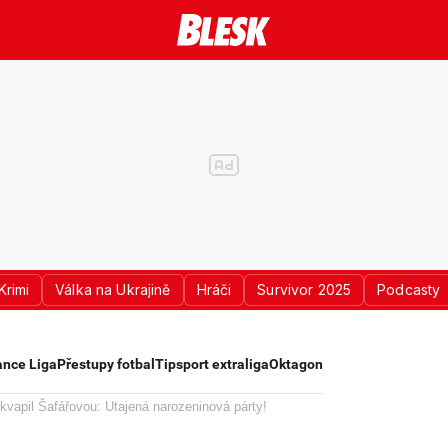
Krimi
Válka na Ukrajině
Hráči
Survivor 2025
Podcasty
nce Liga
Přestupy fotbal
Tipsport extraliga
Oktagon
kvapil Šafářovou: Utajená narozeninová párty!