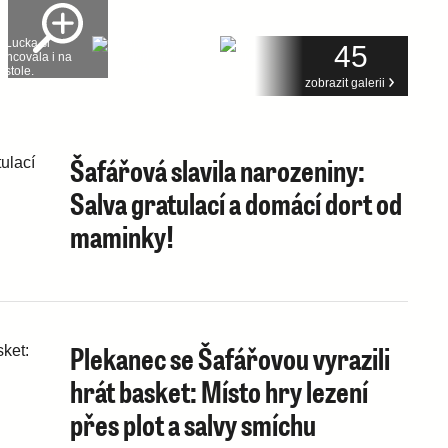
45
zobrazit galerii
Šafářová slavila narozeniny:
Salva gratulací a domácí dort od
maminky!
Plekanec se Šafářovou vyrazili
hrát basket: Místo hry lezení
přes plot a salvy smíchu