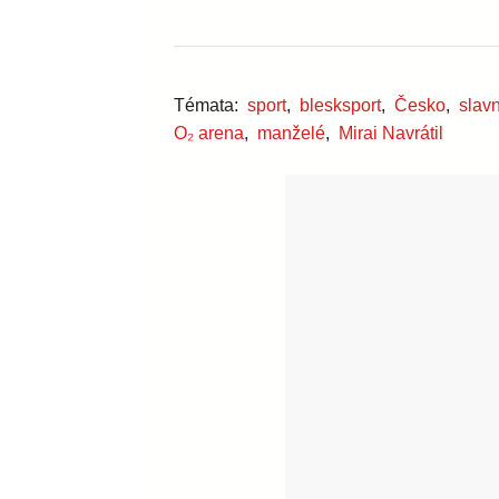
Témata:
sport
,
blesksport
,
Česko
,
slav
O₂ arena
,
manželé
,
Mirai Navrátil