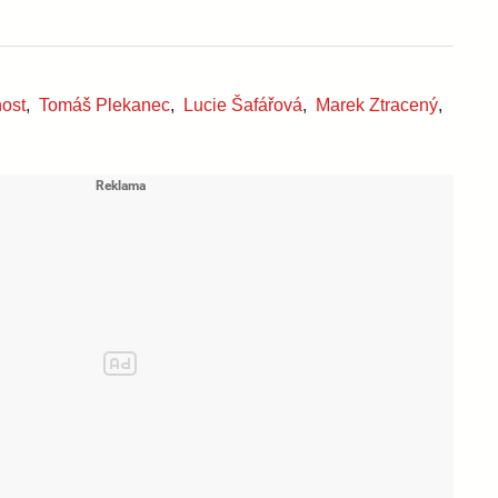
nost
,
Tomáš Plekanec
,
Lucie Šafářová
,
Marek Ztracený
,