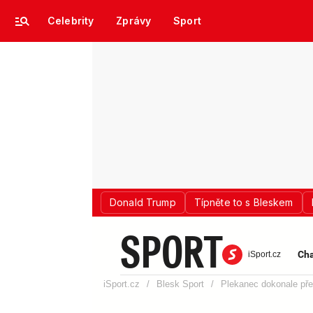
Celebrity
Zprávy
Sport
Donald Trump
Típněte to s Bleskem
SPORT
Cha
iSport.cz
iSport.cz
/
Blesk Sport
/
Plekanec dokonale pře