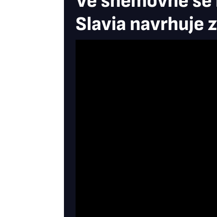
Ve sněmovně se ř
Slavia navrhuje