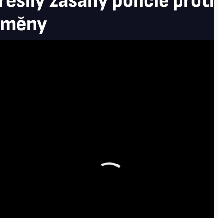
ešily zásahy policie prot
 změny