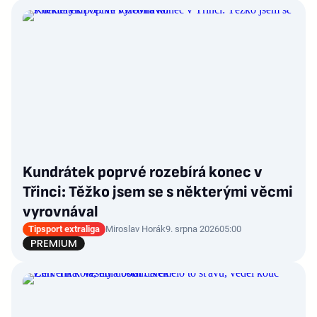
Kundrátek poprvé rozebírá konec v
Třinci: Těžko jsem se s některými věcmi
vyrovnával
Tipsport extraliga
Miroslav Horák
9. srpna 2026
05:00