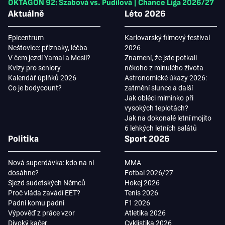
OKTAGON 92: Szabová vs. Pudilová
|
Chance Liga 2026/27
Aktuálně
Léto 2026
Epicentrum
Karlovarský filmový festival
Neštovice: příznaky, léčba
2026
V čem jezdí Yamal a Mesii?
Znamení, že jste potkali
Kvízy pro seniory
někoho z minulého života
Kalendář úplňků 2026
Astronomické úkazy 2026:
Co je bodycount?
zatmění slunce a další
Jak obléci miminko při
vysokých teplotách?
Jak na dokonalé letní mojito
6 lehkých letních salátů
Politika
Sport 2026
Nová superdávka: kdo na ní
MMA
dosáhne?
Fotbal 2026/27
Sjezd sudetských Němců
Hokej 2026
Proč vláda zavádí EET?
Tenis 2026
Padni komu padni
F1 2026
Výpověď z práce vzor
Atletika 2026
Divoký kačer
Cyklistika 2026