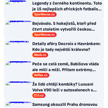
Legendy z černého kontinentu. Toto
je 15 nejlepších afrických fotbalistů
všech dob
SportRevue.cz
Bejvávalo. 5 hokejistů, kteří před
čtvrt stoletím vytvořili českou
kolonii v Ottawě
SportRevue.cz
Detaily aféry Decroix s Havránkem:
Kdo je tady největší královna?
Blesk.cz
Peče se celá země, Babišova vláda
ale mlčí a mlží. Přitom extrémy
počasí jsou trvalými problémy
Reflex.cz
Česka
Že lidé chtějí kombíky? Luxusní
Volva V90 leží v autosalonech s
milionovou slevou
E15.cz
Samsung okouzlil Prahu dronovou