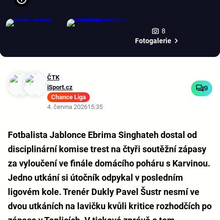
8
Fotogalerie
ČTK
iSport.cz
9
Chance Liga
4. června 2026
15:35
Fotbalista Jablonce Ebrima Singhateh dostal od
disciplinární komise trest na čtyři soutěžní zápasy
za vyloučení ve finále domácího poháru s Karvinou.
Jedno utkání si útočník odpykal v posledním
ligovém kole. Trenér Dukly Pavel Šustr nesmí ve
dvou utkáních na lavičku kvůli kritice rozhodčích po