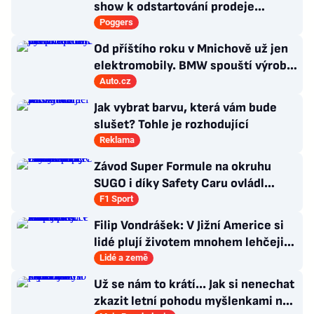
show k odstartování prodeje
nových produktů
Poggers
Od příštího roku v Mnichově už jen
elektromobily. BMW spouští výrobu
sedanu i3
Auto.cz
Jak vybrat barvu, která vám bude
slušet? Tohle je rozhodující
Reklama
Závod Super Formule na okruhu
SUGO i díky Safety Caru ovládl
Fukuzumi. Staněk po chybě nedojel
F1 Sport
Filip Vondrášek: V Jižní Americe si
lidé plují životem mnohem lehčeji,
věci tolik neřeší
Lidé a země
Už se nám to krátí... Jak si nenechat
zkazit letní pohodu myšlenkami na