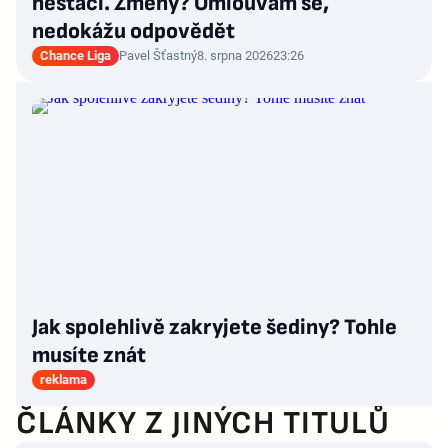
nestačí. Změny? Omlouvám se,
nedokážu odpovědět
Chance Liga
Pavel Šťastný
8. srpna 2026
23:26
Jak spolehlivě zakryjete šediny? Tohle
musíte znát
reklama
ČLÁNKY Z JINÝCH TITULŮ