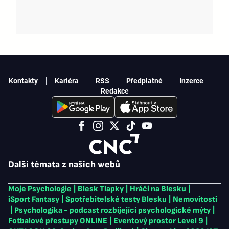
Kontakty
Kariéra
RSS
Předplatné
Inzerce
Redakce
Další témata z našich webů
Moje Psychologie
|
Blesk Tlapky
|
Hráči na Blesku
|
iSport Fantasy
|
Spotřebitelské testy Blesku
|
Nemovitosti
|
Psychologika - podcast rozbíjející psychologické mýty
|
Fotbalové přestupy ONLINE
|
Eventový prostor Level 9
|