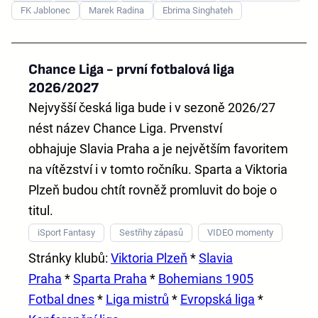
FK Jablonec
Marek Radina
Ebrima Singhateh
Chance Liga - první fotbalová liga
2026/2027
Nejvyšší česká liga bude i v sezoně 2026/27
nést název
Chance Liga
. Prvenství
obhajuje
Slavia Praha
a je největším favoritem
na vítězství i v tomto ročníku. Sparta a Viktoria
Plzeň budou chtít rovněž promluvit do boje o
titul.
iSport Fantasy
Sestřihy zápasů
VIDEO momenty
Stránky klubů:
Viktoria Plzeň
*
Slavia
Praha
*
Sparta Praha
*
Bohemians 1905
Fotbal dnes
*
Liga mistrů
*
Evropská liga
*