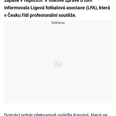
zápase v Teplicích. V tiskové zprávě o tom
informovala Ligová fotbalová asociace (LFA), která
v Česku řídí profesionální soutěže.
Domácí pohár překvapivě ovládla Karviná, která ve