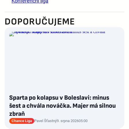
Konferenční liga
DOPORUČUJEME
Sparta po kolapsu v Boleslavi: minus
šest a chvála nováčka. Majer má silnou
zbraň
Chance Liga
Pavel Šťastný
9. srpna 2026
05:00