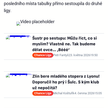
posledního místa tabulky přímo sestoupila do druhé
ligy.
Šustr po sestupu: Můžu říct, co si
myslím? Vlastně ne. Tak budeme
dělat ovce... ‚Bééé‘
Chance Liga
Petr Fantyš
23. května 2026
19:50
Zlín bere mladého stopera z Lyonu!
Doporučil ho prý i Šulc. S kým klub
už nepočítá?
Chance Liga
Michal Koštuřík
4. června 2026
15:05