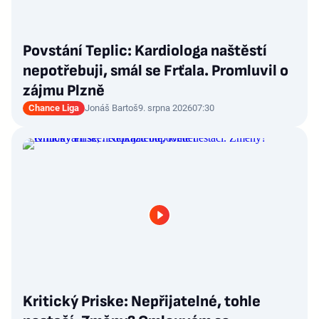
Povstání Teplic: Kardiologa naštěstí
nepotřebuji, smál se Frťala. Promluvil o
zájmu Plzně
Chance Liga
Jonáš Bartoš
9. srpna 2026
07:30
Kritický Priske: Nepřijatelné, tohle