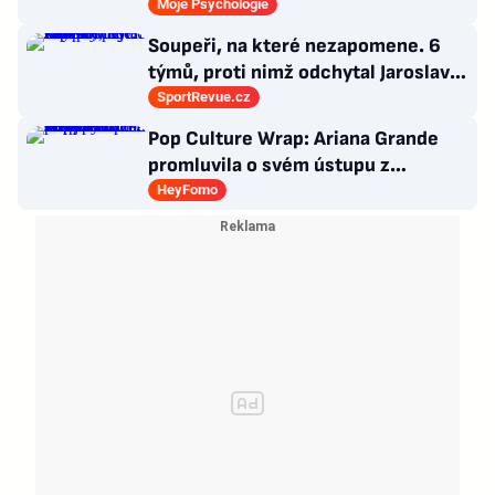
zářijový zápřah?
Moje Psychologie
Soupeři, na které nezapomene. 6
týmů, proti nimž odchytal Jaroslav
Drobný nejvíc zápasů v kariéře
SportRevue.cz
Pop Culture Wrap: Ariana Grande
promluvila o svém ústupu z
veřejného života a Sophia z
HeyFomo
KATSEYE si dává pauzu od skupiny