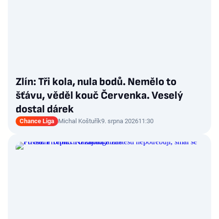
Zlín: Tři kola, nula bodů. Nemělo to
šťávu, věděl kouč Červenka. Veselý
dostal dárek
Chance Liga
Michal Koštuřík
9. srpna 2026
11:30