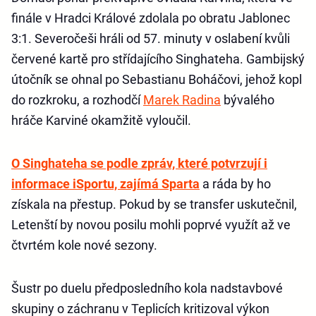
finále v Hradci Králové zdolala po obratu Jablonec
3:1. Severočeši hráli od 57. minuty v oslabení kvůli
červené kartě pro střídajícího Singhateha. Gambijský
útočník se ohnal po Sebastianu Boháčovi, jehož kopl
do rozkroku, a rozhodčí
Marek Radina
bývalého
hráče Karviné okamžitě vyloučil.
O Singhateha se podle zpráv, které potvrzují i
informace iSportu, zajímá Sparta
a ráda by ho
získala na přestup. Pokud by se transfer uskutečnil,
Letenští by novou posilu mohli poprvé využít až ve
čtvrtém kole nové sezony.
Šustr po duelu předposledního kola nadstavbové
skupiny o záchranu v Teplicích kritizoval výkon