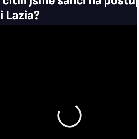
 cítili jsme šanci na post
i Lazia?