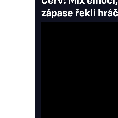
Červ: Mix emocí,
zápase řekli hráč