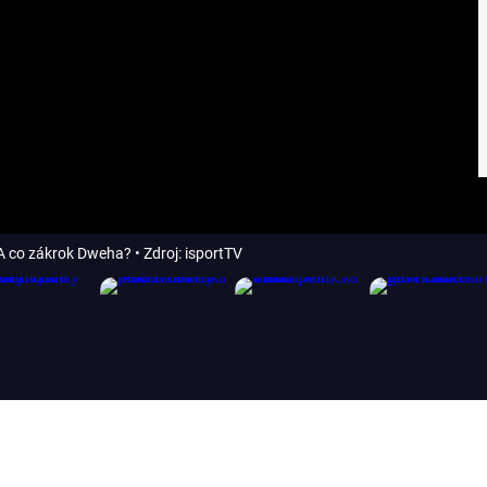
. A co zákrok Dweha?
• Zdroj: isportTV