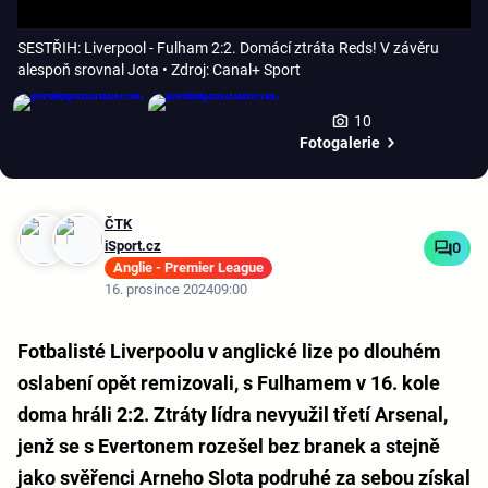
SESTŘIH: Liverpool - Fulham 2:2. Domácí ztráta Reds! V závěru
alespoň srovnal Jota
• Zdroj: Canal+ Sport
10
Fotogalerie
ČTK
iSport.cz
0
Anglie - Premier League
16. prosince 2024
09:00
Fotbalisté Liverpoolu v anglické lize po dlouhém
oslabení opět remizovali, s Fulhamem v 16. kole
doma hráli 2:2. Ztráty lídra nevyužil třetí Arsenal,
jenž se s Evertonem rozešel bez branek a stejně
jako svěřenci Arneho Slota podruhé za sebou získal