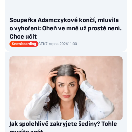
Soupeřka Adamczykové končí, mluvila
o vyhoření: Oheň ve mně už prostě není.
Chce učit
Snowboarding
ČTK
7. srpna 2026
11:30
Jak spolehlivě zakryjete šediny? Tohle