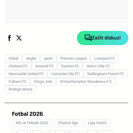
Začít diskuzi
fotbal
anglie
sport
Premier League
Liverpool FC
Chelsea FC
Arsenal FC
Everton FC
Aston Villa FC
Newcastle United FC
Leicester City FC
Nottingham Forest FC
Fulham FC
Diogo Jota
Wolverhampton Wanderers F.C.
Rodrigo Muniz
Fotbal 2026
MS ve fotbale 2026
Chance liga
Liga mistrů