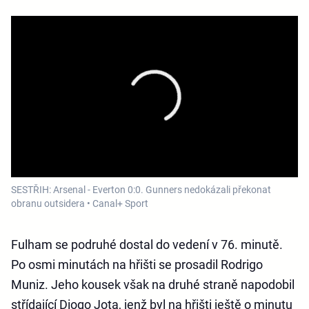
SESTŘIH: Arsenal - Everton 0:0. Gunners nedokázali překonat
obranu outsidera • Canal+ Sport
Fulham se podruhé dostal do vedení v 76. minutě.
Po osmi minutách na hřišti se prosadil Rodrigo
Muniz. Jeho kousek však na druhé straně napodobil
střídající Diogo Jota, jenž byl na hřišti ještě o minutu