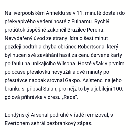
Na liverpoolském Anfieldu se v 11. minutě dostali do
překvapivého vedení hosté z Fulhamu. Rychlý
protiútok úspěšně zakončil Brazilec Pereira.
Nevydařený úvod ze strany lídra o šest minut
později podtrhla chyba obránce Robertsona, který
byl nucen své zaváhání hasit za cenu červené karty
po faulu na unikajícího Wilsona. Hosté však v prvním
poločase přesilovku nevyužili a dvě minuty po
přestávce naopak srovnal Gakpo. Asistenci na jeho
branku si připsal Salah, pro nějž to byla jubilejní 100.
gólová přihrávka v dresu „Reds“.
Londýnský Arsenal podruhé v řadě remizoval, s
Evertonem sehrál bezbrankový zápas.