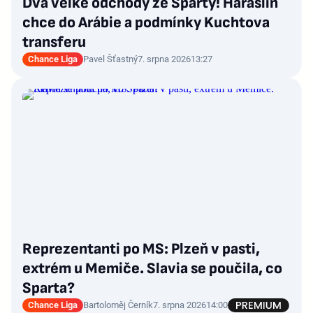
Dva velké odchody ze Sparty! Haraslín
chce do Arábie a podmínky Kuchtova
transferu
Chance Liga
Pavel Šťastný
7. srpna 2026
13:27
Reprezentanti po MS: Plzeň v pasti,
extrém u Memiče. Slavia se poučila, co
Sparta?
Chance Liga
Bartoloměj Černík
7. srpna 2026
14:00