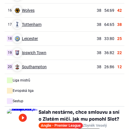
Wolves
38
54:69
42
16
Tottenham
38
64:65
38
17
Leicester
38
33:80
25
18
Ipswich Town
38
36:82
22
19
Southampton
38
26:86
12
20
Liga mistrů
Evropská liga
Sestup
Salah nestárne, chce smlouvu a sní
o Zlatém míči. Jak mu pomohl Slot?
Anglie - Premier League
Zbyněk Veselý