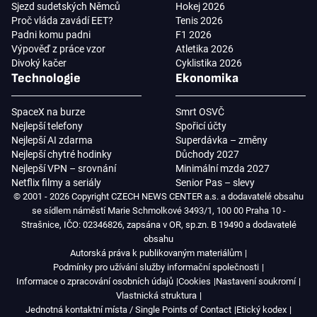
Sjezd sudetských Němců
Hokej 2026
Proč vláda zavádí EET?
Tenis 2026
Padni komu padni
F1 2026
Výpověď z práce vzor
Atletika 2026
Divoký kačer
Cyklistika 2026
Technologie
Ekonomika
SpaceX na burze
Smrt OSVČ
Nejlepší telefony
Spořicí účty
Nejlepší AI zdarma
Superdávka – změny
Nejlepší chytré hodinky
Důchody 2027
Nejlepší VPN – srovnání
Minimální mzda 2027
Netflix filmy a seriály
Senior Pas – slevy
© 2001 - 2026 Copyright CZECH NEWS CENTER a.s. a dodavatelé obsahu
se sídlem náměstí Marie Schmolkové 3493/1, 100 00 Praha 10 -
Strašnice, IČO: 02346826, zapsána v OR, sp.zn. B 19490 a dodavatelé
obsahu
Autorská práva k publikovaným materiálům
Podmínky pro užívání služby informační společnosti
Informace o zpracování osobních údajů
Cookies
Nastavení soukromí
Vlastnická struktura
Jednotná kontaktní místa / Single Points of Contact
Etický kodex