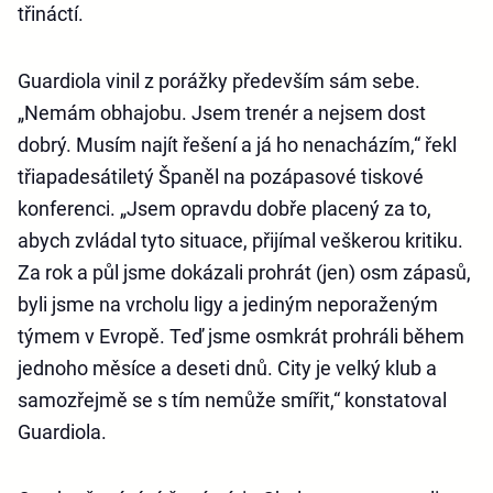
třináctí.
Guardiola vinil z porážky především sám sebe.
„Nemám obhajobu. Jsem trenér a nejsem dost
dobrý. Musím najít řešení a já ho nenacházím,“ řekl
třiapadesátiletý Španěl na pozápasové tiskové
konferenci. „Jsem opravdu dobře placený za to,
abych zvládal tyto situace, přijímal veškerou kritiku.
Za rok a půl jsme dokázali prohrát (jen) osm zápasů,
byli jsme na vrcholu ligy a jediným neporaženým
týmem v Evropě. Teď jsme osmkrát prohráli během
jednoho měsíce a deseti dnů. City je velký klub a
samozřejmě se s tím nemůže smířit,“ konstatoval
Guardiola.