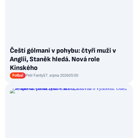
Čeští gólmani v pohybu: čtyři muži v
Anglii, Staněk hledá. Nová role
Kinského
Fotbal
Petr Fantyš
7. srpna 2026
05:00