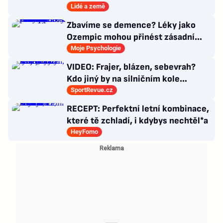
3000 metrech
Lidé a země
Zbavíme se demence? Léky jako
Ozempic mohou přinést zásadní
průlom v léčbě Alzheimerovy
Moje Psychologie
choroby
VIDEO: Frajer, blázen, sebevrah?
Kdo jiný by na silničním kole
dokázal tyhle triky?
SportRevue.cz
RECEPT: Perfektní letní kombinace,
které tě zchladí, i kdybys nechtěl*a
HeyFomo