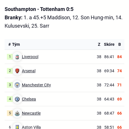
Southampton - Tottenham 0:5
Branky:
1. a 45.+5 Maddison, 12. Son Hung-min, 14.
Kulusevski, 25. Sarr
#
Tým
Z
Skóre
B
Liverpool
38
86:41
84
1
Arsenal
38
69:34
74
2
Manchester City
38
72:44
71
3
Chelsea
38
64:43
69
4
Newcastle
38
68:47
66
5
Aston Villa
38
58:51
66
6