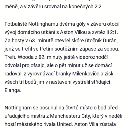
méně, a v závěru srovnal na konečných 2:2.
Fotbalisté Nottinghamu dvěma góly v závěru otočili
vývoj domácího utkání s Aston Villou a zvítězili 2:1.
Za hosty v 63. minutě otevřel skóre útočník Durán,
jenž se trefil ve třetím soutěžním zápase za sebou.
Trefu Wooda z 82. minuty ještě videorozhodčí
odvolal pro ofsajd, ale o pět minut už se domácí
radovali z vyrovnávací branky Milenkoviče a zisk
všech tří bodů jim v nastavení vystřelil střídající
Elanga.
Nottingham se posunul na čtvrté místo o bod před
úřadujícího mistra z Manchesteru City, který v neděli
hostí městského rivala United. Aston Villa zůstala