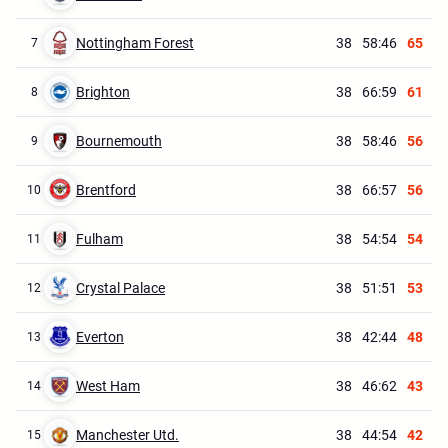
Nottingham Forest
38
58:46
65
7
Brighton
38
66:59
61
8
Bournemouth
38
58:46
56
9
Brentford
38
66:57
56
10
Fulham
38
54:54
54
11
Crystal Palace
38
51:51
53
12
Everton
38
42:44
48
13
West Ham
38
46:62
43
14
Manchester Utd.
38
44:54
42
15