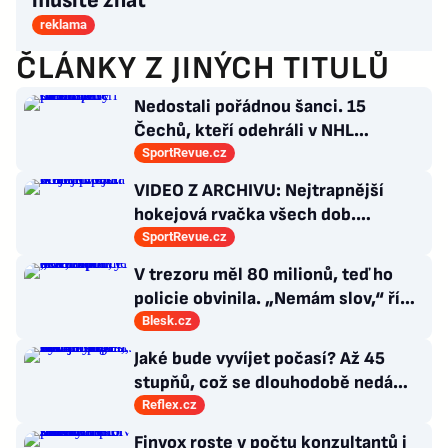
musíte znát
reklama
ČLÁNKY Z JINÝCH TITULŮ
Nedostali pořádnou šanci. 15
Čechů, kteří odehráli v NHL
maximálně dva zápasy
SportRevue.cz
VIDEO Z ARCHIVU: Nejtrapnější
hokejová rvačka všech dob.
Nepadla v ní ani rána
SportRevue.cz
V trezoru měl 80 milionů, teď ho
policie obvinila. „Nemám slov,“ říká
exšéf Správy železnic
Blesk.cz
Jaké bude vyvíjet počasí? Až 45
stupňů, což se dlouhodobě nedá
vydržet, varuje klimatolog Radim
Reflex.cz
Tolasz
Finvox roste v počtu konzultantů i