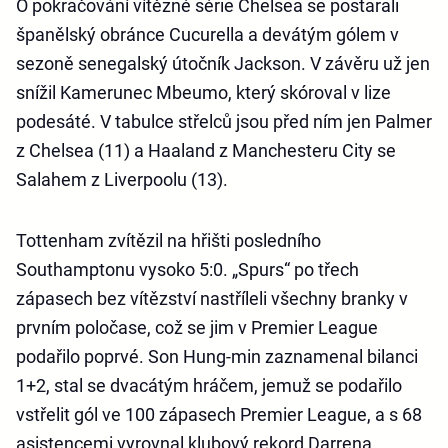
O pokračování vítězné série Chelsea se postarali
španělský obránce Cucurella a devátým gólem v
sezoně senegalský útočník Jackson. V závěru už jen
snížil Kamerunec Mbeumo, který skóroval v lize
podesáté. V tabulce střelců jsou před ním jen Palmer
z Chelsea (11) a Haaland z Manchesteru City se
Salahem z Liverpoolu (13).
Tottenham zvítězil na hřišti posledního
Southamptonu vysoko 5:0. „Spurs“ po třech
zápasech bez vítězství nastříleli všechny branky v
prvním poločase, což se jim v Premier League
podařilo poprvé. Son Hung-min zaznamenal bilanci
1+2, stal se dvacátým hráčem, jemuž se podařilo
vstřelit gól ve 100 zápasech Premier League, a s 68
asistencemi vyrovnal klubový rekord Darrena