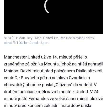
SESTŘIH: Man. City - Man. United 1:2. Red Devils ovládli derby,
obrat řídil Diallo • Canal+ Sport
Manchester United už ve 14. minutě přišel o
zraněného záložníka Mounta, jehož na hřišti nahradil
Mainoo. Devět minut před poločasem Diallo přizvedl
centr De Bruyneho přímo na hlavu Gvardiola a
chorvatský obránce poslal „Citizens“ do vedení. V
druhém poločase měli navrch hosté z United. V 74.
minutě ještě Fernandes ve velké šanci minul, ale dvě
minuty před koncem základní hrací doby přišla