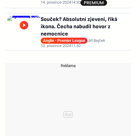
14. prosince 2024
14:30
Souček? Absolutní zjevení, říká
ikona. Čecha nabudil hovor z
nemocnice
Anglie - Premier League
Jiří Bejček
10. prosince 2024
11:30