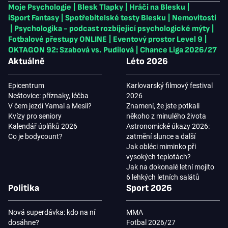
Moje Psychologie
|
Blesk Tlapky
|
Hráči na Blesku
|
iSport Fantasy
|
Spotřebitelské testy Blesku
|
Nemovitosti
|
Psychologika - podcast rozbíjející psychologické mýty
|
Fotbalové přestupy ONLINE
|
Eventový prostor Level 9
|
OKTAGON 92: Szabová vs. Pudilová
|
Chance Liga 2026/27
Aktuálně
Léto 2026
Epicentrum
Karlovarský filmový festival
Neštovice: příznaky, léčba
2026
V čem jezdí Yamal a Mesii?
Znamení, že jste potkali
Kvízy pro seniory
někoho z minulého života
Kalendář úplňků 2026
Astronomické úkazy 2026:
Co je bodycount?
zatmění slunce a další
Jak obléci miminko při
vysokých teplotách?
Jak na dokonalé letní mojito
6 lehkých letních salátů
Politika
Sport 2026
Nová superdávka: kdo na ní
MMA
dosáhne?
Fotbal 2026/27