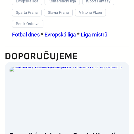
Evropská liga
Konferenční liga
iSport Fantasy
Sparta Praha
Slavia Praha
Viktoria Plzeň
Baník Ostrava
Fotbal dnes
*
Evropská liga
*
Liga mistrů
DOPORUČUJEME