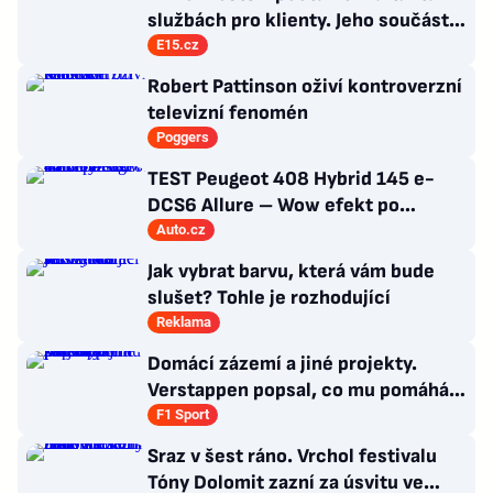
službách pro klienty. Jeho součástí
se stává tradiční moravská firma ST
E15.cz
Consult
Robert Pattinson oživí kontroverzní
televizní fenomén
Poggers
TEST Peugeot 408 Hybrid 145 e-
DCS6 Allure – Wow efekt po
francouzsku
Auto.cz
Jak vybrat barvu, která vám bude
slušet? Tohle je rozhodující
Reklama
Domácí zázemí a jiné projekty.
Verstappen popsal, co mu pomáhá
se soustředit na závodění
F1 Sport
Sraz v šest ráno. Vrchol festivalu
Tóny Dolomit zazní za úsvitu ve