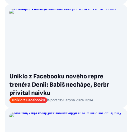
Uniklo z Facebooku nového repre
trenéra Denii: Babiš nechápe, Berbr
přivítal naivku
Uniklo z Facebooku
iSport.cz
9. srpna 2026
15:34