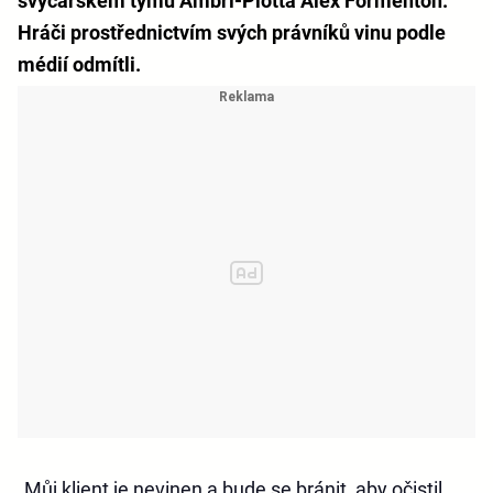
švýcarském týmu Ambri-Piotta Alex Formenton.
Hráči prostřednictvím svých právníků vinu podle
médií odmítli.
„Můj klient je nevinen a bude se bránit, aby očistil