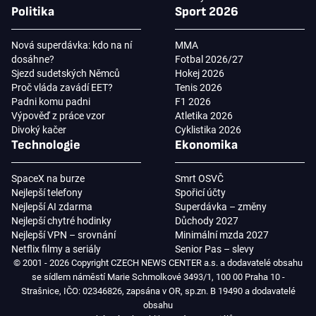
Politika
Sport 2026
Nová superdávka: kdo na ní
MMA
dosáhne?
Fotbal 2026/27
Sjezd sudetských Němců
Hokej 2026
Proč vláda zavádí EET?
Tenis 2026
Padni komu padni
F1 2026
Výpověď z práce vzor
Atletika 2026
Divoký kačer
Cyklistika 2026
Technologie
Ekonomika
SpaceX na burze
Smrt OSVČ
Nejlepší telefony
Spořicí účty
Nejlepší AI zdarma
Superdávka – změny
Nejlepší chytré hodinky
Důchody 2027
Nejlepší VPN – srovnání
Minimální mzda 2027
Netflix filmy a seriály
Senior Pas – slevy
© 2001 - 2026 Copyright CZECH NEWS CENTER a.s. a dodavatelé obsahu
se sídlem náměstí Marie Schmolkové 3493/1, 100 00 Praha 10 -
Strašnice, IČO: 02346826, zapsána v OR, sp.zn. B 19490 a dodavatelé
obsahu