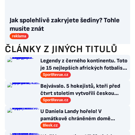
Jak spolehlivě zakryjete šediny? Tohle
musíte znát
reklama
ČLÁNKY Z JINÝCH TITULŮ
Legendy z černého kontinentu. Toto
je 15 nejlepších afrických fotbalistů
všech dob
SportRevue.cz
Bejvávalo. 5 hokejistů, kteří před
čtvrt stoletím vytvořili českou
kolonii v Ottawě
SportRevue.cz
U Daniela Landy hořelo! V
památkově chráněném domě
vypalovali vosy
Blesk.cz