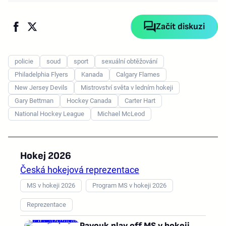
Začít diskuzi
policie
soud
sport
sexuální obtěžování
Philadelphia Flyers
Kanada
Calgary Flames
New Jersey Devils
Mistrovství světa v ledním hokeji
Gary Bettman
Hockey Canada
Carter Hart
National Hockey League
Michael McLeod
Hokej 2026
Česká hokejová reprezentace
MS v hokeji 2026
Program MS v hokeji 2026
Reprezentace
Pavouk play off MS v hokeji