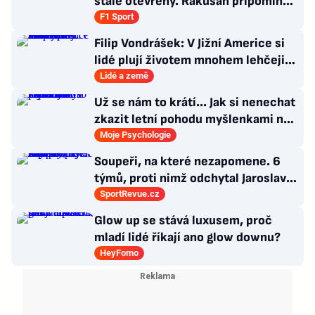
stále otevřený. Rakušan připomíná
vývoj loňské sezony
F1 Sport
Filip Vondrášek: V Jižní Americe si
lidé plují životem mnohem lehčeji,
věci tolik neřeší
Lidé a země
Už se nám to krátí... Jak si nenechat
zkazit letní pohodu myšlenkami na
zářijový zápřah?
Moje Psychologie
Soupeři, na které nezapomene. 6
týmů, proti nimž odchytal Jaroslav
Drobný nejvíc zápasů v kariéře
SportRevue.cz
Glow up se stává luxusem, proč
mladí lidé říkají ano glow downu?
HeyFomo