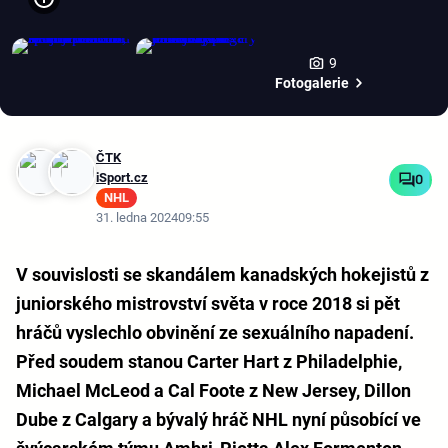
9
Fotogalerie
ČTK
iSport.cz
0
NHL
31. ledna 2024
09:55
V souvislosti se skandálem kanadských hokejistů z
juniorského mistrovství světa v roce 2018 si pět
hráčů vyslechlo obvinění ze sexuálního napadení.
Před soudem stanou Carter Hart z Philadelphie,
Michael McLeod a Cal Foote z New Jersey, Dillon
Dube z Calgary a bývalý hráč NHL nyní působící ve