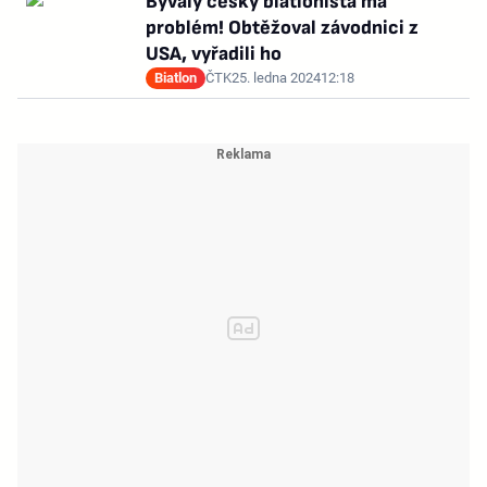
Bývalý český biatlonista má
problém! Obtěžoval závodnici z
USA, vyřadili ho
Biatlon
ČTK
25. ledna 2024
12:18