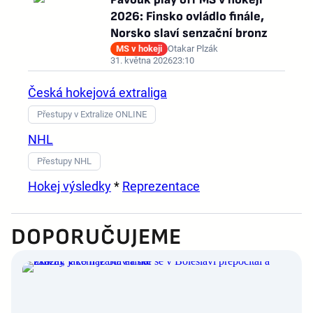
2026: Finsko ovládlo finále,
Norsko slaví senzační bronz
MS v hokeji
Otakar Plzák
31. května 2026
23:10
Česká hokejová extraliga
Přestupy v Extralize ONLINE
NHL
Přestupy NHL
Hokej výsledky
*
Reprezentace
DOPORUČUJEME