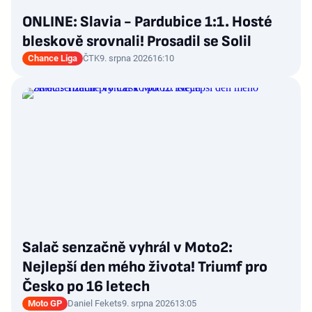
ONLINE: Slavia - Pardubice 1:1. Hosté
bleskově srovnali! Prosadil se Solil
Chance Liga
ČTK
9. srpna 2026
16:10
Salač senzačně vyhrál v Moto2:
Nejlepší den mého života! Triumf pro
Česko po 16 letech
Moto GP
Daniel Fekets
9. srpna 2026
13:05