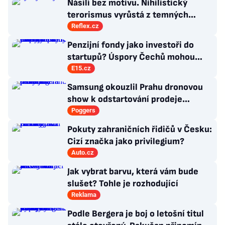
Násilí bez motivu. Nihilistický
terorismus vyrůstá z temných
koutů internetu a míří i na malé děti
Reflex.cz
Penzijní fondy jako investoři do
startupů? Úspory Čechů mohou
rozhýbat ekonomický růst
E15.cz
Samsung okouzlil Prahu dronovou
show k odstartování prodeje
nových produktů
Poggers
Pokuty zahraničních řidičů v Česku:
Cizí značka jako privilegium?
Auto.cz
Jak vybrat barvu, která vám bude
slušet? Tohle je rozhodující
Reklama
Podle Bergera je boj o letošní titul