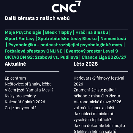
Další témata z našich webů
Moje Psychologie
|
Blesk Tlapky
|
Hráči na Blesku
|
iSport Fantasy
|
Spotřebitelské testy Blesku
|
Nemovitosti
|
Psychologika - podcast rozbíjející psychologické mýty
|
Fotbalové přestupy ONLINE
|
Eventový prostor Level 9
|
OKTAGON 92: Szabová vs. Pudilová
|
Chance Liga 2026/27
Aktuálně
Léto 2026
Epicentrum
Karlovarský filmový festival
Neštovice: příznaky, léčba
2026
V čem jezdí Yamal a Mesii?
Znamení, že jste potkali
Kvízy pro seniory
někoho z minulého života
Kalendář úplňků 2026
Astronomické úkazy 2026:
Co je bodycount?
zatmění slunce a další
Jak obléci miminko při
vysokých teplotách?
Jak na dokonalé letní mojito
6 lehkých letních salátů