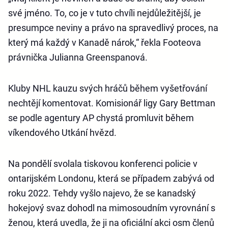
své jméno. To, co je v tuto chvíli nejdůležitější, je
presumpce neviny a právo na spravedlivý proces, na
který má každý v Kanadě nárok,“ řekla Footeova
právnička Julianna Greenspanová.
Kluby NHL kauzu svých hráčů během vyšetřování
nechtějí komentovat. Komisionář ligy Gary Bettman
se podle agentury AP chystá promluvit během
víkendového Utkání hvězd.
Na pondělí svolala tiskovou konferenci policie v
ontarijském Londonu, která se případem zabývá od
roku 2022. Tehdy vyšlo najevo, že se kanadský
hokejový svaz dohodl na mimosoudním vyrovnání s
ženou, která uvedla, že ji na oficiální akci osm členů