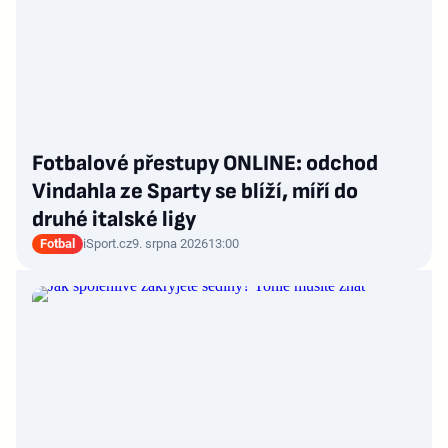
Fotbalové přestupy ONLINE: odchod
Vindahla ze Sparty se blíží, míří do
druhé italské ligy
Fotbal
iSport.cz
9. srpna 2026
13:00