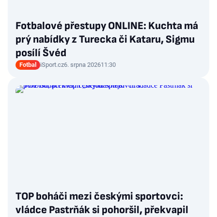
Fotbalové přestupy ONLINE: Kuchta má
prý nabídky z Turecka či Kataru, Sigmu
posílí Švéd
Fotbal
iSport.cz
6. srpna 2026
11:30
TOP boháči mezi českými sportovci:
vládce Pastrňák si pohoršil, překvapil