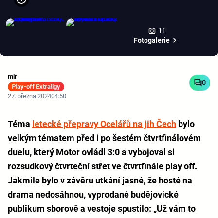
11
Fotogalerie
mir
0
Play-off Extraligy
27. března 2024
04:50
Téma
letecké přepravy Ocelářů na jih Čech
bylo
velkým tématem před i po šestém čtvrtfinálovém
duelu, který Motor ovládl 3:0 a vybojoval si
rozsudkový čtvrteční střet ve čtvrtfinále play off.
Jakmile bylo v závěru utkání jasné, že hosté na
drama nedosáhnou, vyprodané budějovické
publikum sborově a vestoje spustilo: „Už vám to