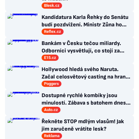
Blesk.cz
Kandidatura Karla Řehky do Senátu
budí pozdvižení. Ministr Zůna ho
kritizuje, konkurenti haní i chválí
Reflex.cz
Bankám v Česku tečou miliardy.
Odborníci vysvětlují, co stojí za
jejich růstem
E15.cz
Hollywood hledá svého Naruta.
Začal celosvětový casting na hraný
film
Poggers
Dostupné rychlé kombíky jsou
minulostí. Zábava s batohem dnes
začíná až nad milionem korun
Auto.cz
Řekněte STOP mdlým vlasům! Jak
jim zaručeně vrátíte lesk?
Reklama