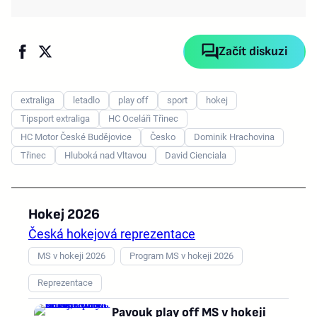
Začít diskuzi
extraliga
letadlo
play off
sport
hokej
Tipsport extraliga
HC Oceláři Třinec
HC Motor České Budějovice
Česko
Dominik Hrachovina
Třinec
Hluboká nad Vltavou
David Cienciala
Hokej 2026
Česká hokejová reprezentace
MS v hokeji 2026
Program MS v hokeji 2026
Reprezentace
Pavouk play off MS v hokeji