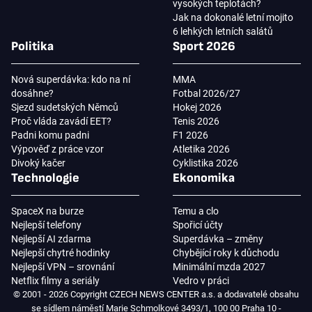
vysokých teplotách?
Jak na dokonalé letní mojito
6 lehkých letních salátů
Politika
Sport 2026
Nová superdávka: kdo na ní
MMA
dosáhne?
Fotbal 2026/27
Sjezd sudetských Němců
Hokej 2026
Proč vláda zavádí EET?
Tenis 2026
Padni komu padni
F1 2026
Výpověď z práce vzor
Atletika 2026
Divoký kačer
Cyklistika 2026
Technologie
Ekonomika
SpaceX na burze
Temu a clo
Nejlepší telefony
Spořicí účty
Nejlepší AI zdarma
Superdávka – změny
Nejlepší chytré hodinky
Chybějící roky k důchodu
Nejlepší VPN – srovnání
Minimální mzda 2027
Netflix filmy a seriály
Vedro v práci
© 2001 - 2026 Copyright CZECH NEWS CENTER a.s. a dodavatelé obsahu
se sídlem náměstí Marie Schmolkové 3493/1, 100 00 Praha 10 -