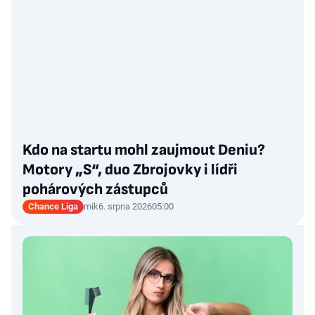
Kdo na startu mohl zaujmout Deniu?
Motory „S“, duo Zbrojovky i lídři
pohárových zástupců
Chance Liga
mik
6. srpna 2026
05:00