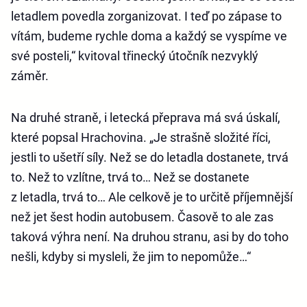
letadlem povedla zorganizovat. I teď po zápase to
vítám, budeme rychle doma a každý se vyspíme ve
své posteli,“ kvitoval třinecký útočník nezvyklý
záměr.
Na druhé straně, i letecká přeprava má svá úskalí,
které popsal Hrachovina. „Je strašně složité říci,
jestli to ušetří síly. Než se do letadla dostanete, trvá
to. Než to vzlítne, trvá to… Než se dostanete
z letadla, trvá to… Ale celkově je to určitě příjemnější
než jet šest hodin autobusem. Časově to ale zas
taková výhra není. Na druhou stranu, asi by do toho
nešli, kdyby si mysleli, že jim to nepomůže…“