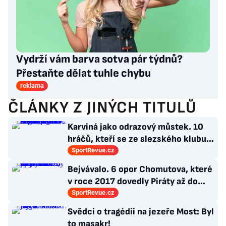
Vydrží vám barva sotva pár týdnů?
Přestaňte dělat tuhle chybu
reklama
ČLÁNKY Z JINÝCH TITULŮ
Karviná jako odrazový můstek. 10
hráčů, kteří se ze slezského klubu
probili k lukrativnímu angažmá
SportRevue.cz
Bejvávalo. 6 opor Chomutova, které
v roce 2017 dovedly Piráty až do
semifinále play-off
SportRevue.cz
Svědci o tragédii na jezeře Most: Byl
to masakr!