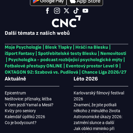
Další témata z našich webů
Moje Psychologie
|
Blesk Tlapky
|
Hráči na Blesku
|
iSport Fantasy
|
Spotřebitelské testy Blesku
|
Nemovitosti
|
Psychologika - podcast rozbíjející psychologické mýty
|
Fotbalové přestupy ONLINE
|
Eventový prostor Level 9
|
OKTAGON 92: Szabová vs. Pudilová
|
Chance Liga 2026/27
Aktuálně
Léto 2026
Epicentrum
Karlovarský filmový festival
Neštovice: příznaky, léčba
2026
V čem jezdí Yamal a Mesii?
Znamení, že jste potkali
Kvízy pro seniory
někoho z minulého života
Kalendář úplňků 2026
Astronomické úkazy 2026:
Co je bodycount?
zatmění slunce a další
Jak obléci miminko při