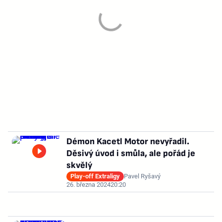
Démon Kacetl Motor nevyřadil.
Děsivý úvod i smůla, ale pořád je
skvělý
Play-off Extraligy
Pavel Ryšavý
26. března 2024
20:20