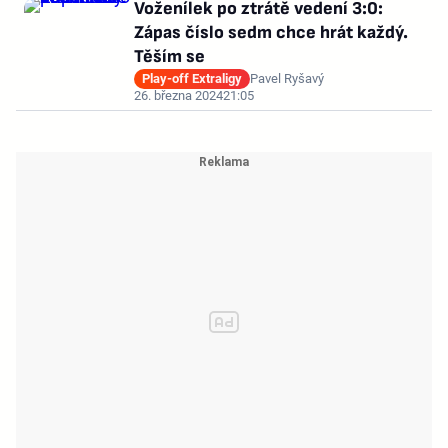
Voženílek po ztrátě vedení 3:0:
Zápas číslo sedm chce hrát každý.
Těším se
Play-off Extraligy
Pavel Ryšavý
26. března 2024
21:05