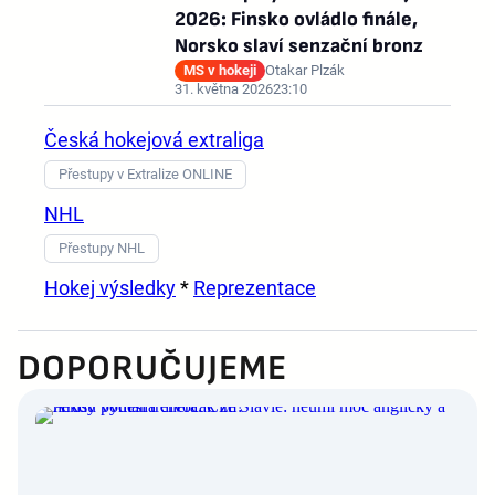
2026: Finsko ovládlo finále,
Norsko slaví senzační bronz
MS v hokeji
Otakar Plzák
31. května 2026
23:10
Česká hokejová extraliga
Přestupy v Extralize ONLINE
NHL
Přestupy NHL
Hokej výsledky
*
Reprezentace
DOPORUČUJEME