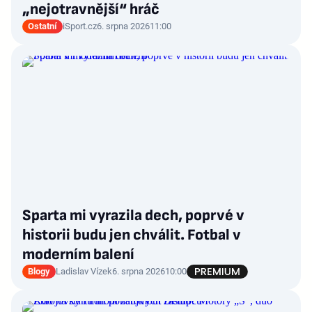
„nejotravnější“ hráč
Ostatní
iSport.cz
6. srpna 2026
11:00
Sparta mi vyrazila dech, poprvé v
historii budu jen chválit. Fotbal v
moderním balení
Blogy
Ladislav Vízek
6. srpna 2026
10:00