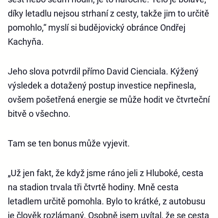
díky letadlu nejsou strhaní z cesty, takže jim to určitě
pomohlo,“ myslí si budějovický obránce Ondřej
Kachyňa.
Jeho slova potvrdil přímo David Cienciala. Kýžený
výsledek a dotažený postup investice nepřinesla,
ovšem pošetřená energie se může hodit ve čtvrteční
bitvě o všechno.
Tam se ten bonus může vyjevit.
„Už jen fakt, že když jsme ráno jeli z Hluboké, cesta
na stadion trvala tři čtvrtě hodiny. Mně cesta
letadlem určitě pomohla. Bylo to krátké, z autobusu
je člověk rozlámaný. Osobně jsem uvítal, že se cesta