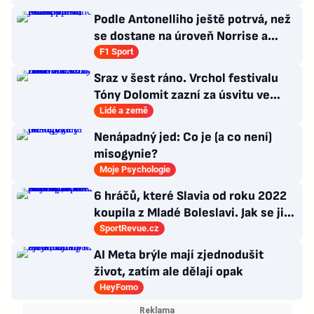
Podle Antonelliho ještě potrvá, než
se dostane na úroveň Norrise a
Verstappena
F1 Sport
Sraz v šest ráno. Vrchol festivalu
Tóny Dolomit zazní za úsvitu ve
3000 metrech
Lidé a země
Nenápadný jed: Co je (a co není)
misogynie?
Moje Psychologie
6 hráčů, které Slavia od roku 2022
koupila z Mladé Boleslavi. Jak se jim
po přestupu do Edenu vedlo?
SportRevue.cz
AI Meta brýle mají zjednodušit
život, zatím ale dělají opak
HeyFomo