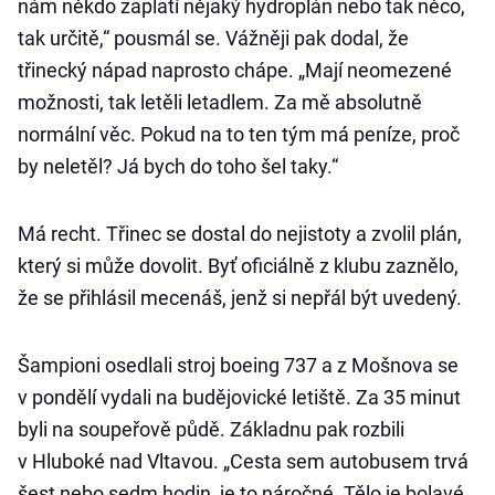
nám někdo zaplatí nějaký hydroplán nebo tak něco,
tak určitě,“ pousmál se. Vážněji pak dodal, že
třinecký nápad naprosto chápe. „Mají neomezené
možnosti, tak letěli letadlem. Za mě absolutně
normální věc. Pokud na to ten tým má peníze, proč
by neletěl? Já bych do toho šel taky.“
Má recht. Třinec se dostal do nejistoty a zvolil plán,
který si může dovolit. Byť oficiálně z klubu zaznělo,
že se přihlásil mecenáš, jenž si nepřál být uvedený.
Šampioni osedlali stroj boeing 737 a z Mošnova se
v pondělí vydali na budějovické letiště. Za 35 minut
byli na soupeřově půdě. Základnu pak rozbili
v Hluboké nad Vltavou. „Cesta sem autobusem trvá
šest nebo sedm hodin, je to náročné. Tělo je bolavé,