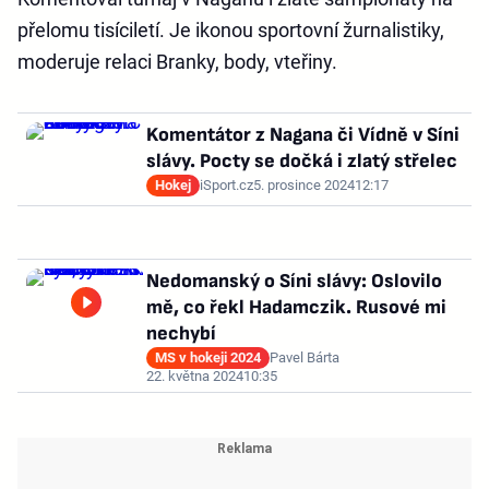
přelomu tisíciletí. Je ikonou sportovní žurnalistiky,
moderuje relaci Branky, body, vteřiny.
Komentátor z Nagana či Vídně v Síni
slávy. Pocty se dočká i zlatý střelec
Hokej
iSport.cz
5. prosince 2024
12:17
Nedomanský o Síni slávy: Oslovilo
mě, co řekl Hadamczik. Rusové mi
nechybí
MS v hokeji 2024
Pavel Bárta
22. května 2024
10:35