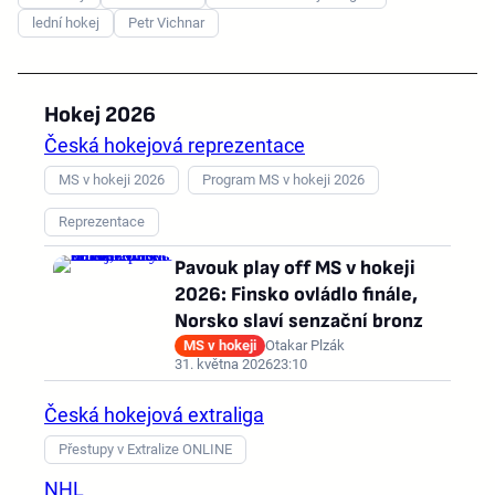
lední hokej
Petr Vichnar
Hokej 2026
Česká hokejová reprezentace
MS v hokeji 2026
Program MS v hokeji 2026
Reprezentace
Pavouk play off MS v hokeji
2026: Finsko ovládlo finále,
Norsko slaví senzační bronz
MS v hokeji
Otakar Plzák
31. května 2026
23:10
Česká hokejová extraliga
Přestupy v Extralize ONLINE
NHL