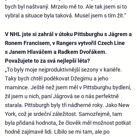
bych byl naštvaný. Mrzelo mě to. Ale tak jsem si to
vybral a situace byla taková. Musel jsem s tím žít.“
V NHL jste si zahrál v útoku Pittsburghu s Jágrem a
Ronem Francisem, v Rangers vytvořil Czech Line
s Janem Hlaváčem a Radkem Dvořákem.
Považujete to za svá nejlepší léta?
„To byly moje nejproduktivnější sezony v kariéře.
Taky bych chtěl poděkovat Džegimu a jeho
mamince. Ještě než jsem měl v Pittsburghu bydlení,
žil jsem u nich, paní Jágrová se o nás perfektně
starala. Pittsburgh byly tři nádherné roky. Jako New
York, což je srdeční záležitost. Samozřejmě, tam
byla přidaná hodnota, že člověk měl možnost potkat
hodně zajímavé lidi. Líbilo se mi tam, ale po