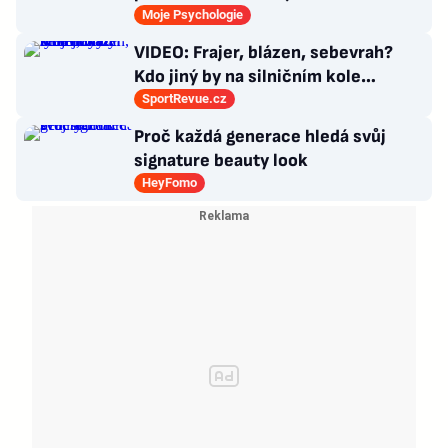
psycholožky, rodinného terapeuta a
Moje Psychologie
pedagogů
VIDEO: Frajer, blázen, sebevrah?
Kdo jiný by na silničním kole
dokázal tyhle triky?
SportRevue.cz
Proč každá generace hledá svůj
signature beauty look
HeyFomo