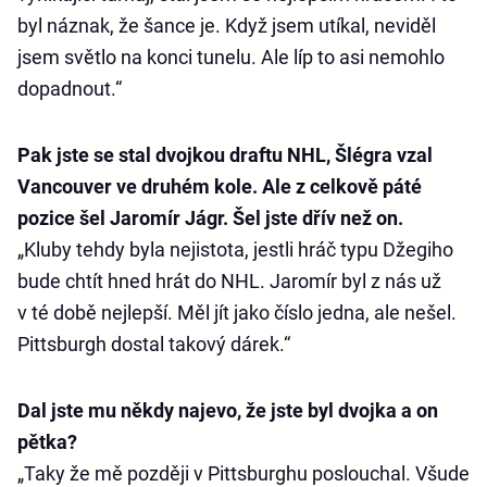
byl náznak, že šance je. Když jsem utíkal, neviděl
jsem světlo na konci tunelu. Ale líp to asi nemohlo
dopadnout.“
Pak jste se stal dvojkou draftu NHL, Šlégra vzal
Vancouver ve druhém kole. Ale z celkově páté
pozice šel Jaromír Jágr. Šel jste dřív než on.
„Kluby tehdy byla nejistota, jestli hráč typu Džegiho
bude chtít hned hrát do NHL. Jaromír byl z nás už
v té době nejlepší. Měl jít jako číslo jedna, ale nešel.
Pittsburgh dostal takový dárek.“
Dal jste mu někdy najevo, že jste byl dvojka a on
pětka?
„Taky že mě později v Pittsburghu poslouchal. Všude