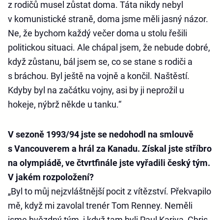
z rodičů musel zůstat doma. Táta nikdy nebyl
v komunistické straně, doma jsme měli jasný názor.
Ne, že bychom každý večer doma u stolu řešili
politickou situaci. Ale chápal jsem, že nebude dobré,
když zůstanu, bál jsem se, co se stane s rodiči a
s bráchou. Byl ještě na vojně a končil. Naštěstí.
Kdyby byl na začátku vojny, asi by ji neprožil u
hokeje, nýbrž někde u tanku.“
V sezoně 1993/94 jste se nedohodl na smlouvě
s Vancouverem a hrál za Kanadu. Získal jste stříbro
na olympiádě, ve čtvrtfinále jste vyřadili český tým.
V jakém rozpoložení?
„Byl to můj nejzvláštnější pocit z vítězství. Překvapilo
mě, když mi zavolal trenér Tom Renney. Neměli
jsme hvězdný tým, i když tam byli Paul Kariya, Chris