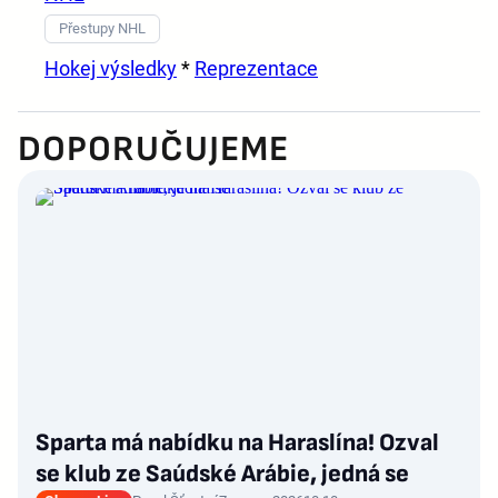
Přestupy NHL
Hokej výsledky
*
Reprezentace
DOPORUČUJEME
Sparta má nabídku na Haraslína! Ozval
se klub ze Saúdské Arábie, jedná se