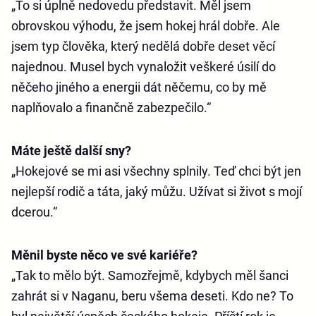
„To si úplně nedovedu představit. Měl jsem
obrovskou výhodu, že jsem hokej hrál dobře. Ale
jsem typ člověka, který nedělá dobře deset věcí
najednou. Musel bych vynaložit veškeré úsilí do
něčeho jiného a energii dát něčemu, co by mě
naplňovalo a finančně zabezpečilo.“
Máte ještě další sny?
„Hokejové se mi asi všechny splnily. Teď chci být jen
nejlepší rodič a táta, jaký můžu. Užívat si život s mojí
dcerou.“
Měnil byste něco ve své kariéře?
„Tak to mělo být. Samozřejmě, kdybych měl šanci
zahrát si v Naganu, beru všema deseti. Kdo ne? To