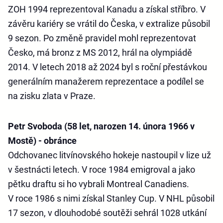
ZOH 1994 reprezentoval Kanadu a získal stříbro. V
závěru kariéry se vrátil do Česka, v extralize působil
9 sezon. Po změně pravidel mohl reprezentovat
Česko, má bronz z MS 2012, hrál na olympiádě
2014. V letech 2018 až 2024 byl s roční přestávkou
generálním manažerem reprezentace a podílel se
na zisku zlata v Praze.
Petr Svoboda (58 let, narozen 14. února 1966 v
Mostě) - obránce
Odchovanec litvínovského hokeje nastoupil v lize už
v šestnácti letech. V roce 1984 emigroval a jako
pětku draftu si ho vybrali Montreal Canadiens.
V roce 1986 s nimi získal Stanley Cup. V NHL působil
17 sezon, v dlouhodobé soutěži sehrál 1028 utkání