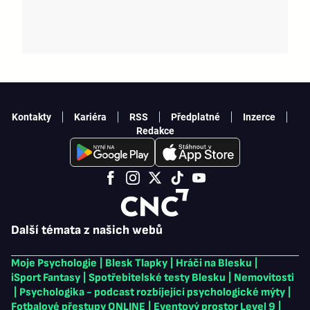
Kontakty
Kariéra
RSS
Předplatné
Inzerce
Redakce
Další témata z našich webů
Moje Psychologie
|
Blesk Tlapky
|
Hráči na Blesku
|
iSport Fantasy
|
Spotřebitelské testy Blesku
|
Nemovitosti
|
Psychologika - podcast rozbíjející psychologické mýty
|
Fotbalové přestupy ONLINE
|
Eventový prostor Level 9
|