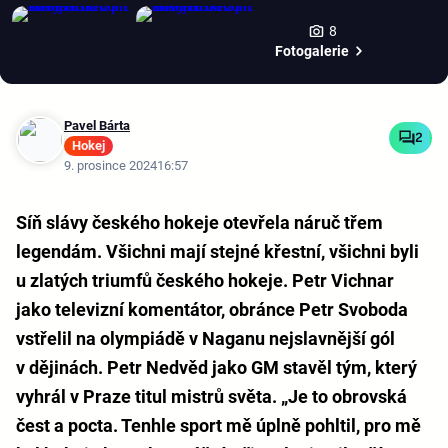
8
Fotogalerie
Pavel Bárta
2
Hokej
9. prosince 2024
16:57
Síň slávy českého hokeje otevřela náruč třem
legendám. Všichni mají stejné křestní, všichni byli
u zlatých triumfů českého hokeje. Petr Vichnar
jako televizní komentátor, obránce Petr Svoboda
vstřelil na olympiádě v Naganu nejslavnější gól
v dějinách. Petr Nedvěd jako GM stavěl tým, který
vyhrál v Praze titul mistrů světa. „Je to obrovská
čest a pocta. Tenhle sport mě úplně pohltil, pro mě