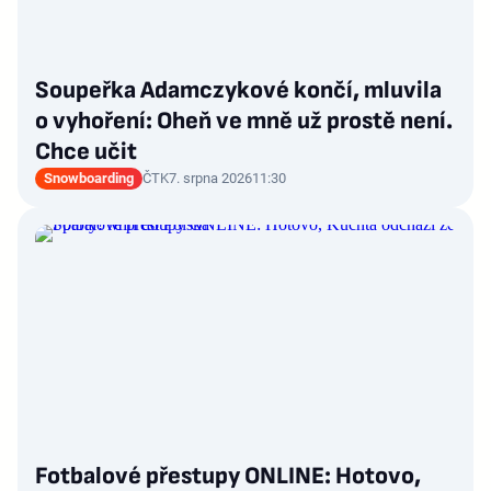
Soupeřka Adamczykové končí, mluvila
o vyhoření: Oheň ve mně už prostě není.
Chce učit
Snowboarding
ČTK
7. srpna 2026
11:30
Fotbalové přestupy ONLINE: Hotovo,