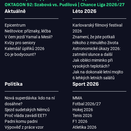
OKTAGON 92: Szabová vs. Pudilová
|
Chance Liga 2026/27
Aktuálně
Léto 2026
Epicentrum
Karlovarský filmový festival
Neštovice: příznaky, léčba
2026
V čem jezdí Yamal a Mesii?
Znamení, že jste potkali
Kvízy pro seniory
někoho z minulého života
Kalendář úplňků 2026
Astronomické úkazy 2026:
Co je bodycount?
zatmění slunce a další
Jak obléci miminko při
vysokých teplotách?
Jak na dokonalé letní mojito
6 lehkých letních salátů
Politika
Sport 2026
Nová superdávka: kdo na ní
MMA
dosáhne?
Fotbal 2026/27
Sjezd sudetských Němců
Hokej 2026
Proč vláda zavádí EET?
Tenis 2026
Padni komu padni
F1 2026
Výpověď z práce vzor
Atletika 2026