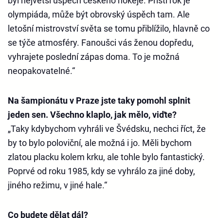
byl největší úspěch českého hokeje. Příští rok je
olympiáda, může být obrovský úspěch tam. Ale
letošní mistrovství světa se tomu přiblížilo, hlavně co
se týče atmosféry. Fanoušci vás ženou dopředu,
vyhrajete poslední zápas doma. To je možná
neopakovatelné.“
Na šampionátu v Praze jste taky pomohl splnit
jeden sen. Všechno klaplo, jak mělo, viďte?
„Taky kdybychom vyhráli ve Švédsku, nechci říct, že
by to bylo poloviční, ale možná i jo. Měli bychom
zlatou placku kolem krku, ale tohle bylo fantastický.
Poprvé od roku 1985, kdy se vyhrálo za jiné doby,
jiného režimu, v jiné hale.“
Co budete dělat dál?