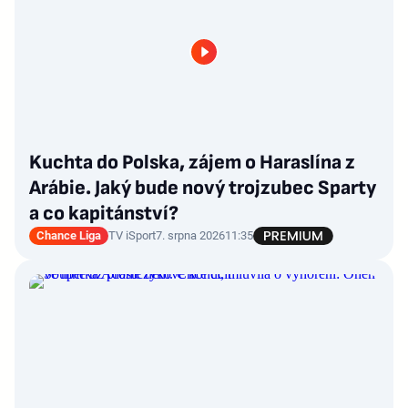
Kuchta do Polska, zájem o Haraslína z
Arábie. Jaký bude nový trojzubec Sparty
a co kapitánství?
Chance Liga
TV iSport
7. srpna 2026
11:35