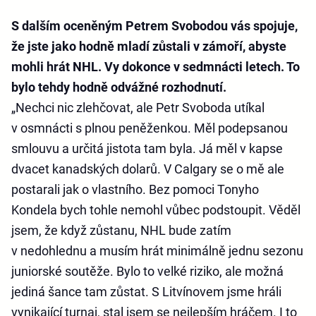
S dalším oceněným Petrem Svobodou vás spojuje,
že jste jako hodně mladí zůstali v zámoří, abyste
mohli hrát NHL. Vy dokonce v sedmnácti letech. To
bylo tehdy hodně odvážné rozhodnutí.
„Nechci nic zlehčovat, ale Petr Svoboda utíkal
v osmnácti s plnou peněženkou. Měl podepsanou
smlouvu a určitá jistota tam byla. Já měl v kapse
dvacet kanadských dolarů. V Calgary se o mě ale
postarali jak o vlastního. Bez pomoci Tonyho
Kondela bych tohle nemohl vůbec podstoupit. Věděl
jsem, že když zůstanu, NHL bude zatím
v nedohlednu a musím hrát minimálně jednu sezonu
juniorské soutěže. Bylo to velké riziko, ale možná
jediná šance tam zůstat. S Litvínovem jsme hráli
vynikající turnaj, stal jsem se nejlepším hráčem. I to