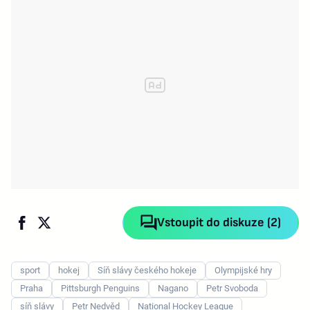
Vstoupit do diskuze (2)
sport
hokej
Síň slávy českého hokeje
Olympijské hry
Praha
Pittsburgh Penguins
Nagano
Petr Svoboda
síň slávy
Petr Nedvěd
National Hockey League