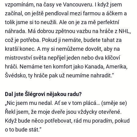
vzpomínám, na časy ve Vancouveru. I když jsem
začínal, on ještě pendloval mezi farmou a áčkem a
tolik jsme si to neužili. Ale on je za mě perfektní
náhrada. Má dobrou zpětnou vazbu na hráče z NHL,
což je potřeba. Pokud ji nemáte, budete tahat za
kratší konec. A my si nemůžeme dovolit, aby na
mistrovství světa nepřijel jeden nebo dva klíčoví
hráči. Nemáme ten komfort jako Kanada, Amerika,
Švédsko, ty hráče pak už neumíme nahradit.“
Dal jste Šlégrovi nějakou radu?
„Nic jsem mu nedal. Ať se v tom plácá… (směje se)
Řekl jsem, že moje dveře jsou vždycky otevřené.
Když bude něco potřebovat, rád mu poradím, pokud
o to bude stát.“