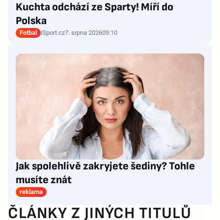
Kuchta odchází ze Sparty! Míří do
Polska
Fotbal
iSport.cz
7. srpna 2026
09:10
Jak spolehlivě zakryjete šediny? Tohle
musíte znát
reklama
ČLÁNKY Z JINÝCH TITULŮ