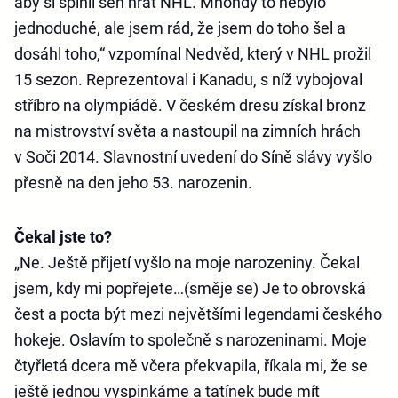
aby si splnil sen hrát NHL. Mnohdy to nebylo
jednoduché, ale jsem rád, že jsem do toho šel a
dosáhl toho,“ vzpomínal Nedvěd, který v NHL prožil
15 sezon. Reprezentoval i Kanadu, s níž vybojoval
stříbro na olympiádě. V českém dresu získal bronz
na mistrovství světa a nastoupil na zimních hrách
v Soči 2014. Slavnostní uvedení do Síně slávy vyšlo
přesně na den jeho 53. narozenin.
Čekal jste to?
„Ne. Ještě přijetí vyšlo na moje narozeniny. Čekal
jsem, kdy mi popřejete…(směje se) Je to obrovská
čest a pocta být mezi největšími legendami českého
hokeje. Oslavím to společně s narozeninami. Moje
čtyřletá dcera mě včera překvapila, říkala mi, že se
ještě jednou vyspinkáme a tatínek bude mít