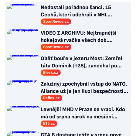
Nedostali pořádnou šanci. 15
Čechů, kteří odehráli v NHL
maximálně dva zápasy
SportRevue.cz
VIDEO Z ARCHIVU: Nejtrapnější
hokejová rvačka všech dob.
Nepadla v ní ani rána
SportRevue.cz
Oběť bouře v jezeru Most: Zemřel
táta Dominik (†28), zanechal po
sobě Tobiáška (3)
Blesk.cz
Zalužnyj zpochybnil vstup do NATO.
Aliance už je jen iluzí bezpečnosti,
řídí ji staré doktríny
Reflex.cz
Levnější MHD v Praze se vrací. Kdo
má od srpna nárok na měsíční
kupón za 165 korun?
E15.cz
GTA 6 dostane ještě v srpnu nové