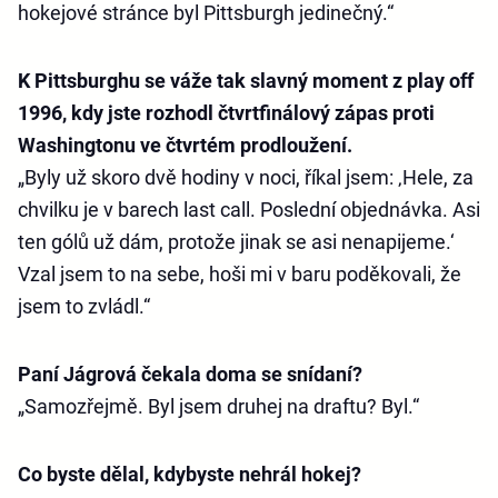
hokejové stránce byl Pittsburgh jedinečný.“
K Pittsburghu se váže tak slavný moment z play off
1996, kdy jste rozhodl čtvrtfinálový zápas proti
Washingtonu ve čtvrtém prodloužení.
„Byly už skoro dvě hodiny v noci, říkal jsem: ‚Hele, za
chvilku je v barech last call. Poslední objednávka. Asi
ten gólů už dám, protože jinak se asi nenapijeme.‘
Vzal jsem to na sebe, hoši mi v baru poděkovali, že
jsem to zvládl.“
Paní Jágrová čekala doma se snídaní?
„Samozřejmě. Byl jsem druhej na draftu? Byl.“
Co byste dělal, kdybyste nehrál hokej?