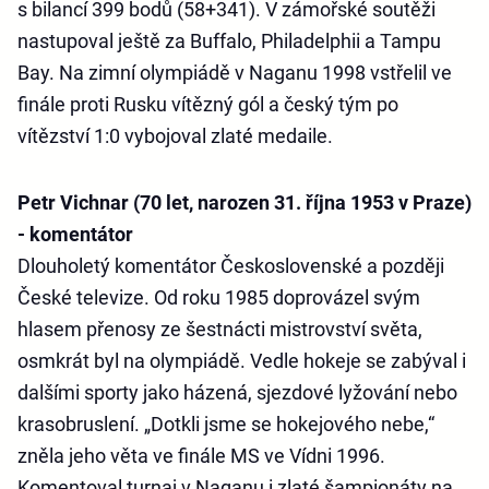
s bilancí 399 bodů (58+341). V zámořské soutěži
nastupoval ještě za Buffalo, Philadelphii a Tampu
Bay. Na zimní olympiádě v Naganu 1998 vstřelil ve
finále proti Rusku vítězný gól a český tým po
vítězství 1:0 vybojoval zlaté medaile.
Petr Vichnar (70 let, narozen 31. října 1953 v Praze)
- komentátor
Dlouholetý komentátor Československé a později
České televize. Od roku 1985 doprovázel svým
hlasem přenosy ze šestnácti mistrovství světa,
osmkrát byl na olympiádě. Vedle hokeje se zabýval i
dalšími sporty jako házená, sjezdové lyžování nebo
krasobruslení. „Dotkli jsme se hokejového nebe,“
zněla jeho věta ve finále MS ve Vídni 1996.
Komentoval turnaj v Naganu i zlaté šampionáty na