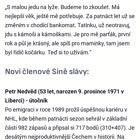
„S malou jedu na lyže. Budeme to zkoušet. Má
nejlepší věk, ještě mě potřebuje. Za patnáct let už se
změním v chodící bankomat. Tatínku, už neotravuj,
jdu s kámoši a kámoškami. Je pro mě parťák, první
rok a půl je krásný, ale spíš pro maminky, tam jsem
byl řidič kočárku. Teď si to užívám.“
Noví členové Síně slávy:
Petr Nedvěd (53 let, narozen 9. prosince 1971 v
Liberci) - útočník
Po emigraci v roce 1989 prožil úspěšnou kariéru v
NHL, kde během patnácti sezon sehrál v základní
části 982 zápasů a připsal si 717 bodů (310+407). Je
desátým nejproduktivnější Čechem v historii. Na