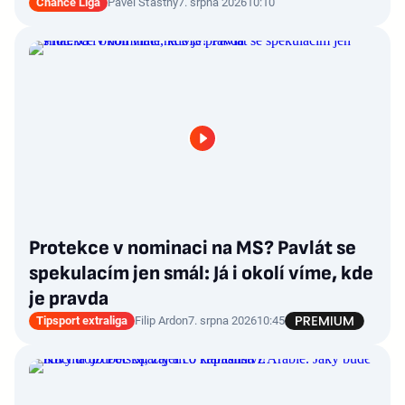
Chance Liga
Pavel Šťastný
7. srpna 2026
10:10
Protekce v nominaci na MS? Pavlát se
spekulacím jen smál: Já i okolí víme, kde
je pravda
Tipsport extraliga
Filip Ardon
7. srpna 2026
10:45