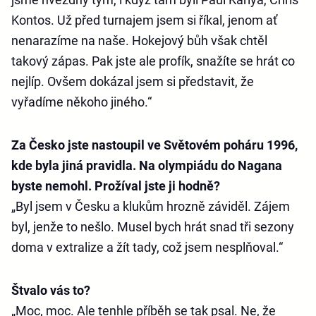
Kontos. Už před turnajem jsem si říkal, jenom ať
nenarazíme na naše. Hokejový bůh však chtěl
takový zápas. Pak jste ale profík, snažíte se hrát co
nejlíp. Ovšem dokázal jsem si představit, že
vyřadíme někoho jiného.“
Za Česko jste nastoupil ve Světovém poháru 1996,
kde byla jiná pravidla. Na olympiádu do Nagana
byste nemohl. Prožíval jste ji hodně?
„Byl jsem v Česku a klukům hrozně záviděl. Zájem
byl, jenže to nešlo. Musel bych hrát snad tři sezony
doma v extralize a žít tady, což jsem nesplňoval.“
Štvalo vás to?
„Moc, moc. Ale tenhle příběh se tak psal. Ne, že