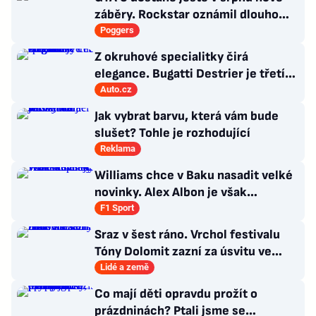
záběry. Rockstar oznámil dlouho
očekávanou prezentaci
Poggers
Z okruhové specialitky čirá
elegance. Bugatti Destrier je třetí
dílo divize Solitaire
Auto.cz
Jak vybrat barvu, která vám bude
slušet? Tohle je rozhodující
Reklama
Williams chce v Baku nasadit velké
novinky. Alex Albon je však
skeptický
F1 Sport
Sraz v šest ráno. Vrchol festivalu
Tóny Dolomit zazní za úsvitu ve
3000 metrech
Lidé a země
Co mají děti opravdu prožít o
prázdninách? Ptali jsme se